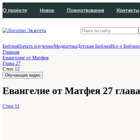
О проекте
Новое
Пожертвования
Контакты
Библия
Начать изучение
Медиатека
Детская Библия
Все о Библии
Главная
Евангелие от Матфея
Глава 27
Стих 12
Обучающее видео
Евангелие от Матфея 27 глава
Стих 11