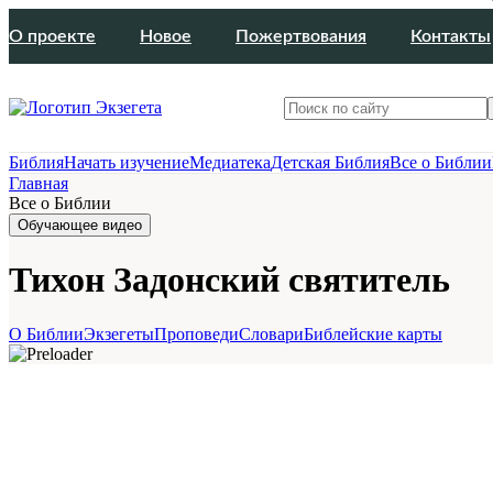
О проекте
Новое
Пожертвования
Контакты
Библия
Начать изучение
Медиатека
Детская Библия
Все о Библии
Главная
Все о Библии
Обучающее видео
Тихон Задонский святитель
О Библии
Экзегеты
Проповеди
Словари
Библейские карты