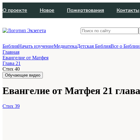
О проекте
Новое
Пожертвования
Контакты
Библия
Начать изучение
Медиатека
Детская Библия
Все о Библии
Главная
Евангелие от Матфея
Глава 21
Стих 40
Обучающее видео
Евангелие от Матфея 21 глава
Стих 39