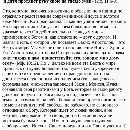
и дитя протянет руку свою на гнездо змеи»
(Ис. 11:6-8).
Это, конечно, все очень поэтично и образно, но в принципе
отражало представление современников Иисуса о золотом
веке Мессии, Который ожидался как несущий не меч, но мир.
Но современники Иисуса в своем большинстве не могли
уразуметь, что Он действительно нёс людям мир –
примирение с Богом и, как следствие, – друг с другом. И
Благая Весть, с которой Он посылает Своих Апостолов, – это
Весть о мире. Мы уже читали то наставление Иисуса Христа
Его Апостолам, в котором Он призывал их возвещать людям
мир:
«входя в дом, приветствуйте его, говоря: мир дому
сему»
(Мф. 10:12). Но… далеко не всем эта Весть о мире
пришлась по душе. Большинство иудеев было укоренено в
своих ветхих представлениях о праведности, которая
достигается неуклонным исполнением (увы, чаще всего
формальным) множества заповедей Закона Моисея. Иудеи
сознавали себя работниками у Бога, которые за свою работу
должны получать от Бога плату в виде всяческих благ на
земле и, возможно, на небе. Большинство просто органически
не могли принять той свободы не рабского, но сыновнего
отношения к Богу, Который ждет от людей любви, а не
жертвы, следования Его свободной и благой воле, а не
мертвым буквам Закона. Именно такую великодушную
свободу являл Иисус в Своем поведении и в Своем учении. И