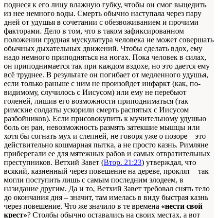
поднеся к его лицу влажную губку, чтобы он смог выцедить
из нее немного воды. Смерть обычно наступала через пару
дней от удушья в сочетании с обезвоживанием и прочими
факторами. Дело в том, что в таком зафиксированном
положении грудная мускулатура человека не может совершать
обычных дыхательных движений. Чтобы сделать вдох, ему
надо немного приподняться на ногах. Пока человек в силах,
он приподнимается так при каждом вздохе, но это дается ему
всё труднее. В результате он погибает от медленного удушья,
если только раньше с ним не произойдет инфаркт (как, по-
видимому, случилось с Иисусом) или ему не перебьют
голеней, лишив его возможности приподниматься (так
римские солдаты ускорили смерть распятых с Иисусом
разбойников). Если присовокупить к мучительному удушью
боль он ран, невозможность размять затекшие мышцы или
хотя бы согнать мух и слепней, не говоря уже о позоре – это
действительно кошмарная пытка, а не просто казнь. Римляне
приберегали ее для мятежных рабов и самых отвратительных
преступников. Ветхий Завет (
Втор. 21:23
) утверждал, что
всякий, казненный через повешение на дереве, проклят – так
могли поступить лишь с самым последним злодеем, в
назидание другим. Да и то, Ветхий Завет требовал снять тело
до окончания дня – значит, там имелась в виду быстрая казнь
через повешение. Что же значило в те времена
«нести свой
крест»
? Столбы обычно оставались на своих местах, а вот