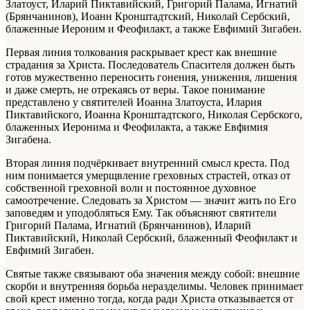
Златоуст, Иларий Пиктавийский, Григорий Палама, Игнатий
(Брянчанинов), Иоанн Кронштадтский, Николай Сербский,
блаженные Иероним и Феофилакт, а также Евфимий Зигабен.
Первая линия толкования раскрывает крест как внешние
страдания за Христа. Последователь Спасителя должен быть
готов мужественно переносить гонения, унижения, лишения
и даже смерть, не отрекаясь от веры. Такое понимание
представлено у святителей Иоанна Златоуста, Илария
Пиктавийского, Иоанна Кронштадтского, Николая Сербского,
блаженных Иеронима и Феофилакта, а также Евфимия
Зигабена.
Вторая линия подчёркивает внутренний смысл креста. Под
ним понимается умерщвление греховных страстей, отказ от
собственной греховной воли и постоянное духовное
самоотречение. Следовать за Христом — значит жить по Его
заповедям и уподобляться Ему. Так объясняют святители
Григорий Палама, Игнатий (Брянчанинов), Иларий
Пиктавийский, Николай Сербский, блаженный Феофилакт и
Евфимий Зигабен.
Святые также связывают оба значения между собой: внешние
скорби и внутренняя борьба неразделимы. Человек принимает
свой крест именно тогда, когда ради Христа отказывается от