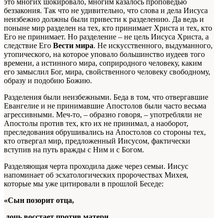
это многих шокировало, многим казалось проповедью
беззакония. Так что не удивительно, что слова и дела Иисуса
неизбежно должны были привести к разделению. Да ведь и
поныне мир разделен на тех, кто принимает Христа и тех, кто
Его не принимает. Но разделение – не цель Иисуса Христа, а
следствие Его
Вести мира
. Не искусственного, выдуманного,
утопического, на которое уповало большинство иудеев того
времени, а истинного мира, соприродного человеку, каким
его замыслил Бог, мира, свойственного человеку свободному,
образу и подобию Божию.
Разделения были неизбежными. Беда в том, что отвергавшие
Евангелие и не принимавшие Апостолов были часто весьма
агрессивными. Меч-то, – образно говоря, – употребляли не
Апостолы против тех, кто их не принимал, а наоборот,
преследования обрушивались на Апостолов со стороны тех,
кто отвергал мир, предложенный Иисусом, фактически
вступив на путь вражды с Ним и с Богом.
Разделяющая черта проходила даже через семьи. Иисус
напоминает об эсхатологических пророчествах Михея,
которые мы уже цитировали в прошлой Беседе:
«Сын позорит отца,
дочь восстает против матери,