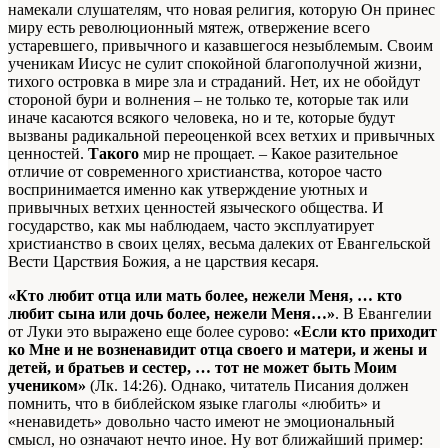
намекали слушателям, что новая религия, которую Он принес
миру есть революционный мятеж, отвержение всего
устаревшего, привычного и казавшегося незыблемым. Своим
ученикам Иисус не сулит спокойной благополучной жизни,
тихого островка в мире зла и страданий. Нет, их не обойдут
стороной бури и волнения – не только те, которые так или
иначе касаются всякого человека, но и те, которые будут
вызваны радикальной переоценкой всех ветхих и привычных
ценностей.
Такого
мир не прощает. – Какое разительное
отличие от современного христианства, которое часто
воспринимается именно как утверждение уютных и
привычных ветхих ценностей языческого общества. И
государство, как мы наблюдаем, часто эксплуатирует
христианство в своих целях, весьма далеких от Евангельской
Вести Царствия Божия, а не царствия кесаря.
«Кто любит отца или мать более, нежели Меня, … кто
любит сына или дочь более, нежели Меня…»
. В Евангелии
от Луки это выражено еще более сурово:
«Если кто приходит
ко Мне и не возненавидит отца своего и матери, и жены и
детей, и братьев и сестер, … тот не может быть Моим
учеником»
(Лк. 14:26). Однако, читатель Писания должен
помнить, что в библейском языке глаголы «любить» и
«ненавидеть» довольно часто имеют не эмоциональный
смысл, но означают нечто иное. Ну вот ближайший пример: