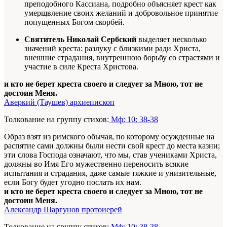
преподобного Кассиана, подробно объясняет крест как
умерщвление своих желаний и добровольное принятие
попущенных Богом скорбей.
Святитель Николай Сербский
выделяет несколько
значений креста: разлуку с близкими ради Христа,
внешние страдания, внутреннюю борьбу со страстями и
участие в силе Креста Христова.
и кто не берет креста своего и следует за Мною, тот не
достоин Меня.
Аверкий (Таушев) архиепископ
Толкование на группу стихов:
Мф: 10: 38-38
Образ взят из римского обычая, по которому осужденные на
распятие сами должны были нести свой крест до места казни;
эти слова Господа означают, что мы, став учениками Христа,
должны во Имя Его мужественно переносить всякие
испытания и страдания, даже самые тяжкие и унизительные,
если Богу будет угодно послать их нам.
и кто не берет креста своего и следует за Мною, тот не
достоин Меня.
Александр Шаргунов протоиерей
Толкование на группу стихов:
Мф: 10: 38-38