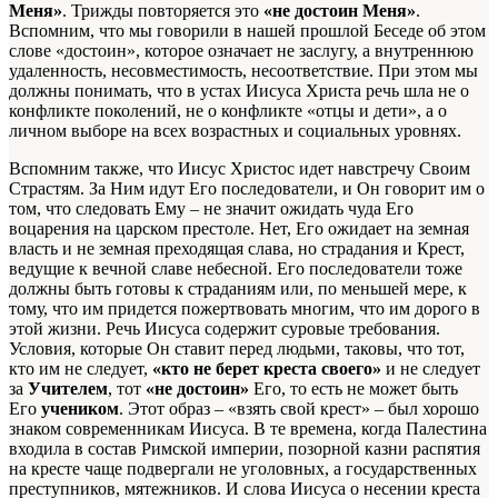
Меня»
. Трижды повторяется это
«не достоин Меня»
.
Вспомним, что мы говорили в нашей прошлой Беседе об этом
слове «достоин», которое означает не заслугу, а внутреннюю
удаленность, несовместимость, несоответствие. При этом мы
должны понимать, что в устах Иисуса Христа речь шла не о
конфликте поколений, не о конфликте «отцы и дети», а о
личном выборе на всех возрастных и социальных уровнях.
Вспомним также, что Иисус Христос идет навстречу Своим
Страстям. За Ним идут Его последователи, и Он говорит им о
том, что следовать Ему – не значит ожидать чуда Его
воцарения на царском престоле. Нет, Его ожидает на земная
власть и не земная преходящая слава, но страдания и Крест,
ведущие к вечной славе небесной. Его последователи тоже
должны быть готовы к страданиям или, по меньшей мере, к
тому, что им придется пожертвовать многим, что им дорого в
этой жизни. Речь Иисуса содержит суровые требования.
Условия, которые Он ставит перед людьми, таковы, что тот,
кто им не следует,
«кто не берет креста своего»
и не следует
за
Учителем
, тот
«не достоин»
Его, то есть не может
быть
Его
учеником
. Этот образ – «взять свой крест» – был хорошо
знаком современникам Иисуса. В те времена, когда Палестина
входила в состав Римской империи, позорной казни распятия
на кресте чаще подвергали не уголовных, а государственных
преступников, мятежников. И слова Иисуса о несении креста