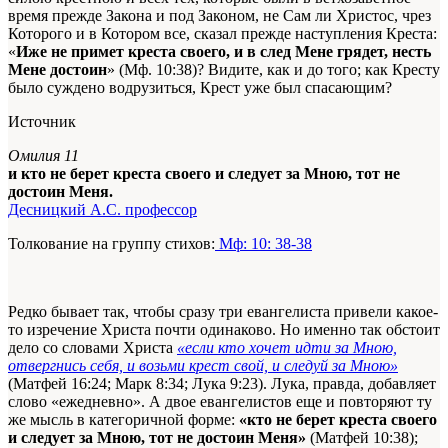
время прежде Закона и под Законом, не Сам ли Христос, чрез
Которого и в Котором все, сказал прежде наступления Креста:
«
Иже не примет креста своего, и в след Мене грядет, несть
Мене достоин
» (Мф. 10:38)? Видите, как и до того; как Кресту
было суждено водрузиться, Крест уже был спасающим?
Источник
Омилия 11
и кто не берет креста своего и следует за Мною, тот не
достоин Меня.
Десницкий А.С. профессор
Толкование на группу стихов:
Мф: 10: 38-38
Редко бывает так, чтобы сразу три евангелиста привели какое-
то изречение Христа почти одинаково. Но именно так обстоит
дело со словами Христа
«если кто хочет идти за Мною,
отвергнись себя, и возьми крест свой, и следуй за Мною»
(Матфей 16:24; Марк 8:34; Лука 9:23). Лука, правда, добавляет
слово «ежедневно». А двое евангелистов еще и повторяют ту
же мысль в категоричной форме:
«кто не берет креста своего
и следует за Мною, тот не достоин Меня»
(Матфей 10:38);