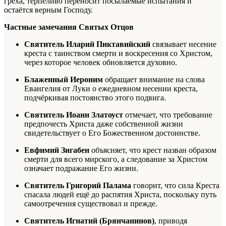
греха, терпеливо переносит посылаемые испытания и
остаётся верным Господу.
Частные замечания Святых Отцов
Святитель Иларий Пиктавийский
связывает несение
креста с таинством смерти и воскресения со Христом,
через которое человек обновляется духовно.
Блаженный Иероним
обращает внимание на слова
Евангелия от Луки о ежедневном несении креста,
подчёркивая постоянство этого подвига.
Святитель Иоанн Златоуст
отмечает, что требование
предпочесть Христа даже собственной жизни
свидетельствует о Его Божественном достоинстве.
Евфимий Зигабен
объясняет, что крест назван образом
смерти для всего мирского, а следование за Христом
означает подражание Его жизни.
Святитель Григорий Палама
говорит, что сила Креста
спасала людей ещё до распятия Христа, поскольку путь
самоотречения существовал и прежде.
Святитель Игнатий (Брянчанинов)
, приводя