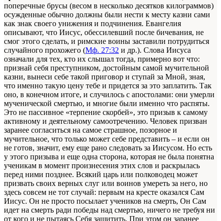
поперечные брусы (весом в несколько десятков килограммов)
осужденные обычно должны были нести к месту казни сами
как знак своего унижения и подчинения. Евангелия
описывают, что Иисус, обессилевший после бичевания, не
смог этого сделать, и римские воины заставили потрудиться
случайного прохожего (
Мф. 27:32
и др.). Слова Иисуса
означали для тех, кто их слышал тогда, примерно вот что:
признай себя преступником, достойным самой мучительной
казни, вынеси себе такой приговор и ступай за Мной, зная,
что именно такую цену тебе и придется за это заплатить. Так
оно, в конечном итоге, и случилось с апостолами: они умерли
мученической смертью, и многие были именно что распяты.
Это не пассивное «терпение скорбей», это призыв к самому
активному и деятельному самоотречению. Человек призван
заранее согласиться на самое страшное, позорное и
мучительное, что только может себе представить – и если он
не готов, значит, ему еще рано следовать за Иисусом. Но есть
у этого призыва и еще одна сторона, которая не была понятна
ученикам в момент произнесения этих слов и раскрылась
перед ними позднее. Всякий царь или полководец может
призвать своих верных слуг или воинов умереть за него, но
здесь совсем не тот случай: первым на кресте оказался Сам
Иисус. Он не просто посылает учеников на смерть, Он Сам
идет на смерть ради победы над смертью, ничего не требуя ни
от кого и не пытаясь Себя защитить. При этом он заранее