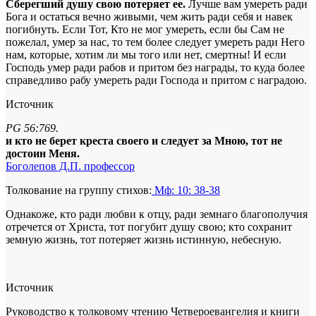
Сберегший душу свою потеряет ее.
Лучше вам умереть ради
Бога и остаться вечно живыми, чем жить ради себя и навек
погибнуть. Если Тот, Кто не мог умереть, если бы Сам не
пожелал, умер за нас, то тем более следует умереть ради Него
нам, которые, хотим ли мы того или нет, смертны! И если
Господь умер ради рабов и притом без награды, то куда более
справедливо рабу умереть ради Господа и притом с наградою.
Источник
PG 56:769.
и кто не берет креста своего и следует за Мною, тот не
достоин Меня.
Боголепов Д.П. профессор
Толкование на группу стихов:
Мф: 10: 38-38
Однакоже, кто ради любви к отцу, ради земнаго благополучия
отречется от Христа, тот погубит душу свою; кто сохранит
земную жизнь, тот потеряет жизнь истинную, небесную.
Источник
Руководство к толковому чтению Четвероевангелия и книги