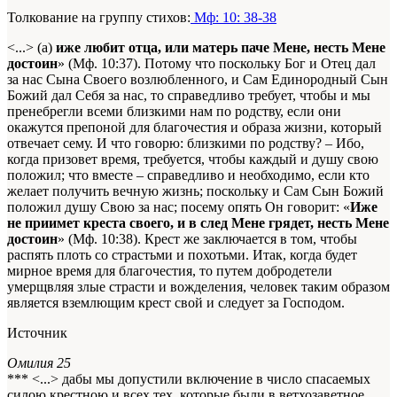
Толкование на группу стихов:
Мф: 10: 38-38
<...> (а)
иже любит отца, или матерь паче Мене, несть Мене
достоин
» (Мф. 10:37). Потому что поскольку Бог и Отец дал
за нас Сына Своего возлюбленного, и Сам Единородный Сын
Божий дал Себя за нас, то справедливо требует, чтобы и мы
пренебрегли всеми близкими нам по родству, если они
окажутся препоной для благочестия и образа жизни, который
отвечает сему. И что говорю: близкими по родству? – Ибо,
когда призовет время, требуется, чтобы каждый и душу свою
положил; что вместе – справедливо и необходимо, если кто
желает получить вечную жизнь; поскольку и Сам Сын Божий
положил душу Свою за нас; посему опять Он говорит: «
Иже
не приимет креста своего, и в след Мене грядет, несть Мене
достоин
» (Мф. 10:38). Крест же заключается в том, чтобы
распять плоть со страстьми и похотьми. Итак, когда будет
мирное время для благочестия, то путем добродетели
умерщвляя злые страсти и вожделения, человек таким образом
является вземлющим крест свой и следует за Господом.
Источник
Омилия 25
*** <...> дабы мы допустили включение в число спасаемых
силою крестною и всех тех, которые были в ветхозаветное