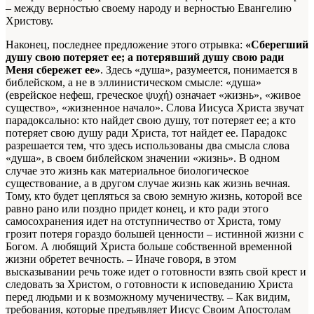
– между верностью своему народу и верностью Евангелию
Христову.
Наконец, последнее предложение этого отрывка:
«Сберегший
душу свою потеряет ее; а потерявший душу свою ради
Меня сбережет ее»
. Здесь «душа», разумеется, понимается в
библейском, а не в эллинистическом смысле: «душа»
(еврейское нефеш, греческое ψυχή) означает «жизнь», «живое
существо», «жизненное начало». Слова Иисуса Христа звучат
парадоксально: кто найдет свою душу, тот потеряет ее; а кто
потеряет свою душу ради Христа, тот найдет ее. Парадокс
разрешается тем, что здесь использованы два смысла слова
«душа», в своем библейском значении «жизнь». В одном
случае это жизнь как материальное биологическое
существование, а в другом случае жизнь как жизнь вечная.
Тому, кто будет цепляться за свою земную жизнь, которой все
равно рано или поздно придет конец, и кто ради этого
самосохранения идет на отступничество от Христа, тому
грозит потеря гораздо большей ценности – истинной жизни с
Богом. А любящий Христа больше собственной временной
жизни обретет вечность. – Иначе говоря, в этом
высказывании речь тоже идет о готовности взять свой крест и
следовать за Христом, о готовности к исповеданию Христа
перед людьми и к возможному мученичеству. – Как видим,
требования, которые предъявляет Иисус Своим Апостолам