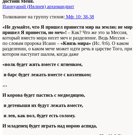
достоин Меня.
Ианнуарий (Ивлиев) архимандрит
Толкование на группу стихов:
Мф: 10: 38-38
«Не думайте, что Я пришел принести мир на землю; не мир
пришел Я принести, но меч»!
– Как? Что же это за Мессия,
который вместо мира несет меч и разделение. Ведь Мессия –
по словам пророка Исаии –
«Князь мира»
(Ис. 9:6). О каком
разделении, о каком мече может идти речь в царстве Того, при
котором наступит шалом, когда даже
«волк будет жить вместе с ягненком,
и барс будет лежать вместе с козленком;
…
И корова будет пастись с медведицею,
и детеныши их будут лежать вместе,
и лев, как вол, будет есть солому.
И младенец будет играть над норою аспида,