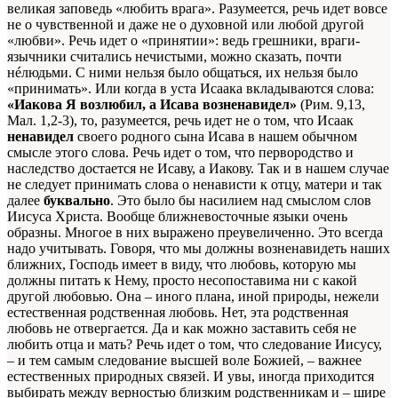
великая заповедь «любить врага». Разумеется, речь идет вовсе
не о чувственной и даже не о духовной или любой другой
«любви». Речь идет о «принятии»: ведь грешники, враги-
язычники считались нечистыми, можно сказать, почти
нéлюдьми. С ними нельзя было общаться, их нельзя было
«принимать». Или когда в уста Исаака вкладываются слова:
«Иакова Я возлюбил, а Исава возненавидел»
(Рим. 9,13,
Мал. 1,2-3), то, разумеется, речь идет не о том, что Исаак
ненавидел
своего родного сына Исава в нашем обычном
смысле этого слова. Речь идет о том, что первородство и
наследство достается не Исаву, а Иакову. Так и в нашем случае
не следует принимать
слова о ненависти к отцу, матери и так
далее
буквально
. Это было бы насилием над смыслом слов
Иисуса Христа. Вообще ближневосточные языки очень
образны. Многое в них выражено преувеличенно. Это всегда
надо учитывать. Говоря, что мы должны возненавидеть наших
ближних, Господь имеет в виду, что любовь, которую мы
должны питать к Нему, просто несопоставима ни с какой
другой любовью. Она – иного плана, иной природы, нежели
естественная родственная любовь. Нет, эта родственная
любовь не отвергается. Да и как можно заставить себя не
любить отца и мать? Речь идет о том, что следование Иисусу,
– и тем самым следование высшей воле Божией, – важнее
естественных природных связей. И увы, иногда приходится
выбирать между верностью близким родственникам и – шире