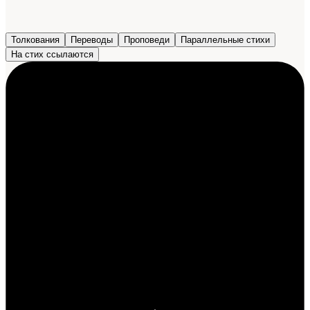
Толкования
Переводы
Проповеди
Параллельные стихи
На стих ссылаются