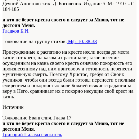
Деяний Апостольских. Д. Боголепов. Издание 5. М.: 1910. - С.
184-185
и кто не берет креста своего и следует за Мною, тот не
достоин Меня.
Гладков Б.И.
Толкование на группу стихов:
Мф: 10: 38-38
Присужденные к распятию на кресте несли всегда до места
казни тот крест, на каком их распинали; такое несение
осужденным на казнь своего креста означало покорность его
произнесенному над ним приговору и готовность перенести
мучительную смерть. Поэтому Христос, требуя от Своих
учеников, чтобы они всегда были готовы перенести с полным
смирением и покорностью воле Божией всякие страдания за
веру в Него, сравнивает их с покорно несущим свой крест на
казнь.
Источник
Толкование Евангелия. Глава 17
и кто не берет креста своего и следует за Мною, тот не
достоин Меня.
Григорий Палама святитель