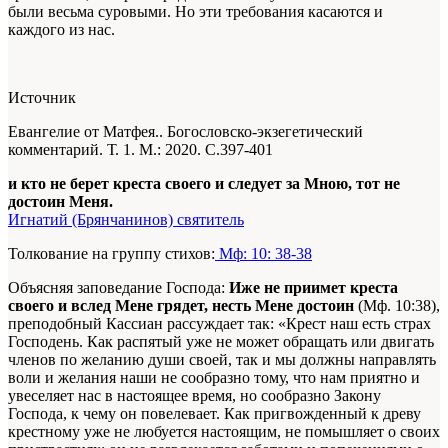
были весьма суровыми. Но эти требования касаются и
каждого из нас.
Источник
Евангелие от Матфея.. Богословско-экзегетический
комментарий. Т. 1. М.: 2020. С.397-401
и кто не берет креста своего и следует за Мною, тот не
достоин Меня.
Игнатий (Брянчанинов) святитель
Толкование на группу стихов:
Мф: 10: 38-38
Объясняя заповедание Господа:
Иже не приимет креста
своего и вслед Мене грядет, несть Мене достоин
(Мф. 10:38),
преподобный Кассиан рассуждает так: «Крест наш есть страх
Господень. Как распятый уже не может обращать или двигать
членов по желанию души своей, так и мы должны направлять
воли и желания наши не сообразно тому, что нам приятно и
увеселяет нас в настоящее время, но сообразно Закону
Господа, к чему он повелевает. Как пригвожденный к древу
крестному уже не любуется настоящим, не помышляет о своих