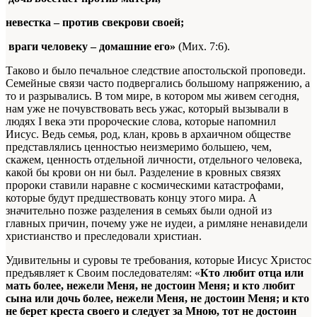
невестка – против свекрови своей;
враги человеку – домашние его»
(Мих. 7:6).
Таково и было печальное следствие апостольской проповеди.
Семейные связи часто подвергались большому напряжению, а
то и разрывались. В том мире, в котором мы живем сегодня,
нам уже не почувствовать весь ужас, который вызывали в
людях I века эти пророческие слова, которые напомнил
Иисус. Ведь семья, род, клан, кровь в архаичном обществе
представлялись ценностью неизмеримо большею, чем,
скажем, ценность отдельной личности, отдельного человека,
какой бы крови он ни был. Разделение в кровных связях
пророки ставили наравне с космическими катастрофами,
которые будут предшествовать концу этого мира. А
значительно позже разделения в семьях были одной из
главных причин, почему уже не иудеи, а римляне ненавидели
христианство и преследовали христиан.
Удивительны и суровы те требования, которые Иисус Христос
предъявляет к Своим последователям: «
Кто любит отца или
мать более, нежели Меня, не достоин Меня; и кто любит
сына или дочь более, нежели Меня, не достоин Меня; и кто
не берет креста своего и следует за Мною, тот не достоин