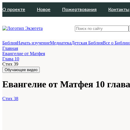
О проекте
Новое
Пожертвования
Контакты
Библия
Начать изучение
Медиатека
Детская Библия
Все о Библии
Главная
Евангелие от Матфея
Глава 10
Стих 39
Обучающее видео
Евангелие от Матфея 10 глава
Стих 38