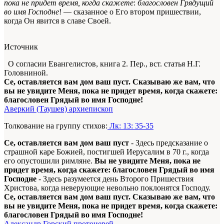
пока не придет время, когда скажете
:
благословен Грядущий
во имя Господне
! — сказанное о Его втором пришествии,
когда Он явится в славе Своей.
Источник
О согласии Евангелистов, книга 2. Пер., вст. статья Н.Г.
Головниной.
Се, оставляется вам дом ваш пуст. Сказываю же вам, что
вы не увидите Меня, пока не придет время, когда скажете:
благословен Грядый во имя Господне!
Аверкий (Таушев) архиепископ
Толкование на группу стихов:
Лк: 13: 35-35
Се, оставляется вам дом ваш пуст
- Здесь предсказание о
страшной каре Божией, постигшей Иерусалим в 70 г., когда
его опустошили римляне.
Вы не увидите Меня, пока не
придет время, когда скажете: благословен Грядый во имя
Господне
- Здесь разумеется день Второго Пришествия
Христова, когда неверующие невольно поклонятся Господу.
Се, оставляется вам дом ваш пуст. Сказываю же вам, что
вы не увидите Меня, пока не придет время, когда скажете:
благословен Грядый во имя Господне!
Александр Горский протоиерей