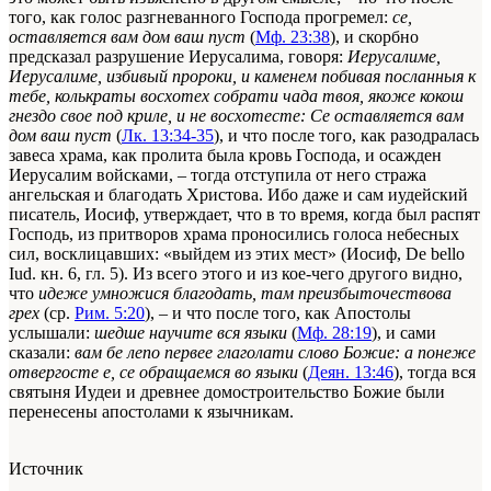
того, как голос разгневанного Господа прогремел:
се,
оставляется вам дом ваш пуст
(
Мф. 23:38
), и скорбно
предсказал разрушение Иерусалима, говоря:
Иерусалиме,
Иерусалиме, избивый пророки, и каменем побивая посланныя к
тебе, колькраты восхотех собрати чада твоя, якоже кокош
гнездо свое под криле, и не восхотесте: Се оставляется вам
дом ваш пуст
(
Лк. 13:34-35
), и что после того, как разодралась
завеса храма, как пролита была кровь Господа, и осажден
Иерусалим войсками, – тогда отступила от него стража
ангельская и благодать Христова. Ибо даже и сам иудейский
писатель, Иосиф, утверждает, что в то время, когда был распят
Господь, из притворов храма проносились голоса небесных
сил, восклицавших: «выйдем из этих мест» (Иосиф, De bello
Iud. кн. 6, гл. 5). Из всего этого и из кое-чего другого видно,
что
идеже умножися благодать, там преизбыточествова
грех
(ср.
Рим. 5:20
), – и что после того, как Апостолы
услышали:
шедше научите вся языки
(
Мф. 28:19
), и сами
сказали:
вам бе лепо первее глаголати слово Божие: а понеже
отвергосте е, се обращаемся во языки
(
Деян. 13:46
), тогда вся
святыня Иудеи и древнее домостроительство Божие были
перенесены апостолами к язычникам.
Источник