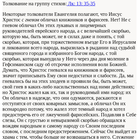
Толкование на группу стихов:
Лк: 13: 35-35
Некоторые толкователи Евангелия полагают, что Иисус
Христос
с гневом
обличал книжников и фарисеев. Нет! Не с
гневом обличал Он этих лукавых и лицемерных
руководителей еврейского народа, а с величайшей скорбью,
которую мы, быть может, не в силах даже и понять, с той
скорбью, которая, при торжественном въезде Его в Иерусалим
и ликовании всего народа, выразилась в рыдании над судьбой
священного города и избранного Богом народа, с той
скорбью, которая вынудила у Него через два дня моление в
Гефсиманском саду об отсрочке исполнения воли Божией.
Думать, что Христос гневался на книжников и фарисеев,
значит приписывать Ему свои недостатки и слабости. Да, мы
гневались бы на этих злодеев и проявили бы, быть может,
свой гнев в каких-либо насильственных над ними действиях;
но Христос жалел как их, так и руководимый ими народ: их
Он обличал в надежде, что они одумаются, раскаются и
отступятся от своих коварных замыслов, а обличал Он их
всенародно потому, что жалел этот темный народ и хотел
предостеречь его от лжеучений фарисейских. Подавляя в Себе
слезы, Он с грустью и невыразимой скорбью обращался к
вождям народным и самому народу со Своим последним
словом, с последним предостережением. Сейчас Он выйдет из
храма с тем, чтобы больше не возвращаться в него. Служение