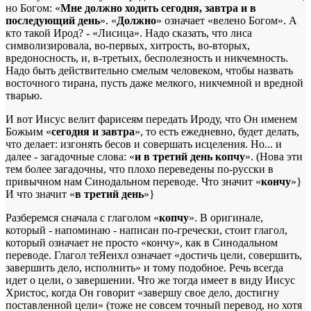
но Богом: «
Мне должно ходить сегодня, завтра и в
последующий день
». «
Должно
» означает «велено Богом». А
кто такой Ирод? - «Лисица». Надо сказать, что лиса
символизировала, во-первых, хитрость, во-вторых,
вредоносность, и, в-третьих, бесполезность и никчемность.
Надо быть действительно смелым человеком, чтобы назвать
восточного тирана, пусть даже мелкого, никчемной и вредной
тварью.
И вот Иисус велит фарисеям передать Ироду, что Он именем
Божьим «
сегодня и завтра
», то есть ежедневно, будет делать,
что делает: изгонять бесов и совершать исцеления. Но... и
далее - загадочные слова: «
и в третий день копчу
». (Нова эти
тем более загадочны, что плохо переведены по-русски в
привычном нам Синодальном переводе. Что значит «
кончу
»}
И что значит «
в третий день
»}
Разберемся сначала с глаголом «
копчу
». В оригинале,
который - напоминаю - написан по-гречески, стоит глагол,
который означает не просто «кончу», как в Синодальном
переводе. Глагол теЯеихл означает «достичь цели, совершить,
завершить дело, исполнить» и тому подобное. Речь всегда
идет о цели, о завершении. Что же тогда имеет в виду Иисус
Христос, когда Он говорит «завершу свое дело, достигну
поставленной цели» (тоже не совсем точный перевод, но хотя