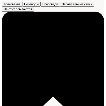
Толкования
Переводы
Проповеди
Параллельные стихи
На стих ссылаются