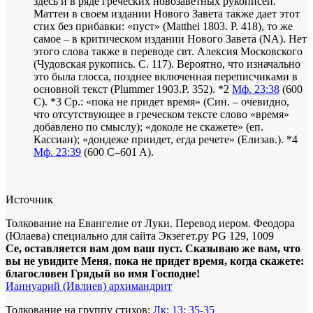
здесь и в ряде греческих новозаветных рукописей.
Маттеи в своем издании Нового Завета также дает этот
стих без прибавки: «пуст» (Matthei 1803. P. 418), то же
самое – в критическом издании Нового Завета (NA). Нет
этого слова также в переводе свт. Алексия Московского
(Чудовская рукопись. С. 117). Вероятно, что изначально
это была глосса, позднее включенная переписчиками в
основной текст (Plummer 1903.P. 352). *2
Мф. 23:38
(600
C). *3 Ср.: «пока не придет время» (Син. – очевидно,
что отсутствующее в греческом тексте слово «время»
добавлено по смыслу); «доколе не скажете» (еп.
Кассиан); «дондеже приидет, егда речете» (Елизав.). *4
Мф. 23:39
(600 C–601 A).
Источник
Толкование на Евангелие от Луки. Перевод иером. Феодора
(Юлаева) специально для сайта Экзегет.ру PG 129, 1009
Се, оставляется вам дом ваш пуст. Сказываю же вам, что
вы не увидите Меня, пока не придет время, когда скажете:
благословен Грядый во имя Господне!
Ианнуарий (Ивлиев) архимандрит
Толкование на группу стихов:
Лк: 13: 35-35