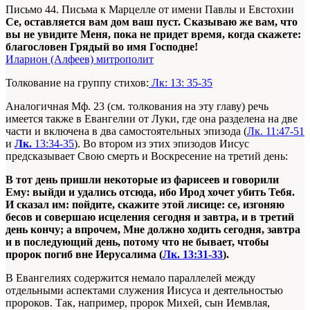
Письмо 44. Письма к Марцелле от имени Павлы и Евстохии
Се, оставляется вам дом ваш пуст. Сказываю же вам, что
вы не увидите Меня, пока не придет время, когда скажете:
благословен Грядый во имя Господне!
Иларион (Алфеев) митрополит
Толкование на группу стихов:
Лк: 13: 35-35
Аналогичная Мф. 23 (см. толкования на эту главу) речь
имеется также в Евангелии от Луки, где она разделена на две
части и включена в два самостоятельных эпизода (
Лк. 11:47-51
и
Лк.
13:34-35
). Во втором из этих эпизодов Иисус
предсказывает Свою смерть и Воскресение на третий день:
В
тот день пришли некоторые из фарисеев и говорили
Ему: выйди и удались отсюда, ибо Ирод хочет убить Тебя.
И ска
зал им: пойдите, скажите этой лисице: се, изгоняю
бесов и со
вершаю исцеления сегодня и завтра, и в третий
день кончу; а впрочем, Мне должно ходить сегодня, завтра
и в последу
ющий день, потому что не бывает, чтобы
пророк погиб вне Иерусалима (
Лк. 13:31-3
3
).
В Евангелиях содержится немало параллелей между
отдельными аспектами служения Иисуса и деятельностью
пророков. Так, например, пророк Михей, сын Иемвлая,