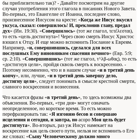
бы приблизительно так)? - Давайте посмотрим на другие
случаи употребления этого глагола в писаниях Нового Завета.
Во-первых, это Евангелие от Иоанна, последнее слово,
произнесенное Иисусом на кресте: «
Когда же Иисус вкусил
уксуса, сказал: совершилось
!
И, преклонив главу, предал
дух
» (Ин. 19:30). «
Совершилось
» (тот же глагол, τετέλεσται),
то есть «цель достигнута»! Через свою смерть Иисус Христос
взошел к Отцу. И еще можно вспомнить Послание к Евреям.
Например, «
и, совершившись, сделался для всех
послушных Ему виновником спасения вечного
» (Евр. 5:9;
ср. 2:10). «
Совершившись
» (тот же глагол, τ^λβ-ωθας), то есть
«достигнув цели», пройдя сквозь смерть к воскресению. -
Поэтому несомненно, что и в нашем случае «
и в третий день
копчу
», или, лучше, «
и в третий день завершу дело,
достигну цели
», следует понимать в смысле крестной смерти,
славного воскресения и вознесения.
Что касается фразы «
в третий день
», то здесь возможны два
объяснения. Во-первых, «три дня» могут означать
неопределенное, но короткое время. То есть можно
перефразировать так: «
Я изгоняю бесов и совершаю
исцеления и сегодня, и завтра, но
acopo
Моя цель будет
достигнута
». Во-вторых, раз уж Иисус намекает на
воскресение как цель своего пути, нельзя не вспомнить о Его
же словах: «
Сыну Человеческому должно много