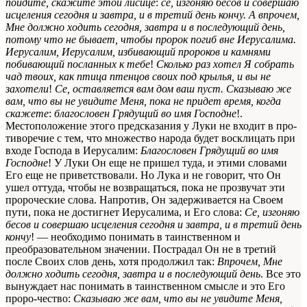
пойдите, скажите этой лисице
:
се, изгоняю бесов и совершаю
исцеления сегодня и завтра, и в третий день кончу. А впрочем,
Мне должно ходить сегодня, завтра и в последующий день,
потому что не бывает, чтобы пророк погиб вне Иерусалима.
Иерусалим, Иерусалим, избивающий пророков и камнями
побивающий посланных к тебе
!
Сколько раз хотел Я собрать
чад твоих, как птица птенцов своих под крылья, и вы не
захотели
!
Се, оставляется
вам дом ваш пуст. Сказываю же
вам, что вы не увидите Меня, пока не придет время, когда
скажете
:
благословен Грядущий во имя Господне
!.
Местоположение этого предсказания у Луки не входит в про-
тиворечие с тем, что множество народа будет восклицать при
входе Господа в Иерусалим:
Благословен Грядущий во имя
Господне
! У Луки Он еще не пришел туда, и этими словами
Его еще не приветствовали. Но Лука и не говорит, что Он
ушел оттуда, чтобы не возвращаться, пока не прозвучат эти
пророческие слова. Напротив, Он задерживается на Своем
пути, пока не достигнет Иерусалима, и Его слова:
Се, изгоняю
бесов и совершаю исцеления сегодня и завтра, и в третий день
кончу
! — необходимо понимать в таинственном и
преобразовательном значении. Пострадал Он не в третий
после Своих слов день, хотя продолжил так:
Впрочем, Мне
должно ходить сегодня, завтра и в последующий день
. Все это
вынуждает нас понимать в таинственном смысле и это Его
проро-чество:
Сказываю же вам, что вы не увидите Меня,