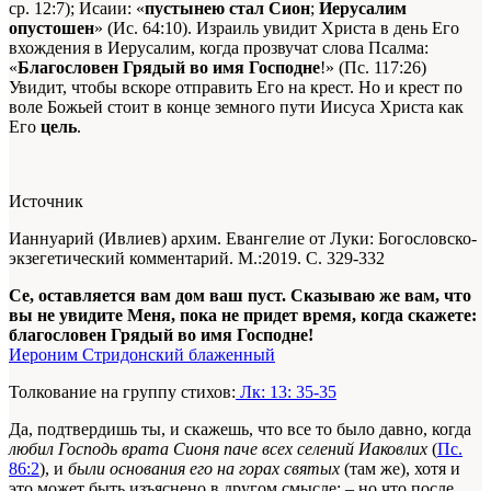
ср. 12:7); Исаии: «
пустынею стал Сион
;
Иерусалим
опустошен
» (Ис. 64:10). Израиль увидит Христа в день Его
вхождения в Иерусалим, когда прозвучат слова Псалма:
«
Благословен Грядый во имя Господне
!» (Пс. 117:26)
Увидит, чтобы вскоре отправить Его на крест. Но и крест по
воле Божьей стоит в конце земного пути Иисуса Христа как
Его
цель
.
Источник
Ианнуарий (Ивлиев) архим. Евангелие от Луки: Богословско-
экзегетический комментарий. М.:2019. С. 329-332
Се, оставляется вам дом ваш пуст. Сказываю же вам, что
вы не увидите Меня, пока не придет время, когда скажете:
благословен Грядый во имя Господне!
Иероним Стридонский блаженный
Толкование на группу стихов:
Лк: 13: 35-35
Да, подтвердишь ты, и скажешь, что все то было давно, когда
любил Господь врата Сионя паче всех селений Иаковлих
(
Пс.
86:2
), и
были основания его на горах святых
(там же), хотя и
это может быть изъяснено в другом смысле; – но что после