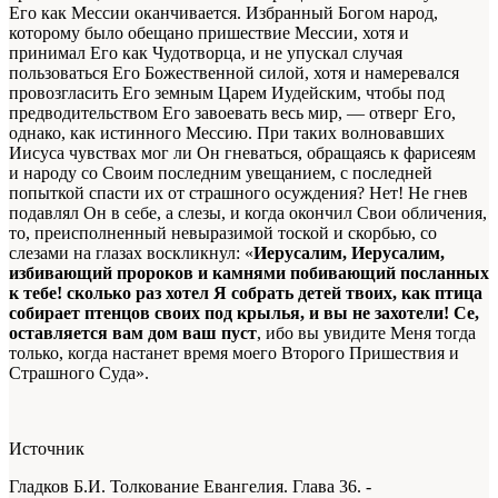
Его как Мессии оканчивается. Избранный Богом народ,
которому было обещано пришествие Мессии, хотя и
принимал Его как Чудотворца, и не упускал случая
пользоваться Его Божественной силой, хотя и намеревался
провозгласить Его земным Царем Иудейским, чтобы под
предводительством Его завоевать весь мир, — отверг Его,
однако, как истинного Мессию. При таких волновавших
Иисуса чувствах мог ли Он гневаться, обращаясь к фарисеям
и народу со Своим последним увещанием, с последней
попыткой спасти их от страшного осуждения? Нет! Не гнев
подавлял Он в себе, а слезы, и когда окончил Свои обличения,
то, преисполненный невыразимой тоской и скорбью, со
слезами на глазах воскликнул: «
Иерусалим, Иерусалим,
избивающий пророков и камнями побивающий посланных
к тебе! сколько раз хотел Я собрать детей твоих, как птица
собирает птенцов своих под крылья, и вы не захотели! Се,
оставляется вам дом ваш пуст
, ибо вы увидите Меня тогда
только, когда настанет время моего Второго Пришествия и
Страшного Суда».
Источник
Гладков Б.И. Толкование Евангелия. Глава 36. -