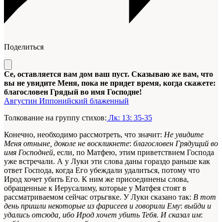
Поделиться
Се, оставляется вам дом ваш пуст. Сказываю же вам, что
вы не увидите Меня, пока не придет время, когда скажете:
благословен Грядый во имя Господне!
Августин Иппонийский блаженный
Толкование на группу стихов:
Лк: 13: 35-35
Конечно, необходимо рассмотреть, что значит:
Не увидите
Меня отныне, доколе не воскликнете
:
благословен Грядущий во
имя Господней
, если, по Матфею, этим приветствием Господа
уже встречали. А у Луки эти слова даны гораздо раньше как
ответ Господа, когда Его убеждали удалиться, потому что
Ирод хочет убить Его. К ним же присоединены слова,
обращенные к Иерусалиму, которые у Матфея стоят в
рассматриваемом сейчас отрьгвке. У Луки сказано так:
В тот
день пришли некоторые из фарисеев и говорили Ему
:
выйди и
удались отсюда, ибо Ирод хочет убить Тебя. И сказал им
: