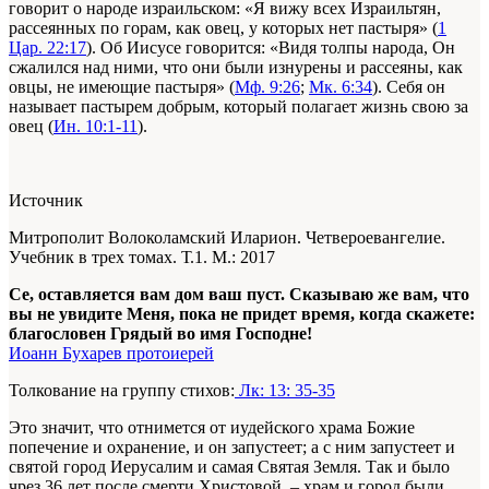
говорит о народе израильском: «Я вижу всех Израильтян,
рассеянных по горам, как овец, у которых нет пастыря» (
1
Цар. 22:17
). Об Иисусе говорится: «Видя толпы народа, Он
сжалился над ними, что они были изнурены и рассеяны, как
овцы, не имеющие пастыря» (
Мф. 9:26
;
Мк. 6:34
). Себя он
называет пастырем добрым, который полагает жизнь свою за
овец (
Ин. 10:1-11
).
Источник
Митрополит Волоколамский Иларион. Четвероевангелие.
Учебник в трех томах. Т.1. М.: 2017
Се, оставляется вам дом ваш пуст. Сказываю же вам, что
вы не увидите Меня, пока не придет время, когда скажете:
благословен Грядый во имя Господне!
Иоанн Бухарев протоиерей
Толкование на группу стихов:
Лк: 13: 35-35
Это значит, что отнимется от иудейского храма Божие
попечение и охранение, и он запустеет; а с ним запустеет и
святой город Иерусалим и самая Святая Земля. Так и было
чрез 36 лет после смерти Христовой, – храм и город были