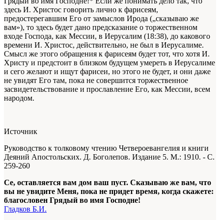
Грядый во имя Господне!* Если же понимать дело так, что
здесь И. Христос говорить лично к фарисеям,
предостерегавшим Его от замыслов Ирода („сказываю же
вам»), то здесь будет дано предсказание о торжественном
входе Господа, как Мессии, в Иерусалим (18:38), до какового
времени И. Христос, действительно, не был в Иерусалиме.
Смысл же этого обращения к фарисеям будет тот, что хотя И.
Христу и предстоит в близком будущем умереть в Иерусалиме
и сего желают и ищут фарисеи, но этого не будет, и они даже
не увидят Его там, пока не совершится торжественное
засвидетельствование и прославление Его, как Мессии, всем
народом.
Источник
Руководство к толковому чтению Четвероевангелия и книги
Деяний Апостольских. Д. Боголепов. Издание 5. М.: 1910. - С.
259-260
Се, оставляется вам дом ваш пуст. Сказываю же вам, что
вы не увидите Меня, пока не придет время, когда скажете:
благословен Грядый во имя Господне!
Гладков Б.И.