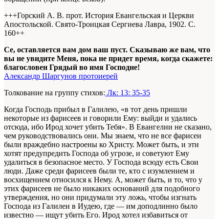
+++Горский А. В. прот. История Евангельская и Церкви
Апостольской. Свято-Троицкая Сергиева Лавра, 1902. С.
160+
+
Се, оставляется вам дом ваш пуст. Сказываю же вам, что
вы не увидите Меня, пока не придет время, когда скажете:
благословен Грядый во имя Господне!
Александр Шаргунов протоиерей
Толкование на группу стихов:
Лк: 13: 35-35
Когда Господь прибыл в Галилею, «в тот день пришли
некоторые из фарисеев и говорили Ему: выйди и удались
отсюда, ибо Ирод хочет убить Тебя». В Евангелии не сказано,
чем руководствовались они. Мы знаем, что не все фарисеи
были враждебно настроены ко Христу. Может быть, и эти
хотят предупредить Господа об угрозе, и советуют Ему
удалиться в безопасное место. У Господа всюду есть Свои
люди. Даже среди фарисеев были те, кто с изумлением и
восхищением относился к Нему. А, может быть, и то, что у
этих фарисеев не было никаких оснований для подобного
утверждения, но они придумали эту ложь, чтобы изгнать
Господа из Галилеи в Иудею, где — им доподлинно было
известно — ищут убить Его. Ирод хотел избавиться от