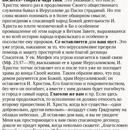
Христос много раз в продолжение Своего общественнаго
служения бывал в Иерусалиме до Пасхи страданий. Но эти
слова можно понимать и в более обширном смысле,
присоединяя к спасающей народ Божий деятельности И.
Христа во плоти человеческой и Би о особенное
промышление об этом народе в Ветхом Завете, выразившееся
и во всей истории народа израильскаго и особенно в
посольстве ему пророков.
Се оставляется
дом
ваш пуст
. Это
уже угроза, наказание за то, что иерусалимляне презрели
помощь и защиту простертой к ним благой десницы
Спасителя. У ев. Матфея эта угроза излагается в такой связи
(Мф. 23:37—39); высказавши ее в храме Иерусалимском, И.
Христос тотчас оставляет его и после того уже не посещает
храма до конца Своей жизни. Таким образом явно, что под
домом разумеется дом Божий, храм Иерусалимский; он
оставляется И. Христом, Его благостию и покровительством,
без чего он погибнет, а вместе с ним должен будет погибнуть
и город и самый народ.
Глаголю же вам
и пр. Если здесь
угроза продолжается, то исполнение ея должно относить ко
второму пришествию И. Христа, когда все существа—одни
добровольно, другия невольно—воздадут славу Грядущему на
облаках небесных. „Я оставляю дом ваш, и вы не увидите
Меня как простирающаго к вам свою спасающую десницу,
доколе не придет время, когда невольно скажете: „благословен