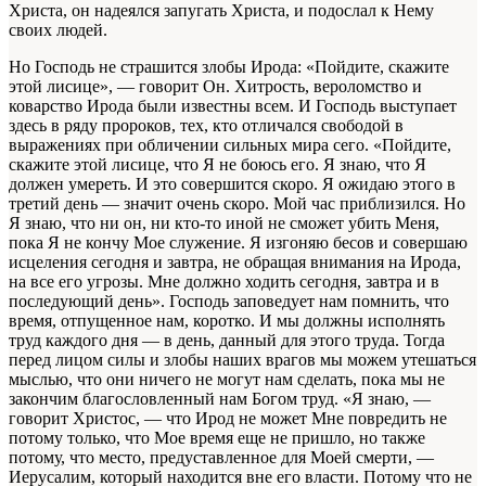
Христа, он надеялся запугать Христа, и подослал к Нему
своих людей.
Но Господь не страшится злобы Ирода: «Пойдите, скажите
этой лисице», — говорит Он. Хитрость, вероломство и
коварство Ирода были известны всем. И Господь выступает
здесь в ряду пророков, тех, кто отличался свободой в
выражениях при обличении сильных мира сего. «Пойдите,
скажите этой лисице, что Я не боюсь его. Я знаю, что Я
должен умереть. И это совершится скоро. Я ожидаю этого в
третий день — значит очень скоро. Мой час приблизился. Но
Я знаю, что ни он, ни кто-то иной не сможет убить Меня,
пока Я не кончу Мое служение. Я изгоняю бесов и совершаю
исцеления сегодня и завтра, не обращая внимания на Ирода,
на все его угрозы. Мне должно ходить сегодня, завтра и в
последующий день». Господь заповедует нам помнить, что
время, отпущенное нам, коротко. И мы должны исполнять
труд каждого дня — в день, данный для этого труда. Тогда
перед лицом силы и злобы наших врагов мы можем утешаться
мыслью, что они ничего не могут нам сделать, пока мы не
закончим благословленный нам Богом труд. «Я знаю, —
говорит Христос, — что Ирод не может Мне повредить не
потому только, что Мое время еще не пришло, но также
потому, что место, предуставленное для Моей смерти, —
Иерусалим, который находится вне его власти. Потому что не