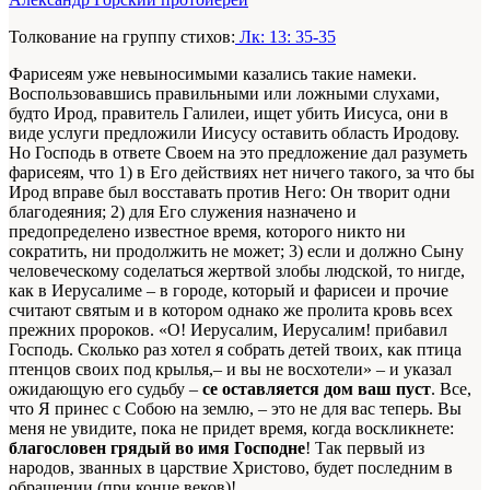
Толкование на группу стихов:
Лк: 13: 35-35
Фарисеям уже невыносимыми казались такие намеки.
Воспользовавшись правильными или ложными слухами,
будто Ирод, правитель Галилеи, ищет убить Иисуса, они в
виде услуги предложили Иисусу оставить область Иродову.
Но Господь в ответе Своем на это предложение дал разуметь
фарисеям, что 1) в Его действиях нет ничего такого, за что бы
Ирод вправе был восставать против Него: Он творит одни
благодеяния; 2) для Его служения назначено и
предопределено известное время, которого никто ни
сократить, ни продолжить не может; 3) если и должно Сыну
человеческому соделаться жертвой злобы людской, то нигде,
как в Иерусалиме – в городе, который и фарисеи и прочие
считают святым и в котором однако же пролита кровь всех
прежних пророков. «О! Иерусалим, Иерусалим! прибавил
Господь. Сколько раз хотел я собрать детей твоих, как птица
птенцов своих под крылья,– и вы не восхотели» – и указал
ожидающую его судьбу –
се оставляется дом ваш пуст
. Все,
что Я принес с Собою на землю, – это не для вас теперь. Вы
меня не увидите, пока не придет время, когда воскликнете:
благословен грядый во имя Господне
! Так первый из
народов, званных в царствие Христово, будет последним в
обращении (при конце веков)!