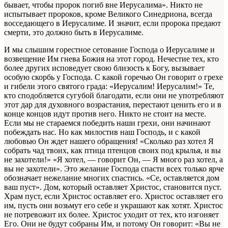
бывает, чтобы пророк погиб вне Иерусалима». Никто не
испытывает пророков, кроме Великого Синедриона, всегда
восседающего в Иерусалиме. И значит, если пророка предают
смерти, это должно быть в Иерусалиме.
И мы слышим горестное сетование Господа о Иерусалиме и
возвещение Им гнева Божия на этот город. Нечестие тех, кто
более других исповедует свою близость к Богу, вызывает
особую скорбь у Господа. С какой горечью Он говорит о грехе
и гибели этого святого града: «Иерусалим! Иерусалим!» Те,
кто сподобляется сугубой благодати, если они не употребляют
этот дар для духовного возрастания, перестают ценить его и в
конце концов идут против него. Никто не стоит на месте.
Если мы не стараемся победить наши грехи, они начинают
побеждать нас. Но как милостив наш Господь, и с какой
любовью Он ждет нашего обращения! «Сколько раз хотел Я
собрать чад твоих, как птица птенцов своих под крылья, и вы
не захотели!» «Я хотел, — говорит Он, — Я много раз хотел, а
вы не захотели». Это желание Господа спасти всех только ярче
обозначает нежелание многих спастись. «Се, оставляется дом
ваш пуст». Дом, который оставляет Христос, становится пуст.
Храм пуст, если Христос оставляет его. Христос оставляет его
им, пусть они возьмут его себе и украшают как хотят. Христос
не потревожит их более. Христос уходит от тех, кто изгоняет
Его. Они не будут собраны Им, и потому Он говорит: «Вы не