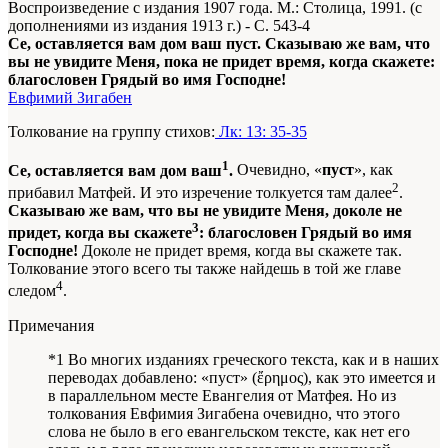
Воспроизведение с издания 1907 года. М.: Столица, 1991. (с
дополнениями из издания 1913 г.) - С. 543-4
Се, оставляется вам дом ваш пуст. Сказываю же вам, что
вы не увидите Меня, пока не придет время, когда скажете:
благословен Грядый во имя Господне!
Евфимий Зигабен
Толкование на группу стихов:
Лк: 13: 35-35
1
Се, оставляется вам дом ваш
.
Очевидно, «
пуст
», как
2
прибавил Матфей. И это изречение толкуется там далее
.
Сказываю же вам, что вы не увидите Меня, доколе не
3
придет, когда вы скажете
: благословен Грядый во имя
Господне!
Доколе не придет время, когда вы скажете так.
Толкование этого всего ты также найдешь в той же главе
4
следом
.
Примечания
*1 Во многих изданиях греческого текста, как и в наших
переводах добавлено: «пуст» (ἔρημος), как это имеется и
в параллельном месте Евангелия от Матфея. Но из
толкования Евфимия Зигабена очевидно, что этого
слова не было в его евангельском тексте, как нет его