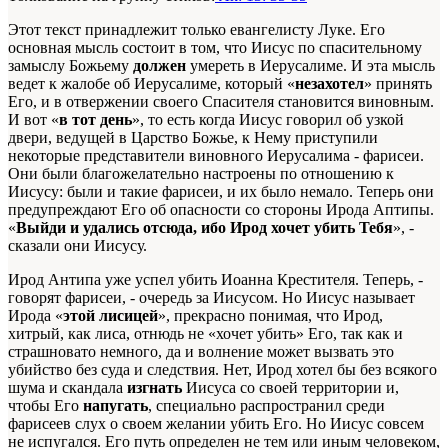
Этот текст принадлежит только евангелисту Луке. Его
основная мысль состоит в том, что Иисус по спасительному
замыслу Божьему
должен
умереть в Иерусалиме. И эта мысль
ведет к жалобе об Иерусалиме, который «
незахотел
» принять
Его, и в отвержении своего Спасителя становится виновным.
И вот «
в тот день
», то есть когда Иисус говорил об узкой
двери, ведущей в Царство Божье, к Нему приступили
некоторые представители виновного Иерусалима - фарисеи.
Они были благожелательно настроены по отношению к
Иисусу: были и такие фарисеи, и их было немало. Теперь они
предупреждают Его об опасности со стороны Ирода Аптипы.
«
Выйди и удались отсюда, ибо Ирод хочет убить Тебя
», -
сказали они Иисусу.
Ирод Антипа уже успел убить Иоанна Крестителя. Теперь, -
говорят фарисеи, - очередь за Иисусом. Но Иисус называет
Ирода «
этой лисицей
», прекрасно понимая, что Ирод,
хитрый, как лиса, отнюдь не «хочет убить» Его, так как и
страшновато немного, да и волнение может вызвать это
убийство без суда и следствия. Нет, Ирод хотел бы без всякого
шума и скандала
изгнать
Иисуса со своей территории и,
чтобы Его
напугать
, специально распространил среди
фарисеев слух о своем желании убить Его. Но Иисус совсем
не испугался. Его путь определен не тем или иным человеком,