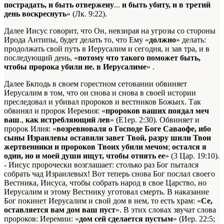
пострадать, и быть отвержеиу
...
и быть убиту, и в третий
день воскреснуть
» (Лк. 9:22).
Далее Иисус говорит, что Он, невзирая на угрозы со стороны
Ирода Антипы, будет делать то, что Ему «
должно
» делать:
продолжать свой путь в Иерусалим и сегодня, и зав тра, и в
последующий день, «
потому что такого поможет быть,
чтобы пророка убили не. в Иерусалиме
» .
Далее Бкподь в своем горестном сетовании обвиняет
Иерусалим в том, что он снова и снова в своей истории
преследовал и убивал пророков и вестников Божьих. Так
обвинял и пророк Иеремия: «
пророков ваших поядал меч
ваш
.,
как истребляющий лев
» (Е1ер. 2:30). Обвиняет и
пророк Илия: «
возревноваля о Господе Боге Саваофе, ибо
сыны Израилевы оставили завет Твой, разру шили Твои
жертвенники и пророков Твоих убили мечом
;
остался я
один, но и моей души ищут, чтобы отнять ее
» (3 Цар. 19:10).
- Иисус пророчески возглашает: столько раз Бог пытался
собрать чад Израилевых! Вот теперь снова Бог послал своего
Вестника, Иисуса, чтобы собрать народ в свое Царство, но
Иерусалим и этому Вестнику уготовал смерть. В наказание
Бог покинет Иерусалим и свой дом в нем, то есть храм: «
Се,
оставляется вам дом ваш пуст
». В этих словах звучат слова
пророков: Иеремии: «
дом сей сделается пустым
» (Иер. 22:5;