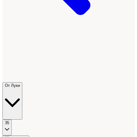
От Луки
35