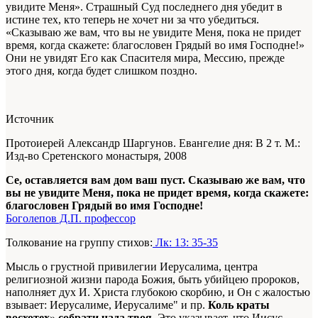
увидите Меня». Страшный Суд последнего дня убедит в
истине тех, кто теперь не хочет ни за что убедиться.
«Сказываю же вам, что вы не увидите Меня, пока не придет
время, когда скажете: благословен Грядый во имя Господне!»
Они не увидят Его как Спасителя мира, Мессию, прежде
этого дня, когда будет слишком поздно.
Источник
Протоиерей Александр Шаргунов. Евангелие дня: В 2 т. М.:
Изд-во Сретенского монастыря, 2008
Се, оставляется вам дом ваш пуст. Сказываю же вам, что
вы не увидите Меня, пока не придет время, когда скажете:
благословен Грядый во имя Господне!
Боголепов Д.П. профессор
Толкование на группу стихов:
Лк: 13: 35-35
Мысль о грустной привилегии Иерусалима, центра
религиозной жизни парода Божия, быть убийцею пророков,
наполняет дух И. Христа глубокою скорбию, и Он с жалостью
взывает: Иерусалиме, Иерусалиме" и пр.
Коль краты
восхотех
»
собрати чада твоя
. Это указывает, что Иисус