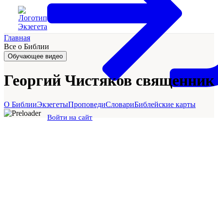
Главная
Все о Библии
Обучающее видео
Георгий Чистяков священник
О Библии
Экзегеты
Проповеди
Словари
Библейские карты
Войти на сайт