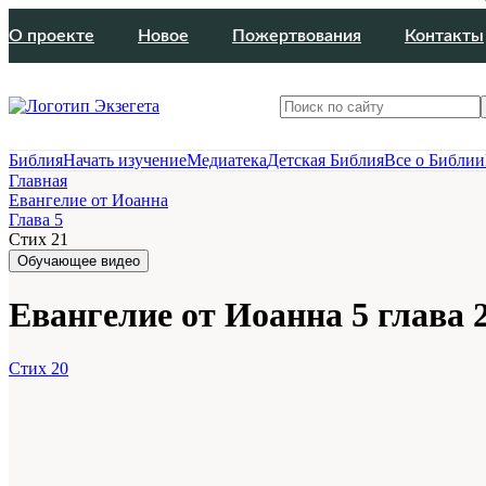
О проекте
Новое
Пожертвования
Контакты
Библия
Начать изучение
Медиатека
Детская Библия
Все о Библии
Главная
Евангелие от Иоанна
Глава 5
Стих 21
Обучающее видео
Евангелие от Иоанна 5 глава 
Стих 20