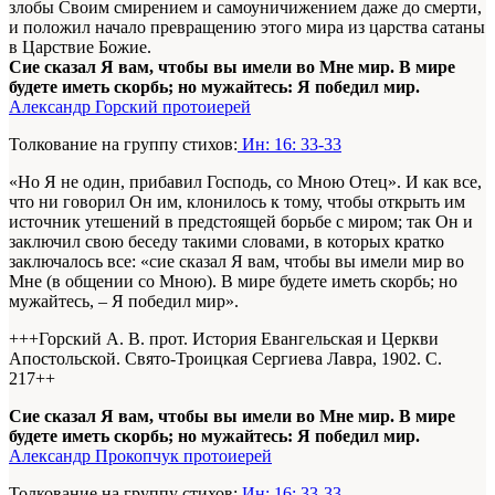
злобы Своим смирением и самоуничижением даже до смерти,
и положил начало превращению этого мира из царства сатаны
в Царствие Божие.
Сие сказал Я вам, чтобы вы имели во Мне мир. В мире
будете иметь скорбь; но мужайтесь: Я победил мир.
Александр Горский протоиерей
Толкование на группу стихов:
Ин: 16: 33-33
«Но Я не один, прибавил Господь, со Мною Отец». И как все,
что ни говорил Он им, клонилось к тому, чтобы открыть им
источник утешений в предстоящей борьбе с миром; так Он и
заключил свою беседу такими словами, в которых кратко
заключалось все: «сие сказал Я вам, чтобы вы имели мир во
Мне (в общении со Мною). В мире будете иметь скорбь; но
мужайтесь, – Я победил мир».
+++Горский А. В. прот. История Евангельская и Церкви
Апостольской. Свято-Троицкая Сергиева Лавра, 1902. С.
217+
+
Сие сказал Я вам, чтобы вы имели во Мне мир. В мире
будете иметь скорбь; но мужайтесь: Я победил мир.
Александр Прокопчук протоиерей
Толкование на группу стихов:
Ин: 16: 33-33