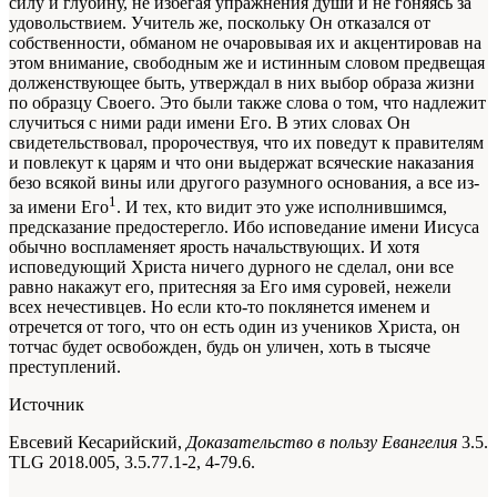
силу и глубину, не избегая упражнения души и не гоняясь за
удовольствием. Учитель же, поскольку Он отказался от
собственности, обманом не очаровывая их и акцентировав на
этом внимание, свободным же и истинным словом предвещая
долженствующее быть, утверждал в них выбор образа жизни
по образцу Своего. Это были также слова о том, что надлежит
случиться с ними ради имени Его. В этих словах Он
свидетельствовал, пророчествуя, что их поведут к правителям
и повлекут к царям и что они выдержат всяческие наказания
безо всякой вины или другого разумного основания, а все из-
1
за имени Его
. И тех, кто видит это уже исполнившимся,
предсказание предостерегло. Ибо исповедание имени Иисуса
обычно воспламеняет ярость начальствующих. И хотя
исповедующий Христа ничего дурного не сделал, они все
равно накажут его, притесняя за Его имя суровей, нежели
всех нечестивцев. Но если кто-то поклянется именем и
отречется от того, что он есть один из учеников Христа, он
тотчас будет освобожден, будь он уличен, хоть в тысяче
преступлений.
Источник
Евсевий Кесарийский,
Доказательство в пользу Евангелия
3.5.
TLG 2018.005, 3.5.77.1-2, 4-79.6.