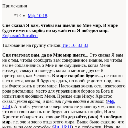
Примечания
*1 См.
Мф. 10:18
.
Сие сказал Я вам, чтобы вы имели во Мне мир. В мире
будете иметь скорбь; но мужайтесь: Я победил мир.
Евфимий Зигабен
Толкование на группу стихов:
Ин: 16: 33-33
Сия глаголах вам, да во Мне мир имате...
Это сказал Я вам
не с тем, чтобы сообщить вам совершенное знание, но чтобы
вы не соблазнялись о Мне и не смущались, когда Меня
возьмут, свяжут и поведут, когда и многое другое Я
претерплю, как Человек.
В мире скорбни будете...,
не только
в то время, когда Я буду страдать, но вообще до тех пор, пока
вы будете жить в этом мире. Настоящая жизнь есть некоторого
рода ристалище, место для упражнения борцов за Бога и
испытания любящих Меня. Прежде еще Иисус Христос
сказал:
узкая врата, и тесный путь вводяй в живот
(
Мф.
7:14
). А чтобы ученики совершенно не упали духом, слыша,
что всю свою жизнь они будут испытывать скорби, Иисус
Христос ободряет их, говоря:
Но дерзайте, (яко) Аз победих
мир.
т.е. зло и злого отца этого мира. Выше было сказано, что
князь мира сего осужден
(
Ин. 16:11
), т.е. побежден. Итак, не