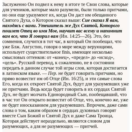
Заслуженно Он подвел к нему в итоге те Свои слова, которые
для учеников, которые мало разумели, были только притчами,
но они еще уразумеют их, когда Он даст им обещанного
Святого Духа, о Котором сказал выше:
Сие сказал Я вам,
находясь с вами
.
Утешитель же Дух Святой, Которого
пошлет Отец во имя Мое, научит вас всему и напомнит
вам все, что Я говорил вам
(Ин. 14:25—26). Это, без
сомнения, случится в тот час, в который Он пообещал, что
уже
Блж. Августин, говоря о мире между верующими,
использует существительное finis, имеющее несколько
смысловых оттенков: от «конец», «предел» до «исход»,
«цель». Русский перевод, к сожалению, не в состоянии
передать в данном случае той игры слов, которая достигается
в латинском языке. —
Пер
.
не будет говорить притчами, но
прямо возвестит им об Отце (Ин. 16:25), и эти самые слова
Его, когда их откроет Святой Дух, будут для уразумевших уже
не притчами. Ведь когда будет говорить в их сердцах Святой
Дух, не будет молчать Единородный Сын, пообещавший, что
в час тот Он открыто возвестит об Отце, что, конечно же, уже
не будет иносказанием для уразумевших. Впрочем, даже сами
слова
о том, каким образом в сердцах духовных говорят
вместе Сын Божий и Святой Дух и даже Сама Троица,
Которая действует нераздельно, являются словом для
разумеющих, а для не разумеющих — притчей.