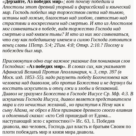
«
Дерзайте, Аз победих мир
»; вот почему победили и
Апостолы этот древний упорный и фарисейский и языческий
мир. Господь победил мир торжеством света над тьмою,
истины над ложью, благостью над злобою, святостью над
страстями и воскресением над смертью. И кто из Апостолов
мог сомневаться в победе, видя торжество Господа над
смертью и над князем тьмы? И кто из них мог сомневаться,
что ему как победившему именем и силою Господа готовится
венец славы
1Петр. 5:4; 2Тим. 4:8; Откр. 2:10.
? Посему и
побежден был мир.
Присовокупим одно еще важное указание для понимания слов
Господних: «
Аз победих мир
». В словах сих, как указывает
Афанасий Великий
Против Аполлинария, ч. 3, стр. 397 (в
Моск. изд. 1853–55).
надо разуметь победу Богочеловека как
человека над диаволом, ибо против Божества и не дерзнул бы
восстать искуситель и отец лжи и злобы и беззаконий.
Диавол не уразумел Божества в Господе Иисусе
Ср. Мф. 4:3. В
искушении Господа Иисуса, диавол является представителем
мира и его нечистых желаний.
, но приступив к Нему как к
сыну Адама, не обрел в Нем признаков древнего своего влияния
и одоленный сказал: «
кто Сей пришедый от Едома...
наступающий зело с крепостию///»
Ис. 63, 1
. Победив
диавола, яко человек, Господь дал власть и братьям Своим по
плоти побеждать мир и князя мира диавола.