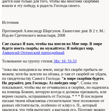
дается нам только для того, чтобы мы многими скорбями
вошли в эту победу, в радость Господа своего.
Источник
Протоиерей Александр Шаргунов. Евангелие дня: В 2 т. М.:
Изд-во Сретенского монастыря, 2008
Сие сказал Я вам, чтобы вы имели во Мне мир. В мире
будете иметь скорбь; но мужайтесь: Я победил мир.
Амвросий Оптинский преподобный
Толкование на группу стихов:
Ин: 16: 33-33
"пока мы находимся на земле, нигде без скорби пребыть не
можем; хотя бы залезли на облака, и там от скорбей не уйдем,
по свидетельству Самого Господа:
"в мире скорбни будете.
Но дерзайте, рек Господь: Аз победих мир"
. Слова эти
показывают, чтобы мы не отчаявались в скорбях, но надеялись
на помощь Божию, которую всегда и должны призывать, или
вернее сказать, испрашивать от Господа. * * * В последнем
письме твоем объясняешь стеснительное твое положение от
разных обстоятельств, особенно от кляуз о. П., который
хвалился, что тебя вытеснит, а выгнали его. Поэтому можно