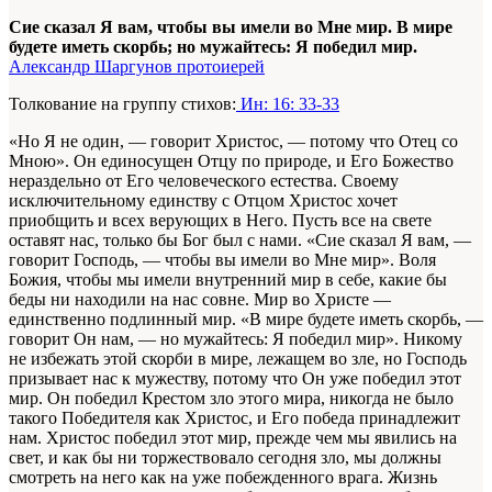
Сие сказал Я вам, чтобы вы имели во Мне мир. В мире
будете иметь скорбь; но мужайтесь: Я победил мир.
Александр Шаргунов протоиерей
Толкование на группу стихов:
Ин: 16: 33-33
«Но Я не один, — говорит Христос, — потому что Отец со
Мною». Он единосущен Отцу по природе, и Его Божество
нераздельно от Его человеческого естества. Своему
исключительному единству с Отцом Христос хочет
приобщить и всех верующих в Него. Пусть все на свете
оставят нас, только бы Бог был с нами. «Сие сказал Я вам, —
говорит Господь, — чтобы вы имели во Мне мир». Воля
Божия, чтобы мы имели внутренний мир в себе, какие бы
беды ни находили на нас совне. Мир во Христе —
единственно подлинный мир. «В мире будете иметь скорбь, —
говорит Он нам, — но мужайтесь: Я победил мир». Никому
не избежать этой скорби в мире, лежащем во зле, но Господь
призывает нас к мужеству, потому что Он уже победил этот
мир. Он победил Крестом зло этого мира, никогда не было
такого Победителя как Христос, и Его победа принадлежит
нам. Христос победил этот мир, прежде чем мы явились на
свет, и как бы ни торжествовало сегодня зло, мы должны
смотреть на него как на уже побежденного врага. Жизнь