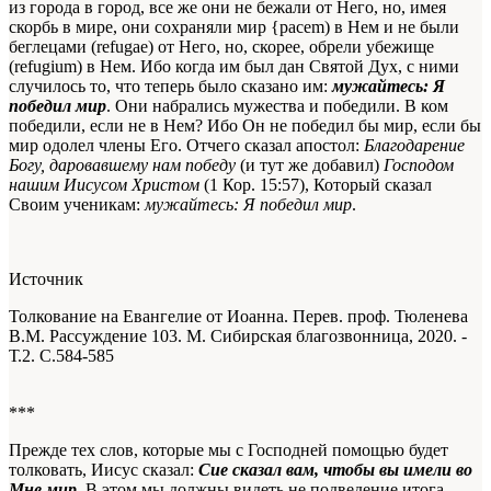
из города в город, все же они не бежали от Него, но, имея
скорбь в мире, они сохраняли мир {pacem) в Нем и не были
беглецами (refugae) от Него, но, скорее, обрели убежище
(refugium) в Нем. Ибо когда им был дан Святой Дух, с ними
случилось то, что теперь было сказано им:
мужайтесь: Я
победил мир
. Они набрались мужества и победили. В ком
победили
, если не в Нем? Ибо Он не победил бы мир, если бы
мир одолел члены Его. Отчего сказал апостол:
Благодарение
Богу, даровавшему нам победу
(и тут же добавил)
Господом
нашим Иисусом Христом
(1 Кор. 15:57), Который сказал
Своим
ученикам
:
мужайтесь: Я победил мир
.
Источник
Толкование на Евангелие от Иоанна. Перев. проф. Тюленева
В.М. Рассуждение 103. М. Сибирская благозвонница, 2020. -
Т.2. С.584-585
***
Прежде тех слов, которые мы с Господней помощью будет
толковать, Иисус сказал:
Сие сказал вам, чтобы вы имели во
Мне мир
. В этом мы должны видеть не подведение итога