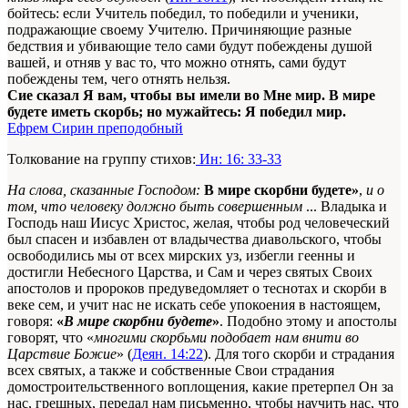
бойтесь: если Учитель победил, то победили и ученики,
подражающие своему Учителю. Причиняющие разные
бедствия и убивающие тело сами будут побеждены душой
вашей, и отняв у вас то, что можно отнять, сами будут
побеждены тем, чего отнять нельзя.
Сие сказал Я вам, чтобы вы имели во Мне мир. В мире
будете иметь скорбь; но мужайтесь: Я победил мир.
Ефрем Сирин преподобный
Толкование на группу стихов:
Ин: 16: 33-33
На слова, сказанные Господом:
В мире скорбни будете»
,
и о
том, что человеку должно быть совершенным
... Владыка и
Господь наш Иисус Христос, желая, чтобы род человеческий
был спасен и избавлен от владычества диавольского, чтобы
освободились мы от всех мирских уз, избегли геенны и
достигли Небесного Царства, и Сам и через святых Своих
апостолов и пророков предуведомляет о теснотах и скорби в
веке сем, и учит нас не искать себе упокоения в настоящем,
говоря:
«
В мире скорбни будете
»
. Подобно этому и апостолы
говорят, что «
многими скорбьми подобает нам внити во
Царствие Божие
» (
Деян. 14:22
). Для того скорби и страдания
всех святых, а также и собственные Свои страдания
домостроительственного воплощения, какие претерпел Он за
нас, грешных, передал нам письменно, чтобы научить нас, что