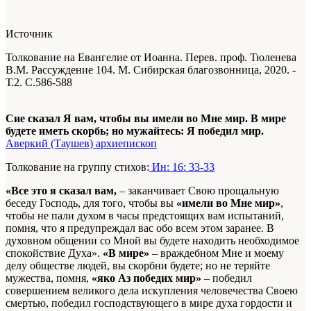
Источник
Толкование на Евангелие от Иоанна. Перев. проф. Тюленева
В.М. Рассуждение 104. М. Сибирская благозвонница, 2020. -
Т.2. С.586-588
Сие сказал Я вам, чтобы вы имели во Мне мир. В мире
будете иметь скорбь; но мужайтесь: Я победил мир.
Аверкий (Таушев) архиепископ
Толкование на группу стихов:
Ин: 16: 33-33
«Все это я сказал вам,
– заканчивает Свою прощальную
беседу Господь, для того, чтобы вы
«имели во Мне мир»
,
чтобы не пали духом в часы предстоящих вам испытаний,
помня, что я предупреждал вас обо всем этом заранее. В
духовном общении со Мной вы будете находить необходимое
спокойствие Духа».
«В мире»
– враждебном Мне и моему
делу обществе людей, вы скорбни будете; но не теряйте
мужества, помня,
«яко Аз победих мир»
– победил
совершением великого дела искупления человечества Своею
смертью, победил господствующего в мире духа гордости и