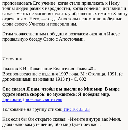
проповедовать Его учение, когда стали привлекать к Нему
толпы людей разных народностей, когда гонения, истязания и
самая смерть не могли вынудить у обращенных ими ко Христу
отречения от Него, —тогда Апостолы вспомнили победные
слова своего Учителя и поверили им.
Этим торжественным победным возгласом окончил Иисус
прощальную беседу Свою с Апостолами.
Источник
Гладков Б.И. Толкование Евангелия. Глава 40 -
Воспроизведение с издания 1907 года. М.: Столица, 1991. (с
дополнениями из издания 1913 г.) - С. 602
Сие сказал Я вам, чтобы вы имели во Мне мир. В мире
будете иметь скорбь; но мужайтесь: Я победил мир.
Григорий Двоеслов святитель
Толкование на группу стихов:
Ин: 16: 33-33
Как если бы Он открыто сказал: «Имейте внутри вас Меня,
дабы было вам утешение, ибо мир будет без вас».