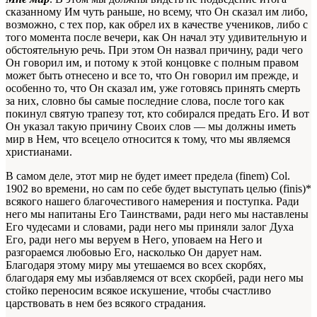
сказанному Им чуть раньше, но всему, что Он сказал им либо,
возможно, с тех пор, как обрел их в качестве учеников, либо с
того момента после вечери, как Он начал эту удивительную и
обстоятельную речь. При этом Он назвал причину, ради чего
Он говорил им, и потому к этой концовке с полным правом
может быть отнесено и все то, что Он говорил им
прежде
, и
особенно то, что Он сказал им, уже готовясь принять смерть
за них, словно бы самые последние слова, после того как
покинул святую трапезу тот, кто собирался предать Его. И вот
Он указал такую причину Своих слов — мы должны иметь
мир в Нем, что всецело относится к тому, что мы являемся
христианами.
В самом деле, этот мир не будет имеет предела (finem)
Col.
1902
во времени, но сам по себе будет выступать целью (finis)*
всякого нашего благочестивого намерения и поступка. Ради
него мы напитаны Его Таинствами, ради него мы наставлены
Его чудесами и словами, ради него мы приняли залог Духа
Его, ради него мы веруем в Него, уповаем на Него и
разгораемся любовью Его, насколько Он дарует нам.
Благодаря этому миру мы утешаемся во всех скорбях,
благодаря ему мы избавляемся от всех скорбей, ради него мы
стойко переносим всякое искушение, чтобы счастливо
царствовать в нем без всякого страдания.