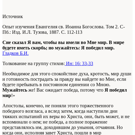
Источник
Опыт изучения Евангелия св. Иоанна Богослова. Том 2. С-
Пб.: Изд. И.Л. Тузова, 1887. С. 112-113
Сие сказал Я вам, чтобы вы имели во Мне мир. В мире
будете иметь скорбь; но мужайтесь: Я победил мир.
Гладков Б.И.
Толкование на группу стихов:
Ин: 16: 33-33
Необходимое для этого спокойствие духа, кротость, мир души
и готовность пострадать за правду вы найдете во Мне, если
будете пребывать в постоянном единении со Мною.
Мужайтесь
же! Вас ожидает победа, потому что
Я победил
мир
!»
Апостолы, конечно, не поняли этого торжественного
победного возгласа, а вслед затем, когда наступили дни
тяжких испытаний их веры во Христа, они, быть может, и не
вспоминали о нем; не победа, а полное поражение
представлялось им, доходившим до уныния, отчаяния. Но
когда они, исполняя завет Христа, пошли в мир