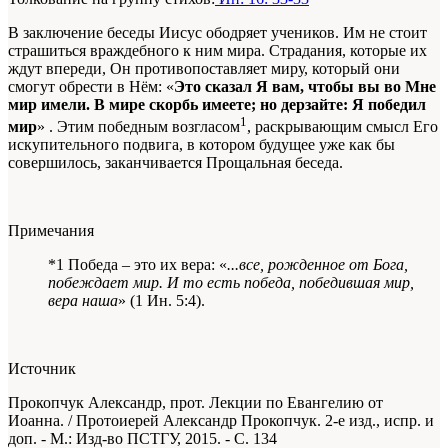
В заключение беседы Иисус ободряет учеников. Им не стоит
страшиться враждебного к ним мира. Страдания, которые их
ждут впереди, Он противопоставляет миру, который они
смогут обрести в Нём: «
Это сказал Я вам, чтобы вы во Мне
мир имели. В мире скорбь имеете; но дерзайте: Я победил
1
мир
» . Этим победным возгласом
, раскрывающим смысл Его
искупительного подвига, в котором будущее уже как бы
совершилось, заканчивается Прощальная беседа.
Примечания
*1 Победа – это их вера: «
...все, рожденное от Бога,
побеждает мир. И то есть победа, победившая мир,
вера наша
» (1 Ин. 5:4).
Источник
Прокопчук Александр, прот. Лекции по Евангелию от
Иоанна. / Протоиерей Александр Прокопчук. 2-е изд., испр. и
доп. - М.: Изд-во ПСТГУ, 2015. - С. 134