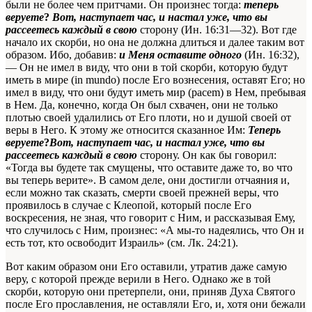
были не более чем притчами. Он произнес
тогда
:
теперь
веруете
?
Вот, наступает час, и настал уже, что вы
рассеетесь каждый в свою
сторону
(Ин. 16:31—32). Вот где
начало их скорби, но она не должна длиться и далее таким вот
образом. Ибо, добавив:
и Меня оставите одного
(Ин. 16:32),
— Он не имел в виду, что они в той скорби, которую будут
иметь в мире (in mundo) после Его вознесения, оставят Его; но
имел в виду,
что они будут иметь мир (pacem) в Нем, пребывая
в Нем. Да, конечно, когда Он был схвачен, они не только
плотью своей удалились от Его плоти, но и душой своей от
веры
в Него
. К этому же относится сказанное Им:
Теперь
веруете
?
Вот, наступает час, и настал уже, что вы
рассеетесь каждый в свою
сторону
. Он как бы говорил:
«Тогда вы будете так смущены, что оставите даже то, во что
вы теперь верите». В самом деле, они достигли отчаяния и,
если можно так сказать, смерти своей прежней веры, что
проявилось в случае с Клеопой, который после Его
воскресения, не зная, что говорит с Ним, и рассказывая Ему,
что случилось с Ним, произнес: «А мы-то надеялись, что Он и
есть тот, кто освободит Израиль» (см. Лк. 24:21).
Вот каким образом они Его оставили, утратив даже самую
веру, с которой прежде верили в Него. Однако же в той
скорби, которую они претерпели, они, приняв Духа Святого
после Его прославления, не оставляли Его, и, хотя они бежали