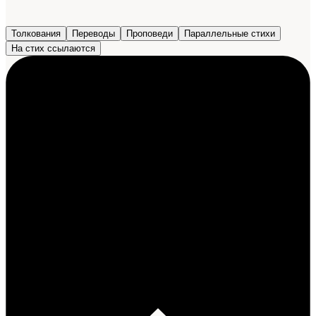
Толкования
Переводы
Проповеди
Параллельные стихи
На стих ссылаются