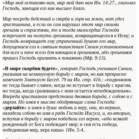
«
Мир мой оставляю вам, мир мой даю вам
Ин. 14:27.
, глаголал
Господь, завещая его как высшее благо.
Мир посреди бедствий и скорби и горя на земли, вот удел
христианина, и если он сам нарушил этот мир своими
грехами и страстями, то и тогда милосердие Господа
встречает на полпути грешника, возвращающегося к Нему; и
Господь возвращает ему утраченный душою его мир,
допущением его к святым таинствам Своим установленным
для всех и паче всего для кающихся грешников, ибо грешников
пришел Господь призвать к покаянию (Мф. 9:13).
«
В мире скорбни будете
», говорит Господь ученикам Своим,
указывая на неминуемую борьбу с миром, но как прекрасно
замечает Златоуст
Бесед. 79 на Ин. стр. 416.
: «
подвижник
не тогда бывает славен, когда не вступает в борьбу с врагом,
но тогда, когда сразившись с ним остается непобежденным
».
Впереди христианам предстояла двоякая борьба, с собою и с
миром. Но имея в мыслях ободряющие слова Господа:
«
дерзайте
» и имея в душе любовь и веру, они, во-первых,
овладели собою во имя и ради Господа Иисуса, и, во-вторых,
вступив в борьбу с миром победили его верою, «
ибо всякий
рожденный от Бога побеждает мир; и сия есть победа,
победившая мир, вера наша
»
1Ин. 5:4.
.