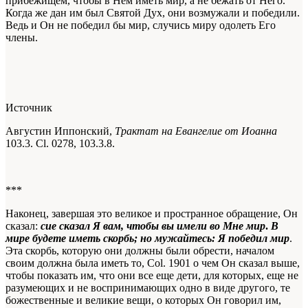
прибежищем, чтобы в Нем иметь мир, а не бежать от Него.
Когда же дан им был Святой Дух, они возмужали и победили.
Ведь и Он не победил бы мир, случись миру одолеть Его
члены.
Источник
Августин Иппонский,
Трактат на Евангелие от Иоанна
103.3. Cl. 0278, 103.3.8.
***
Наконец, завершая это великое и пространное обращение, Он
сказал:
сие сказал Я вам, чтобы вы имели во Мне мир
.
В
мире будете иметь скорбь; но мужайтесь: Я победил мир
.
Эта скорбь, которую они должны были обрести, началом
своим должна была иметь то,
Col. 1901
о чем Он сказал выше,
чтобы показать им, что они все еще дети, для которых, еще не
разумеющих и не воспринимающих одно в виде другого, те
божественные и великие вещи, о которых Он говорил им,