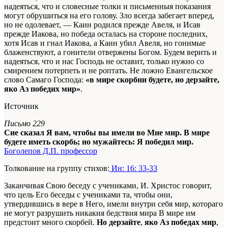
надеяться, что и словесные толки и письменныя показания
могут обрушиться на его голову. Зло всегда забегает вперед,
но не одолевает, — Каин родился прежде Авеля, и Исав
прежде Иакова, но победа осталась на стороне последних,
хотя Исав и гнал Иакова, а Каин убил Авеля, но гонимые
блаженствуют, а гонители отвержены Богом. Будем верить и
надеяться, что и нас Господь не оставит, только нужно со
смирением потерпеть и не роптать. Не ложно Евангельское
слово Самаго Господа:
«в мире скорбни будете, но дерзайте,
яко Аз победих мир»
.
Источник
Письмо 229
Сие сказал Я вам, чтобы вы имели во Мне мир. В мире
будете иметь скорбь; но мужайтесь: Я победил мир.
Боголепов Д.П. профессор
Толкование на группу стихов:
Ин: 16: 33-33
Заканчивая Свою беседу с учениками, И. Христос говорит,
что цель Его беседы с учениками та, чтобы они,
утвердившись в вере в Него, имели внутри себя мир, котораго
не могут разрушить никакия бедствия мира В мире им
предстоит много скорбей.
Но дерзайте
,
яко Аз победах мир
,