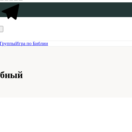
Группы
Игра по Библии
обный