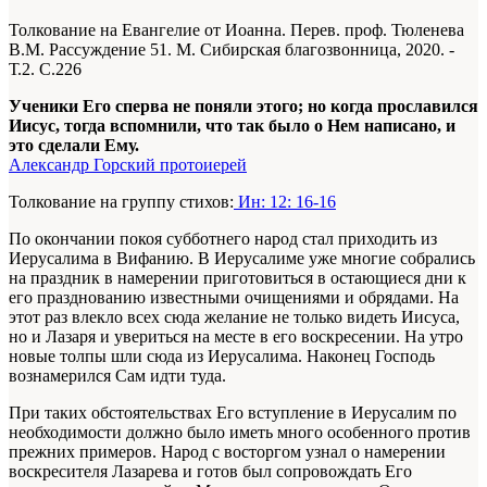
Толкование на Евангелие от Иоанна. Перев. проф. Тюленева
В.М. Рассуждение 51. М. Сибирская благозвонница, 2020. -
Т.2. С.226
Ученики Его сперва не поняли этого; но когда прославился
Иисус, тогда вспомнили, что так было о Нем написано, и
это сделали Ему.
Александр Горский протоиерей
Толкование на группу стихов:
Ин: 12: 16-16
По окончании покоя субботнего народ стал приходить из
Иерусалима в Вифанию. В Иерусалиме уже многие собрались
на праздник в намерении приготовиться в остающиеся дни к
его празднованию известными очищениями и обрядами. На
этот раз влекло всех сюда желание не только видеть Иисуса,
но и Лазаря и увериться на месте в его воскресении. На утро
новые толпы шли сюда из Иерусалима. Наконец Господь
вознамерился Сам идти туда.
При таких обстоятельствах Его вступление в Иерусалим по
необходимости должно было иметь много особенного против
прежних примеров. Народ с восторгом узнал о намерении
воскресителя Лазарева и готов был сопровождать Его