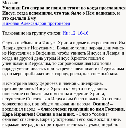
Мессию.
Ученики Его сперва не поняли этого; но когда прославился
Иисус, тогда вспомнили, что так было о Нем написано, и
это сделали Ему.
Николай Александров протоиерей
Толкование на группу стихов:
Ин: 12: 16-16
Слух о пребывании Иисуса Христа в доме воскрешенного Им
Лазаря достиг Иерусалима. Большие толпы народа двинулись
из Иерусалима в Вифанию, чтобы увидеть Иисуса и Лазаря, и
когда на другой день утром Иисус Христос пошел с
учениками в Иерусалим, то сопровождавшая Его толпа
народа увеличивалась при встрече с шедшими из Иерусалима
и, по мере приближения к городу, росла, как снежный ком.
Несмотря на злобу фарисеев и членов Синедриона,
приговоривших Иисуса Христа к смерти и издавших
повеление сообщать им о местонахождении Христа,
вступление Спасителя в Иерусалим было в высшей степени
торжественно, при общем ликовании народа.
Осанна!
–
восклицал народ, –
благословен грядущий во имя Господне,
Царь Израилев! Осанна в вышних.
«Слово “осанна”
означает спасение. Евреи употребляли его как восклицание,
выражавшее радость при торжественных случаях, подобно