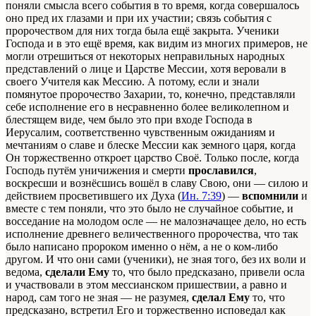
поняли смысла всего события в то время, когда совершалось
оно пред их глазами и при их участии; связь события с
пророчеством для них тогда была ещё закрыта. Ученики
Господа и в это ещё время, как видим из многих примеров, не
могли отрешиться от некоторых неправильных народных
представлений о лице и Царстве Мессии, хотя веровали в
своего Учителя как Мессию. А потому, если и знали
помянутое пророчество Захарии, то, конечно, представляли
себе исполнение его в несравненно более великолепном и
блестящем виде, чем было это при входе Господа в
Иерусалим, соответственно чувственным ожиданиям и
мечтаниям о славе и блеске Мессии как земного царя, когда
Он торжественно откроет царство Своё. Только после, когда
Господь путём уничижения и смерти
прославился
,
воскресши и вознёсшись вошёл в славу Свою, они — силою и
действием просветившего их Духа (
Ин. 7:39
) —
вспомнили
и
вместе с тем поняли, что это было не случайное событие, и
восседание на молодом осле — не малозначащее дело, но есть
исполнение древнего величественного пророчества, что так
было написано пророком именно о нём, а не о ком-либо
другом. И что они сами (ученики), не зная того, без их воли и
ведома,
сделали Ему
то, что было предсказано, привели осла
и участвовали в этом мессианском пришествии, а равно и
народ, сам того не зная — не разумея,
сделал Ему
то, что
предсказано, встретил Его и торжественно исповедал как