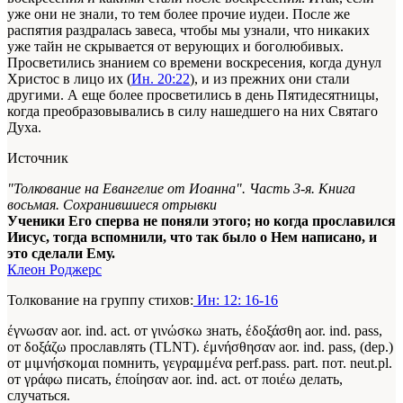
уже они не знали, то тем более прочие иудеи. После же
распятия раздралась завеса, чтобы мы узнали, что никаких
уже тайн не скрывается от верующих и боголюбивых.
Просветились знанием со времени воскресения, когда дунул
Христос в лицо их (
Ин. 20:22
), и из прежних они стали
другими. А еще более просветились в день Пятидесятницы,
когда преобразовывались в силу нашедшего на них Святаго
Духа.
Источник
"Толкование на Евангелие от Иоанна". Часть 3-я. Книга
восьмая. Сохранившиеся отрывки
Ученики Его сперва не поняли этого; но когда прославился
Иисус, тогда вспомнили, что так было о Нем написано, и
это сделали Ему.
Клеон Роджерс
Толкование на группу стихов:
Ин: 12: 16-16
έγνωσαν aor. ind. act. от γινώσκω знать, έδοξάσθη aor. ind. pass,
от δοξάζω прославлять (TLNT). έμνήσθησαν aor. ind. pass, (dep.)
от μιμνήσκομαι помнить, γεγραμμένα perf.pass. part. пот. neut.pl.
от γράφω писать, έποίησαν aor. ind. act. от ποιέω делать,
случаться.