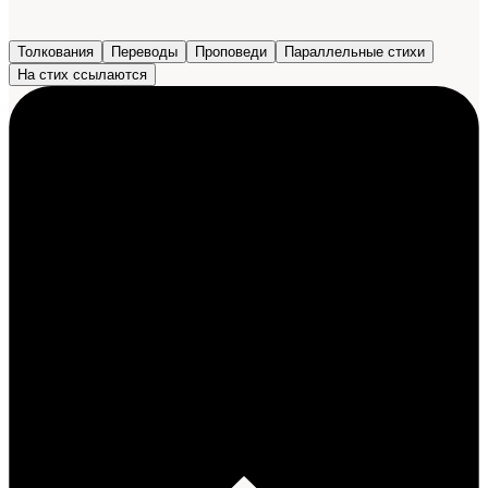
Толкования
Переводы
Проповеди
Параллельные стихи
На стих ссылаются