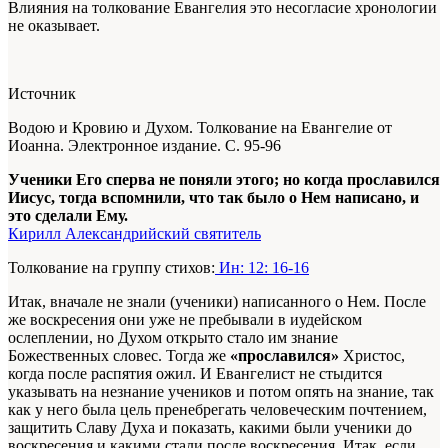
Влияния на толкование Евангелия это несогласие хронологии
не оказывает.
Источник
Водою и Кровию и Духом. Толкование на Евангелие от
Иоанна. Электронное издание. С. 95-96
Ученики Его сперва не поняли этого; но когда прославился
Иисус, тогда вспомнили, что так было о Нем написано, и
это сделали Ему.
Кирилл Александрийский святитель
Толкование на группу стихов:
Ин: 12: 16-16
Итак, вначале не знали (ученики) написанного о Нем. После
же воскресения они уже не пребывали в иудейском
ослеплении, но Духом открыто стало им знание
Божественных словес. Тогда же
«прославился»
Христос,
когда после распятия ожил. И Евангелист не стыдится
указывать на незнание учеников и потом опять на знание, так
как у него была цель пренебрегать человеческим почтением,
защитить Славу Духа и показать, какими были ученики до
воскресения и какими стали после воскресения. Итак, если