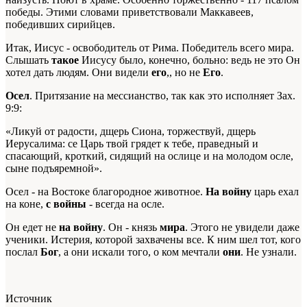
победы. Этими словами приветствовали Маккавеев,
победивших сирийцев.
Итак, Иисус - освободитель от Рима. Победитель всего мира.
Слышать
такое
Иисусу было, конечно, больно: ведь не это Он
хотел дать людям. Они видели
его
,, но не
Его
.
Осел
. Притязание на мессианство, так как это исполняет Зах.
9:9:
«Ликуй от радости, дщерь Сиона, торжествуй, дщерь
Иерусалима: се Царь твой грядет к тебе, праведный и
спасающий, кроткий, сидящий на ослице и на молодом осле,
сыне подъяремной».
Осел - на Востоке благородное животное.
На войну
царь ехал
на коне,
с войны
- всегда на осле.
Он едет не
на войну
. Он - князь
мира
. Этого не увидели даже
ученики. Истерия, которой захвачены все. К ним шел тот, кого
послал
Бог
, а они искали того, о ком мечтали
они
. Не узнали.
Источник