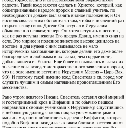
радости. Такой вход захотел сделать и Христос, который, как
общепризнанный народом пророк и славный учитель, по
необходимости должен был занять видное положение; и Он
воспользовался этим обстоятельством, чтобы в последний раз
открыть славу свою. Доселе Он вступал в Иерусалим
обыкновенно пешком; теперь Он хотел вступить в него так,
как не раз вступал некогда Его предок Давид, именно сидя на
осле. Это мирное и полезное животное высоко ценилось на
востоке, и для иудеев с ним связывалось не мало
исторических воспоминаний, которые делали его даже более
благородным и любимым в их глазах, чем гордые кони,
добывавшиеся из Египта. Еще более возвышалось в глазах их
значение осла вследствие торжественного заявления пророка,
что на осле именно вступит в Иерусалим Мессия – Царь (Зах.
9:9). И поэтому такой именно вход Спасителя в св. город мог
служить лучшим и самым наглядным провозглашением Его
мессианства.
Рано утром девятого Нисана Спаситель оставил свой мирный
и гостеприимный кров в Вифании и по обычаю пешком
направился с своими учениками к Иерусалиму. Спустившись
в небольшую долину, сплошь покрытую смоковницами и
маслинами, они приблизились к деревне Виффагии, которая
подобно Вифании находилась в таком близком расстоянии от
Иерусалима, что по раввинскому закону считалась как бы