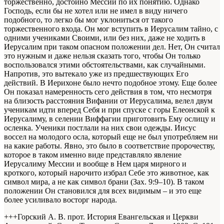
торжественно, достойно Мессии по их понятию. Однако
Господь, если бы не хотел или не имел в виду ничего
подобного, то легко бы мог уклониться от такого
торжественного входа. Он мог вступить в Иерусалим тайно, с
одними учениками Своими, или без них, даже не ходить в
Иерусалим при таком опасном положении дел. Нет, Он считал
это нужным и даже нельзя сказать того, чтобы Он только
воспользовался этими обстоятельствами, как случайными.
Напротив, это вытекало уже из предшествующих Его
действий. В Иерихоне было нечто подобное этому. Еще более
Он показал намеренность сего действия в том, что несмотря
на близость расстояния Вифании от Иерусалима, велел двум
ученикам идти вперед Себя и при спуске с горы Елеонской к
Иерусалиму, в селении Виффагии приготовить Ему ослицу и
осленка. Ученики постлали на них свои одежды. Иисус
воссел на молодого осла, который еще не был употребляем ни
на какие работы. Явно, это было в соответствие пророчеству,
которое в таком именно виде представляло явление
Иерусалиму Мессии и вообще в Нем царя мирного и
кроткого, который нарочито избрал Себе это животное, как
символ мира, а не как символ брани (Зах. 9:9–10). В таком
положении Он становился для всех видимым – и это еще
более усиливало восторг народа.
+++Горский А. В. прот. История Евангельская и Церкви