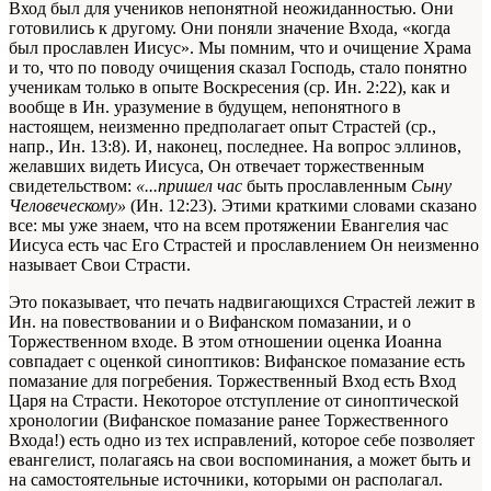
Вход был для учеников непонятной неожиданностью. Они
готовились к другому. Они поняли значение Входа, «когда
был прославлен Иисус». Мы помним, что и очищение Храма
и то, что по поводу очищения сказал Господь, стало понятно
ученикам только в опыте Воскресения (ср. Ин. 2:22), как и
вообще в Ин. уразумение в будущем, непонятного в
настоящем, неизменно предполагает опыт Страстей (ср.,
напр., Ин. 13:8). И, наконец, последнее. На вопрос эллинов,
желавших видеть Иисуса, Он отвечает торжественным
свидетельством:
«...пришел час
быть прославленным
Сыну
Человеческому»
(Ин. 12:23). Этими краткими словами сказано
все: мы уже знаем, что на всем протяжении Евангелия час
Иисуса есть час Его Страстей и прославлением Он неизменно
называет Свои Страсти.
Это показывает, что печать надвигающихся Страстей лежит в
Ин. на повествовании и о Вифанском помазании, и о
Торжественном входе. В этом отношении оценка Иоанна
совпадает с оценкой синоптиков: Вифанское помазание есть
помазание для погребения. Торжественный Вход есть Вход
Царя на Страсти. Некоторое отступление от синоптической
хронологии (Вифанское помазание ранее Торжественного
Входа!) есть одно из тех исправлений, которое себе позволяет
евангелист, полагаясь на свои воспоминания, а может быть и
на самостоятельные источники, которыми он располагал.