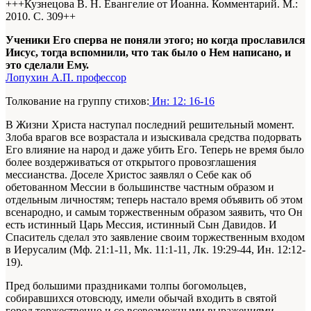
+++Кузнецова В. Н. Евангелие от Иоанна. Комментарий. М.:
2010. С. 309+
+
Ученики Его сперва не поняли этого; но когда прославился
Иисус, тогда вспомнили, что так было о Нем написано, и
это сделали Ему.
Лопухин А.П. профессор
Толкование на группу стихов:
Ин: 12: 16-16
В Жизни Христа наступал последний решительный момент.
Злоба врагов все возрастала и изыскивала средства подорвать
Его влияние на народ и даже убить Его. Теперь не время было
более воздерживаться от открытого провозглашения
мессианства. Доселе Христос заявлял о Себе как об
обетованном Мессии в большинстве частным образом и
отдельным личностям; теперь настало время объявить об этом
всенародно, и самым торжественным образом заявить, что Он
есть истинный Царь Мессия, истинный Сын Давидов. И
Спаситель сделал это заявление своим торжественным входом
в Иерусалим (Мф. 21:1-11, Мк. 11:1-11, Лк. 19:29-44, Ин. 12:12-
19).
Пред большими праздниками толпы богомольцев,
собиравшихся отовсюду, имели обычай входить в святой
город торжественно и со всевозможными выражениями