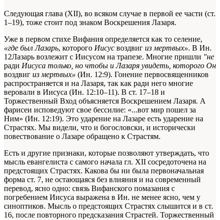
Следующая глава (XII), во всяком случае в первой ее части (ст.
1–19), тоже стоит под знаком Воскрешения Лазаря.
Уже в первом стихе Вифания определяется как то селение,
«где был Лазарь
, которого
Иисус
воздвиг
из мертвых»
. В Ин.
12Лазарь возлежит с Иисусом на трапезе. Многие пришли
"не
ради
Иисуса только, но чтобы и Лазаря увидеть, которого Он
воздвиг
из мертвых»
(Ин. 12:9). Гонение первосвященников
распространяется и на Лазаря, так как ради него многие
веровали в Иисуса (Ин. 12:10–11). В ст. 17–18 и
Торжественный Вход объясняется Воскрешением Лазаря. А
фарисеи исповедуют свое бессилие: «...вот мир пошел за
Ним» (Ин. 12:19). Это ударение на Лазаре есть ударение на
Страстях. Мы видели, что и богословски, и исторически
повествование о Лазаре обращено к Страстям.
Есть и другие признаки, которые позволяют утверждать, что
мысль евангелиста с самого начала гл. XII сосредоточена на
предстоящих Страстях. Какова бы ни была первоначальная
форма ст. 7, не остающаяся без влияния и на современный
перевод, ясно одно: связь Вифанского помазания с
погребением Иисуса выражена в Ин. не менее ясно, чем у
синоптиков. Мысль о предстоящих Страстях слышится и в ст.
16, после повторного предсказания Страстей. Торжественный