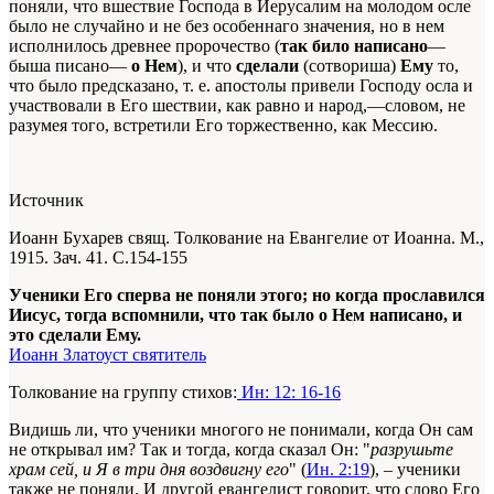
поняли, что вшествие Господа в Иерусалим на молодом осле
было не случайно и не без особеннаго значения, но в нем
исполнилось древнее пророчество (
так било написано
—
быша писано—
о Нем
), и что
сделали
(сотвориша)
Ему
то,
что было предсказано, т. е. апостолы привели Господу осла и
участвовали в Его шествии, как равно и народ,—словом, не
разумея того, встретили Его торжественно, как Мессию.
Источник
Иоанн Бухарев свящ. Толкование на Евангелие от Иоанна. М.,
1915. Зач. 41. С.154-155
Ученики Его сперва не поняли этого; но когда прославился
Иисус, тогда вспомнили, что так было о Нем написано, и
это сделали Ему.
Иоанн Златоуст святитель
Толкование на группу стихов:
Ин: 12: 16-16
Видишь ли, что ученики многого не понимали, когда Он сам
не открывал им? Так и тогда, когда сказал Он: "
разрушьте
храм сей, и Я в три дня воздвигну его
" (
Ин. 2:19
), – ученики
также не поняли. И другой евангелист говорит, что слово Его