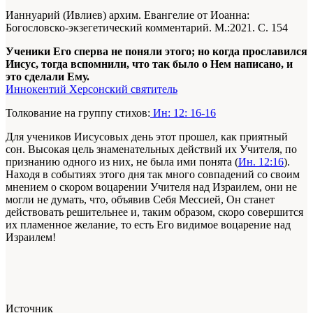
Ианнуарий (Ивлиев) архим. Евангелие от Иоанна:
Богословско-экзегетический комментарий. М.:2021. С. 154
Ученики Его сперва не поняли этого; но когда прославился
Иисус, тогда вспомнили, что так было о Нем написано, и
это сделали Ему.
Иннокентий Херсонский святитель
Толкование на группу стихов:
Ин: 12: 16-16
Для учеников Иисусовых день этот прошел, как приятный
сон. Высокая цель знаменательных действий их Учителя, по
признанию одного из них, не была ими понята (
Ин. 12:16
).
Находя в событиях этого дня так много совпадений со своим
мнением о скором воцарении Учителя над Израилем, они не
могли не думать, что, объявив Себя Мессией, Он станет
действовать решительнее и, таким образом, скоро совершится
их пламенное желание, то есть Его видимое воцарение над
Израилем!
Источник