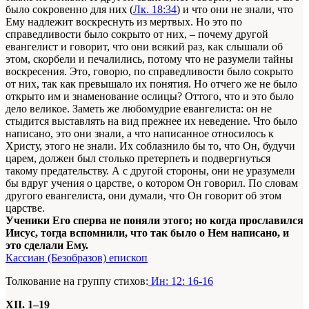
было сокровенно для них (
Лк. 18:34
) и что они не знали, что
Ему надлежит воскреснуть из мертвых. Но это по
справедливости было сокрыто от них, – почему другой
евангелист и говорит, что они всякий раз, как слышали об
этом, скорбели и печалились, потому что не разумели тайны
воскресения. Это, говорю, по справедливости было сокрыто
от них, так как превышало их понятия. Но отчего же не было
открыто им и знаменование ослицы? Оттого, что и это было
дело великое. Заметь же любомудрие евангелиста: он не
стыдится выставлять на вид прежнее их неведение. Что было
написано, это они знали, а что написанное относилось к
Христу, этого не знали. Их соблазнило бы то, что Он, будучи
царем, должен был столько претерпеть и подвергнуться
такому предательству. А с другой стороны, они не уразумели
бы вдруг учения о царстве, о котором Он говорил. По словам
другого евангелиста, они думали, что Он говорит об этом
царстве.
Ученики Его сперва не поняли этого; но когда прославился
Иисус, тогда вспомнили, что так было о Нем написано, и
это сделали Ему.
Кассиан (Безобразов) епископ
Толкование на группу стихов:
Ин: 12: 16-16
XII. 1–19