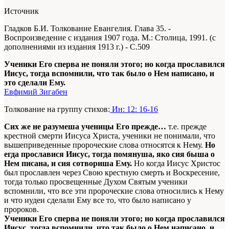
Источник
Гладков Б.И. Толкование Евангелия. Глава 35. -
Воспроизведение с издания 1907 года. М.: Столица, 1991. (с
дополнениями из издания 1913 г.) - С.509
Ученики Его сперва не поняли этого; но когда прославился
Иисус, тогда вспомнили, что так было о Нем написано, и
это сделали Ему.
Евфимий Зигабен
Толкование на группу стихов:
Ин: 12: 16-16
Сих же не разумеша ученицы Его прежде…
т.е. прежде
крестной смерти Иисуса Христа, ученики не понимали, что
вышеприведенные пророческие слова относятся к Нему.
Но
егда прославися Иисус, тогда помянуша, яко сия быша о
Нем писана, и сия сотвориша Ему.
Но когда Иисус Христос
был прославлен через Свою крестную смерть и Воскресение,
тогда только просвещенные Духом Святым ученики
вспомнили, что все эти пророческие слова относились к Нему
и что иудеи сделали Ему все то, что было написано у
пророков.
Ученики Его сперва не поняли этого; но когда прославился
Иисус, тогда вспомнили, что так было о Нем написано, и