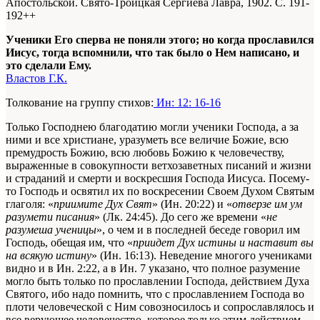
Апостольской. Свято-Троицкая Сергиева Лавра, 1902. С. 191-
192+
+
Ученики Его сперва не поняли этого; но когда прославился
Иисус, тогда вспомнили, что так было о Нем написано, и
это сделали Ему.
Властов Г.К.
Толкование на группу стихов:
Ин: 12: 16-16
Только Господнею благодатию могли ученики Господа, а за
ними и все христиане, уразуметь все величие Божие, всю
премудрость Божию, всю любовь Божию к человечеству,
выраженные в совокупности ветхозаветных писаний и жизни
и страданий и смерти и воскресшия Господа Иисуса. Посему-
то Господь и освятил их по воскресении Своем Духом Святым
глаголя: «
приимите Дух Свят
» (Ин. 20:22) и «
отверзе им ум
разумети писания
» (Лк. 24:45). До сего же времени «
не
разумеша ученицы
», о чем и в последней беседе говорил им
Господь, обещая им, что «
приидет Дух истины и наставит вы
на всякую истину
» (Ин. 16:13). Неведение многого учениками
видно и в Ин. 2:22, а в Ин. 7 указано, что полное разумение
могло быть только по прославлении Господа, действием Духа
Святого, ибо надо помнить, что с прославлением Господа во
плоти человеческой с Ним совозносилось и сопрославлялось и
все верующее человечество, которое только этим действием