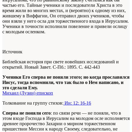
частью его. Тайные ученики и последователи Христа в это
время жили во многих местах, и (вероятно) к одному из них,
жившему в Виффагии, Он отправил двоих учеников, чтобы
они взяли у него осла для торжественного входа в Иерусалим.
Ученики в точности исполнили повеление и привели ослицу
с молодым осленком.
Источник
Библейская история при свете новейших исследований и
открытий. Новый Завет. С-Пб.: 1895. С. 442-443
Ученики Его сперва не поняли этого; но когда прославился
Иисус, тогда вспомнили, что так было о Нем написано, и
это сделали Ему.
Михаил (Лузин) епископ
Толкование на группу стихов:
Ин: 12: 16-16
Сперва не поняли сего
: по связи речи — не поняли, что в
этом входе Господа в Иерусалим на молодом осле исполняется
древнее пророчество Захарии о мирном торжественном
пришествии Мессии к народу Своему, следовательно, не