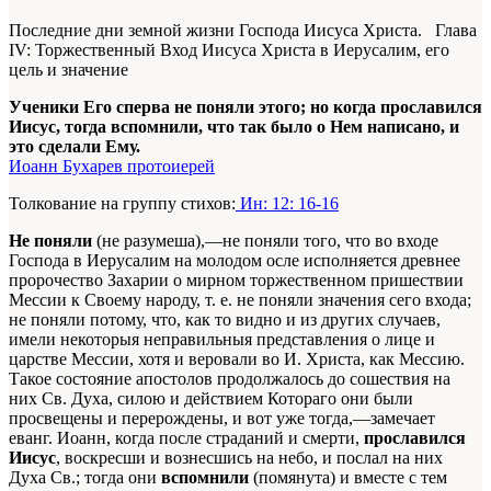
Последние дни земной жизни Господа Иисуса Христа. Глава
IV: Торжественный Вход Иисуса Христа в Иерусалим, его
цель и значение
Ученики Его сперва не поняли этого; но когда прославился
Иисус, тогда вспомнили, что так было о Нем написано, и
это сделали Ему.
Иоанн Бухарев протоиерей
Толкование на группу стихов:
Ин: 12: 16-16
Не поняли
(не разумеша),—не поняли того, что во входе
Господа в Иерусалим на молодом осле исполняется древнее
пророчество Захарии о мирном торжественном пришествии
Мессии к Своему народу, т. е. не поняли значения сего входа;
не поняли потому, что, как то видно и из других случаев,
имели некоторыя неправильныя представления о лице и
царстве Мессии, хотя и веровали во И. Христа, как Мессию.
Такое состояние апостолов продолжалось до сошествия на
них Св. Духа, силою и действием Котораго они были
просвещены и перерождены, и вот уже тогда,—замечает
еванг. Иоанн, когда после страданий и смерти,
прославился
Иисус
, воскресши и вознесшись на небо, и послал на них
Духа Св.; тогда они
вспомнили
(помянута) и вместе с тем