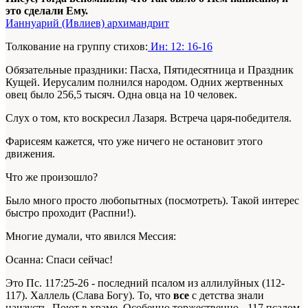
это сделали Ему.
Ианнуарий (Ивлиев) архимандрит
Толкование на группу стихов:
Ин: 12: 16-16
Обязательные праздники: Пасха, Пятидесятница и Праздник
Кущей. Иерусалим полнился народом. Одних жертвенных
овец было 256,5 тысяч. Одна овца на 10 человек.
Слух о том, кто воскресил Лазаря. Встреча царя-победителя.
Фарисеям кажется, что уже ничего не остановит этого
движения.
Что же произошло?
Было много просто любопытных (посмотреть). Такой интерес
быстро проходит (Распни!).
Многие думали, что явился Мессия:
Осанна: Спаси сейчас!
Это Пс. 117:25-26 - последний псалом из аллилуйных (112-
117). Халлель (Слава Богу). То, что
все
с детства знали
наизусть. Поют в храме. Особенно торжественно - 117 псалом