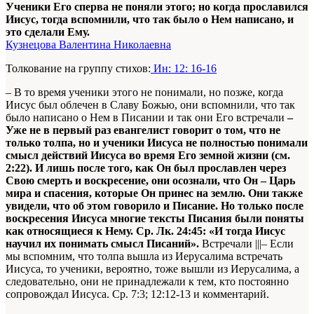
Ученики Его сперва не поняли этого; но когда прославился
Иисус, тогда вспомнили, что так было о Нем написано, и
это сделали Ему.
Кузнецова Валентина Николаевна
Толкование на группу стихов:
Ин: 12: 16-16
– В то время ученики этого не понимали, но позже, когда
Иисус был облечен в Славу Божью, они вспомнили, что так
было написано о Нем в Писании и так они Его встречали
–
Уже не в первый раз евангелист говорит о том, что не
только толпа, но и ученики Иисуса не полностью понимали
смысл действий Иисуса во время Его земной жизни (см.
2:22). И лишь после того, как Он был прославлен через
Свою смерть и воскресение, они осознали, что Он – Царь
мира и спасения, которые Он принес на землю. Они также
увидели, что об этом говорило и Писание. Но только после
воскресения Иисуса многие тексты Писания были поняты
как относящиеся к Нему. Ср. Лк. 24:45: «И тогда Иисус
научил их понимать смысл Писаний».
Встречали |||– Если
мы вспомним, что толпа вышла из Иерусалима встречать
Иисуса, то ученики, вероятно, тоже вышли из Иерусалима, а
следовательно, они не принадлежали к тем, кто постоянно
сопровождал Иисуса. Ср. 7:3; 12:12-13 и комментарий.