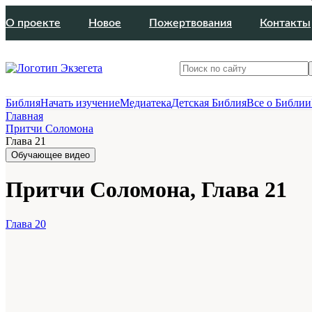
О проекте
Новое
Пожертвования
Контакты
Библия
Начать изучение
Медиатека
Детская Библия
Все о Библии
Главная
Притчи Соломона
Глава 21
Обучающее видео
Притчи Соломона, Глава 21
Глава 20