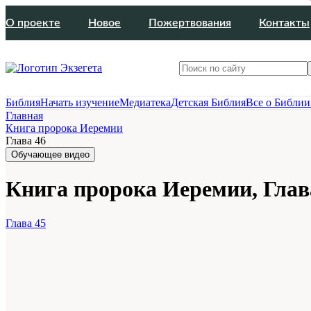
О проекте
Новое
Пожертвования
Контакты
Библия
Начать изучение
Медиатека
Детская Библия
Все о Библии
Главная
Книга пророка Иеремии
Глава 46
Обучающее видео
Книга пророка Иеремии, Глав
Глава 45