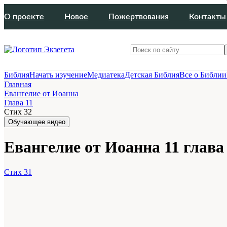
О проекте
Новое
Пожертвования
Контакты
Библия
Начать изучение
Медиатека
Детская Библия
Все о Библии
Главная
Евангелие от Иоанна
Глава 11
Стих 32
Обучающее видео
Евангелие от Иоанна 11 глава 
Стих 31