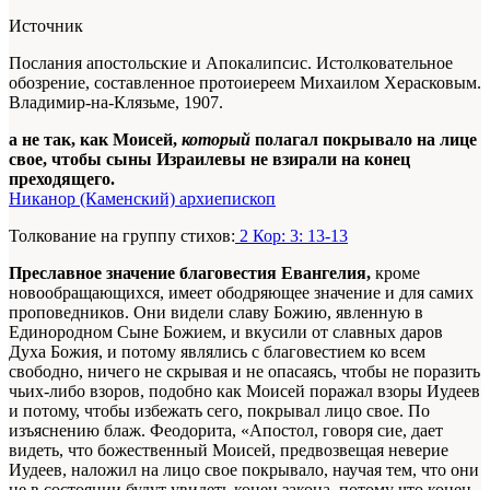
Источник
Послания апостольские и Апокалипсис. Истолковательное
обозрение, составленное протоиереем Михаилом Херасковым.
Владимир-на-Клязьме, 1907.
а не так, как Моисей,
который
полагал покрывало на лице
свое, чтобы сыны Израилевы не взирали на конец
преходящего.
Никанор (Каменский) архиепископ
Толкование на группу стихов:
2 Кор: 3: 13-13
Преславное значение благовестия Евангелия,
кроме
новообращающихся, имеет ободряющее значение и для самих
проповедников. Они видели славу Божию, явленную в
Единородном Сыне Божием, и вкусили от славных даров
Духа Божия, и потому являлись с благовестием ко всем
свободно, ничего не скрывая и не опасаясь, чтобы не поразить
чьих-либо взоров, подобно как Моисей поражал взоры Иудеев
и потому, чтобы избежать сего, покрывал лицо свое. По
изъяснению блаж. Феодорита, «Апостол, говоря сие, дает
видеть, что божественный Моисей, предвозвещая неверие
Иудеев, наложил на лицо свое покрывало, научая тем, что они
не в состоянии будут увидеть конец закона, потому что конец