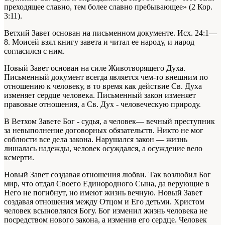
преходящее славно, тем более славно пребывающее» (2 Кор.
3:11).
Ветхий Завет основан на письменном документе. Исх. 24:1—
8. Моисей взял книгу завета и читал ее народу, и иарод
согласился с ним.
Новый Завет основан на силе Животворящего Духа.
Письменный документ всегда является чем-то внешним по
отношению к человеку, в то время как действие Св. Духа
изменяет сердце человека. Письменный закон изменяет
правовые отношения, а Св. Дух - человеческую природу.
В Ветхом Завете Бог - судья, а человек— вечный преступник
за невыполнение договорных обязательств. Никто не мог
соблюсти все дела закона. Нарушался закон — жизнь
лишалась надежды, человек осуждался, а осуждение вело
ксмерти.
Новый Завет создавая отношения любви. Так возлюбил Бог
мир, что отдал Своего Единородного Сына, да верующие в
Него не погибнут, но имеют жизнь вечную. Новый Завет
создавая отношения между Отцом и Его детьми. Христом
человек всыновлялся Богу. Бог изменил жизнь человека не
посредством нового закона, а изменив его сердце. Человек