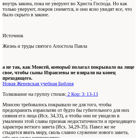
внутрь закона, пока не уверуют во Христа Господа. Но как
только уверуют, покров снимется, и они ясно увидят все, что
было скрыто в законе.
Источник
Жизнь и труды святого Апостола Павла
а не так, как Моисей,
который
полагал покрывало на лице
свое, чтобы сыны Израилевы не взирали на конец
преходящего.
Новая Женевская учебная Библия
Толкование на группу стихов:
2 Кор: 3: 13-13
Моисею требовалось покрывало не для того, чтобы
предохранить израильтян от будто бы губительного для них
сияния его лица (Исх. 34,33), а чтобы они не увидели в
умалении этой славы признак недостаточности и преходящего
характера ветхого завета (Исх. 34,29-35). Павел же не
стыдится явить миру, сколь славно служение нового завета,
ибо его слава непреходяща.