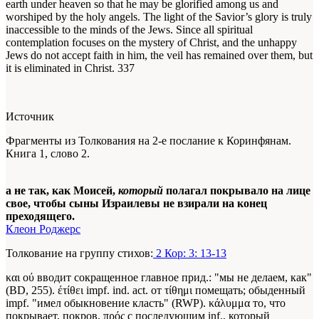
earth under heaven so that he may be glorified among us and
worshiped by the holy angels. The light of the Savior’s glory is truly
inaccessible to the minds of the Jews. Since all spiritual
contemplation focuses on the mystery of Christ, and the unhappy
Jews do not accept faith in him, the veil has remained over them, but
it is eliminated in Christ.
337
Источник
Фрагменты из Толкования на 2-е послание к Коринфянам.
Книга 1, слово 2.
а не так, как Моисей,
который
полагал покрывало на лице
свое, чтобы сыны Израилевы не взирали на конец
преходящего.
Клеон Роджерс
Толкование на группу стихов:
2 Кор: 3: 13-13
και ού вводит сокращенное главное прид.: "мы не делаем, как"
(BD, 255). έτίθει impf. ind. act. от τίθημι помещать; обыденный
impf. "имел обыкновение класть" (RWP). κάλυμμα то, что
покрывает, покров, πρός с последующим inf., который