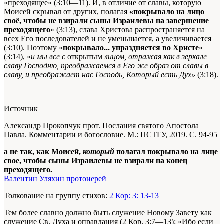
«преходящее» (3:10—11). И, в отличие от славы, которую
Моисей скрывал от других, полагая
«покрывало на лицо
своё, чтобы не взирали сыны Израилевы на завершение
преходящего
» (3:13), слава Христова распространяется на
всех Его последователей и не уменьшается, а увеличивается
(3:10). Поэтому «
покрывало... упраздняется во Христе
»
(3:14), «
и мы все с
открытым
лицом, отражая как в зеркале
славу Господню, преображаемся в Его же образ от славы в
славу, и преображает нас Господь, Который есть Дух»
(3:18).
Источник
Александр Прокопчук прот. Послания святого Апостола
Павла. Комментарии и богословие. М.: ПСТГУ, 2019. С. 94-95
а не так, как Моисей,
который
полагал покрывало на лице
свое, чтобы сыны Израилевы не взирали на конец
преходящего.
Валентин Уляхин протоиерей
Толкование на группу стихов:
2 Кор: 3: 13-13
Тем более славно должно быть служение Новому Завету как
служение Св. Духа и оправдания (2 Кор. 3:7—13): «Ибо если