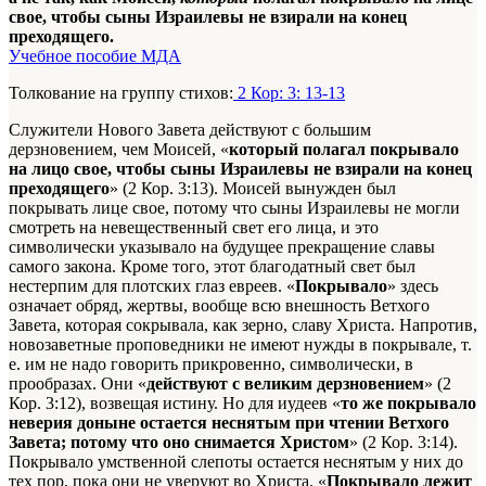
свое, чтобы сыны Израилевы не взирали на конец
преходящего.
Учебное пособие МДА
Толкование на группу стихов:
2 Кор: 3: 13-13
Служители Нового Завета действуют с большим
дерзновением, чем Моисей, «
который полагал покрывало
на лицо свое, чтобы сыны Израилевы не взирали на конец
преходящего
» (2 Кор. 3:13). Моисей вынужден был
покрывать лице свое, потому что сыны Израилевы не могли
смотреть на невещественный свет его лица, и это
символически указывало на будущее прекращение славы
самого закона. Кроме того, этот благодатный свет был
нестерпим для плотских глаз евреев. «
Покрывало
» здесь
означает обряд, жертвы, вообще всю внешность Ветхого
Завета, которая сокрывала, как зерно, славу Христа. Напротив,
новозаветные проповедники не имеют нужды в покрывале, т.
е. им не надо говорить прикровенно, символически, в
прообразах. Они «
действуют с великим дерзновением
» (2
Кор. 3:12), возвещая истину. Но для иудеев «
то же покрывало
неверия доныне остается неснятым при чтении Ветхого
Завета; потому что оно снимается Христом
» (2 Кор. 3:14).
Покрывало умственной слепоты остается неснятым у них до
тех пор, пока они не уверуют во Христа. «
Покрывало лежит