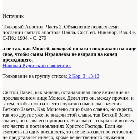
Источник
Толковый Апостол. Часть 2. Объяснение первых семи
посланий святаго апостола Павла. Сост. еп. Никанор. Изд.3-е.
С-Пб.: 1904. - С. 279
а не так, как Моисей,
который
полагал покрывало на лице
свое, чтобы сыны Израилевы не взирали на конец
преходящего.
Николай Рудинский священник
Толкование на группу стихов:
2 Кор: 3: 13-13
Святой Павел, как видели, останавливал свое внимание на
прославленном лице Моисея. Делал это он, между прочим, и
затем, чтобы показать, что служило символом значения
Ветхого Завета. Как Моисеево лицо было славно, но скрыто,
так что другие уже не видели этой славы, так Ветхий Завет
славен, но слава его прикрыта. Эта слава – сокрытый во всех
его частях и постановлениях Христос Господь. Если же
смотреть на одну внешность, то все ветхозаветное устроение
не представляет ничего, кроме вещественного служения