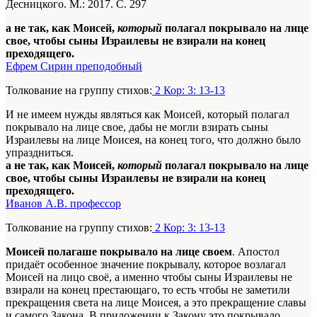
Десницкого. М.: 2017. С. 297
а не так, как Моисей,
который
полагал покрывало на лице
свое, чтобы сыны Израилевы не взирали на конец
преходящего.
Ефрем Сирин преподобный
Толкование на группу стихов:
2 Кор: 3: 13-13
И не имеем нужды являться как Моисей, который полагал
покрывало на лице свое, дабы не могли взирать сыны
Израилевы на лице Моисея, на конец того, что должно было
упраздниться.
а не так, как Моисей,
который
полагал покрывало на лице
свое, чтобы сыны Израилевы не взирали на конец
преходящего.
Иванов А.В. профессор
Толкование на группу стихов:
2 Кор: 3: 13-13
Моисей полагаше покрывало на лице своем
. Апостол
придаёт особенное значение покрывалу, которое возлагал
Моисей на лицо своё, а именно чтобы сыны Израилевы не
взирали на конец престающаго, то есть чтобы не заметили
прекращения света на лице Моисея, а это прекращение славы
и самого Закона. В приложении к Закону это покрывало