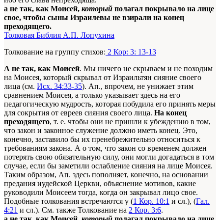
а не так, как Моисей,
который
полагал покрывало на лице
свое, чтобы сыны Израилевы не взирали на конец
преходящего.
Толковая Библия А.П. Лопухина
Толкование на группу стихов:
2 Кор: 3: 13-13
А не так, как Моисей
. Мы ничего не скрываем и не походим
на Моисея, который скрывал от Израильтян сияние своего
лица (см.
Исх. 34:33-35
). Ап., впрочем, не унижает этим
сравнением Моисея, а только указывает здесь на его
педагогическую мудрость, которая побудила его принять меры
для сокрытия от евреев сияния своего лица.
На конец
преходящего
, т. е. чтобы они не пришли к убеждению в том,
что закон и законное служение должно иметь конец. Это,
конечно, заставило бы их пренебрежительно относиться к
требованиям закона. А о том, что закон со временем должен
потерять свою обязательную силу, они могли догадаться в том
случае, если бы заметили ослабление сияния на лице Моисея.
Таким образом, Ап. здесь пополняет, конечно, на основании
предания иудейской Церкви, объяснение мотивов, какие
руководили Моисеем тогда, когда он закрывал лицо свое.
Подобные толкования встречаются у (
1 Кор. 10:1
и сл.), (
Гал.
4:21
и сл.). См. также Толкование на
2 Кор. 3:6
.
а не так, как Моисей,
который
полагал покрывало на лице