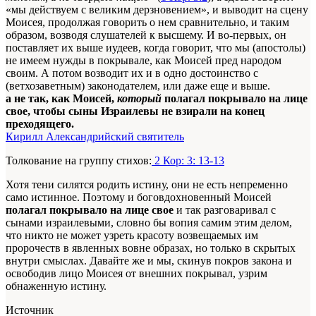
«мы действуем с великим дерзновением», и выводит на сцену
Моисея, продолжая говорить о нем сравнительно, и таким
образом, возводя слушателей к высшему. И во-первых, он
поставляет их выше иудеев, когда говорит, что мы (апостолы)
не имеем нужды в покрывале, как Моисей пред народом
своим. А потом возводит их и в одно достоинство с
(ветхозаветным) законодателем, или даже еще и выше.
а не так, как Моисей,
который
полагал покрывало на лице
свое, чтобы сыны Израилевы не взирали на конец
преходящего.
Кирилл Александрийский святитель
Толкование на группу стихов:
2 Кор: 3: 13-13
Хотя тени силятся родить истину, они не есть непременно
само истинное. Поэтому и боговдохновенный Моисей
полагал покрывало на лице свое
и так разговаривал с
сынами израилевыми, словно бы вопия самим этим делом,
что никто не может узреть красоту возвещаемых им
пророчеств в явленных вовне образах, но только в скрытых
внутри смыслах. Давайте же и мы, скинув покров закона и
освободив лицо Моисея от внешних покрывал, узрим
обнаженную истину.
Источник