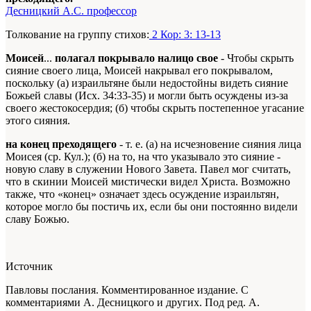
Десницкий А.С. профессор
Толкование на группу стихов:
2 Кор: 3: 13-13
Моисей
...
полагал покрывало налицо свое
- Чтобы скрыть
сияние своего лица, Моисей накрывал его покрывалом,
поскольку (а) израильтяне были недостойны видеть сияние
Божьей славы (Исх. 34:33-35) и могли быть осуждены из-за
своего жестокосердия; (б) чтобы скрыть постепенное угасание
этого сияния.
на конец преходящего
- т. е. (а) на исчезновение сияния лица
Моисея (ср. Кул.); (б) на то, на что указывало это сияние -
новую славу в служении Нового Завета. Павел мог считать,
что в скинии Моисей мистически видел Христа. Возможно
также, что «конец» означает здесь осуждение израильтян,
которое могло бы постичь их, если бы они постоянно видели
славу Божью.
Источник
Павловы послания. Комментированное издание. С
комментариями А. Десницкого и других. Под ред. А.