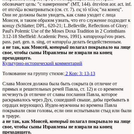
обозначает цель: "с намерением" (МТ, 144). άτενίσαι aor. act. inf.
от ατενίζω всматриваться (см. ст. 7). εις τό τέλος "на конец".
Они не должны были увидеть, как слава уходит с лица
Моисея, и таким образом узнать, что его служение подходит к
концу (Schlatter; DPL, 620-21; L.Belleville, Reflections of Glory:
Paul's Polemic Use of the Moses Doxa Tradition in 2 Corinthians
3:12-18
Sheffield: Academic Press, 1991
). καταργουμένου praes.
pass. part. gen. n. sing, от καταργέω делать бездейственным.
а не так, как Моисей,
который
полагал покрывало на лице
свое, чтобы сыны Израилевы не взирали на конец
преходящего.
Культурно-исторический комментарий
Толкование на группу стихов:
2 Кор: 3: 13-13
Слава Моисея должна была быть сокрыта (в отличие от
прямых и решительных речей Павла, ст. 12) и со временем
исчезнуть (в отличие от славы послания Павла, которое
раскрывалось через Дух, сошедший свыше, дабы пребывать в
сердцах верующих). Иудеи-мужчины во времена Павла
покрывали свои головы, если они испытывали стыд или были
в трауре.
а не так, как Моисей,
который
полагал покрывало на лице
свое, чтобы сыны Израилевы не взирали на конец
преходящего.