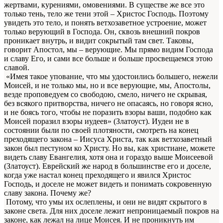
жертвами, курениями, омовениями. В существе же все это
только тень, тело же тени этой – Христос Господь. Поэтому
увидеть это тело, и понять ветхозаветное устроение, может
только верующий в Господа. Он, сквозь внешний покров
проникает внутрь, и видит сокрытый там свет. Таковы,
говорит Апостол, мы – верующие. Мы прямо видим Господа
и славу Его, и сами все больше и больше просвещаемся этою
славой.
«Имея такое упование, что мы удостоились большего, нежели
Моисей, и не только мы, но и все верующие, мы, Апостолы,
везде проповедуем со свободою, смело, ничего не скрывая,
без всякого притворства, ничего не опасаясь, но говоря ясно,
и не боясь того, чтобы не поразить взоры ваши, подобно как
Моисей поразил взоры иудеев» (Златоуст). Иудеи не в
состоянии были по своей плотяности, смотреть на конец
преходящего закона – Иисуса Христа, так как ветхозаветный
закон был пестуном ко Христу. Но вы, как христиане, можете
видеть славу Евангелия, хотя она и гораздо выше Моисеевой
(Златоуст). Еврейский же народ в большинстве его и доселе,
когда уже настал конец преходящего и явился Христос
Господь, и доселе не может видеть и понимать сокровенную
славу закона. Почему же?
Потому, что умы их ослеплены, и они не видят скрытого в
законе света. Для них доселе лежит непроницаемый покров на
законе, как лежал на лице Моисея. И не проникнуть им