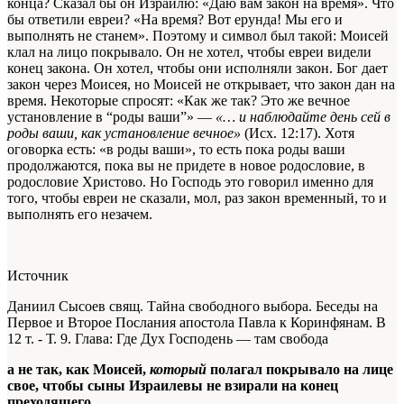
конца? Сказал бы он Израилю: «Даю вам закон на время». Что
бы ответили евреи? «На время? Вот ерунда! Мы его и
выполнять не станем». Поэтому и символ был такой: Моисей
клал на лицо покрывало. Он не хотел, чтобы евреи видели
конец закона. Он хотел, чтобы они исполняли закон. Бог дает
закон через Моисея, но Моисей не открывает, что закон дан на
время. Некоторые спросят: «Как же так? Это же вечное
установление в “роды ваши”» —
«… и наблюдайте день сей в
роды ваши, как установление вечное»
(Исх. 12:17). Хотя
оговорка есть: «в роды ваши», то есть пока роды ваши
продолжаются, пока вы не придете в новое родословие, в
родословие Христово. Но Господь это говорил именно для
того, чтобы евреи не сказали, мол, раз закон временный, то и
выполнять его незачем.
Источник
Даниил Сысоев свящ. Тайна свободного выбора. Беседы на
Первое и Второе Послания апостола Павла к Коринфянам. В
12 т. - Т. 9. Глава: Где Дух Господень — там свобода
а не так, как Моисей,
который
полагал покрывало на лице
свое, чтобы сыны Израилевы не взирали на конец
преходящего.