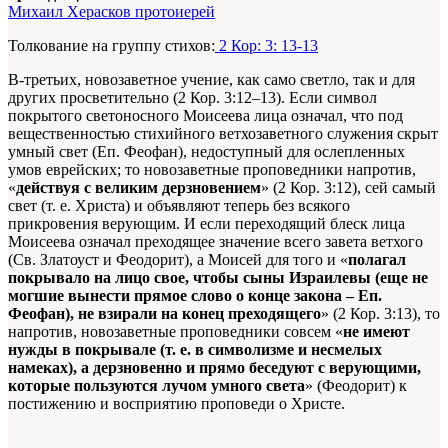
Михаил Херасков протоиерей
Толкование на группу стихов:
2 Кор: 3: 13-13
В-третьих, новозаветное учение, как само светло, так и для
других просветительно (2 Кор. 3:12–13). Если символ
покрытого светоносного Моисеева лица означал, что под
вещественностью стихийного ветхозаветного служения скрыт
умный свет (Еп. Феофан), недоступный для ослепленных
умов еврейских; то новозаветные проповедники напротив,
«
действуя с великим дерзновением
» (2 Кор. 3:12), сей самый
свет (т. е. Христа) и объявляют теперь без всякого
прикровения верующим. И если переходящий блеск лица
Моисеева означал преходящее значение всего завета ветхого
(Св. Златоуст и Феодорит), а Моисей для того и «
полагал
покрывало на лицо свое, чтобы сыны Израилевы (еще не
могшие вынести прямое слово о конце закона – Еп.
Феофан), не взирали на конец преходящего
» (2 Кор. 3:13), то
напротив, новозаветные проповедники совсем «
не имеют
нужды в покрывале (т. е. в символизме и несмелых
намеках), а дерзновенно и прямо беседуют с верующими,
которые пользуются лучом умного света
» (Феодорит) к
постижению и восприятию проповеди о Христе.