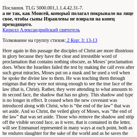
Послания. TLG 5000.001,1.1.4.42.31-7.
а не так, как Моисей,
который
полагал покрывало на лице
свое, чтобы сыны Израилевы не взирали на конец
преходящего.
Кирилл Александрийский святитель
Толкование на группу стихов:
2 Кор: 3: 13-13
Here again in this passage the disciples of Christ are more illustrious
in glory because they have the clear and irresistible word of
proclamation that contains nothing obscure, as Moses’ proclamation
does. When the Israelites failed the test by making the calf even after
such great miracles, Moses put on a mask and he used a veil when
he spoke the divine law to them. He was teaching them through
enigmas that they were not strong enough to see the true face of the
law (that is, Christ). Rather, they were attending to what amounts to
its second face, the shadow that has no glory. This shadow and type
is no longer in effect. It ceased when the new covenant was
introduced along with Christ, who is “the end of the law” that was
set aside. And so Christ, the veiled glory of Moses, was “the end of
the law” that was set aside. Those who remove the shadow and strip
off the visible second face, as it were, that is contained in the letter,
will see Emmanuel represented in many ways at each point, both as
he endures slaughter for the sake of the world and as he saves the