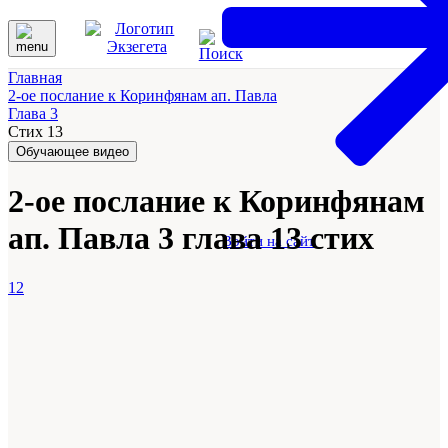
Главная
2-ое послание к Коринфянам ап. Павла
Глава 3
Стих 13
Обучающее видео
2-ое послание к Коринфянам
ап. Павла 3 глава 13 стих
Войти на сайт
12