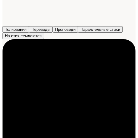
Толкования
Переводы
Проповеди
Параллельные стихи
На стих ссылаются