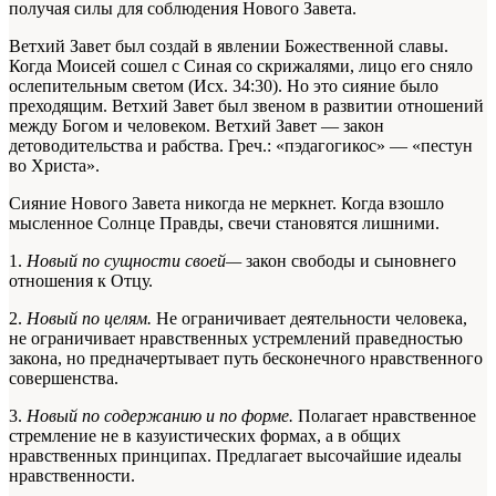
получая силы для соблюдения Нового Завета.
Ветхий Завет был создай в явлении Божественной славы.
Когда Моисей сошел с Синая со скрижалями, лицо его сняло
ослепительным светом (Исх. 34:30). Но это сияние было
преходящим. Ветхий Завет был звеном в развитии отношений
между Богом и человеком. Ветхий Завет — закон
детоводительства и рабства. Греч.: «пэдагогикос» — «пестун
во Христа».
Сияние Нового Завета никогда не меркнет. Когда взошло
мысленное Солнце Правды, свечи становятся лишними.
1.
Новый по сущности своей—
закон свободы и сыновнего
отношения к Отцу.
2.
Новый по целям.
Не ограничивает деятельности человека,
не ограничивает нравственных устремлений праведностью
закона, но предначертывает путь бесконечного нравственного
совершенства.
3.
Новый по содержанию и по форме.
Полагает нравственное
стремление не в казуистических формах, а в общих
нравственных принципах. Предлагает высочайшие идеалы
нравственности.