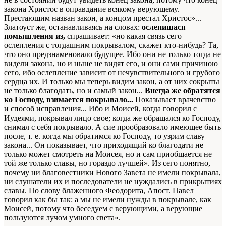
закона Христос в оправдание всякому верующему.
Престающим назван закон, а концом престал Христос»...
Златоуст же, останавливаясь на словах:
ослепишася
помышления из,
спрашивает: «но какая связь сего
ослепления с тогдашним покрывалом, скажет кто-нибудь? Та,
что оно предзнаменовало будущее. Ибо они не только тогда не
видели закона, но и ныне не видят его, и они сами причиною
сего, ибо ослепление зависит от нечувствительного и грубого
сердца их. И только мы теперь видим закон, а от них сокрыты
не только благодать, но и самый закон...
Внегда же обратятся
ко Господу, взимается покрывало...
Показывает врачевство
и способ исправления... Ибо и Моисей, когда говорил с
Иудеями, покрывал лицо свое; когда же обращался ко Господу,
снимал с себя покрывало. А сие прообразовало имеющее быть
после, т. е. когда мы обратимся ко Господу, то узрим славу
закона... Он показывает, что приходящий ко благодати не
только может смотреть на Моисея, но и сам приобщается не
той же только славы, но гораздо лучшей». Из сего понятно,
почему ни благовестники Нового Завета не имели покрывала,
ни слушатели их и последователи не нуждались в прикрытиях
славы. По слову блаженного Феодорита, Апост. Павел
говорил как бы так: а мы не имели нужды в покрывале, как
Моисей, потому что беседуем с верующими, а верующие
пользуются лучом умного света».