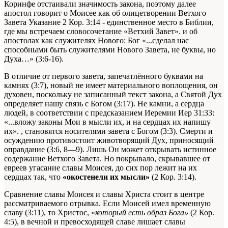
Коринфе отстаивали значимость закона, поэтому далее
апостол говорит о Моисее как об олицетворении Ветхого
Завета
Указание 2 Кор. 3:14 - единственное место в Библии,
где мы встречаем словосочетание «Ветхий Завет».
и об
апостолах как служителях Нового: Бог «...сделал нас
способными быть служителями Нового Завета, не буквы, но
Духа…» (3:6-16).
В отличие от первого завета, запечатлённого буквами на
камнях (3:7), новый не имеет материального воплощения, он
духовен, поскольку не записанный текст закона, а Святой Дух
определяет нашу связь с Богом (3:17). Не камни, а сердца
людей, в соответствии с предсказанием Иеремии
Иер 31:33:
«...вложу законы Мои в мысли их, и на сердцах их напишу
их».
, становятся носителями завета с Богом (3:3). Смерти и
осуждению противостоит животворящий Дух, приносящий
оправдание (3:6,
8—9).
Лишь Он может открывать истинное
содержание Ветхого Завета. Но покрывало, скрывавшее от
евреев угасание славы Моисея, до сих пор лежит на их
сердцах так, что
«окостенели их мысли»
(2 Кор. 3:14).
Сравнение славы Моисея и славы Христа стоит в центре
рассматриваемого отрывка. Если Моисей имел временную
славу (3:11), то Христос, «
который есть образ Бога»
(2 Кор.
4:5), в вечной и превосходящей славе лишает славы