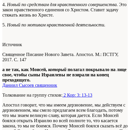
4.
Новый по средствам для нравственного совершенства.
Это
закон нравственного единения со Христом. Ставит задачу
стяжать жизнь во Христе.
5.
Новый по мотивам нравственной деятельности.
Источник
Священное Писание Нового Завета. Апостол. М.: ПСТГУ,
2017. С. 147
а не так, как Моисей,
который
полагал покрывало на лице
свое, чтобы сыны Израилевы не взирали на конец
преходящего.
Даниил Сысоев священник
Толкование на группу стихов:
2 Кор: 3: 13-13
Апостол говорит, что мы имеем дерзновение, мы действуем с
дерзновением, мы смело предлагаем всем благодать, потому
что мы знаем великую славу, которая дается. Если Моисей
боялся открыть Израилю во всей полноте то, что касается
закона, то мы не боимся. Почему Моисей боялся сказать всё до