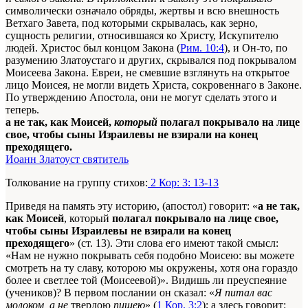
символически означало обряды, жертвы и всю внешность
Ветхаго Завета, под которыми скрывалась, как зерно,
сущность религии, относившаяся ко Христу, Искупителю
людей. Христос был концом Закона (
Рим. 10:4
), и Он-то, по
разумению Златоустаго и других, скрывался под покрывалом
Моисеева Закона. Евреи, не смевшие взглянуть на открытое
лицо Моисея, не могли видеть Христа, сокровеннаго в Законе.
По утверждению Апостола, они не могут сделать этого и
теперь.
а не так, как Моисей,
который
полагал покрывало на лице
свое, чтобы сыны Израилевы не взирали на конец
преходящего.
Иоанн Златоуст святитель
Толкование на группу стихов:
2 Кор: 3: 13-13
Приведя на память эту историю, (апостол) говорит: «
а не так,
как Моисей
,
который
полагал покрывало на лице свое,
чтобы сыны Израилевы не взирали на конец
преходящего
» (ст. 13). Эти слова его имеют такой смысл:
«Нам не нужно покрывать себя подобно Моисею: вы можете
смотреть на ту славу, которою мы окружены, хотя она гораздо
более и светлее той (Моисеевой)». Видишь ли преуспеяние
(учеников)? В первом послании он сказал: «
Я питал вас
молоком, а не
твердою
пищею
» (
1 Кор. 3:2
); а здесь говорит: