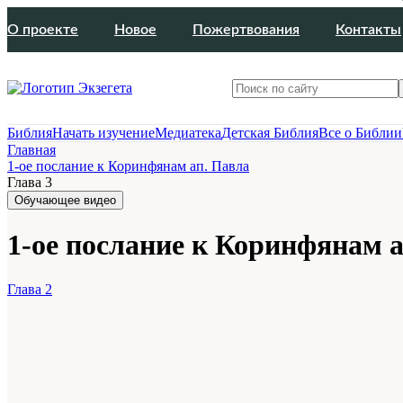
О проекте
Новое
Пожертвования
Контакты
Библия
Начать изучение
Медиатека
Детская Библия
Все о Библии
Главная
1-ое послание к Коринфянам ап. Павла
Глава 3
Обучающее видео
1-ое послание к Коринфянам а
Глава 2