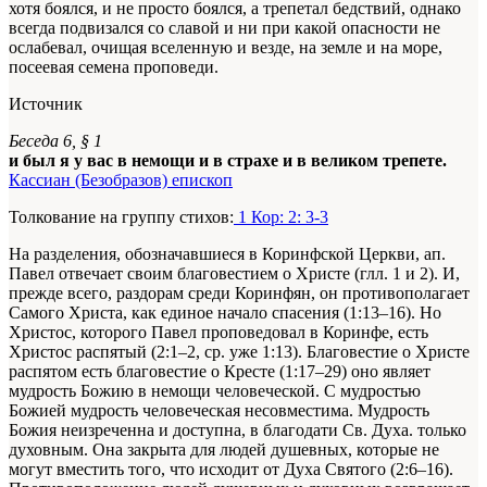
хотя боялся, и не просто боялся, а трепетал бедствий, однако
всегда подвизался со славой и ни при какой опасности не
ослабевал, очищая вселенную и везде, на земле и на море,
посеевая семена проповеди.
Источник
Беседа 6, § 1
и был я у вас в немощи и в страхе и в великом трепете.
Кассиан (Безобразов) епископ
Толкование на группу стихов:
1 Кор: 2: 3-3
На разделения, обозначавшиеся в Коринфской Церкви, ап.
Павел отвечает своим благовестием о Христе (глл. 1 и 2). И,
прежде всего, раздорам среди Коринфян, он противополагает
Самого Христа, как единое начало спасения (1:13–16). Но
Христос, которого Павел проповедовал в Коринфе, есть
Христос распятый (2:1–2, ср. уже 1:13). Благовестие о Христе
распятом есть благовестие о Кресте (1:17–29) оно являет
мудрость Божию в немощи человеческой. С мудростью
Божией мудрость человеческая несовместима. Мудрость
Божия неизреченна и доступна, в благодати Св. Духа. только
духовным. Она закрыта для людей душевных, которые не
могут вместить того, что исходит от Духа Святого (2:6–16).