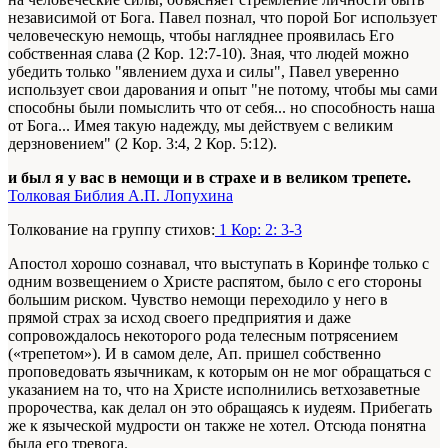
независимой от Бога. Павел познал, что порой Бог использует
человеческую немощь, чтобы нагляднее проявилась Его
собственная слава (2 Кор. 12:7-10). Зная, что людей можно
убедить только "явлением духа и силы", Павел уверенно
использует свои дарования и опыт "не потому, чтобы мы сами
способны были помыслить что от себя... но способность наша
от Бога... Имея такую надежду, мы действуем с великим
дерзновением" (2 Кор. 3:4, 2 Кор. 5:12).
и был я у вас в немощи и в страхе и в великом трепете.
Толковая Библия А.П. Лопухина
Толкование на группу стихов:
1 Кор: 2: 3-3
Апостол хорошо сознавал, что выступать в Коринфе только с
одним возвещением о Христе распятом, было с его стороны
большим риском. Чувство немощи переходило у него в
прямой страх за исход своего предприятия и даже
сопровождалось некоторого рода телесным потрясением
(«трепетом»). И в самом деле, Ап. пришел собственно
проповедовать язычникам, к которым он не мог обращаться с
указанием на то, что на Христе исполнились ветхозаветные
пророчества, как делал он это обращаясь к иудеям. Прибегать
же к языческой мудрости он также не хотел. Отсюда понятна
была его тревога.