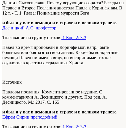
Даниил Сысоев свящ. Почему верующие ссорятся? Беседы на
Первое и Второе Послания апостола Павла к Коринфянам. В
12 т. - Т. 1. Глава: Понимание мудрости Бога
и был я у вас в немощи и в страхе и в великом трепете.
Десницкий А.С. профессор
Толкование на группу стихов:
1 Кор: 2: 3-3
Павел во время проповеди в Коринфе мог, напр., быть
больным или бояться за свою жизнь. Какие бы конкретные
немощи Павел ни имел в виду, он воспринимает их как
соучастие в крестных страданиях Христа.
Источник
Павловы послания. Комментированное издание. С
комментариями А. Десницкого и других. Под ред. А.
Десницкого. М.: 2017. С. 165
и был я у вас в немощи и в страхе и в великом трепете.
Ефрем Сирин преподобный
Толкование на группу стихов:
1 Кор: 2: 3-3