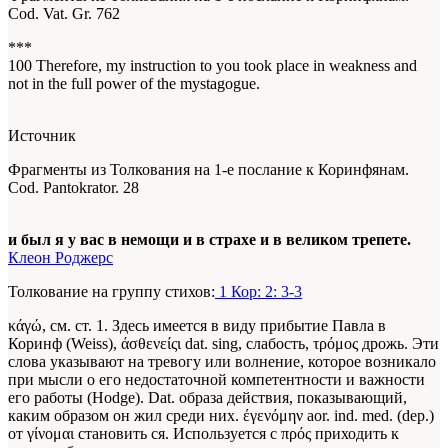
Cod. Vat. Gr. 762
***
100
Therefore, my instruction to you took place in weakness and
not in the full power of the mystagogue.
Источник
Фрагменты из Толкования на 1-е послание к Коринфянам.
Cod. Pantokrator. 28
и был я у вас в немощи и в страхе и в великом трепете.
Клеон Роджерс
Толкование на группу стихов:
1 Кор: 2: 3-3
κάγώ, см. ст. 1. Здесь имеется в виду прибытие Павла в
Коринф (Weiss), άσθενείςι dat. sing, слабость, τρόμος дрожь. Эти
слова указывают на тревогу или волнение, которое возникало
при мысли о его недостаточной компетентности и важности
его работы (Hodge). Dat. образа действия, показывающий,
каким образом он жил среди них. έγενόμην aor. ind. med. (dep.)
от γίνομαι становить ся. Используется с πρός приходить к