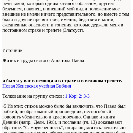
речи такой, который одним казался соблазном, другим
безумием, наконец, и внешний мой вид и положение мое
внешнее не имели ничего представительного, но вместе с тем
были и другие препятствия, именно, бедствия и козни,
ежедневные опасности и гонения, которые держали меня в
постоянном страхе и трепете (Златоуст).
Источник
Жизнь и труды святого Апостола Павла
и был я у вас в немощи и в страхе и в великом трепете.
Новая Женевская учебная Библия
Толкование на группу стихов:
1 Кор: 2: 3-3
-5 Из этих стихов можно было бы заключить, что Павел был
робкий, необразованный проповедник, неспособный
говорить убедительно и красноречиво. Однако и книга
Деяний (напр., Деян. 19:8), и послания (гл. 13) доказывают
обратное. "Самоуверенность", опирающаяся исключительно
на человеческие силы, объясняет стремление личности быть