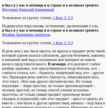
и был я у вас в немощи и в страхе и в великом трепете.
Феодорит Кирский блаженный
Толкование на группу стихов:
1 Кор: 2: 3-3
Подвергался поруганиям, истязаниям, заключениям в узы.
и был я у вас в немощи и в страхе и в великом трепете.
Феофан Затворник святитель
Толкование на группу стихов:
1 Кор: 2: 3-3
И речь моя у вас была проста, не красна и предмет речи такой,
который одним казался соблазном, другим безумием, наконец
и внешний мой вид и положение мое внешнее не имели
ничего представительного.
В немощи
, кто разумеет слабое
вообще здоровье, или прилучившуюся тогда болезнь, кто –
слабость голоса, кто – бедность, нищенской вид, кто – другое
что. Приводим речь святого Златоуста, объясняющую весь
этот текст. «Вот еще другое обстоятельство. Не только
верующие – люди простые, не только проповедующий –
человек простой, не только способ учения исполнен
простоты, не только самый предмет проповеди может
смущать (слушателей), ибо этот предмет – крест и смерть; но
вместе с тем были и другие препятствия, именно – бедствия и
козни, ежедневные опасности и гонения. Немощию он часто