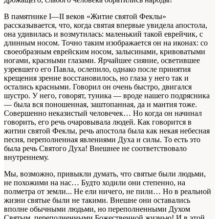
В памятнике I—II веков «Житие святой Феклы»
рассказывается, что, когда святая впервые увидела апостола,
она удивилась и возмутилась: маленький такой еврейчик, с
длинным носом. Точно таким изображается он на иконах: со
своеобразным еврейским носом, залысинами, кривоватыми
ногами, красными глазами. Ярчайшее сияние, осветившее
узревшего его Павла, ослепило, однако после принятия
крещения зрение восстановилось, но глаза у него так и
остались красными. Говорил он очень быстро, двигался
шустро. У него, говорят, туника — вроде нашего подрясника
— была вся поношенная, заштопанная, да и мантия тоже.
Совершенно неказистый человечек… Но когда он начинал
говорить, его речь очаровывала людей. Как говорится в
житии святой Феклы, речь апостола была как некая небесная
песня, переполненная явлениями Духа и силы. То есть это
была речь Святого Духа! Внешнее не соответствовало
внутреннему.
Мы, возможно, привыкли думать, что святые были людьми,
не похожими на нас… Будто ходили они степенно, на
полметра от земли... Не ели ничего, не пили… Но в реальной
жизни святые были не такими. Внешне они оставались
вполне обычными людьми, но переполненными Духом
Святым, переполненными Божественной жизнью! И в этой