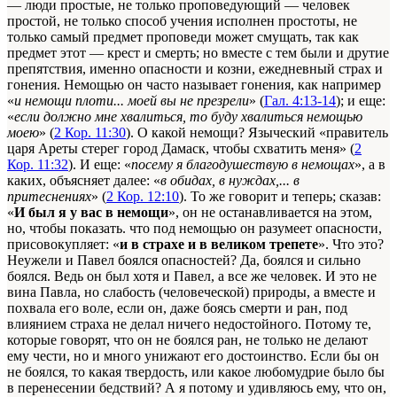
— люди простые, не только проповедующий — человек
простой, не только способ учения исполнен простоты, не
только самый предмет проповеди может смущать, так как
предмет этот — крест и смерть; но вместе с тем были и друтие
препятствия, именно опасности и козни, ежедневный страх и
гонения. Немощью он часто называет гонения, как например
«
и немощи плоти... моей вы не презрели
» (
Гал. 4:13-14
); и еще:
«
если должно мне хвалиться, то буду хвалиться немощью
моею
» (
2 Кор. 11:30
). О какой немощи? Языческий «правитель
царя Ареты стерег город Дамаск, чтобы схватить меня» (
2
Кор. 11:32
). И еще: «
посему я благодушествую в немощах
», а в
каких, объясняет далее: «
в обидах, в нуждах,... в
притеснениях
» (
2 Кор. 12:10
). То же говорит и теперь; сказав:
«
И был я у вас в немощи
», он не останавливается на этом,
но, чтобы показать. что под немощью он разумеет опасности,
присовокупляет: «
и в страхе и в великом трепете
». Что это?
Неужели и Павел боялся опасностей? Да, боялся и сильно
боялся. Ведь он был хотя и Павел, а все же человек. И это не
вина Павла, но слабость (человеческой) природы, а вместе и
похвала его воле, если он, даже боясь смерти и ран, под
влиянием страха не делал ничего недостойного. Потому те,
которые говорят, что он не боялся ран, не только не делают
ему чести, но и много унижают его достоинство. Если бы он
не боялся, то какая твердость, или какое любомудрие было бы
в перенесении бедствий? А я потому и удивляюсь ему, что он,