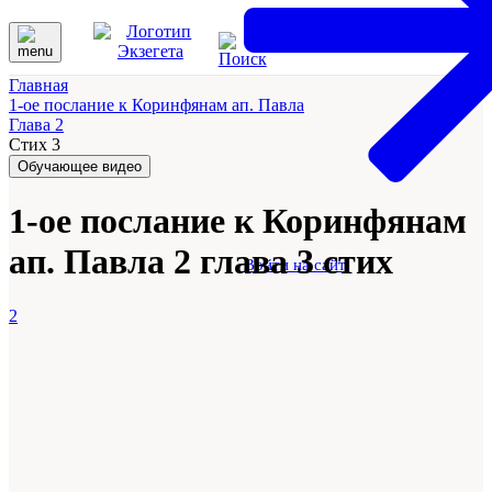
Главная
1-ое послание к Коринфянам ап. Павла
Глава 2
Стих 3
Обучающее видео
1-ое послание к Коринфянам
ап. Павла 2 глава 3 стих
Войти на сайт
2