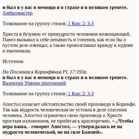
и был я у вас в немощи и в страхе и в великом трепете.
Амброзиастер
Толкование на группу стихов:
1 Кор: 2: 3-3
Христа в безумии от премудрости человеков возвещающий,
Павел вызывал к себе ненависть и гонения, как если бы о
пустом деле извещал, а также провозглашал вражду к иудеям
и язычникам.
Источник
На Послания к Коринфянам PL 17:193а.
и был я у вас в немощи и в страхе и в великом трепете.
Валентин Уляхин протоиерей
Толкование на группу стихов:
1 Кор: 2: 3-3
Апостол излагает обстоятельство своей проповеди в Коринфе.
Так как мудрость человеческая не устояла в деле спасения
человека, Апостол ограничил свою проповедь о Христе
простым изложением, не прибегая к красноречию. «.
..Чтобы
вера ваша, - говорит Апостол, — утверждалась не на
мудрости человеческой, но на силе Божией».