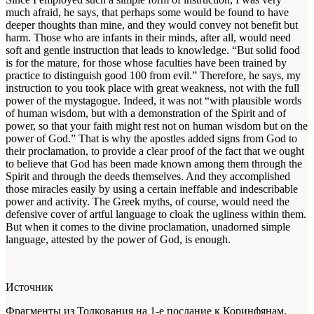
much afraid, he says, that perhaps some would be found to have
deeper thoughts than mine, and they would convey not benefit but
harm. Those who are infants in their minds, after all, would need
soft and gentle instruction that leads to knowledge. “But solid food
is for the mature, for those whose faculties have been trained by
practice to distinguish good
100
from evil.” Therefore, he says, my
instruction to you took place with great weakness, not with the full
power of the mystagogue. Indeed, it was not “with plausible words
of human wisdom, but with a demonstration of the Spirit and of
power, so that your faith might rest not on human wisdom but on the
power of God.” That is why the apostles added signs from God to
their proclamation, to provide a clear proof of the fact that we ought
to believe that God has been made known among them through the
Spirit and through the deeds themselves. And they accomplished
those miracles easily by using a certain ineffable and indescribable
power and activity. The Greek myths, of course, would need the
defensive cover of artful language to cloak the ugliness within them.
But when it comes to the divine proclamation, unadorned simple
language, attested by the power of God, is enough.
Источник
Фрагменты из Толкования на 1-е послание к Коринфянам.