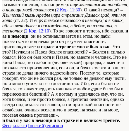
называет гонения, как например:
аще хвалитися ми подобает,
о немощи моей похвалюся
(
2 Кор. 11:30
). О какой немощи? –
Языческий князь Арефы царя стрежаше Дамаск град, яти мя
хотя
(ст. 32). И еще:
темже благоволю в немощех; а в каких,
объясняет далее: в досаждениих, в бедах, во изгнаниих, в
теснотах
(
2 Кор. 12:10
). То же говорит и теперь, ибо сказав,
и
аз в немощи
, он не останавливается на этом, но дабы
показать, что под немощию он разумеет опасности,
присовокупляет:
и страсе и трепете мнозе бых в вас
. Что
это? Неужели и Павел боялся опасностей? – Боялся и сильно
боялся. Ибо он был хотя и Павел, но вместе и человек. Это не
вина Павла, но слабость (человеческой) природы, а вместе и
похвала его произволению, если он, и боясь смерти и ран, от
страха не делал ничего недостойного. Посему те, которые
говорят, что он не боялся ран, не только не делают ему чести,
но и много унижают его достоинство. Ибо, если бы он не
боялся, то какая твердость или какое любомудрие было бы в
перенесении бедствий? А я потому и удивляюсь ему, что он,
хотя боялся, и не просто боялся, а трепетал бедствий, однако
всегда подвизался со славою, и ни при какой опасности не
ослабевал, очищая вселенную и везде, на земле и на море,
посевая семена проповеди».
и был я у вас в немощи и в страхе и в великом трепете.
Феофилакт (Горский) епископ