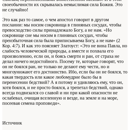
своеобычности их скрывалась немыслимая сила Божия. Это
не случайно!
Это как раз то самое, о чем апостол говорит в другом
послании: мы носим сокровища в глиняных сосудах, чтобы
превосходство силы принадлежало Богу, а не нам. «Но
сокровище сие мы носим в глиняных сосудах, чтобы
преизбыточная сила была приписываема Богу, а не нам» (2
Кор. 4:7). И как это поясняет Златоуст: «Это не вина Павла, но
слабость
человеческой
природы, а вместе и похвала его
произволению, если он, и боясь смерти и ран, от страха не
делал ничего недостойного. Посему те, которые говорят, что
он не боялся ран, не только не делают ему чести, но и
многоунижают его достоинство. Ибо, если бы он не боялся, то
какая твердость или какое любомудрие было бы в
перенесении бедствий? А я потому и удивляюсь ему, что он,
хотя боялся, и не просто боялся, а трепетал бедствий, однако
всегда подвизался со славой и ни при какой опасности не
ослабевал, очищая вселенную и везде, на земле и на море,
посеевая семена проповеди».
Источник