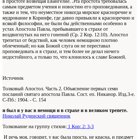
в простоте возвещая Евангелие. Эта простота требовалась
самым предметом учения и новостию его проповедования, а
также и тем, что неуместное никогда мирское красноречие и
мудрование в Коринфе, где давно привыкли к красноречию и
всякой философии, не были бы действенными особенно в
устах Апостола Павла, пребывавшего в страхе от
воздвигнутых на него гонений (Ср. 2 Кор. 12:10). Апостол
трепетал от бедствий, как человек немощною плотию
облеченный; но как Божий слуга он не переставал
проповедовать и в страхе, и тем более не делал ничего
недостойного, а только то, что клонилось к славе Божией.
Источник
Толковый Апостол. Часть 2. Объяснение первых семи
посланий святаго апостола Павла. Сост. еп. Никанор. Изд.3-е.
С-Пб.: 1904. - С. 154
и был я у вас в немощи и в страхе и в великом трепете.
Николай Рудинский священник
Толкование на группу стихов:
1 Кор: 2: 3-3
И речь моя, говорит, у вас была проста, не красна, и предмет