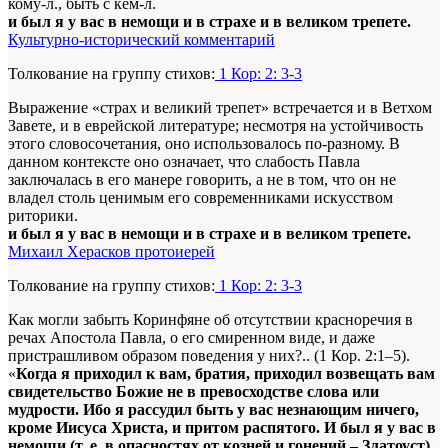
кому-л., быть с кем-л.
и был я у вас в немощи и в страхе и в великом трепете.
Культурно-исторический комментарий
Толкование на группу стихов:
1 Кор: 2: 3-3
Выражение «страх и великий трепет» встречается и в Ветхом
Завете, и в еврейской литературе; несмотря на устойчивость
этого словосочетания, оно использовалось по-разному. В
данном контексте оно означает, что слабость Павла
заключалась в его манере говорить, а не в том, что он не
владел столь ценимым его современниками искусством
риторики.
и был я у вас в немощи и в страхе и в великом трепете.
Михаил Херасков протоиерей
Толкование на группу стихов:
1 Кор: 2: 3-3
Как могли забыть Коринфяне об отсутствии красноречия в
речах Апостола Павла, о его смиренном виде, и даже
пристрашливом образом поведения у них?.. (1 Кор. 2:1–5).
«
Когда я приходил к вам, братия, приходил возвещать вам
свидетельство Божие не в превосходстве слова или
мудрости. Ибо я рассудил быть у вас незнающим ничего,
кроме Иисуса Христа, и притом распятого. И был я у вас в
немощи (т. е. в опасностях от козней и гонений – Златоуст)