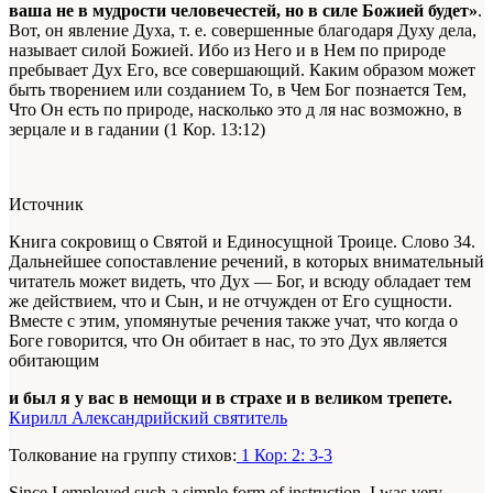
ваша не в мудрости человечестей, но в силе Божией будет»
.
Вот, он явление Духа, т. е. совершенные благодаря Духу дела,
называет силой Божией. Ибо из Него и в Нем по природе
пребывает
Дух Его, все совершающий. Каким образом может
быть творением или созданием То, в Чем Бог познается Тем,
Что Он есть по природе, насколько это д ля нас возможно, в
зерцале и в гадании (1 Кор. 13:12)
Источник
Книга сокровищ о Святой и Единосущной Троице. Слово 34.
Дальнейшее сопоставление речений, в которых внимательный
читатель
может видеть, что Дух — Бог, и всюду обладает тем
же действием, что и Сын, и не отчужден от Его сущности.
Вместе с этим,
упомянутые речения
также учат, что когда о
Боге говорится, что Он обитает в нас, то это Дух является
обитающим
и был я у вас в немощи и в страхе и в великом трепете.
Кирилл Александрийский святитель
Толкование на группу стихов:
1 Кор: 2: 3-3
Since I employed such a simple form of instruction, I was very