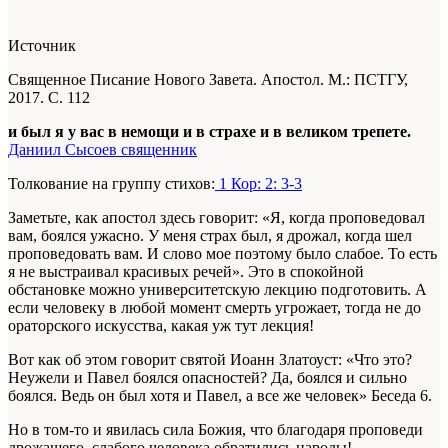
Источник
Священное Писание Нового Завета. Апостол. М.: ПСТГУ,
2017. С. 112
и был я у вас в немощи и в страхе и в великом трепете.
Даниил Сысоев священник
Толкование на группу стихов:
1 Кор: 2: 3-3
Заметьте, как апостол здесь говорит: «Я, когда проповедовал
вам, боялся ужасно. У меня страх был, я дрожал, когда шел
проповедовать вам. И слово мое поэтому было слабое. То есть
я не выстраивал красивых речей». Это в спокойной
обстановке можно университетскую лекцию подготовить. А
если человеку в любой момент смерть угрожает, тогда не до
ораторского искусства, какая уж тут лекция!
Вот как об этом говорит святой Иоанн Златоуст: «Что это?
Неужели и Павел боялся опасностей? Да, боялся и сильно
боялся. Ведь он был хотя и Павел, а все же человек»
Беседа 6
.
Но в том-то и явилась сила Божия, что благодаря проповеди
дрожащего, слабого человека обратились народы!