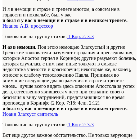
И я в немощи и страхе и трепете многом, а совсем не в
гордости и похвальбе, был у вас.
и был я у вас в немощи и в страхе и в великом трепете.
Иванов А.В. профессор
Толкование на группу стихов:
1 Кор: 2: 3-3
И аз в немощи.
Под этою немощью Златоустый и другие
Греческие толкователи разумеют страдания и преследования,
которые Апостол терпел в Коринфе; другие разумеют болезнь,
которая случилась с ним там; иные толкуют в смысле
недостатка учёности и красноречия; некоторые же, наконец,
относят к слабому телосложению Павла
. Принимая во
внимание следующие два выражения: в страсе и трепете
мнозе... лучше всего видеть здесь опасение Апостола за успех
дела, естественно явившееся у него при сознании своего
безсилия в виду затруднений, представившихся во время
проповеди в Коринфе (2 Кор. 7:15; Флп. 2:12).
и был я у вас в немощи и в страхе и в великом трепете.
Иоанн Златоуст святитель
Толкование на группу стихов:
1 Кор: 2: 3-3
Вот еще другое важное обстоятельство. Не только верующие