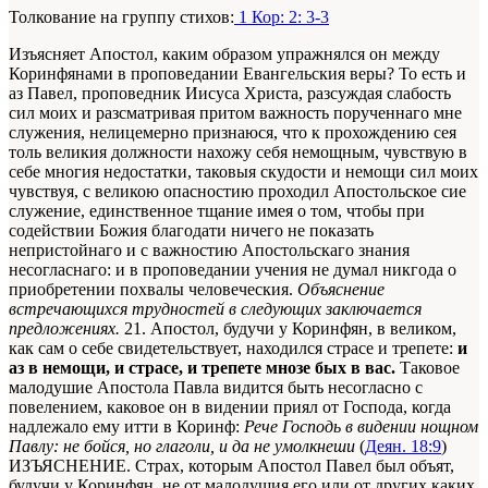
Толкование на группу стихов:
1 Кор: 2: 3-3
Изъясняет Апостол, каким образом упражнялся он между
Коринфянами в проповедании Евангельския веры? То есть и
аз Павел, проповедник Иисуса Христа, разсуждая слабость
сил моих и разсматривая притом важность порученнаго мне
служения, нелицемерно признаюся, что к прохождению сея
толь великия должности нахожу себя немощным, чувствую в
себе многия недостатки, таковыя скудости и немощи сил моих
чувствуя, с великою опасностию проходил Апостольское сие
служение, единственное тщание имея о том, чтобы при
содействии Божия благодати ничего не показать
непристойнаго и с важностию Апостольскаго знания
несогласнаго: и в проповедании учения не думал никгода о
приобретении похвалы человеческия.
Объяснение
встречающихся трудностей в следующих заключается
предложениях.
21. Апостол, будучи у Коринфян, в великом,
как сам о себе свидетельствует, находился страсе и трепете:
и
аз в немощи, и страсе, и трепете мнозе бых в вас.
Таковое
малодушие Апостола Павла видится быть несогласно с
повелением, каковое он в видении приял от Господа, когда
надлежало ему итти в Коринф:
Рече Господь в видении нощном
Павлу: не бойся, но глаголи, и да не умолкнеши
(
Деян. 18:9
)
ИЗЪЯСНЕНИЕ. Страх, которым Апостол Павел был объят,
будучи у Коринфян, не от малодушия его или от других каких