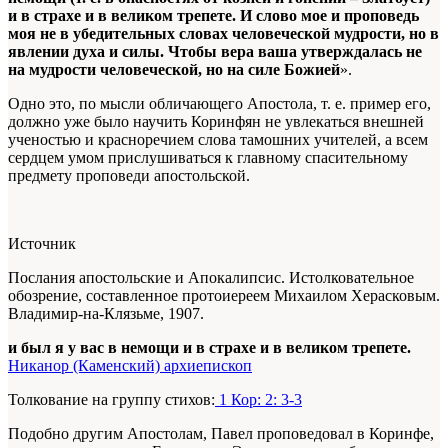
и в страхе и в великом трепете. И слово мое и проповедь
моя не в убедительных словах человеческой мудрости, но в
явлении духа и силы. Чтобы вера ваша утверждалась не
на мудрости человеческой, но на силе Божией
».
Одно это, по мысли обличающего Апостола, т. е. пример его,
должно уже было научить Коринфян не увлекаться внешней
ученостью и красноречием слова тамошних учителей, а всем
сердцем умом прислушиваться к главному спасительному
предмету проповеди апостольской.
Источник
Послания апостольские и Апокалипсис. Истолковательное
обозрение, составленное протоиереем Михаилом Херасковым.
Владимир-на-Клязьме, 1907.
и был я у вас в немощи и в страхе и в великом трепете.
Никанор (Каменский) архиепископ
Толкование на группу стихов:
1 Кор: 2: 3-3
Подобно другим Апостолам, Павел проповедовал в Коринфе,