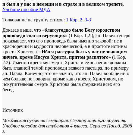
и был я у вас в немощи и в страхе и в великом трепете.
Учебное пособие МДА
Толкование на группу стихов:
1 Кор: 2: 3-3
Доказав выше, что «
благоугодно было Богу юродством
проповеди спасти верующих
» (1 Кор. 1:2I), ап. Павел теперь
показывает, что его проповедь была именно таковой: не в
красноречии и мудрости человеческой, а в простоте истины
креста Христова. «
Ибо я рассудил быть у вас не знающим
ничего, кроме Иисуса Христа, притом распятого
» (1 Кор.
2:2). Именно крестная смерть Христа и ее значение должны
быть главной темой проповеди всякого пастыря, по примеру
ап. Павла. Конечно, это не значит, что ап. Павел вообще ни о
чем больше не говорил, кроме как о кресте Христовом, но
искупительная смерть Христова была стержнем всех его
бесед.
Источник
Московская духовная семинария. Сектор заочного обучения.
Учебное пособие для студентов 4 класса. Сергиев Посад. 2006
г.