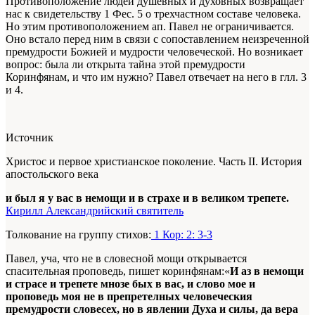
Противоположение людей душевных и духовных возвращает
нас к свидетельству 1 Фес. 5 о трехчастном составе человека.
Но этим противоположением ап. Павел не ограничивается.
Оно встало перед ним в связи с сопоставлением неизреченной
премудрости Божией и мудрости человеческой. Но возникает
вопрос: была ли открыта тайна этой премудрости
Коринфянам, и что им нужно? Павел отвечает на него в глл. 3
и 4.
Источник
Христос и первое христианское поколение. Часть II. История
апостольского века
и был я у вас в немощи и в страхе и в великом трепете.
Кирилл Александрийский святитель
Толкование на группу стихов:
1 Кор: 2: 3-3
Павел, уча, что не в словесной мощи открывается
спасительная проповедь, пишет коринфянам:«
И аз в немощи
и страсе и трепете мнозе бых в вас, и слово мое и
проповедь моя не в препретелных человеческия
премудрости словесех, но в явлении Духа и силы, да вера