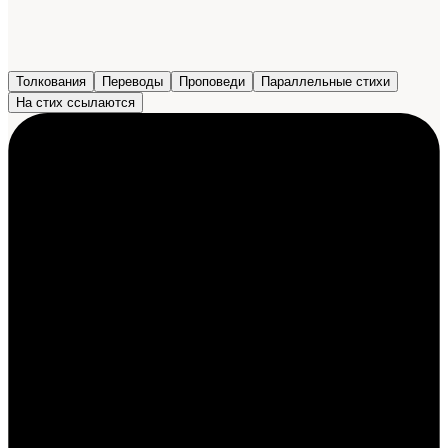
Толкования
Переводы
Проповеди
Параллельные стихи
На стих ссылаются