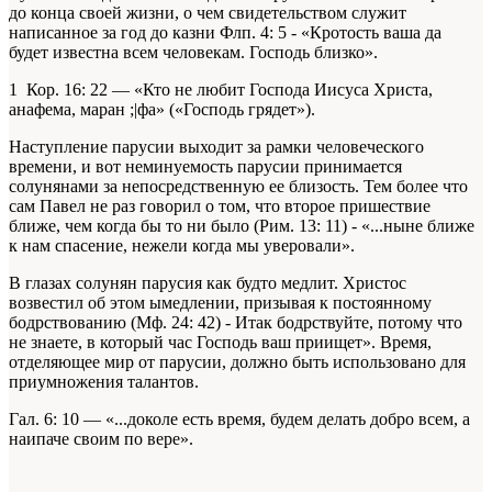
до конца своей жизни, о чем свидетельством служит
написанное за год до казни Флп. 4: 5 - «Кротость ваша да
будет известна всем человекам. Господь близко».
1 Кор. 16: 22 — «Кто не любит Господа Иисуса Христа,
анафема, маран ;|фа» («Господь грядет»).
Наступление парусии выходит за рамки человеческого
времени, и вот неминуемость парусии принимается
солунянами за непосредственную ее близость. Тем более что
сам Павел не раз говорил о том, что второе пришествие
ближе, чем когда бы то ни было (Рим. 13: 11) - «...ныне ближе
к нам спасение, нежели когда мы уверовали».
В глазах солунян парусия как будто медлит. Христос
возвестил об этом ымедлении, призывая к постоянному
бодрствованию (Мф. 24: 42) - Итак бодрствуйте, потому что
не знаете, в который час Господь ваш приищет». Время,
отделяющее мир от парусии, должно быть использовано для
приумножения талантов.
Гал. 6: 10 — «...доколе есть время, будем делать добро всем, а
наипаче своим по вере».