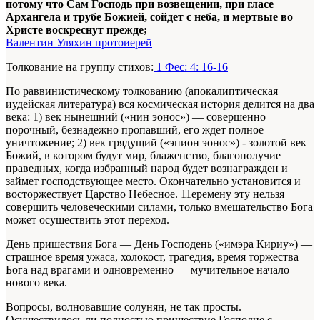
потому что Сам Господь при возвещении, при гласе
Архангела и трубе Божией, сойдет с неба, и мертвые во
Христе воскреснут прежде;
Валентин Уляхин протоиерей
Толкование на группу стихов:
1 Фес: 4: 16-16
По раввинистическому толкованию (апокалиптическая
иудейская литература) вся космическая история делится на два
века: 1) век нынешний («нин эонос») — совершенно
порочный, безнадежно пропавший, его ждет полное
уничтожение; 2) век грядущий («эпион эонос») - золотой век
Божий, в котором будут мир, блаженство, благополучие
праведных, когда избранный народ будет вознагражден и
займет господствующее место. Окончательно установится и
восторжествует Царство Небесное. 11еремену эту нельзя
совершить человеческими силами, только вмешательство Бога
может осуществить этот переход.
День пришествия Бога — День Господень («имэра Кириу») —
страшное время ужаса, холокост, трагедия, время торжества
Бога над врагами и одновременно — мучительное начало
нового века.
Вопросы, волновавшие солунян, не так просты.
Осуществилось ли полностью пришествие Господне с