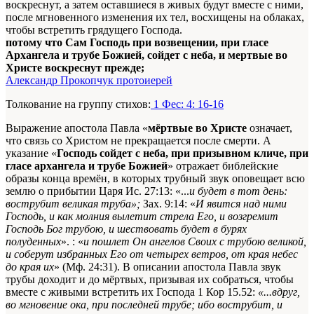
воскреснут, а затем оставшиеся в живых будут вместе с ними,
после мгновенного изменения их тел, восхищены на облаках,
чтобы встретить грядущего Господа.
потому что Сам Господь при возвещении, при гласе
Архангела и трубе Божией, сойдет с неба, и мертвые во
Христе воскреснут прежде;
Александр Прокопчук протоиерей
Толкование на группу стихов:
1 Фес: 4: 16-16
Выражение апостола Павла «
мёртвые во Христе
означает,
что связь со Христом не прекращается после смерти. А
указание «
Господь сойдет с неба, при призывном кличе, при
гласе архангела и трубе Божией
» отражает библейские
образы конца времён, в которых трубный звук оповещает всю
землю о прибытии Царя
Ис. 27:13: «...
и будет в тот день:
вострубит великая труба»;
Зах. 9:14: «
И явится над ними
Господь, и как молния вылетит стрела Его, и возгремит
Господь Бог трубою, и шествовать будет в бурях
полуденных
».
: «
и пошлет Он ангелов Своих с трубою великой,
и соберут избранных Его от четырех ветров, от края небес
до края их
» (Мф. 24:31). В описании апостола Павла звук
трубы доходит и до мёртвых, призывая их собраться, чтобы
вместе с живыми встретить их Господа
1 Кор 15.52:
«...вдруг,
во мгновение ока, при последней трубе; ибо вострубит, и