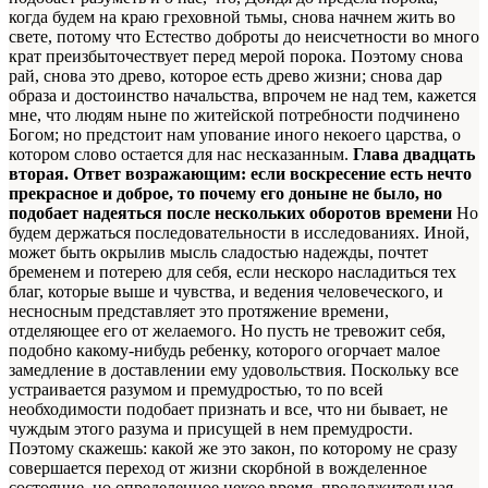
когда будем на краю греховной тьмы, снова начнем жить во
свете, потому что Естество доброты до неисчетности во много
крат преизбыточествует перед мерой порока. Поэтому снова
рай, снова это древо, которое есть древо жизни; снова дар
образа и достоинство начальства, впрочем не над тем, кажется
мне, что людям ныне по житейской потребности подчинено
Богом; но предстоит нам упование иного некоего царства, о
котором слово остается для нас несказанным.
Глава двадцать
вторая. Ответ возражающим: если воскресение есть нечто
прекрасное и доброе, то почему его доныне не было, но
подобает надеяться после нескольких оборотов времени
Но
будем держаться последовательности в исследованиях. Иной,
может быть окрылив мысль сладостью надежды, почтет
бременем и потерею для себя, если нескоро насладиться тех
благ, которые выше и чувства, и ведения человеческого, и
несносным представляет это протяжение времени,
отделяющее его от желаемого. Но пусть не тревожит себя,
подобно какому-нибудь ребенку, которого огорчает малое
замедление в доставлении ему удовольствия. Поскольку все
устраивается разумом и премудростью, то по всей
необходимости подобает признать и все, что ни бывает, не
чуждым этого разума и присущей в нем премудрости.
Поэтому скажешь: какой же это закон, по которому не сразу
совершается переход от жизни скорбной в вожделенное
состояние, но определенное некое время, продолжительная