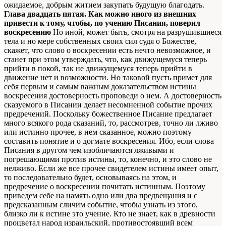
ожидаемое, добрым житием закупать будущую благодать.
Глава двадцать пятая. Как можно иного из внешних
привести к тому, чтобы, по учению Писания, поверил
воскресению
Но иной, может быть, смотря на разрушившиеся
тела и но мере собственных своих сил судя о Божестве,
скажет, что слово о воскресении есть нечто невозможное, и
станет при этом утверждать, что, как движущемуся теперь
прийти в покой, так не движущемуся теперь прийти в
движение нет и возможности. Но таковой пусть примет для
себя первым и самым важным доказательством истины
воскресения достоверность проповеди о нем. А достоверность
сказуемого в Писании делает несомненной событие прочих
предречений. Поскольку божественное Писание предлагает
много всякого рода сказаний, то, рассмотрев, точно ли лживо
или истинно прочее, в нем сказанное, можно поэтому
составить понятие и о догмате воскресения. Ибо, если слова
Писания в другом чем изобличаются лживыми и
погрешающими против истины, то, конечно, и это слово не
нелживо. Если же все прочее свидетелем истины имеет опыт,
то последовательно будет, основываясь на этом, и
предречение о воскресении почитать истинным. Поэтому
приведем себе на намять одно или два предвещания и с
предсказанным сличим событие, чтобы узнать из этого,
близко ли к истине это учение. Кто не знает, как в древности
процветал народ израильский, противостоявший всем