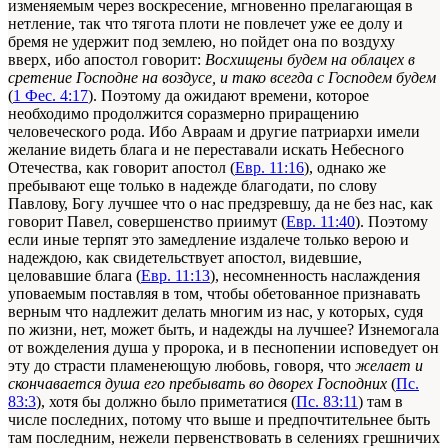
изменяемым через воскресение, мгновенно прелагающая в
нетление, так что тягота плоти не повлечет уже ее долу и
бремя не удержит под землею, но пойдет она по воздуху
вверх, ибо апостол говорит:
Восхищены будем на облацех в
сретение Господне на воздусе, и тако всегда с Господем будем
(
1 Фес. 4:17
). Поэтому да ожидают времени, которое
необходимо продолжится соразмерно приращению
человеческого рода. Ибо Авраам и другие патриархи имели
желание видеть блага и не переставали искать Небесного
Отечества, как говорит апостол (
Евр. 11:16
), однако же
пребывают еще только в надежде благодати, по слову
Павлову, Богу лучшее что о нас предзревшу, да не без нас, как
говорит Павел, совершенство приимут (
Евр. 11:40
). Поэтому
если иные терпят это замедление издалече только верою и
надеждою, как свидетельствует апостол, видевшие,
целовавшие блага (
Евр. 11:13
), несомненность наслаждения
уповаемым поставляя в том, чтобы обетованное признавать
верным что надлежит делать многим из нас, у которых, судя
по жизни, нет, может быть, и надежды на лучшее? Изнемогала
от вожделения душа у пророка, и в песнопении исповедует он
эту до страсти пламенеющую любовь, говоря, что
желает и
скончавается душа его пребывать во дворех Господних
(
Пс.
83:3
), хотя бы должно было приметатися (
Пс. 83:11
) там в
числе последних, потому что выше и предпочтительнее быть
там последним, нежели первенствовать в селениях грешничих