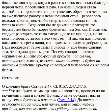
божественного дела, когда в раю тек поток всяческих благ для
первой четы, поселенной в раю. Но жизнь людей стала
жалкой из-за проклятия за преступление, обрекшего человека
на ежедневную работу и невыносимый стон. Требовалось
положить конец зол, чтобы смерть восстановила то, что
утеряла жизнь. Ведь если бы не дыхание благодати, то
бессмертие было бы скорее бременем, чем благом. И если как
следует рассудить, то сама смерть - дело не природы, но зла:
ведь природа остается, а зло умирает... Итак, мы или понесем
наказание за грехи наши, или примем награду за добрые дела.
Ведь воскреснет та же самая природа, и еще более славная
тем, что отдала долг смерти. Посему говорит апостол:
мертвые во Христе воскреснут прежде; потом мы,
оставшиеся в живых, вместе с ними восхищены будем на
облаках в сретение Христу на воздухе и так всегда с Господом
будем.
Источник
О кончине брата Сатира 2.47. Сl. 0157, 2.47.247.6.
*** Что же, будем ли мы праздники почитать, проводя их во
вкушении пищи и питье? Но никто да не осуждает нас за
пищу:
закон духовен, а я плотян
(
Рим. 7:14
).
Да никто не
осуждает вас за пищу, или питье, или за какой-нибудь
праздник, или новомесячие, или субботу: это есть тень