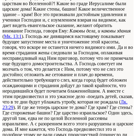
царствам во Вселенной?! Какие во граде Иерусалиме были
царские дома! Какие стены, башни! Какое величественное
здание – храм! Все это признавали достойным удивления и
ученики Господни и, с изумлением взирая на видимое, как
дает видеть евангельское сказание, желают обратить
внимание Господа, говоря Ему:
Каковы дела, и каковы здания
(
Мк. 13:1
). Господь же дивящимся настоящему показывает
будущее запустение места и уничтожение этой красоты,
говоря, что вскоре не останется ничего видимого ими. Да и во
время страдания жены следовали за Господом, оплакивая
несправедливый над Ним приговор, потому что не примечали
еще будущего домостроительства. А Господь советует им
молчать о том, что делается с Ним, потому что не слез это
достойно; отложить же сетование и плач до времени,
действительно требующего слез, когда город будет обложен
осаждающими и страдания дойдут до такой крайности, что
неродившийся будет почитаем блаженнейшим. А вместе с
этим предвозвестил и это ужасное дело -поедать детей, сказав,
что в те дни будут ублажать утробу, которая не рождала (
Лк.
23:29
). И где же теперь царские те дома? Где храм? Где стены?
Где сторожевые башни? Где царство израильское? Один здесь,
другой там, едва не по целой Вселенной рассеяны
израильтяне. А с разорением всего этого разрушены и царские
дома. И мне кажется, что Господь предвозвестил это и
подобное этому не ради самых происшествий (принесло ли