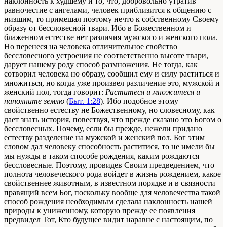
наклонность к худшему и то, что, добровольно утратив
равночестие с ангелами, человек приблизится к общению с
низшим, то примешал поэтому нечто к собственному Своему
образу от бессловесной твари. Ибо в Божественном и
блаженном естестве нет различия мужского и женского пола.
Но перенеся на человека отличительное свойство
бессловесного устроения не соответственно высоте твари,
дарует нашему роду способ размножения. Не тогда, как
сотворил человека но образу, сообщил ему и силу раститься и
множиться, но когда уже произвел различение это, мужской и
женский пол, тогда говорит:
Раститеся и множитеся и
наполните землю
(
Быт. 1:28
). Ибо подобное этому
свойственно естеству не Божественному, но словесному, как
дает знать история, повествуя, что прежде сказано это Богом о
бессловесных. Почему, если бы прежде, нежели придано
естеству разделение на мужской и женский пол. Бог этим
словом дал человеку способность раститися, то не имели бы
мы нужды в таком способе рождения, каким рождаются
бессловесные. Поэтому, провидев Своим предведением, что
полнота человеческого рода войдет в жизнь рождением, какое
свойственнее животным, в известном порядке и в связности
правящий всем Бог, поскольку вообще для человечества такой
способ рождения необходимым сделала наклонность нашей
природы к униженному, которую прежде ее появления
предвидел Тот, Кто будущее видит наравне с настоящим, по