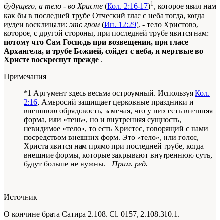
1
будущего, а тело - во Христе
(
Кол. 2:16-17
)
, которое явил нам
как бы в последней трубе Отческий глас с неба тогда, когда
иудеи восклицали:
это гром
(
Ин. 12:29
), - тело Христово,
которое, с другой стороны, при последней трубе явится нам:
потому что Сам Господь при возвещении, при гласе
Архангела, и трубе Божией, сойдет с неба, и мертвые во
Христе воскреснут прежде
.
Примечания
*1 Аргумент здесь весьма остроумный. Используя
Кол.
2:16
, Амвросий защищает церковные праздники и
внешнюю обрядовость, замечая, что у них есть внешняя
форма, или «тень», но и внутренняя сущность,
невидимое «тело», то есть Христос, говорящий с нами
посредством внешних форм. Это «тело», или голос,
Христа явится нам прямо при последней трубе, когда
внешние формы, которые закрывают внутреннюю суть,
будут больше не нужны. -
Прим. ред.
Источник
О кончине брата Сатира 2.108. Сl. 0157, 2.108.310.1.