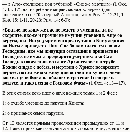
— в Апо- столиконе под рубрикой «Сие же мертвым» (1 Фес.
4: 13, 17): на погребение мирян, монахов, иереев (для
последних зач. 270 - первый Апостол; затем Рим. 5: 12-21; 1
Кор. 15: 1-11, 20-28; Рим. 14: 6-9):
«Братие, не хошу же вас не ведети о умерших, да не
скорбите, якоже и прочий не имущии упования. Аще бо
веруем, яко Иисус умре и воскре- се, тако и Бог умершия
во Иисусе приведет с Ним. Сие бо вам глаголем словом
Господним, яко мы живущии оставшии в пришествие
Господне, не имамы предварити умерших: яко Сам
Господь в повелении, во гласе Архангелове и в трубе
Божии снидет с небесе, и мертвии о Христе воскреснут
первее: потом же мы живущии оставшии купно с ними
восхи- щени будем на облацех в сретение Господне на
воздусе, и тако всегда с Господем будем»
(1 Фес. 4: 13—17).
В этих стихах речь идет о двух важных темах 1 и 2 Фес.:
1) о судьбе умерших до парусии Христа;
2) о признаках самой парусии.
Ст. 13 является прямым продолжением предыдущих ст. 11 и
12: Павел призывает солунян жить в спокойствии, делать свое