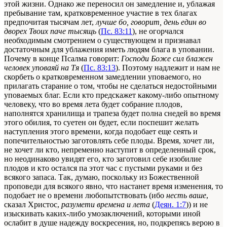
этой жизни. Однако же переносил он замедление и, ублажая
пребывание там, кратковременное участие в тех благах
предпочитая тысячам лет,
лучше бо, говорит, день един во
дворех Твоих паче тысящь
(
Пс. 83:11
), не огорчался
необходимым смотрением о существующем и признавал
достаточным для ублажения иметь людям блага в уповании.
Почему в конце Псалма говорит:
Господи Боже сил блажен
человек уповаяй на Тя
(
Пс. 83:13
). Поэтому надлежит и нам не
скорбеть о кратковременном замедлении уповаемого, но
прилагать старание о том, чтобы не сделаться недостойными
уповаемых благ. Если кто предскажет какому-либо опытному
человеку, что во время лета будет собрание плодов,
наполнятся хранилища и трапеза будет полна снедей во время
этого обилия, то суетен он будет, если поспешит желать
наступления этого времени, когда подобает еще сеять и
попечительностью заготовлять себе плоды. Время, хочет ли,
не хочет ли кто, непременно наступит в определенный срок,
но неодинаково увидят его, кто заготовил себе изобилие
плодов и кто остался па этот час с пустыми руками и без
всякого запаса. Так, думаю, поскольку из Божественной
проповеди для всякого явно, что настанет время изменения, то
подобает не о времени любопытствовать (ибо
несть ваше
,
сказал Христос,
разумети времена и лета
(
Деян. 1:7
)) и не
изыскивать каких-либо умозаключений, которыми иной
ослабит в душе надежду воскресения, но, подкрепясь верою в