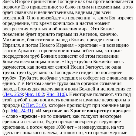
Здесь Второе пришествие Господне как бы противополагается
первому Его пришествию: то было тихим и незаметным, а это
будет славным и величественным, видным для всей
вселенной. Оно произойдет «в повелении"», коим Бог изречет
определение, что время кончилось и настал момент
воскресения мертвых и обновления мира. Это Божие
повеление будет принято первым из Ангелов, конечно,
Михаилом, блюстителем народа Божия, прежде ветхого
Израиля, а потом Нового Израиля – христиан – и возвещено
гласом Архангела прочим воинствам небесным, которые
посредством труб Божиих возвестят об этом повелении
Божием всем концам земли. «Под «трубою Божией» здесь
разумеется, как поясняет святой Иоанн Златоуст, не одна
труба: труб будет много. Господь же снидет по последней
трубе». Труба эта возбудит умерших и соберет их с живыми во
едино. И в Ветхом Завете труба была органом созывания
народа Божия для выслушания воли Божией и исполнения ее
(
Лев. 25:9
;
Чис. 10:2
;
Чис. 31:6)
. Некоторые полагают, что под
этой трубой надо понимать великие и шумные перевороты в
природе (
2 Пет. 3:10
), которые произойдут при кончине мира
(ср.
Мф. 24:31
). «
И мертвые во Христе воскреснут прежде
»
– слово «
прежде
» не то означает, как толкуют некоторые
еретики и сектанты, будто прежде воскреснут верующие
христиане, а потом через 1000 лет – и неверующие, на что
здесь нет никакого намека, а только то, что прежде мертвые