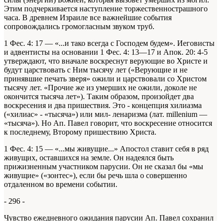
Этим подчеркивается наступление торжественнострашного
часа. В древнем Израиле все важнейшие события
сопровождались громогласным звуком труб.
1 Фес. 4: 17 — «...и тако всегда с Господем будем». Иеговисты
и адвентисты на основании 1 Фес. 4: 13—17 и Апок. 20: 4-5
утверждают, что вначале воскреснут верующие во Христе и
будут царствовать с Ним тысячу лет («Верующие и не
принявшие печать зверя» ожили и царствовали со Христом
тысячу лет. «Прочие же из умерших не ожили, доколе не
окончится тысяча лет»). Таким образом, произойдет два
воскресения и два пришествия. Это - концепция хилиазма
(«хилиас» - «тысяча») или мил- ленаризма (лат. millenium —
«тысяча»). Но Ап. Павел говорит, что воскресение относится
к последнему, Второму пришествию Христа.
1 Фес. 4: 15 — «...мы живущие...» Апостол ставит себя в ряд
живущих, оставшихся на земле. Он надеялся быть
прижизненным участником парусии. Он не сказал бы «мы
живущие» («зонтес»), если бы речь шла о совершенно
отдаленном во времени событии.
- 296 -
Чувство ежедневного ожидания парусии Ап. Павел сохранил