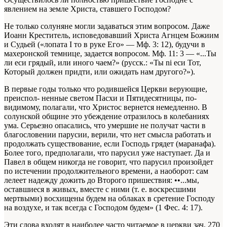
явлением на земле Христа, ставшего Господом?
Не только солуняне могли задаваться этим вопросом. Даже
Иоанн Креститель, исповедовавший Христа Агнцем Божиим
и Судьей («лопата I то в руке Его» — Мф. 3: 12), будучи в
махеронской темнице, задается вопросом. Мф. 11: 3 — «...Ты
ли еси грядый, или иного чаем?» (русск.: «Ты ni еси Тот,
Который должен придти, или ожидать нам другого?»).
В первые годы только что родившейся Церкви верующие,
преиспол- ненные светом Пасхи и Пятидесятницы, по-
видимому, полагали, что Христос вернется немедленно. В
солунской общине это убеждение отразилось в колебаниях
ума. Серьезно опасались, что умершие не получат части в
благословении парусии, верили, что нет смысла работать и
продолжать существование, если Господь грядет (маранафа).
Более того, предполагали, что парусил уже наступает. Да и
Павел в общем никогда не говорит, что парусил произойдет
по истечении продолжительного времени, а наоборот: сам
лелеет надежду дожить до Второго пришествия: ••...мы,
оставшиеся в живых, вместе с ними (т. е. воскресшими
мертвыми) восхищены будем на облаках в сретение Господу
на воздухе, и так всегда с Господом будем» (1 Фес. 4: 17).
Эти слова входят в наиболее часто читаемое в церкви зач. 270