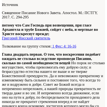
Источник
Священное Писание Нового Завета. Апостол. М.: ПСТГУ,
2017. С. 294-295
потому что Сам Господь при возвещении, при гласе
Архангела и трубе Божией, сойдет с неба, и мертвые во
Христе воскреснут прежде;
Григорий Нисский святитель
Толкование на группу стихов:
1 Фес: 4: 16-16
Глава двадцать первая. О том, что воскресения подобает
ожидать не столько вследствие проповеди Писания,
сколько по самой необходимости вещей
Но порок не столько
могуществен, чтобы превозмогать ему добрую силу; и
безрассудство естества нашего не выше и не тверже
Божественной премудрости. Да и невозможно превратному и
изменяемому быть сильнее и постояннее того, что всегда то
же и водружено в добре. Совет же Божий всегда и
непременно непреложен, а нашей природы превратность не
тверда даже и во зле. И непременно всегда движимое, если
оно на пути к добру, по беспредельности проходимого дела
никогда не прекратит стремления вперед и не найдет
никакого конца искомому, достигнув которого могло бы со