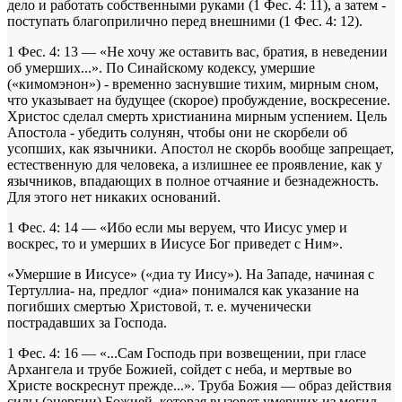
дело и работать собственными руками (1 Фес. 4: 11), а затем -
поступать благоприлично перед внешними (1 Фес. 4: 12).
1 Фес. 4: 13 — «Не хочу же оставить вас, братия, в неведении
об умерших...». По Синайскому кодексу, умершие
(«кимомэнон») - временно заснувшие тихим, мирным сном,
что указывает на будущее (скорое) пробуждение, воскресение.
Христос сделал смерть христианина мирным успением. Цель
Апостола - убедить солунян, чтобы они не скорбели об
усопших, как язычники. Апостол не скорбь вообще запрещает,
естественную для человека, а излишнее ее проявление, как у
язычников, впадающих в полное отчаяние и безнадежность.
Для этого нет никаких оснований.
1 Фес. 4: 14 — «Ибо если мы веруем, что Иисус умер и
воскрес, то и умерших в Иисусе Бог приведет с Ним».
«Умершие в Иисусе» («диа ту Иису»). На Западе, начиная с
Тертуллиа- на, предлог «диа» понимался как указание на
погибших смертью Христовой, т. е. мученически
пострадавших за Господа.
1 Фес. 4: 16 — «...Сам Господь при возвещении, при гласе
Архангела и трубе Божией, сойдет с неба, и мертвые во
Христе воскреснут прежде...». Труба Божия — образ действия
силы (энергии) Божией, которая вызовет умерших из могил.