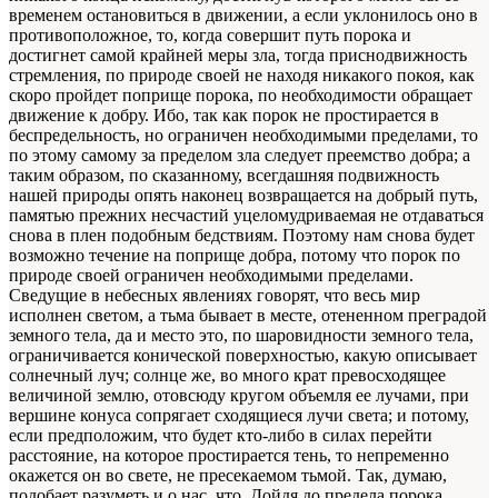
временем остановиться в движении, а если уклонилось оно в
противоположное, то, когда совершит путь порока и
достигнет самой крайней меры зла, тогда приснодвижность
стремления, по природе своей не находя никакого покоя, как
скоро пройдет поприще порока, по необходимости обращает
движение к добру. Ибо, так как порок не простирается в
беспредельность, но ограничен необходимыми пределами, то
по этому самому за пределом зла следует преемство добра; а
таким образом, по сказанному, всегдашняя подвижность
нашей природы опять наконец возвращается на добрый путь,
памятью прежних несчастий уцеломудриваемая не отдаваться
снова в плен подобным бедствиям. Поэтому нам снова будет
возможно течение на поприще добра, потому что порок по
природе своей ограничен необходимыми пределами.
Сведущие в небесных явлениях говорят, что весь мир
исполнен светом, а тьма бывает в месте, отененном преградой
земного тела, да и место это, по шаровидности земного тела,
ограничивается конической поверхностью, какую описывает
солнечный луч; солнце же, во много крат превосходящее
величиной землю, отовсюду кругом объемля ее лучами, при
вершине конуса сопрягает сходящиеся лучи света; и потому,
если предположим, что будет кто-либо в силах перейти
расстояние, на которое простирается тень, то непременно
окажется он во свете, не пресекаемом тьмой. Так, думаю,
подобает разуметь и о нас, что, Дойдя до предела порока,