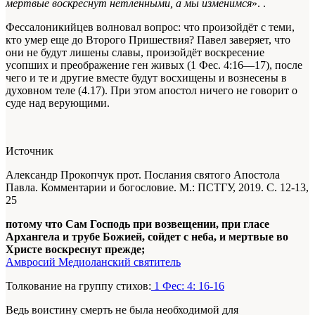
мертвые воскреснут нетленными, а мы изменимся
».
.
Фессалоникийцев волновал вопрос: что произойдёт с теми,
кто умер еще до Второго Пришествия? Павел заверяет, что
они не будут лишены славы, произойдёт воскресение
усопших и преображение
ген
живых (1 Фес. 4:16—17), после
чего и те и другие вместе будут восхищены и вознесены в
духовном теле (4.17). При этом апостол ничего не говорит о
суде над верующими.
Источник
Александр Прокопчук прот. Послания святого Апостола
Павла. Комментарии и богословие. М.: ПСТГУ, 2019. С. 12-13,
25
потому что Сам Господь при возвещении, при гласе
Архангела и трубе Божией, сойдет с неба, и мертвые во
Христе воскреснут прежде;
Амвросий Медиоланский святитель
Толкование на группу стихов:
1 Фес: 4: 16-16
Ведь воистину смерть не была необходимой для