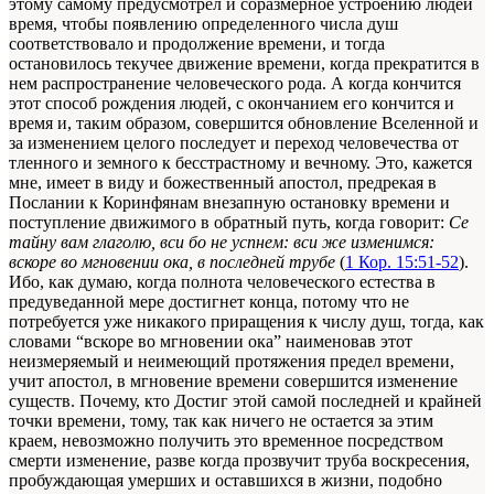
этому самому предусмотрел и соразмерное устроению людей
время, чтобы появлению определенного числа душ
соответствовало и продолжение времени, и тогда
остановилось текучее движение времени, когда прекратится в
нем распространение человеческого рода. А когда кончится
этот способ рождения людей, с окончанием его кончится и
время и, таким образом, совершится обновление Вселенной и
за изменением целого последует и переход человечества от
тленного и земного к бесстрастному и вечному. Это, кажется
мне, имеет в виду и божественный апостол, предрекая в
Послании к Коринфянам внезапную остановку времени и
поступление движимого в обратный путь, когда говорит:
Се
тайну вам глаголю, вси бо не успнем: вси же изменимся:
вскоре во мгновении ока, в последней трубе
(
1 Кор. 15:51-52
).
Ибо, как думаю, когда полнота человеческого естества в
предуведанной мере достигнет конца, потому что не
потребуется уже никакого приращения к числу душ, тогда, как
словами “вскоре во мгновении ока” наименовав этот
неизмеряемый и неимеющий протяжения предел времени,
учит апостол, в мгновение времени совершится изменение
существ. Почему, кто Достиг этой самой последней и крайней
точки времени, тому, так как ничего не остается за этим
краем, невозможно получить это временное посредством
смерти изменение, разве когда прозвучит труба воскресения,
пробуждающая умерших и оставшихся в жизни, подобно