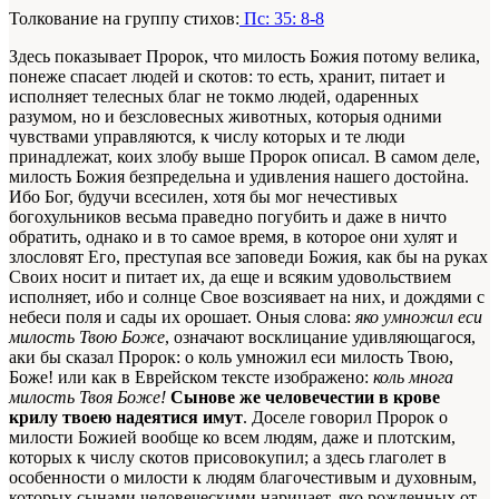
Толкование на группу стихов:
Пс: 35: 8-8
Здесь показывает Пророк, что милость Божия потому велика,
понеже спасает людей и скотов: то есть, хранит, питает и
исполняет телесных благ не токмо людей, одаренных
разумом, но и безсловесных животных, которыя одними
чувствами управляются, к числу которых и те люди
принадлежат, коих злобу выше Пророк описал. В самом деле,
милость Божия безпредельна и удивления нашего достойна.
Ибо Бог, будучи всесилен, хотя бы мог нечестивых
богохульников весьма праведно погубить и даже в ничто
обратить, однако и в то самое время, в которое они хулят и
злословят Его, преступая все заповеди Божия, как бы на руках
Своих носит и питает их, да еще и всяким удовольствием
исполняет, ибо и солнце Свое возсиявает на них, и дождями с
небеси поля и сады их орошает. Оныя слова:
яко умножил еси
милость Твою Боже
, означают восклицание удивляющагося,
аки бы сказал Пророк: о коль умножил еси милость Твою,
Боже! или как в Еврейском тексте изображено:
коль многа
милость Твоя Боже!
Сынове же человечестии в крове
крилу твоею надеятися имут
. Доселе говорил Пророк о
милости Божией вообще ко всем людям, даже и плотским,
которых к числу скотов присовокупил; а здесь глаголет в
особенности о милости к людям благочестивым и духовным,
которых сынами человеческими нарицает, яко рожденных от