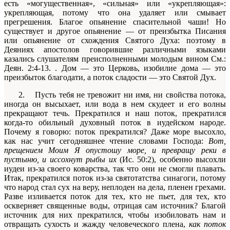
есть «могущественная», «сильная» или «укрепляющая»:
укрепляющая, потому что она удаля­ет или смывает
прегрешения. Благое опьянение спасительной чаши! Но
существует и другое опьянение — от преизбытка Писания
или опьянение от схождения Святого Духа: поэтому в
Деяниях апостолов говорившие различными языками
казались слушателям преиспол­ненными молодым вином
См.:
Деян. 2:4-13.
. Дом — это Церковь, изобилие дома — это
преизбыток благодати, а поток сладости — это Святой Дух.
2.
Пусть тебя не тревожит ни имя, ни свойства потока,
ино­гда он высыхает, или вода в нем скудеет и его волны
прекращают
течь. Прекратился и наш поток, прекратился
когда-то обильный духовный поток в иудейском народе.
Почему я говорю: поток пре­кратился? Даже море высохло,
как нас учит сегодняшнее чтение словами Господа:
Вот,
прещением Моим Я опустошу море,
и пре­вращу реки в
пустыню,
и иссохнут рыбы их
(Ис. 50:2), особенно высохли
иудеи из-за своего коварства, так что они не смогли пла­вать.
Итак, прекратился поток из-за святотатства синагоги, пото­му
что народ стал сух на веру, неплоден на дела, пленен грехами.
Разве изливается поток для тех, кто не пьет, для тех, кто
осквер­няет священные воды, отрицая сам источник? Благой
источник для них прекратился, чтобы изобиловать нам и
отвращать сухость и жажду человеческого плена,
как поток