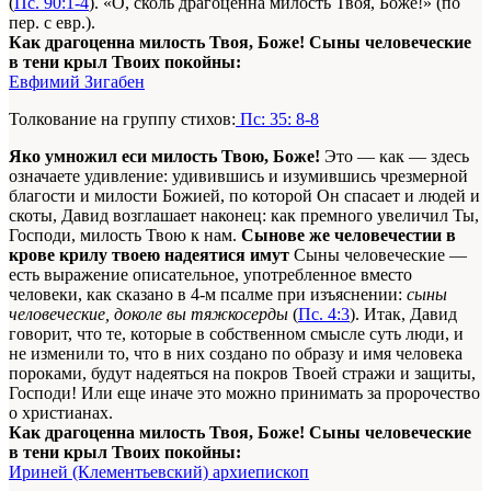
(
Пс. 90:1-4
). «О, сколь драгоценна милость Твоя, Боже!» (по
пер. с евр.).
Как драгоценна милость Твоя, Боже! Сыны человеческие
в тени крыл Твоих покойны:
Евфимий Зигабен
Толкование на группу стихов:
Пс: 35: 8-8
Яко умножил еси милость Твою, Боже!
Это — как — здесь
означаете удивление: удивившись и изумившись чрезмерной
благости и милости Божией, по которой Он спасает и людей и
скоты, Давид возглашает наконец: как премного увеличил Ты,
Господи, милость Твою к нам.
Сынове же человечестии в
крове крилу твоею надеятися имут
Сыны человеческие —
есть выражение описательное, употребленное вместо
человеки, как сказано в 4-м псалме при изъяснении:
сыны
человеческие, доколе вы тяжкосерды
(
Пс. 4:3
). Итак, Давид
говорит, что те, которые в собственном смысле суть люди, и
не изменили то, что в них создано по образу и имя человека
пороками, будут надеяться на покров Твоей стражи и защиты,
Господи! Или еще иначе это можно принимать за пророчество
о христианах.
Как драгоценна милость Твоя, Боже! Сыны человеческие
в тени крыл Твоих покойны:
Ириней (Клементьевский) архиепископ