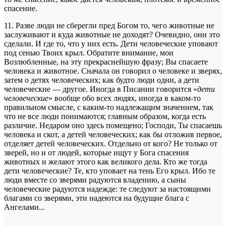
спасение.
11. Разве люди не сберегли пред Богом то, чего животные не
заслуживают и куда животные не доходят? Очевидно, они это
сделали. И где то, что у них есть. Дети человеческие уповают
под сенью Твоих крыл. Обратите внимание, мои
Возлюбленные, на эту прекраснейшую фразу; Вы спасаете
человека и животное. Сначала он говорил о человеке и зверях,
затем о детях человеческих; как будто люди одни, а дети
человеческие — другое. Иногда в Писании говорится «
дети
человеческие
» вообще обо всех людях, иногда в каком-то
правильном смысле, с каким-то надлежащим значением, так
что не все люди понимаются; главным образом, когда есть
различие. Недаром оно здесь помещено; Господи, Ты спасаешь
человека и скот, а детей человеческих; как бы отложив первое,
отделяет детей человеческих. Отдельно от кого? Не только от
зверей, но и от людей, которые ищут у Бога спасения
животных и желают этого как великого дела. Кто же тогда
дети человеческие? Те, кто уповает на тень Его крыл. Ибо те
люди вместе со зверями радуются владению, а сыны
человеческие радуются надежде: те следуют за настоящими
благами со зверями, эти надеются на будущие блага с
Ангелами...