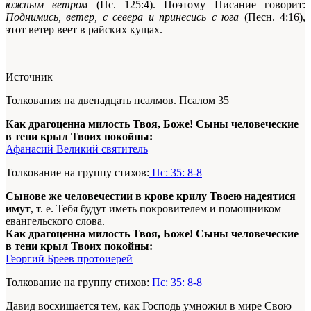
южным ветром
(Пс. 125:4). Поэтому Писание говорит:
Поднимись, ветер, с севера и прине­сись с юга
(Песн. 4:16),
этот ветер веет в райских кущах.
Источник
Толкования на двенадцать псалмов. Псалом 35
Как драгоценна милость Твоя, Боже! Сыны человеческие
в тени крыл Твоих покойны:
Афанасий Великий святитель
Толкование на группу стихов:
Пс: 35: 8-8
Сынове же человечестии в крове крилу Твоею надеятися
имут
, т. е. Тебя будут иметь покровителем и помощником
евангельского слова.
Как драгоценна милость Твоя, Боже! Сыны человеческие
в тени крыл Твоих покойны:
Георгий Бреев протоиерей
Толкование на группу стихов:
Пс: 35: 8-8
Давид восхищается тем, как Господь умножил в мире Свою