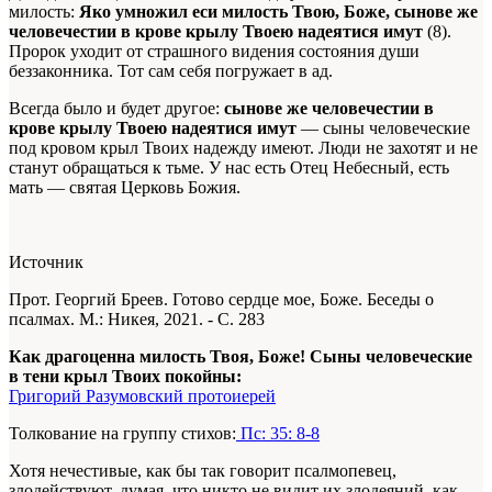
милость:
Яко умножил еси милость Твою, Боже, сынове же
человечестии в крове крылу Твоею надеятися имут
(8).
Пророк уходит от страшного видения состояния души
беззаконника. Тот сам себя погружает в ад.
Всегда было и будет другое:
сынове же человечестии в
крове крылу Твоею надеятися имут
— сыны человеческие
под кровом крыл Твоих надежду имеют. Люди не захотят и не
станут обращаться к тьме. У нас есть Отец Небесный, есть
мать — святая Церковь Божия.
Источник
Прот. Георгий Бреев. Готово сердце мое, Боже. Беседы о
псалмах. М.: Никея, 2021. - С. 283
Как драгоценна милость Твоя, Боже! Сыны человеческие
в тени крыл Твоих покойны:
Григорий Разумовский протоиерей
Толкование на группу стихов:
Пс: 35: 8-8
Хотя нечестивые, как бы так говорит псалмопевец,
злодействуют, думая, что никто не видит их злодеяний, как