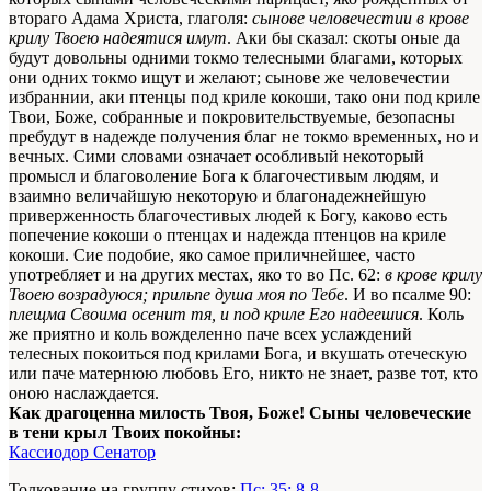
втораго Адама Христа, глаголя:
сынове человечестии в крове
крилу Твоею надеятися имут
. Аки бы сказал: скоты оные да
будут довольны одними токмо телесными благами, которых
они одних токмо ищут и желают; сынове же человечестии
избраннии, аки птенцы под криле кокоши, тако они под криле
Твои, Боже, собранные и покровительствуемые, безопасны
пребудут в надежде получения благ не токмо временных, но и
вечных. Сими словами означает особливый некоторый
промысл и благоволение Бога к благочестивым людям, и
взаимно величайшую некоторую и благонадежнейшую
приверженность благочестивых людей к Богу, каково есть
попечение кокоши о птенцах и надежда птенцов на криле
кокоши. Сие подобие, яко самое приличнейшее, часто
употребляет и на других местах, яко то во Пс. 62:
в крове крилу
Твоею возрадуюся; прильпе душа моя по Тебе
. И во псалме 90:
плещма Своима осенит тя, и под криле Его надеешися
. Коль
же приятно и коль вожделенно паче всех услаждений
телесных покоиться под крилами Бога, и вкушать отеческую
или паче матернюю любовь Его, никто не знает, разве тот, кто
оною наслаждается.
Как драгоценна милость Твоя, Боже! Сыны человеческие
в тени крыл Твоих покойны:
Кассиодор Сенатор
Толкование на группу стихов:
Пс: 35: 8-8