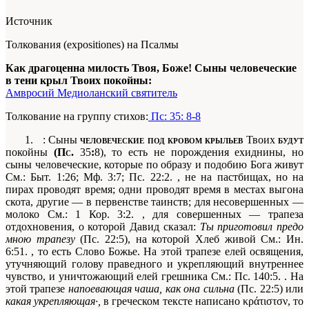
Источник
Толкования (expositiones) на Псалмы
Как драгоценна милость Твоя, Боже! Сыны человеческие
в тени крыл Твоих покойны:
Амвросий Медиоланский святитель
Толкование на группу стихов:
Пс: 35: 8-8
1.
: Сыны
человеческие под кровом крыльев
Твоих
будут
покойны
(Пс.
35
:
8), то есть не порождения ехиднины, но
сыны человеческие, которые по образу и подобию Бога живут
См.: Быт. 1:26; Мф. 3:7; Пс. 22:2.
, не на пастбищах, но на
пирах проводят время; одни проводят вре­мя в местах выгона
скота, другие — в первенстве таинств; для несо­вершенных —
молоко
См.: 1 Кор. 3:2.
, для совершенных — трапеза
отдохновения, о которой Давид сказал:
Tы приготовил предо
мною трапезу
(Пс. 22:5), на которой Хлеб живой
См.: Ин.
6:51.
, то есть Слово Божье. На этой трапезе елей освящения,
утучняющий голову праведного и укрепляющий вну­треннее
чувство, и уничтожающий елей грешника
См.: Пс. 140:5.
. На
этой трапезе
напоевающая чаша, как она сильна
(Пс. 22:5) или
какая укрепляющая·,
в греческом тексте написано
κράτιστσν
,
то