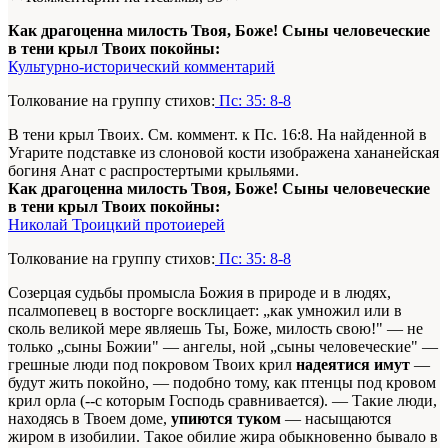
Как драгоценна милость Твоя, Боже! Сыны человеческие
в тени крыл Твоих покойны:
Культурно-исторический комментарий
Толкование на группу стихов:
Пс: 35: 8-8
В тени крыл Твоих. См. коммент. к Пс. 16:8. На найденной в
Угарите подставке из слоновой кости изображена хананейская
богиня Анат с распростертыми крыльями.
Как драгоценна милость Твоя, Боже! Сыны человеческие
в тени крыл Твоих покойны:
Николай Троицкий протоиерей
Толкование на группу стихов:
Пс: 35: 8-8
Созерцая судьбы промысла Божия в природе и в людях,
псалмопевец в восторге восклицает: „как умножил или в
сколь великой мере являешь Ты, Боже, милость свою!" — не
только „сыны Божии" — ангелы, ной „сыны человеческие" —
грешные люди под покровом Твоих крил
надеятися имут
—
будут жить покойно, — подобно тому, как птенцы под кровом
крил орла (--с которым Господь сравнивается). — Такие люди,
находясь в Твоем доме,
упиются туком
— насыщаются
жиром в изобилии. Такое обилие жира обыкновенно бывало в