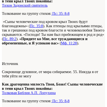
в тени крыл Твоих покойны:
Тихон Задонский святитель
Толкование на группу стихов:
Пс: 35: 8-8
«Сыны человеческие под кровом крыл Твоих будут
благонадежны» (
Пс. 35:8
). Как птенцы под крыльями птицы,
так и грешники под кровом благости и человеколюбия Твоего
скрываются. «Господи! Ты нам был прибежищем в род и род»
(
Пс. 89:2
).
«Придите ко Мне, все труждающиеся и
обремененные, и Я успокою вас»
(
Мф. 11:28
).
Источник
Сокровище духовное, от мира собираемое. 55. Никуда я от
тебя уйти не могу
Как драгоценна милость Твоя, Боже! Сыны человеческие
в тени крыл Твоих покойны:
Толковая Библия А.П. Лопухина
Толкование на группу стихов:
Пс: 35: 8-8