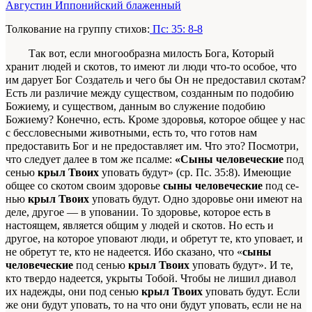
Августин Иппонийский блаженный
Толкование на группу стихов:
Пс: 35: 8-8
Так вот, если многообразна милость Бога, Который
хранит людей и скотов, то имеют ли люди что-то особое, что
им дарует Бог Создатель и чего бы Он не предоставил скотам?
Есть ли различие между существом, созданным по подобию
Божи­ему, и существом, данным во служение подобию
Божиему? Конечно, есть. Кроме здоровья, которое общее у нас
с бессловесными животными, есть то, что готов нам
предоставить Бог и не предоставляет им. Что это? Посмотри,
что следует далее в том же псалме:
«Сыны человеческие
под
сенью
крыл Твоих
уповать будут» (ср. Пс. 35:8). Имеющие
общее со скотом своим здоровье
сыны человеческие
под се­
нью
крыл Твоих
уповать будут. Одно здоровье они имеют на
деле, другое — в уповании. То здоровье, которое есть в
настоящем, является общим у лю­дей и скотов. Но есть и
другое, на которое упова­ют люди, и обретут те, кто уповает, и
не обретут те, кто не надеется. Ибо сказано, что «
сыны
человече­ские
под сенью
крыл Твоих
уповать будут». И те,
кто твердо надеется, укрыты Тобой. Чтобы не лишил диавол
их надежды, они под сенью
крыл Твоих
упо­вать будут. Если
же они будут уповать, то на что они будут уповать, если не на