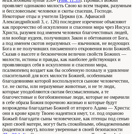
неизследовани путие Его
» (
Рим. 11:33
). Промысл Божий
проявляет одинаково милость Свою ко всем тварям, разумным
и бессловесным: человеки и скоты спасеши, Господи.
Некоторые отцы и учители Церкви (св. Афанасий
Александрийский
3, с. 126
) последнее изречение объясняют
как пророчество об искуплении и спасении мира чрез Иисуса
Христа, разумея под именем человеки благочестивых людей,
или вообще иудеев, получивших Закон и обетования от Бога,
а под именем скотов неразумных — язычников, не ведующих
Бога и не получивших письменного откровения воли Божией.
Сказав о высоте и бесконечном величии свойств Божиих —
милости, истины и правды, как наиболее действующих и
проявляющих себя в искуплении и спасении мира,
псалмопевец воздает как бы особенную похвалу и удивление
спасительной для всех милости Божией, особенными
благодеяниями которой воспользуются сынове человечестии,
т.е. не скоты, или неразумные животные, и не те люди,
которые уподобляются скотам бессмысленным, а те
благочестивые и богобоязненные люди, которые не омрачили
в себе образа Божия порочною жизнью и которые будут
возрождены благодатью Божией от второго Адама — Христа:
они в крове крилу Твоею надеятися имут, т.е. под охраною
Божьей благодати сыны человеческие, как птенцы под сенью
крип своей матери, могут быть спокойными, обнадеженными
(надеятися имут), вполне уверенные в своей безопасности