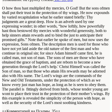
O how thou hast multiplied thy mercies, O God! But the sons ofmen
shall put their trust in the protection of thy wings. He now expounds
by varied recapitulation what he earlier stated briefly: Thy
judgments are a great deep. How is an adverb used by one
expressing wonder; in other words, “how loftily, how powerfully
hast thou bestowed thy mercies with wonderful generosity, both to
help sinners attain rewards and to bind the just to anticipate their
promised gifts.” Note that earlier he spoke of men, but now uses the
expression, Sons ofmen. The description men is used for those who
have not yet laid aside the old nature of the first man and who
continue in original sin; for since Adam himself came first, he is
called man, not son of man. The sons of men are those who have
obtained the grace of baptism, and are reborn to become a new
generation through the Lord’s help.' Christ Himself was called the
Son of man, so that those who attain His rewards may be adorned
also with His name. The Lord’s wings are the commands of the
New and Old Testaments, under the protection of which as we
know every just man has hope, as long as he is seen to obey them.
The parallel is fittingly derived from birds, whose tender young are
wont to place their trust in the protection of their mother’s wings. By
this example is revealed the simplicity of the person with hope, as
well as the security of the Lord’s most soothing kindness.
++Комментарий на Псалмы, 35++