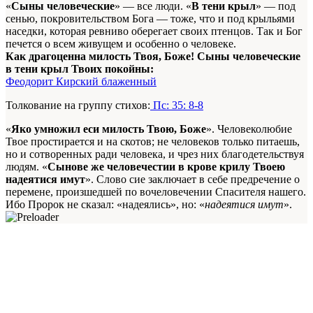
«
Сыны человеческие
» — все люди. «
В тени крыл
» — под
сенью, покровительством Бога — тоже, что и под крыльями
наседки, которая ревниво оберегает своих птенцов. Так и Бог
печется о всем живущем и особенно о человеке.
Как драгоценна милость Твоя, Боже! Сыны человеческие
в тени крыл Твоих покойны:
Феодорит Кирский блаженный
Толкование на группу стихов:
Пс: 35: 8-8
«
Яко умножил еси милость Твою, Боже
». Человеколюбие
Твое простирается и на скотов; не человеков только питаешь,
но и сотворенных ради человека, и чрез них благодетельствуя
людям. «
Сынове же человечестии в крове крилу Твоею
надеятися имут
». Слово сие заключает в себе предречение о
перемене, произшедшей по вочеловечении Спасителя нашего.
Ибо Пророк не сказал: «надеялись», но: «
надеятися имут
».