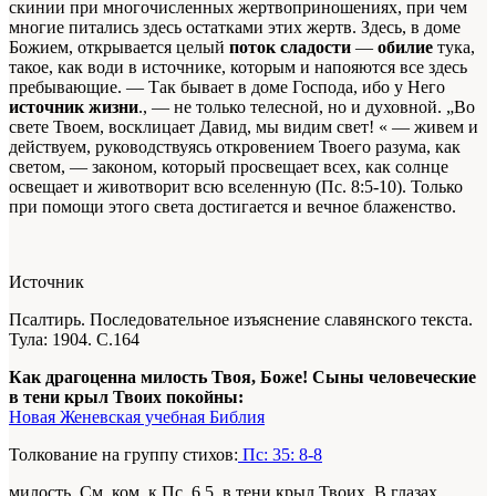
скинии при многочисленных жертвоприношениях, при чем
многие питались здесь остатками этих жертв. Здесь, в доме
Божием, открывается целый
поток сладости
—
обилие
тука,
такое, как води в источнике, которым и напояются все здесь
пребывающие. — Так бывает в доме Господа, ибо у Него
источник жизни
., — не только телесной, но и духовной. „Во
свете Твоем, восклицает Давид, мы видим свет! « — живем и
действуем, руководствуясь откровением Твоего разума, как
светом, — законом, который просвещает всех, как солнце
освещает и животворит всю вселенную (Пс. 8:5-10). Только
при помощи этого света достигается и вечное блаженство.
Источник
Псалтирь. Последовательное изъяснение славянского текста.
Тула: 1904. С.164
Как драгоценна милость Твоя, Боже! Сыны человеческие
в тени крыл Твоих покойны:
Новая Женевская учебная Библия
Толкование на группу стихов:
Пс: 35: 8-8
милость. См. ком. к Пс. 6,5. в тени крыл Твоих. В глазах