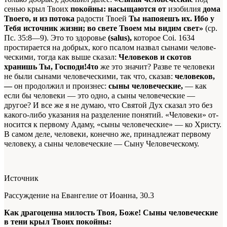
сенью крыл Твоих
покойны: насыща­ются от
изобилия
дома
Твоего, и из потока
радости Твоей
Ты напояешъ их. Ибо у
Тебя источник жизни; во свете Твоем мы видим свет»
(ср.
Пс. 35:8—9). Это то здоровье
(salus),
которое
Coi.
1634
простирает­ся на добрых, кого
псалом
назвал сынами челове­
ческими, тогда как выше сказал:
Человеков и скотов
хранишь Ты, Господи
!4
το
же это значит? Разве те че­ловеки
не были сынами человеческими, так что, сказав:
человеков,
—
он продолжил и произнес:
сыны человеческие,
— как
если бы человеки — это одно, а сыны человеческие —
другое? И все же я не ду­маю, что Святой Дух сказал это без
какого-либо указания на разделение
понятий
. «Человеки» от­
носится к первому Адаму, «сыны человеческие» — ко Христу.
В самом деле, человеки, конечно же, принадлежат первому
человеку, а сыны человече­ские — Сыну Человеческому.
Источник
Рассуждение на Евангелие от Иоанна, 30.3
Как драгоценна милость Твоя, Боже! Сыны человеческие
в тени крыл Твоих покойны: