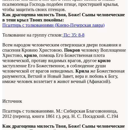
псалмопевца Господь подобен птице, простершей крылья,
чтобы защитить своих птенцов.
Как драгоценна милость Твоя, Боже! Сыны человеческие
в тени крыл Твоих покойны:
Псалтирь с толкованиями (Киево-Печерская лавра)
Толкование на группу стихов:
Пс: 35: 8-8
Всем народом человеческим отверзошася двери покаяния и
спасения Кровию Христовою.
Покров
человеку Воплощение
Христово,
крило
, помощь Его Божественная плота
человеческой, протаву видимых врагов, другое
крило
заступление Его Божественное, в соблюдение души
человеческой от врагов невидимых.
Крила
же Божественная
разумеются, Ветхий и Новый Завет, вера и любовь к Богу,
имиже человек возлетает в живот вечный (Афанасий).
Источник
Псалтирь с толкованиями. М.: Сибирская Благозвонница,
2012 (переизд. книги 1861 г.), ред. Н. С. Посадский. С.194
Как драгоценна милость Твоя, Боже! Сыны человеческие