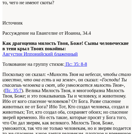
то, чего не имеют скоты?
Источник
Рассуждение на Евангелие от Иоанна, 34.4
Как драгоценна милость Твоя, Боже! Сыны человеческие
в тени крыл Твоих покойны:
Августин Иппонийский блаженный
Толкование на группу стихов:
Пс: 35: 8-8
Поскольку он сказал: «
Милость Твоя на небесах, чтобы стало
известно, что она есть и на земле
», он сказал: «
Господи! Ты
спасаешь человека и скот, ибо умножается милость Твоя
»,
(
Пс. 35:7
). Велика Милость Твоя, и многообразна Милость
Твоя, Боже; и это показываешь Ты и человеку, и животному.
Ибо от кого спасение человеков? От Бога. Разве спасение
животных не от Бога? Ибо Тот, Кто создал человека, создал и
животных; Тот, кто создал оба, сохраняет обоих; но спасение
зверей временно. Но есть такие, которые просят у Бога того,
что Он дал зверям, как великого. Милость Твоя, Боже,
умножится, так что не только человекам, но и зверям подается
то же спасение, какое дается человекам, плотское и временное