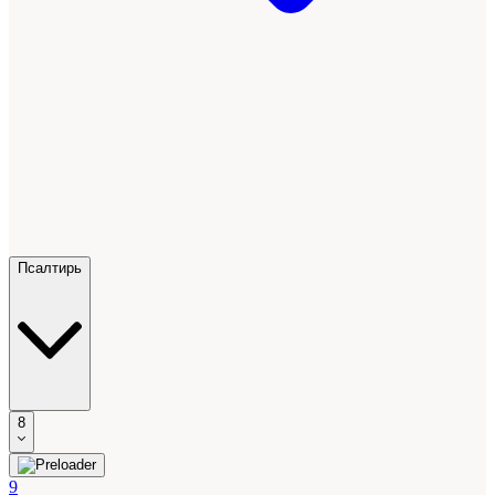
Псалтирь
8
9