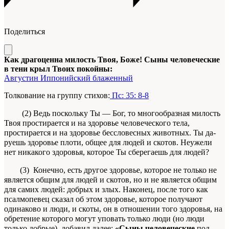
Поделиться
Как драгоценна милость Твоя, Боже! Сыны человеческие
в тени крыл Твоих покойны:
Августин Иппонийский блаженный
Толкование на группу стихов:
Пс: 35: 8-8
(2)
Ведь поскольку Ты — Бог, то многообразная милость
Твоя прости­рается и на здоровье человеческого тела,
простира­ется и на здоровье бессловесных животных. Ты да­
руешь здоровье плоти, общее для людей и скотов. Неужели
нет никакого здоровья, которое Ты сбе­регаешь для людей?
(3)
Конечно, есть другое здоровье, которое не только не
является общим для людей и скотов, но и не является общим
для самих людей: добрых и злых. Наконец, после того как
псалмопевец
ска­зал об этом здоровье, которое получают
одинако­во и люди, и скоты, он в отношении того здоровья, на
обретение которого могут уповать только люди (но люди
только добрые), добавил далее:
«Сыны че­ловеческие
под