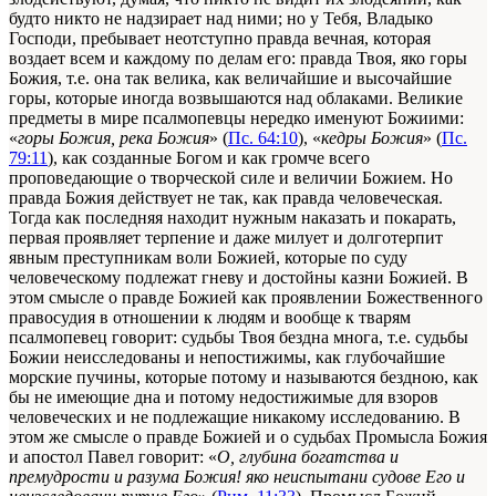
будто никто не надзирает над ними; но у Тебя, Владыко
Господи, пребывает неотступно правда вечная, которая
воздает всем и каждому по делам его: правда Твоя, яко горы
Божия, т.е. она так велика, как величайшие и высочайшие
горы, которые иногда возвышаются над облаками. Великие
предметы в мире псалмопевцы нередко именуют Божиими:
«
горы Божия, река Божия
» (
Пс. 64:10
), «
кедры Божия
» (
Пс.
79:11
), как созданные Богом и как громче всего
проповедающие о творческой силе и величии Божием. Но
правда Божия действует не так, как правда человеческая.
Тогда как последняя находит нужным наказать и покарать,
первая проявляет терпение и даже милует и долготерпит
явным преступникам воли Божией, которые по суду
человеческому подлежат гневу и достойны казни Божией. В
этом смысле о правде Божией как проявлении Божественного
правосудия в отношении к людям и вообще к тварям
псалмопевец говорит: судьбы Твоя бездна многа, т.е. судьбы
Божии неисследованы и непостижимы, как глубочайшие
морские пучины, которые потому и называются бездною, как
бы не имеющие дна и потому недостижимые для взоров
человеческих и не подлежащие никакому исследованию. В
этом же смысле о правде Божией и о судьбах Промысла Божия
и апостол Павел говорит: «
О, глубина богатства и
премудрости и разума Божия! яко неиспытани судове Его и