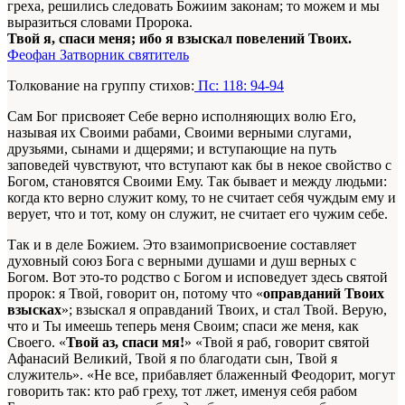
греха, решились следовать Божиим законам; то можем и мы
выразиться словами Пророка.
Твой я, спаси меня; ибо я взыскал повелений Твоих.
Феофан Затворник святитель
Толкование на группу стихов:
Пс: 118: 94-94
Сам Бог присвояет Себе верно исполняющих волю Его,
называя их Своими рабами, Своими верными слугами,
друзьями, сынами и дщерями; и вступающие на путь
заповедей чувствуют, что вступают как бы в некое свойство с
Богом, становятся Своими Ему. Так бывает и между людьми:
когда кто верно служит кому, то не считает себя чуждым ему и
верует, что и тот, кому он служит, не считает его чужим себе.
Так и в деле Божием. Это взаимоприсвоение составляет
духовный союз Бога с верными душами и душ верных с
Богом. Вот это-то родство с Богом и исповедует здесь святой
пророк: я Твой, говорит он, потому что «
оправданий Твоих
взысках
»; взыскал я оправданий Твоих, и стал Твой. Верую,
что и Ты имеешь теперь меня Своим; спаси же меня, как
Своего. «
Твой аз, спаси мя!
» «Твой я раб, говорит святой
Афанасий Великий, Твой я по благодати сын, Твой я
служитель». «Не все, прибавляет блаженный Феодорит, могут
говорить так: кто раб греху, тот лжет, именуя себя рабом