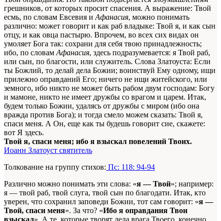
грешников, от которых просит спасения. А выражение: Твой
есмь, по словам Евсевия и
Афанасия
, можно понимать
различно: может говорит и как раб владыке: Твой я, и как сын
отцу, и как овца пастырю. Впрочем, во всех сих видах он
умоляет Бога так: сохрани для себя твою принадлежность;
ибо, по словам
Афанасия
, здесь подразумевается: я Твой раб,
или сын, по благости, или служитель. Слова Златоуста: Если
ты Божлий, то делай дела Божии; воинствуй Ему одному, ищи
прилежно оправданий Его; ничего не ищи житейского, или
земного, ибо никто не может быть рабом двум господам: Богу
и мамоне, никто не имеет дружбы со врагом и царем. Итак,
будем только Божии, удалясь от дружбы с миром (ибо она
вражда против Бога); и тогда смело можем сказать: Твой я,
спаси меня. А Он, еще как ты будешь говорит сие, скажете:
вот Я здесь.
Твой я, спаси меня; ибо я взыскал повелений Твоих.
Иоанн Златоуст святитель
Толкование на группу стихов:
Пс: 118: 94-94
Различно можно понимать эти слова: «
я — Твой
»; например:
я — твой раб, твой слуга, твой сын по благодати. Итак, кто
уверен, что сохранил заповеди Божии, тот сам говорит: «
я —
Твой, спаси меня
». За что? «
Ибо я оправдания Твои
взыскал
». А те, которые творят дела врага Твоего, конечно,