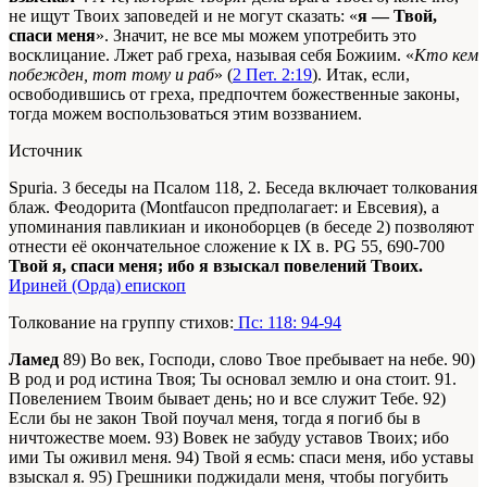
не ищут Твоих заповедей и не могут сказать: «
я — Твой,
спаси меня
». Значит, не все мы можем употребить это
восклицание. Лжет раб греха, называя себя Божиим. «
Кто кем
побежден, тот тому и раб
» (
2 Пет. 2:19
). Итак, если,
освободившись от греха, предпочтем божественные законы,
тогда можем воспользоваться этим воззванием.
Источник
Spuria. 3 беседы на Псалом 118, 2. Беседа включает толкования
блаж. Феодорита (Montfaucon предполагает: и Евсевия), а
упоминания павликиан и иконоборцев (в беседе 2) позволяют
отнести её окончательное сложение к IX в. PG 55, 690-700
Твой я, спаси меня; ибо я взыскал повелений Твоих.
Ириней (Орда) епископ
Толкование на группу стихов:
Пс: 118: 94-94
Ламед
89) Во век, Господи, слово Твое пребывает на небе. 90)
В род и род истина Твоя; Ты основал землю и она стоит. 91.
Повелением Твоим бывает день; но и все служит Тебе. 92)
Если бы не закон Твой поучал меня, тогда я погиб бы в
ничтожестве моем. 93) Вовек не забуду уставов Твоих; ибо
ими Ты оживил меня. 94) Твой я есмь: спаси меня, ибо уставы
взыскал я. 95) Грешники поджидали меня, чтобы погубить