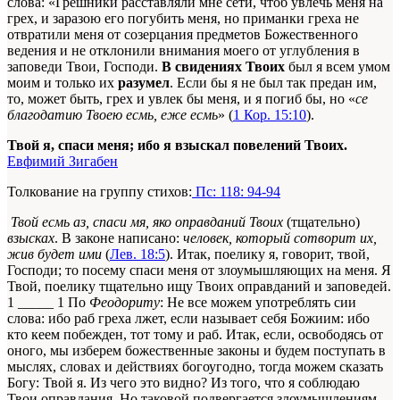
слова: «Грешники расставляли мне сети, чтоб увлечь меня на
грех, и заразою его погубить меня, но приманки греха не
отвратили меня от созерцания предметов Божественного
ведения и не отклонили внимания моего от углубления в
заповеди Твои, Господи.
В свидениях Твоих
был я всем умом
моим и только их
разумел
. Если бы я не был так предан им,
то, может быть, грех и увлек бы меня, и я погиб бы, но «
се
благодатию Твоею есмь, еже есмь
» (
1 Кор. 15:10
).
Твой я, спаси меня; ибо я взыскал повелений Твоих.
Евфимий Зигабен
Толкование на группу стихов:
Пс: 118: 94-94
Твой есмь аз, спаси мя, яко оправданий Твоих
(тщательно)
взысках
. В законе написано:
человек, который сотворит их,
жив будет ими
(
Лев. 18:5
). Итак, поелику я, говорит, твой,
Господи; то посему спаси меня от злоумышляющих на меня. Я
Твой, поелику тщательно ищу Твоих оправданий и заповедей.
1
_____
1
По
Феодориту
: Не все можем употреблять сии
слова: ибо раб грехa лжет, если называет себя Божиим: ибо
кто кеем побежден, тот тому и раб. Итак, если, освободясь от
оного, мы изберем божественные законы и будем поступать в
мыслях, словах и действиях богоугодно, тогда можем сказать
Богу: Твой я. Из чего это видно? Из того, что я соблюдаю
Твои оправдания. Но таковой подвергается злоумышлениям