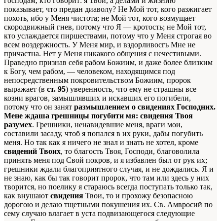
господам, кто говорит: я Твой, а делами и жизнию
показывает, что предан диаволу? Не Мой тот, кого разжигает
похоть, ибо у Меня чистота; не Мой тот, кого возмущает
скородвижный гнев, потому что Я — кротость; не Мой тот,
кто услаждается пиршествами, потому что у Меня строгая во
всем воздержность. У Меня мир, и вздорливосгь Мне не
причастна. Нет у Меня никакого общения с нечестивыми.
Праведно признав себя рабом Божиим, и даже более близким
к Богу, чем рабом, — человеком, находящимся под
непосредственным покровительством Божиим, пророк
выражает (в
ст. 95
) уверенность, что ему не страшны все
козни врагов, замышлявших и искавших его погибели,
потому что он занят
размышлением о свидениях Господних.
Мене ждаша грешницы погубити мя: свидения Твоя
разумех
. Грешники, ненавидевшие меня, враги мои,
составили засаду, чтоб я попался в их руки, дабы погубить
меня. Но так как я ничего не знал и знать не хотел, кроме
свидений Твоих
, то благость Твоя, Господи, благоволила
принять меня под Свой покров, и я избавлен был от рук их;
грешники ждали благоприятного случая, и не дождались. Я и
не знаю, как бы так говорит пророк, что там или здесь у них
творится, но поелику я стараюсь всегда поступать только так,
как внушают
свидения
Твои, то и прохожу безопасною
дорогою и делаю тщетными покушения их. Св. Амвросий по
сему случаю влагает в уста подвизающегося следующие