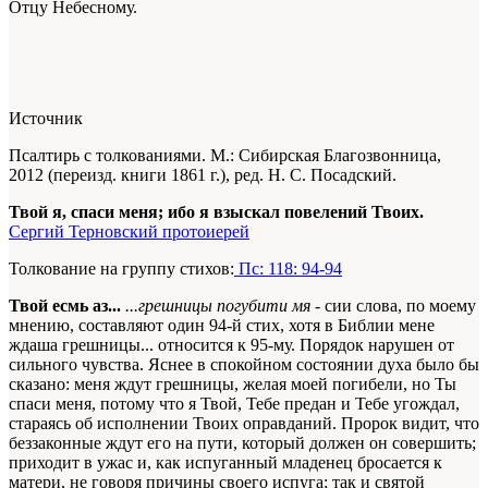
Отцу Небесному.
Источник
Псалтирь с толкованиями. М.: Сибирская Благозвонница,
2012 (переизд. книги 1861 г.), ред. Н. С. Посадский.
Твой я, спаси меня; ибо я взыскал повелений Твоих.
Сергий Терновский протоиерей
Толкование на группу стихов:
Пс: 118: 94-94
Твой есмь аз...
...грешницы погубити мя
- сии слова, по моему
мнению, составляют один 94-й стих, хотя в Библии мене
ждаша грешницы... относится к 95-му. Порядок нарушен от
сильного чувства. Яснее в спокойном состоянии духа было бы
сказано: меня ждут грешницы, желая моей погибели, но Ты
спаси меня, потому что я Твой, Тебе предан и Тебе угождал,
стараясь об исполнении Твоих оправданий. Пророк видит, что
беззаконные ждут его на пути, который должен он совершить;
приходит в ужас и, как испуганный младенец бросается к
матери, не говоря причины своего испуга; так и святой