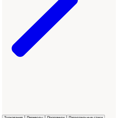
Толкования
Переводы
Проповеди
Параллельные стихи