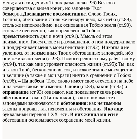
меня; а я о свидениях Твоих размышлял. 96) Всякого
совершенства я видел конец, но заповедь Твоя
безмерна.
Двенадцатое восьмистишие
. Слово Твоих,
Господи, обетовании столь же ненарушимо, как небо (ст.89),
столь же непоколебимо, как основанная Тобою земля (ст.90),
столь же неизменно, как определенная Тобою
преемственность дня и ночи (ст.91). Мысль об этом
неизменном Твоем слове и размышление о нем поддерживало
и поддерживает меня в моем бедствии (ст.92). Никогда я не
уклонюсь от неизменных Твоих обетованных заповедей, ибо
они оживляют меня (ст.93). Помоги ревностному рабу Твоему
(ст.94), так как мне угрожает опасность жизни (ст.95); Ты, как
и закон Твой, бесконечно высок, и всякое земное могущество
и величие (а также и мои враги) ничто в сравнении с Тобою
(ст.96). –
На небеси
­­ Твое слово имеет свое отечество на небе
и на земле также неизменно.
Слово
(ст.89),
закон
(ст.92) и
оправдание
(ст.93) означают, как показывает связь речи,
обетования
­­ закон (Пятикнижие), в котором вместе с
заповедями заключаются и
обетования
; как неизменны
законы природы, так неизменны и обетования.
Яко аще
буквальный перевод LXX ­­ еси.
В них живил мя еси
в
обетовании основывается сохранение моей жизни.