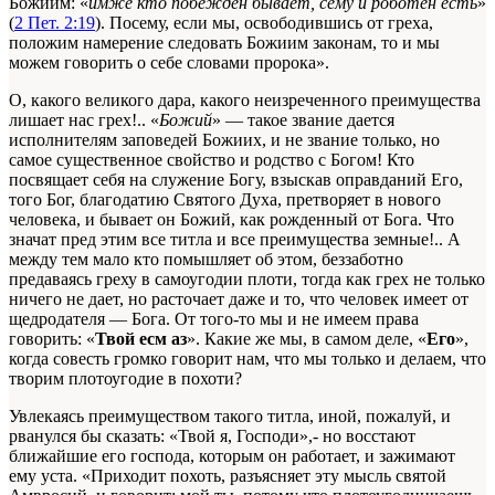
Божиим: «
имже кто побежден бывает, сему и роботен есть
»
(
2 Пет. 2:19
). Посему, если мы, освободившись от греха,
положим намерение следовать Божиим законам, то и мы
можем говорить о себе словами пророка».
О, какого великого дара, какого неизреченного преимущества
лишает нас грех!.. «
Божий
» — такое звание дается
исполнителям заповедей Божиих, и не звание только, но
самое существенное свойство и родство с Богом! Кто
посвящает себя на служение Богу, взыскав оправданий Его,
того Бог, благодатию Святого Духа, претворяет в нового
человека, и бывает он Божий, как рожденный от Бога. Что
значат пред этим все титла и все преимущества земные!.. А
между тем мало кто помышляет об этом, беззаботно
предаваясь греху в самоугодии плоти, тогда как грех не только
ничего не дает, но расточает даже и то, что человек имеет от
щедродателя — Бога. От того-то мы и не имеем права
говорить: «
Твой есм аз
». Какие же мы, в самом деле, «
Его
»,
когда совесть громко говорит нам, что мы только и делаем, что
творим плотоугодие в похоти?
Увлекаясь преимуществом такого титла, иной, пожалуй, и
рванулся бы сказать: «Твой я, Господи»,- но восстают
ближайшие его господа, которым он работает, и зажимают
ему уста. «Приходит похоть, разъясняет эту мысль святой