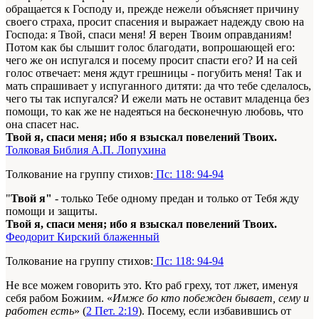
обращается к Господу и, прежде нежели объясняет причину
своего страха, просит спасения и выражает надежду свою на
Господа: я Твой, спаси меня! Я верен Твоим оправданиям!
Потом как бы слышит голос благодати, вопрошающей его:
чего же он испугался и посему просит спасти его? И на сей
голос отвечает: меня ждут грешницы - погубить меня! Так и
мать спрашивает у испуганного дитяти: да что тебе сделалось,
чего ты так испугался? И ежели мать не оставит младенца без
помощи, то как же не надеяться на бесконечную любовь, что
она спасет нас.
Твой я, спаси меня; ибо я взыскал повелений Твоих.
Толковая Библия А.П. Лопухина
Толкование на группу стихов:
Пс: 118: 94-94
"
Твой я"
- только Тебе одному предан и только от Тебя жду
помощи и защиты.
Твой я, спаси меня; ибо я взыскал повелений Твоих.
Феодорит Кирский блаженный
Толкование на группу стихов:
Пс: 118: 94-94
Не все можем говорить это. Кто раб греху, тот лжет, именуя
себя рабом Божиим. «
Имже бо кто побежден бывает, сему и
работен есть
» (
2 Пет. 2:19
). Посему, если избавившись от