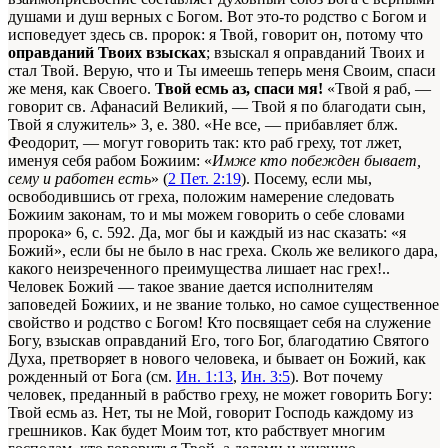
душами и душ верных с Богом. Вот это-то родство с Богом и
исповедует здесь св. пророк: я Твой, говорит он, потому что
оправданий Твоих взысках
; взыскал я оправданий Твоих и
стал Твой. Верую, что и Ты имеешь теперь меня Своим, спаси
же меня, как Своего.
Твой есмь аз, спаси мя!
«Твой я раб, —
говорит св. Афанасий Великий, — Твой я по благодати сын,
Твой я служитель»
3, е. 380
. «Не все, — прибавляет блж.
Феодорит, — могут говорить так: кто раб греху, тот лжет,
именуя себя рабом Божиим: «
Имже кто побежден бывает,
сему и работен есть
» (
2 Пет. 2:19
). Посему, если мы,
освободившись от греха, положим намерение следовать
Божиим законам, то и мы можем говорить о себе словами
пророка»
6, с. 592
. Да, мог бы и каждый из нас сказать: «я
Божий», если бы не было в нас греха. Сколь же великого дара,
какого неизреченного преимущества лишает нас грех!..
Человек Божий — такое звание дается исполнителям
заповедей Божиих, и не звание только, но самое существенное
свойство и родство с Богом! Кто посвящает себя на служение
Богу, взыскав оправданий Его, того Бог, благодатию Святого
Духа, претворяет в нового человека, и бывает он Божий, как
рожденный от Бога (см.
Ин. 1:13
,
Ин. 3:5
). Вот почему
человек, преданный в рабство греху, не может говорить Богу:
Твой есмь аз. Нет, ты не Мой, говорит Господь каждому из
грешников. Как будет Моим тот, кто рабствует многим