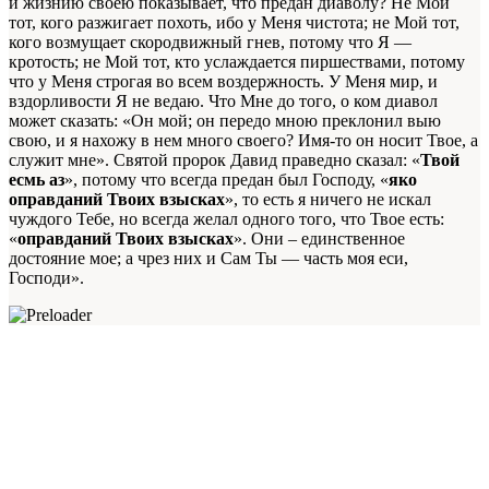
и жизнию своею показывает, что предан диаволу? Не Мой
тот, кого разжигает похоть, ибо у Меня чистота; не Мой тот,
кого возмущает скородвижный гнев, потому что Я —
кротость; не Мой тот, кто услаждается пиршествами, потому
что у Меня строгая во всем воздержность. У Меня мир, и
вздорливости Я не ведаю. Что Мне до того, о ком диавол
может сказать: «Он мой; он передо мною преклонил выю
свою, и я нахожу в нем много своего? Имя-то он носит Твое, а
служит мне». Святой пророк Давид праведно сказал: «
Твой
есмь аз
», потому что всегда предан был Господу, «
яко
оправданий Твоих взысках
», то есть я ничего не искал
чуждого Тебе, но всегда желал одного того, что Твое есть:
«
оправданий Твоих взысках
». Они – единственное
достояние мое; а чрез них и Сам Ты — часть моя еси,
Господи».