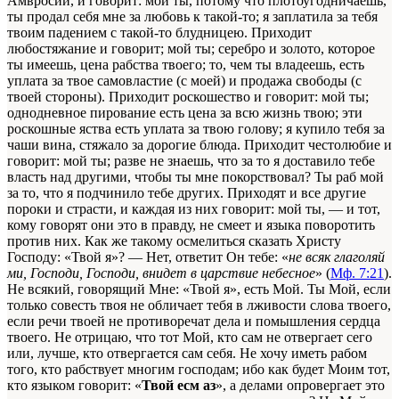
Амвросий, и говорит: мой ты, потому что плотоугодничаешь,
ты продал себя мне за любовь к такой-то; я заплатила за тебя
твоим падением с такой-то блудницею. Приходит
любостяжание и говорит; мой ты; серебро и золото, которое
ты имеешь, цена рабства твоего; то, чем ты владеешь, есть
уплата за твое самовластие (с моей) и продажа свободы (с
твоей стороны). Приходит роскошество и говорит: мой ты;
однодневное пирование есть цена за всю жизнь твою; эти
роскошные яства есть уплата за твою голову; я купило тебя за
чаши вина, стяжало за дорогие блюда. Приходит честолюбие и
говорит: мой ты; разве не знаешь, что за то я доставило тебе
власть над другими, чтобы ты мне покорствовал? Ты раб мой
за то, что я подчинило тебе других. Приходят и все другие
пороки и страсти, и каждая из них говорит: мой ты, — и тот,
кому говорят они это в правду, не смеет и языка поворотить
против них. Как же такому осмелиться сказать Христу
Господу: «Твой я»? — Нет, ответит Он тебе: «
не всяк глаголяй
ми, Господи, Господи, внидет в царствие небесное
» (
Мф. 7:21
).
Не всякий, говорящий Мне: «Твой я», есть Мой. Ты Мой, если
только совесть твоя не обличает тебя в лживости слова твоего,
если речи твоей не противоречат дела и помышления сердца
твоего. Не отрицаю, что тот Мой, кто сам не отвергает сего
или, лучше, кто отвергается сам себя. Не хочу иметь рабом
того, кто рабствует многим господам; ибо как будет Моим тот,
кто языком говорит: «
Твой есм аз
», а делами опровергает это