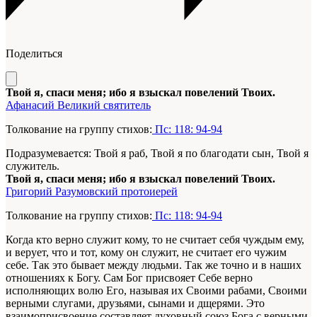
Поделиться
Твой я, спаси меня; ибо я взыскал повелений Твоих.
Афанасий Великий святитель
Толкование на группу стихов:
Пс: 118: 94-94
Подразумевается: Твой я раб, Твой я по благодати сын, Твой я
служитель.
Твой я, спаси меня; ибо я взыскал повелений Твоих.
Григорий Разумовский протоиерей
Толкование на группу стихов:
Пс: 118: 94-94
Когда кто верно служит кому, то не считает себя чуждым ему,
и верует, что и тот, кому он служит, не считает его чужим
себе. Так это бывает между людьми. Так же точно и в наших
отношениях к Богу. Сам Бог присвояет Себе верно
исполняющих волю Его, называя их Своими рабами, Своими
верными слугами, друзьями, сынами и дщерями. Это
взаимоприсвоение составляет духовный союз Бога с верными