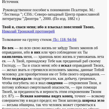
Источник
Руководственное пособие к пониманию Псалтири. М.:
"Лествица "; СПб.: Северо-западный Центр православной
литературы "Диоптра ", 2000. (По изд. 1882 г.)
Твой я, спаси меня; ибо я взыскал повелений Твоих.
Николай Троицкий протоиерей
Толкование на группу стихов:
Пс: 118: 94-94
Во век
— во всю свою жизнь не забуду Твоих законов об
оправдании, ибо
в них
или чрез соблюдение их Ты
оживляешь
меня, — хранишь мою жизнь и умножаешь лета
ея. — А Твой, принадлежу Тебе как преданный раб своему
Господу, — Ты и спаси меня: ибо я
искал
оправданий Твоих,
— желал знать и стремился исполнять законы, данные Тобой
человеку для приобретения им от Тебя своего оправдания. —
Меня
поджидали
- подстерегали, как добычу, грешники,
чтобы погубить: но я знал
свидения
— откровения Твои, и
потому избежал смертельной опасности, — при помощи
Твоей, за преданность и верность этим откровениям Твоим
(ст. 87). —
Всякия кончины видех конец
, точнее — всякому
совершенству я видел предел; но Твоя заповедь
широка зело
— весьма обширна, так что человек может стремиться к