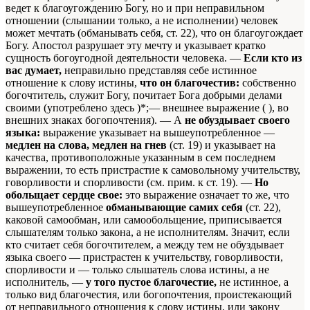
ведет к благоугождению Богу, но и при неправильном
отношении (слышании только, а не исполнении) человек
может мечтать (обманывать себя, ст. 22), что он благоугождает
Богу. Апостол разрушает эту мечту и указывает кратко
сущность богоугодной деятельности человека. —
Если кто из
вас думает,
неправильно представляя себе истинное
отношение к слову истины,
что он благочестив:
собственно
богочтитель, служит Богу, почитает Бога добрыми делами
своими (употреблено здесь )*;— внешнее выражение ( ), во
внешних знаках богопочтения). — А
не обуздывает своего
языка:
выражение указывает на вышеупотребленное —
медлен на слова, медлен на гнев
(ст. 19) и указывает на
качества, противоположные указанным в сем последнем
выражении, то есть пристрастие к самовольному учительству,
говорливости и спорливости (см. прим. к ст. 19). —
Но
обольщает сердце свое:
это выражение означает то же, что
вышеупотребленное
обманывающие самих себя
(ст. 22),
каковой самообман, или самообольщение, приписывается
слышателям только закона, а не исполнителям. Значит, если
кто считает себя богочтителем, а между тем не обуздывает
языка своего — пристрастен к учительству, говорливости,
спорливости и — только слышатель слова истины, а не
исполнитель, —
у того пустое благочестие,
не истинное, а
только вид благочестия, или богопочтения, проистекающий
от неправильного отношения к слову истины, или закону