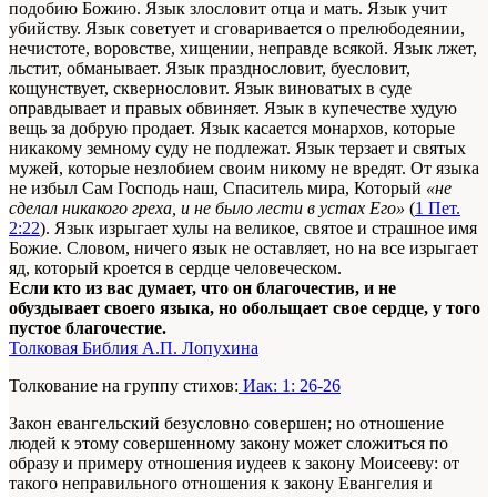
подобию Божию. Язык злословит отца и мать. Язык учит
убийству. Язык советует и сговаривается о прелюбодеянии,
нечистоте, воровстве, хищении, неправде всякой. Язык лжет,
льстит, обманывает. Язык празднословит, буесловит,
кощунствует, сквернословит. Язык виноватых в суде
оправдывает и правых обвиняет. Язык в купечестве худую
вещь за добрую продает. Язык касается монархов, которые
никакому земному суду не подлежат. Язык терзает и святых
мужей, которые незлобием своим никому не вредят. От языка
не избыл Сам Господь наш, Спаситель мира, Который
«не
сделал никакого греха, и не было лести в устах Его»
(
1 Пет.
2:22
). Язык изрыгает хулы на великое, святое и страшное имя
Божие. Словом, ничего язык не оставляет, но на все изрыгает
яд, который кроется в сердце человеческом.
Если кто из вас думает, что он благочестив, и не
обуздывает своего языка, но обольщает свое сердце, у того
пустое благочестие.
Толковая Библия А.П. Лопухина
Толкование на группу стихов:
Иак: 1: 26-26
Закон евангельский безусловно совершен; но отношение
людей к этому совершенному закону может сложиться по
образу и примеру отношения иудеев к закону Моисееву: от
такого неправильного отношения к закону Евангелия и