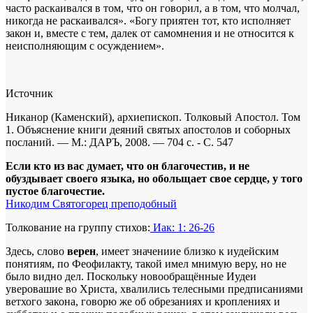
часто раскаивался в том, что он говорил, а в том, что молчал,
никогда не раскаивался». «Богу приятен тот, кто исполняет
закон и, вместе с тем, далек от самомнения и не относится к
неисполняющим с осуждением».
Источник
Никанор (Каменский), архиепископ. Толковый Апостол. Том
1. Объяснение книги деяний святых апостолов и соборных
посланий. — М.: ДАРЪ, 2008. — 704 с. - С. 547
Если кто из вас думает, что он благочестив, и не
обуздывает своего языка, но обольщает свое сердце, у того
пустое благочестие.
Никодим Святогорец преподобный
Толкование на группу стихов:
Иак: 1: 26-26
Здесь, слово
верен
, имеет значениие близко к иудейским
понятиям, по Феофилакту, такой имел мнимую веру, но не
было видно дел. Поскольку новообращённые Иудеи
уверовашие во Христа, хвалились телесными предписаниями
ветхого закона, говорю же об обрезаниях и кроплениях и