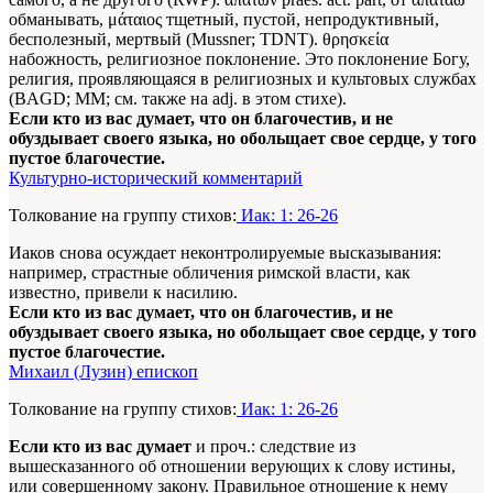
обманывать, μάταιος тщетный, пустой, непродуктивный,
бесполезный, мертвый (Mussner; TDNT). θρησκεία
набожность, религиозное поклонение. Это поклонение Богу,
религия, проявляющаяся в религиозных и культовых службах
(BAGD; ММ; см. также на adj. в этом стихе).
Если кто из вас думает, что он благочестив, и не
обуздывает своего языка, но обольщает свое сердце, у того
пустое благочестие.
Культурно-исторический комментарий
Толкование на группу стихов:
Иак: 1: 26-26
Иаков снова осуждает неконтролируемые высказывания:
например, страстные обличения римской власти, как
известно, привели к насилию.
Если кто из вас думает, что он благочестив, и не
обуздывает своего языка, но обольщает свое сердце, у того
пустое благочестие.
Михаил (Лузин) епископ
Толкование на группу стихов:
Иак: 1: 26-26
Если кто из вас думает
и проч.: следствие из
вышесказанного об отношении верующих к слову истины,
или совершенному закону. Правильное отношение к нему