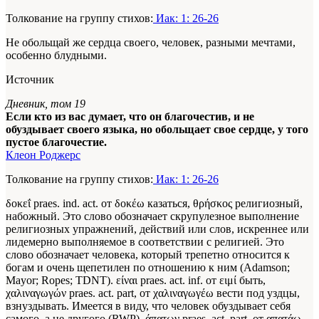
Толкование на группу стихов:
Иак: 1: 26-26
Не обольщай же сердца своего, человек, разными мечтами,
особенно блудными.
Источник
Дневник, том 19
Если кто из вас думает, что он благочестив, и не
обуздывает своего языка, но обольщает свое сердце, у того
пустое благочестие.
Клеон Роджерс
Толкование на группу стихов:
Иак: 1: 26-26
δοκεΐ praes. ind. act. от δοκέω казаться, θρήσκος религиозный,
набожный. Это слово обозначает скрупулезное выполнение
религиозных упражнений, действий или слов, искреннее или
лидемерно выполняемое в соответствии с религией. Это
слово обозначает человека, который трепетно относится к
богам и очень щепетилен по отношению к ним (Adamson;
Mayor; Ropes; TDNT). είναι praes. act. inf. от ειμί быть,
χαλιναγωγών praes. act. part, от χαλιναγωγέω вести под уздцы,
взнуздывать. Имеется в виду, что человек обуздывает себя
самого, а не другого (RWP). άπατων praes. act. part, от απατάω