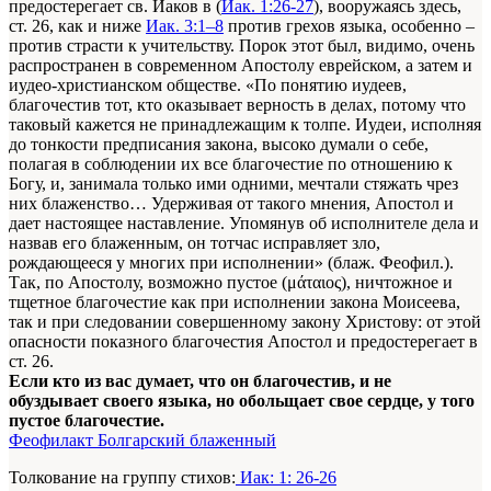
предостерегает св. Иаков в (
Иак. 1:26-27
), вооружаясь здесь,
ст. 26, как и ниже
Иак. 3:1–8
против грехов языка, особенно –
против страсти к учительству. Порок этот был, видимо, очень
распространен в современном Апостолу еврейском, а затем и
иудео-христианском обществе. «По понятию иудеев,
благочестив тот, кто оказывает верность в делах, потому что
таковый кажется не принадлежащим к толпе. Иудеи, исполняя
до тонкости предписания закона, высоко думали о себе,
полагая в соблюдении их все благочестие по отношению к
Богу, и, занимала только ими одними, мечтали стяжать чрез
них блаженство… Удерживая от такого мнения, Апостол и
дает настоящее наставление. Упомянув об исполнителе дела и
назвав его блаженным, он тотчас исправляет зло,
рождающееся у многих при исполнении» (блаж. Феофил.).
Так, по Апостолу, возможно пустое (μάταιος), ничтожное и
тщетное благочестие как при исполнении закона Моисеева,
так и при следовании совершенному закону Христову: от этой
опасности показного благочестия Апостол и предостерегает в
ст. 26.
Если кто из вас думает, что он благочестив, и не
обуздывает своего языка, но обольщает свое сердце, у того
пустое благочестие.
Феофилакт Болгарский блаженный
Толкование на группу стихов:
Иак: 1: 26-26