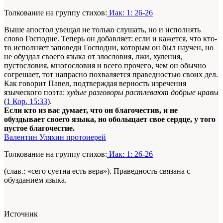
Толкование на группу стихов:
Иак: 1: 26-26
Выше апостол увещал не только слушать, но и исполнять
слово Господне. Теперь он добавляет: если и кажется, что кто-
то исполняет заповеди Господни, которым он был научен,
но
не обуздал
своего
языка от злословия, лжи, хуления,
пустословия, многословия и всего прочего, чем он обычно
согрешает, тот напрасно похваляется праведностью
своих
дел.
Как говорит Павел, подтверждая верность изречения
языческого поэта:
худые разговоры растлевают добрые нравы
(
1 Кор. 15:33
).
Если кто из вас думает, что он благочестив, и не
обуздывает своего языка, но обольщает свое сердце, у того
пустое благочестие.
Валентин Уляхин протоиерей
Толкование на группу стихов:
Иак: 1: 26-26
(слав.: «сего суетна есть вера»). Праведность связана с
обузданием языка.
Источник