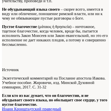
учительству, проповеди и т.п.
Не обуздывающий языка своего
– скорее всего, имеется в
виду или обличение, поношение римской власти, или ни к
чему не обязывающие пустые разговоры о Боге.
Пустое благочестие
(μάταιος ἡ θρησκεία) – ничтожное,
тщетное благочестие, когда человек, вроде бы, пытается
исполнить Закон Моисеев или Закон евангельский, но это его
исполнение не дает никаких плодов, а потому и совершенно
бессмысленно.
Источник
Экзегетический комментарий на Послание апостола Иакова.
Учебное пособие. Жировичи, изд. Минской Духовной
семинарии, 2017. С. 31-32
Если кто из вас думает, что он благочестив, и не
обуздывает своего языка, но обольщает свое сердце, у того
пустое благочестие.
Иоанн Кронштадтский праведный