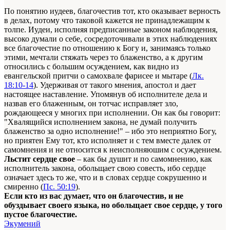
По понятию иудеев, благочестив тот, кто оказывает верность
в делах, потому что таковой кажется не принадлежащим к
толпе. Иудеи, исполняя предписанные законом наблюдения,
высоко думали о себе, сосредоточивали в этих наблюдениях
все благочестие по отношению к Богу и, занимаясь только
этими, мечтали стяжать через то блаженство, а к другим
относились с большим осуждением, как видно из
евангельской притчи о самохвале фарисее и мытаре (
Лк.
18:10-14
). Удерживая от такого мнения, апостол и дает
настоящее наставление. Упомянув об исполнителе дела и
назвав его блаженным, он тотчас исправляет зло,
рождающееся у многих при исполнении. Он как бы говорит:
"Хвалящийся исполнением закона, не думай получить
блаженство за одно исполнение!" – ибо это неприятно Богу,
но приятен Ему тот, кто исполняет и с тем вместе далек от
самомнения и не относится к неисполняюшим с осуждением.
Льстит сердце свое
– как бы душит и по самомнению, как
исполнитель закона, обольщает свою совесть, ибо сердце
означает здесь то же, что и в словах сердце сокрушенно и
смиренно (
Пс. 50:19
).
Если кто из вас думает, что он благочестив, и не
обуздывает своего языка, но обольщает свое сердце, у того
пустое благочестие.
Экумений