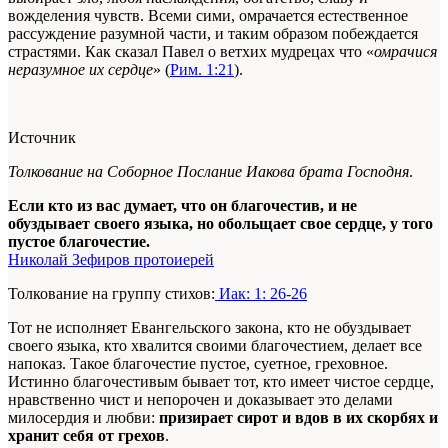
вожделения чувств. Всеми сими, омрачается естественное
рассуждение разумной части, и таким образом побеждается
страстями. Как сказал Павел о ветхих мудрецах что «
омрачися
неразумное их сердце
» (
Рим. 1:21
).
Источник
Толкование на Соборное Послание Иакова брата Господня
.
Если кто из вас думает, что он благочестив, и не
обуздывает своего языка, но обольщает свое сердце, у того
пустое благочестие.
Николай Зефиров протоиерей
Толкование на группу стихов:
Иак: 1: 26-26
Тот не исполняет Евангельского закона, кто не обуздывает
своего языка, кто хвалится своими благочестием, делает все
напоказ. Такое благочестие пустое, суетное, греховное.
Истинно благочестивым бывает тот, кто имеет чистое сердце,
нравственно чист и непорочен и доказывает это делами
милосердия и любви:
призирает сирот и вдов в их скорбях и
хранит себя от грехов
.