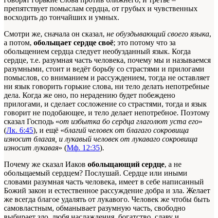
препятствует помыслам сердца, от грубых и чувственных
восходить до тончайших и умных.
Смотри же, сначала он сказал,
не обуздывающий своего языка
,
а потом,
обольщает сердце своё
; это потому что за
обольщением сердца следует необузданный язык. Когда
сердце, т.е. разумная часть человека, почему мы и называемся
разумными, стоит и ведёт борьбу со страстями и прилогами
помыслов, со вниманием и рассуждением, тогда не оставляет
ни язык говорить горькие слова, ни тело делать непотребные
дела. Когда же оно, по нерадению будет побеждено
прилогами, и сделает сосложение со страстями, тогда и язык
говорит не подобающее, и тело делает непотребное. Поэтому
сказал Господь «
от избытка бо сердца глаголют уста его
»
(
Лк. 6:45
), и ещё «
благий человек от благаго сокровища
износит благая, и лукавый человек от лукаваго сокровища
износит лукавая
» (
Мф. 12:35
).
Почему же сказал Иаков
обольщающий сердце
, а не
обольщаемый сердцем? Послушай. Сердце или иными
словами разумная часть человека, имеет в себе написанный
Божий закон и естественное рассуждение добра и зла. Желает
же всегда благое удалять от лукавого. Человек же чтобы быть
самовластным, обманывает разумную часть, свободно
выбирает зло, любя наслаждения, богатство, славу и