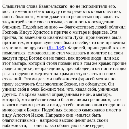
Слышатели слова Евангельскаго, но не исполнители его,
могли вменять себе в заслугу свою ревность к благочестию,
или набожность, могли даже этою ревностью оправдывать
злоупотребление своего языка, склонность к осуждению
ближних. Подобных мнимо — благочестивых людей обличил
Господь Иисус Христос в притче о мытаре и фарисее. Эта
притча, по замечанию Евангелиста Луки, произнесена была
против тех, которые «уверены были о себе, что они праведны
и уничижали других» (
Лк. 18:9
). Фарисей, пришедший в храм
помолиться, самодовольно стал указывать в молитве на свои
заслуги пред Богом: он не таков, как прочие люди, или как
этот мытарь, который стоял позади его в том же храме: прочие
люди-хищники, неправедники, прелюбодеи, а он постится два
раза в неделю и жертвует на храм десятую часть от своих
стяжаний. Этими делами набожности фарисей мечтал по
праву заслужить благоволение Божие, но обманулся. Он
унизил себя в очах Божиих тем, что, хваля себя, уничижал
других. Из храма вышел оправданным не он, а мытарь,
который, хотя действительно был великим грешником, зато
каялся в своих грехах и ожидал себе помилования от единого
милосердия Божия. Подобных фарисею самохвалов имеет в
виду Апостол Иаков. Напрасно они «мнятся быть
благочестивыми», напрасно высоко ценят дела своей
набожности, — они только обольщают свое сердце,