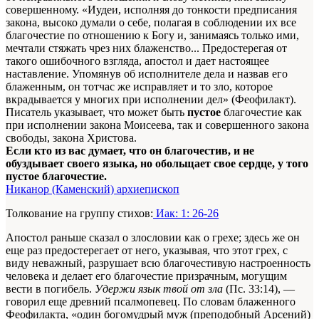
совершенному. «Иудеи, исполняя до тонкости предписания
закона, высоко думали о себе, полагая в соблюдении их все
благочестие по отношению к Богу и, занимаясь только ими,
мечтали стяжать чрез них блаженство... Предостерегая от
такого ошибочного взгляда, апостол и дает настоящее
наставление. Упомянув об исполнителе дела и назвав его
блаженным, он тотчас же исправляет и то зло, которое
вкрадывается у многих при исполнении дел» (Феофилакт).
Писатель указывает, что может быть
пустое
благочестие как
при исполнении закона Моисеева, так и совершенного закона
свободы, закона Христова.
Если кто из вас думает, что он благочестив, и не
обуздывает своего языка, но обольщает свое сердце, у того
пустое благочестие.
Никанор (Каменский) архиепископ
Толкование на группу стихов:
Иак: 1: 26-26
Апостол раньше сказал о злословии как о грехе; здесь же он
еще раз предостерегает от него, указывая, что этот грех, с
виду неважный, разрушает всю благочестивую настроенность
человека и делает его благочестие призрачным, могущим
вести в погибель.
Удержи язык твой от зла
(Пс. 33:14), —
говорил еще древний псалмопевец. По словам блаженного
Феофилакта, «один богомудрый муж (преподобный Арсений)