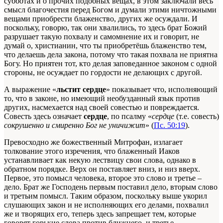
субботах и о прочих подобных вещах, в этом заключали весь
смысл благочестия перед Богом и думали этими ничтожными
вещами приобрести блаженство, других же осуждали. И
поскольку, говорю, так они хвалились, то здесь брат Божий
разрушает такую похвалу и самомнение их и говорит, не
думай о, христианин, что ты приобретёшь блаженство тем,
что делаешь дела закона, потому что такая похвала не приятна
Богу. Но приятен тот, кто делая заповеданное законом с одной
стороны, не осуждает по гордости не делающих с другой.
А выражение «
льстит сердце
» показывает что, исполняющий
то, что в законе, но имеющий необузданный язык против
других, насмехается над своей совестью и повреждается.
Совесть здесь означает
сердце
, по псалму «
сердце
(т.е. совесть)
сокрушенно и смиренно Бог не уничижит
» (
Пс. 50:19
).
Превосходно же божественный Митрофан, излагает
толкование этого изречения, что блаженный Иаков
устанавливает как некую лествицу свои слова, однако в
обратном порядке. Верх он поставляет вниз, и низ вверх.
Первое, это помысл человека, второе это слово и третье –
дело. Брат же Господень первым поставил дело, вторым слово
и третьим помысл. Таким образом, поскольку выше укорил
слушающих закон и не исполняющих его делами, похвалил
же и творящих его, теперь здесь запрещает тем, которые
говорят горькие слова против ближнего, и третье –