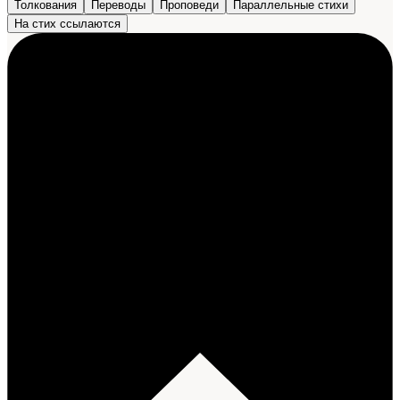
Толкования
Переводы
Проповеди
Параллельные стихи
На стих ссылаются