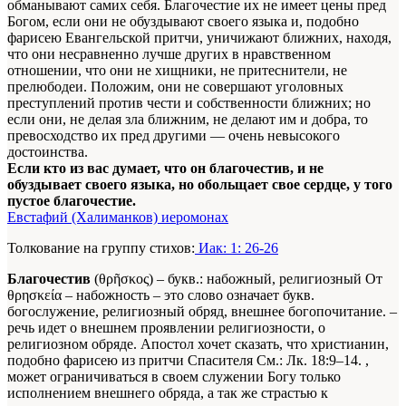
обманывают самих себя. Благочестие их не имеет цены пред
Богом, если они не обуздывают своего языка и, подобно
фарисею Евангельской притчи, уничижают ближних, находя,
что они несравненно лучше других в нравственном
отношении, что они не хищники, не притеснители, не
прелюбодеи. Положим, они не совершают уголовных
преступлений против чести и собственности ближних; но
если они, не делая зла ближним, не делают им и добра, то
превосходство их пред другими — очень невысокого
достоинства.
Если кто из вас думает, что он благочестив, и не
обуздывает своего языка, но обольщает свое сердце, у того
пустое благочестие.
Евстафий (Халиманков) иеромонах
Толкование на группу стихов:
Иак: 1: 26-26
Благочестив
(θρῆσκος) – букв.: набожный, религиозный
От
θρησκεία – набожность – это слово означает букв.
богослужение, религиозный обряд, внешнее богопочитание.
–
речь идет о внешнем проявлении религиозности, о
религиозном обряде. Апостол хочет сказать, что христианин,
подобно фарисею из притчи Спасителя
См.: Лк. 18:9–14.
,
может ограничиваться в своем служении Богу только
исполнением внешнего обряда, а так же страстью к