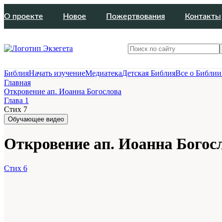
О проекте
Новое
Пожертвования
Контакты
Библия
Начать изучение
Медиатека
Детская Библия
Все о Библии
Главная
Откровение ап. Иоанна Богослова
Глава 1
Стих 7
Обучающее видео
Откровение ап. Иоанна Богосл
Стих 6