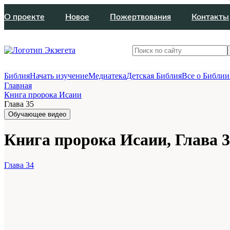
О проекте
Новое
Пожертвования
Контакты
Библия
Начать изучение
Медиатека
Детская Библия
Все о Библии
Главная
Книга пророка Исаии
Глава 35
Обучающее видео
Книга пророка Исаии, Глава 
Глава 34