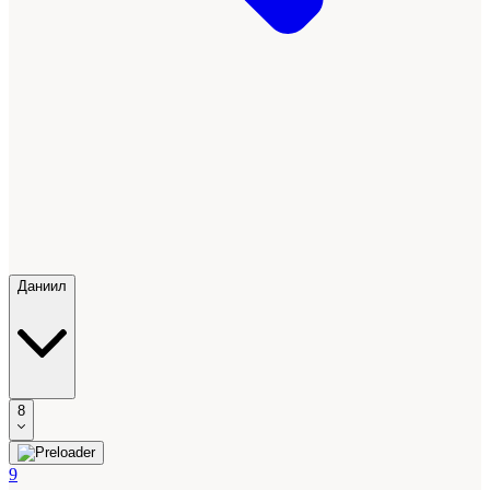
Даниил
8
9