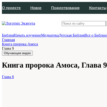
О проекте
Новое
Пожертвования
Контакты
Библия
Начать изучение
Медиатека
Детская Библия
Все о Библии
Главная
Книга пророка Амоса
Глава 9
Обучающее видео
Книга пророка Амоса, Глава 9
Глава 8