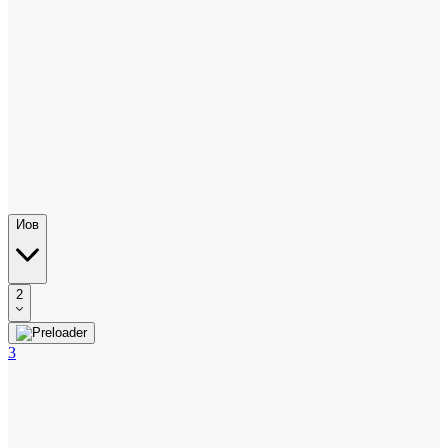
Иов
2
3