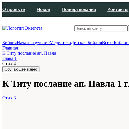
О проекте
Новое
Пожертвования
Контакты
Библия
Начать изучение
Медиатека
Детская Библия
Все о Библии
Главная
К Титу послание ап. Павла
Глава 1
Стих 4
Обучающее видео
К Титу послание ап. Павла 1 г
Стих 3