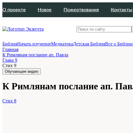
О проекте
Новое
Пожертвования
Контакты
Библия
Начать изучение
Медиатека
Детская Библия
Все о Библии
Главная
К Римлянам послание ап. Павла
Глава 9
Стих 9
Обучающее видео
К Римлянам послание ап. Павл
Стих 8