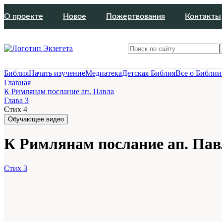
О проекте
Новое
Пожертвования
Контакты
Библия
Начать изучение
Медиатека
Детская Библия
Все о Библии
Главная
К Римлянам послание ап. Павла
Глава 3
Стих 4
Обучающее видео
К Римлянам послание ап. Павл
Стих 3