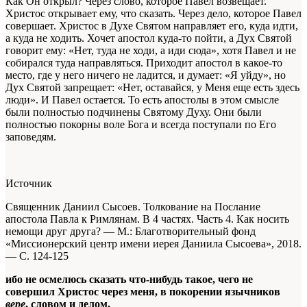
Как Он открыл? Через слово, которое Павел возвещает.
Христос открывает ему, что сказать. Через дело, которое Павел
совершает. Христос в Духе Святом направляет его, куда идти,
а куда не ходить. Хочет апостол куда-то пойти, а Дух Святой
говорит ему: «Нет, туда не ходи, а иди сюда», хотя Павел и не
собирался туда направляться. Приходит апостол в какое-то
место, где у него ничего не ладится, и думает: «Я уйду», но
Дух Святой запрещает: «Нет, оставайся, у Меня еще есть здесь
люди». И Павел остается. То есть апостолы в этом смысле
были полностью подчинены Святому Духу. Они были
полностью покорны воле Бога и всегда поступали по Его
заповедям.
Источник
Священник Даниил Сысоев. Толкование на Послание
апостола Павла к Римлянам. В 4 частях. Часть 4. Как носить
немощи друг друга? —
М.: Благотворительный фонд
«Миссионерский центр имени иерея Даниила Сысоева», 2018.
— С. 124-125
ибо не осмелюсь сказать что-нибудь такое, чего не
совершил Христос через меня, в покорении язычников
вере
, словом и делом,