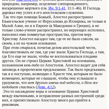
природою, например, исцеление слепорожденного,
воскрешение мертвого (см.
Ин. 9:1-41
. 11:1–46). И Господь
даровал ему успех в его апостольском служении.
Так что при помощи Божьей, Апостол распространил
Евангельское учение от Иерусалима до Иллирика, не только в
Малой Азии, но и в Европе (в Македонии и Греции), и не
только слово-учение распространил, но верующих исполнил,
наполнил ими помянутые пространства, притом веру
Христову Апостол насадил там, где ее не было совсем, на
своем, а не на чужом основании.
При этом
старался
, почитая делом апостольской чести,
благовествовать не там, где уже знали Христа Господа, а там,
где Его еще не знали, чтобы не воспользоваться плодами
других. Он не строил Церкви Христовой на основании,
положенном кем-либо из Апостолов. Апостол видит для себя
заповедь в пророческом предсказании. Так было предсказано,
так я и поступаю, возвещаю о Христе тем, которым не было
возвещено, которые не слышали, чтобы они услышали и
уразумели, что
нет другого имени под небесем, о Нем же
подобает спастись
(
Деян. 4:12
).
Это-то насаждение веры и основание Церкви Христовой
между язычниками, и исправление разных нестроений среди
них, и препятствовало Апостолу много раз прийти к
римлянам.