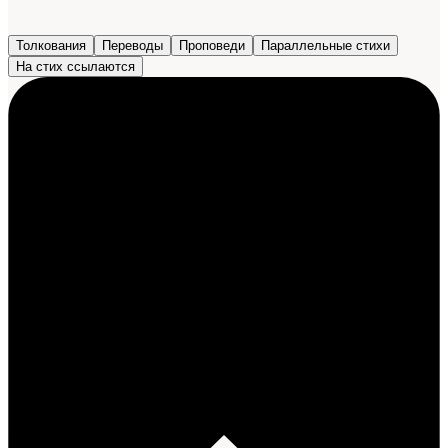
Толкования
Переводы
Проповеди
Параллельные стихи
На стих ссылаются