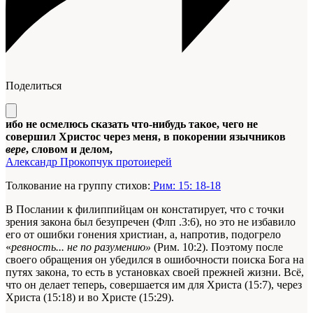
Поделиться
ибо не осмелюсь сказать что-нибудь такое, чего не
совершил Христос через меня, в покорении язычников
вере
, словом и делом,
Александр Прокопчук протоиерей
Толкование на группу стихов:
Рим: 15: 18-18
В Послании к филиппийцам он констатирует, что с точки
зрения закона был безупречен (Флп .3:6), но это не избавило
его от ошибки гонения христиан, а, напротив, подогрело
«
ревность... не по разумению»
(Рим. 10:2). Поэтому после
своего обращения он убедился в ошибочности поиска Бога на
путях закона, то есть в установках своей прежней жизни. Всё,
что он делает теперь, совершается им для Христа (15:7), через
Христа (15:18) и во Христе (15:29).