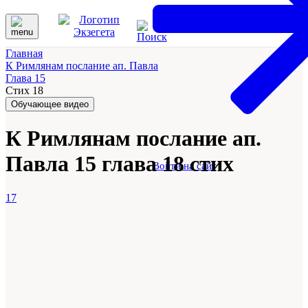
Главная
К Римлянам послание ап. Павла
Глава 15
Стих 18
Обучающее видео
К Римлянам послание ап.
Павла 15 глава 18 стих
Войти на сайт
17