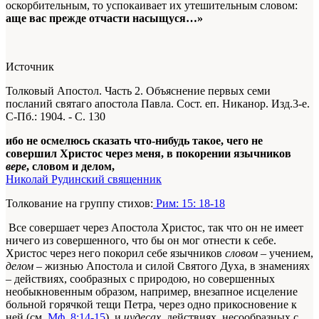
оскорбительным, то успокаивает их утешительным словом:
аще вас прежде отчасти насыщуся…»
Источник
Толковый Апостол. Часть 2. Объяснение первых семи
посланий святаго апостола Павла. Сост. еп. Никанор. Изд.3-е.
С-Пб.: 1904. - С. 130
ибо не осмелюсь сказать что-нибудь такое, чего не
совершил Христос через меня, в покорении язычников
вере
, словом и делом,
Николай Рудинский священник
Толкование на группу стихов:
Рим: 15: 18-18
Все совершает через Апостола Христос, так что он не имеет
ничего из совершенного, что бы он мог отнести к себе.
Христос через него покорил себе язычников
словом
– учением,
делом
– жизнью Апостола и силой Святого Духа, в знамениях
– действиях, сообразных с природою, но совершенных
необыкновенным образом, например, внезапное исцеление
больной горячкой тещи Петра, через одно прикосновение к
ней (см.
Мф. 8:14-15
), и
чудесах
, действиях, несообразных с