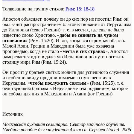
Толкование на группу стихов:
Рим: 15: 18-18
Апостол объясняет, почему он до сих пор не посетил Рим: он
был занят распространением благовествования от Иерусалима
до Иллирика (север Греции), т. е. в местах, где еще не было
известно слово Христово, «
дабы не созидать на чужом
основании
» (Рим. 15:20). И вот, когда вся огромная область
Малой Азии, Греции и Македонии была уже охвачена
проповедью, когда не стало «
места в сих странах
», Апостол
намеревается идти в далекую Испанию и по пути посетить
столицу мира Рим (Рим. 15:24).
Он просит у братьев святых молитв для успешного служения
и особенно ввиду предпринимаемого путешествия в
Иерусалим, «
чтобы послужить святым
» (Рим. 15:25), т. е.
бедствующим братьям в Иерусалиме тем подаянием, которое
он собрал для них в Македонии и Ахаии (юг Греции).
Источник
Московская духовная семинария. Сектор заочного обучения.
Учебное пособие для студентов 4 класса. Сергиев Посад. 2006