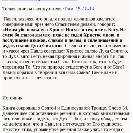
Толкование на группу стихов:
Рим: 15: 18-18
Павел, заявляя, что он для пользы язычников хвалится
совершенными чрез него Спасителем делами, говорит:
«
Имам убо похвалу о Христе Иисусе в тех, яже к Богу. Не
смею бо глаголати что, ихже не содея Христос мною, в
послушание языков, словом и делом, в силе знамений и
чудес, силою Духа Святаго»
. Следовательно, если знамения
и чудеса чрез Павла совершает Христос силою Духа Святого,
то Дух Святой есть некая природная и живая энергия и, так
сказать, качество Божества Сына. Если же так, то как будет
творением То, Что по природе
существует
в Боге и от Бога?
Каким образом в творении вся сила Сына? Такое даже и
произносить — нечестиво.
Источник
Книга сокровищ о Святой и Единосущной Троице. Слово 34.
Дальнейшее сопоставление речений, в которых внимательный
читатель
может видеть, что Дух — Бог, и всюду обладает тем
же действием, что и Сын, и не отчужден от Его сущности.
Вместе с этим,
упомянутые речения
также учат, что когда о