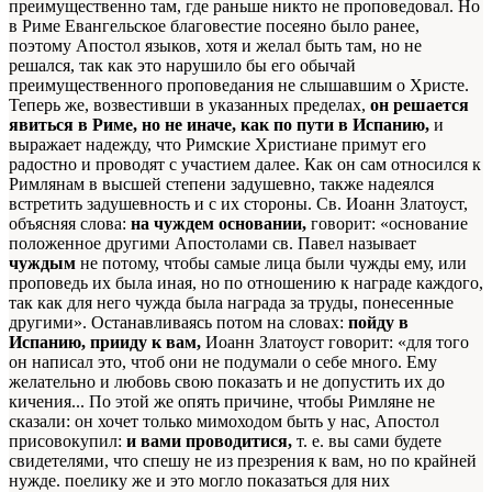
преимущественно там, где раньше никто не проповедовал. Но
в Риме Евангельское благовестие посеяно было ранее,
поэтому Апостол языков, хотя и желал быть там, но не
решался, так как это нарушило бы его обычай
преимущественного проповедания не слышавшим о Христе.
Теперь же, возвестивши в указанных пределах,
он решается
явиться в Риме, но не иначе, как по пути в Испанию,
и
выражает надежду, что Римские Христиане примут его
радостно и проводят с участием далее. Как он сам относился к
Римлянам в высшей степени задушевно, также надеялся
встретить задушевность и с их стороны. Св. Иоанн Златоуст,
объясняя слова:
на чуждем основании,
говорит: «основание
положенное другими Апостолами св. Павел называет
чуждым
не потому, чтобы самые лица были чужды ему, или
проповедь их была иная, но по отношению к награде каждого,
так как для него чужда была награда за труды, понесенные
другими». Останавливаясь потом на словах:
пойду в
Испанию, прииду к вам,
Иоанн Златоуст говорит: «для того
он написал это, чтоб они не подумали о себе много. Ему
желательно и любовь свою показать и не допустить их до
кичения... По этой же опять причине, чтобы Римляне не
сказали: он хочет только мимоходом быть у нас, Апостол
присовокупил:
и вами проводитися,
т. е. вы сами будете
свидетелями, что спешу не из презрения к вам, но по крайней
нужде. поелику же и это могло показаться для них