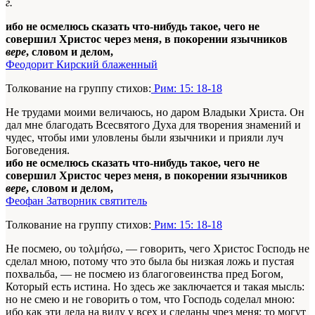
г.
ибо не осмелюсь сказать что-нибудь такое, чего не
совершил Христос через меня, в покорении язычников
вере
, словом и делом,
Феодорит Кирский блаженный
Толкование на группу стихов:
Рим: 15: 18-18
Не трудами моими величаюсь, но даром Владыки Христа. Он
дал мне благодать Всесвятого Духа для творения знамений и
чудес, чтобы ими уловлены были язычники и прияли луч
Боговедения.
ибо не осмелюсь сказать что-нибудь такое, чего не
совершил Христос через меня, в покорении язычников
вере
, словом и делом,
Феофан Затворник святитель
Толкование на группу стихов:
Рим: 15: 18-18
Не посмею, ου τολμήσω, — говорить, чего Христос Господь не
сделал мною, потому что это была бы низкая ложь и пустая
похвальба, — не посмею из благоговеинства пред Богом,
Который есть истина. Но здесь же заключается и такая мысль:
но не смею и не говорить о том, что Господь соделал мною:
ибо как эти дела на виду у всех и сделаны чрез меня; то могут