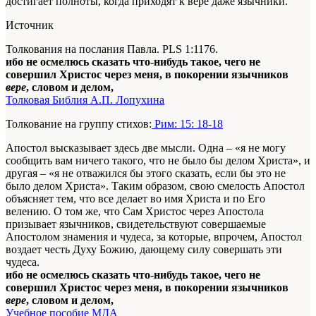
достигает полноты, когда приходят к вере даже язычники.
Источник
Толкования на послания Павла. PLS 1:1176.
ибо не осмелюсь сказать что-нибудь такое, чего не
совершил Христос через меня, в покорении язычников
вере
, словом и делом,
Толковая Библия А.П. Лопухина
Толкование на группу стихов:
Рим: 15: 18-18
Апостол высказывает здесь две мысли. Одна – «я не могу
сообщить вам ничего такого, что не было бы делом Христа», и
другая – «я не отважился бы этого сказать, если бы это не
было делом Христа». Таким образом, свою смелость Апостол
объясняет тем, что все делает во имя Христа и по Его
велению. О том же, что Сам Христос через Апостола
призывает язычников, свидетельствуют совершаемые
Апостолом знамения и чудеса, за которые, впрочем, Апостол
воздает честь Духу Божию, дающему силу совершать эти
чудеса.
ибо не осмелюсь сказать что-нибудь такое, чего не
совершил Христос через меня, в покорении язычников
вере
, словом и делом,
Учебное пособие МДА