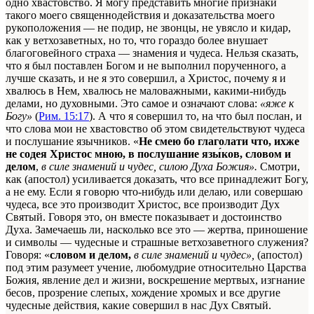
одно хвастовство. Я могу представить многие признаки
такого моего священнодействия и доказательства моего
рукоположения — не подир, не звонцы, не увясло и кидар,
как у ветхозаветных, но то, что гораздо более внушает
благоговейного страха — знамения и чудеса. Нельзя сказать,
что я был поставлен Богом и не выполнил порученного, а
лучше сказать, и не я это совершил, а Христос, почему я и
хвалюсь в Нем, хвалюсь не маловажными, какими-нибудь
делами, но духовными. Это самое и означают слова:
«яже к
Богу»
(
Рим. 15:17
). А что я совершил то, на что был послан, и
что слова мои не хвастовство об этом свидетельствуют чудеса
и послушание язычников. «
Не смею бо глаголати что, ихже
не содея Христос мною, в послушание язы́ков, словом и
делом
,
в силе знамений и чудес, силою Духа Божия».
Смотри,
как (апостол) усиливается доказать, что все принадлежит Богу,
а не ему. Если я говорю что-нибудь или делаю, или совершаю
чудеса, все это производит Христос, все производит Дух
Святый. Говоря это, он вместе показывает и достоинство
Духа. Замечаешь ли, насколько все это — жертва, приношение
и символы — чудесные и страшные ветхозаветного служения?
Говоря: «
словом и делом,
в силе знамений и чудес»,
(апостол)
под этим разумеет учение, любомудрие относительно Царства
Божия, явление дел и жизни, воскрешение мертвых, изгнание
бесов, прозрение слепых, хождение хромых и все другие
чудесные действия, какие совершил в нас Дух Святый.