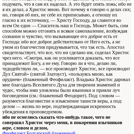
подумать, что я сам их наделал. А это будет опять ложь; ибо не
я их делал, а Христос мною. Вот почему я говорю о делах сих;
но, говоря об них, не себе их приписываю, а отношу их
гласно к их источнику, — Христу Господу, да славится во
всем Он един — Спаситель наш и Господь. Может быть, сим
способом можно отгонять и всякое самохваление, возбуждая
сознание и чувство, что вызывающее его доброе есть от
Господа: ибо все доброе действительно от Него есть, а не
умом из благочестия придумывается, что так есть. Апостол
свидетельствует, что все, что ни сделано им, соделал Христос
чрез него. «Смотри, как он усиливается доказать, что все
принадлежит Богу, а не ему. Говорю ли я что, делаю ли,
чудодействую ли, — все производит Христос, все производит
Дух Святой» (святой Златоуст), «пользуясь мною, как
орудием» (блаженный Феофилакт). Владыка Христос даровал
мне благодать Всесвятого Духа для творения знамений и
чудес, чтобы ими уловлены были язьиники и прияли луч
боговедения (см.: блаженный Феодорит). Под: словом —
разумеется благовестие и изъяснение таинств веры, а под:
делом — жизнь по вере, подтверждающая искренность
убеждения в проповедуемом.
ибо не осмелюсь сказать что-нибудь такое, чего не
совершил Христос через меня, в покорении язычников
вере
, словом и делом,
Феофилакт Болгарский блаженный