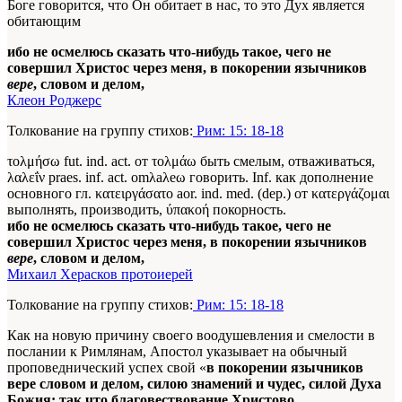
Боге говорится, что Он обитает в нас, то это Дух является
обитающим
ибо не осмелюсь сказать что-нибудь такое, чего не
совершил Христос через меня, в покорении язычников
вере
, словом и делом,
Клеон Роджерс
Толкование на группу стихов:
Рим: 15: 18-18
τολμήσω fut. ind. act. от τολμάω быть смелым, отваживаться,
λαλεΐν praes. inf. act. omλaλeω говорить. Inf. как дополнение
основного гл. κατειργάσατο aor. ind. med. (dep.) от κατεργάζομαι
выполнять, производить, ύπακοή покорность.
ибо не осмелюсь сказать что-нибудь такое, чего не
совершил Христос через меня, в покорении язычников
вере
, словом и делом,
Михаил Херасков протоиерей
Толкование на группу стихов:
Рим: 15: 18-18
Как на новую причину своего воодушевления и смелости в
послании к Римлянам, Апостол указывает на обычный
проповеднический успех свой «
в покорении язычников
вере словом и делом, силою знамений и чудес, силой Духа
Божия; так что благовествование Христово