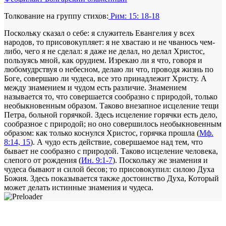
Толкование на группу стихов:
Рим: 15: 18-18
Поскольку сказал о себе: я служитель Евангелия у всех
народов, то присовокупляет: я не хвастаю и не чванюсь чем-
либо, чего я не сделал: я даже не делал, но делал Христос,
пользуясь мной, как орудием. Изрекаю ли я что, говоря и
любомудрствуя о небесном, делаю ли что, проводя жизнь по
Боге, совершаю ли чудеса, все это принадлежит Христу. А
между знамением и чудом есть различие. Знамением
называется то, что совершается сообразно с природой, только
необыкновенным образом. Таково внезапное исцеление тещи
Петра, больной горячкой. Здесь исцеление горячки есть дело,
сообразное с природой; но оно совершилось необыкновенным
образом: как только коснулся Христос, горячка прошла (
Мф.
8:14, 15
). А чудо есть действие, совершаемое над тем, что
бывает не сообразно с природой. Таково исцеление человека,
слепого от рождения (
Ин. 9:1-7
). Поскольку же знамения и
чудеса бывают и силой бесов; то присовокупил: силою Духа
Божия. Здесь показывается также достоинство Духа, Который
может делать истинные знамения и чудеса.