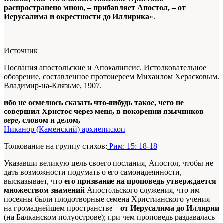
распространено мною, – прибавляет Апостол, – от
Иерусалима и окрестности до Иллирика
».
Источник
Послания апостольские и Апокалипсис. Истолковательное
обозрение, составленное протоиереем Михаилом Херасковым.
Владимир-на-Клязьме, 1907.
ибо не осмелюсь сказать что-нибудь такое, чего не
совершил Христос через меня, в покорении язычников
вере
, словом и делом,
Никанор (Каменский) архиепископ
Толкование на группу стихов:
Рим: 15: 18-18
Указавши великую цель своего послания, Апостол, чтобы не
дать возможности подумать о его самонадеянности,
высказывает, что
его призвание на проповедь утверждается
множеством знамений
Апостольского служения, что им
посеяны были плодотворные семена Христианского учения
на громаднейшем пространстве –
от Иерусалима до Иллирии
(на Балканском полуострове); при чем проповедь раздавалась