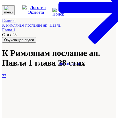
Главная
К Римлянам послание ап. Павла
Глава 1
Стих 28
Обучающее видео
К Римлянам послание ап.
Павла 1 глава 28 стих
Войти на сайт
27