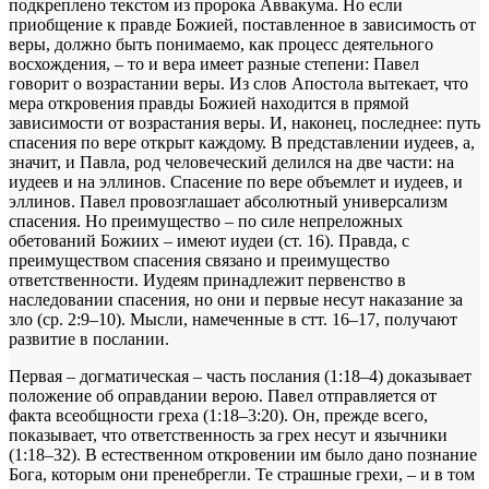
подкреплено текстом из пророка Аввакума. Но если
приобщение к правде Божией, поставленное в зависимость от
веры, должно быть понимаемо, как процесс деятельного
восхождения, – то и вера имеет разные степени: Павел
говорит о возрастании веры. Из слов Апостола вытекает, что
мера откровения правды Божией находится в прямой
зависимости от возрастания веры. И, наконец, последнее: путь
спасения по вере открыт каждому. В представлении иудеев, а,
значит, и Павла, род человеческий делился на две части: на
иудеев и на эллинов. Спасение по вере объемлет и иудеев, и
эллинов. Павел провозглашает абсолютный универсализм
спасения. Но преимущество – по силе непреложных
обетований Божиих – имеют иудеи (ст. 16). Правда, с
преимуществом спасения связано и преимущество
ответственности. Иудеям принадлежит первенство в
наследовании спасения, но они и первые несут наказание за
зло (ср. 2:9–10). Мысли, намеченные в стт. 16–17, получают
развитие в послании.
Первая – догматическая – часть послания (1:18–4) доказывает
положение об оправдании верою. Павел отправляется от
факта всеобщности греха (1:18–3:20). Он, прежде всего,
показывает, что ответственность за грех несут и язычники
(1:18–32). В естественном откровении им было дано познание
Бога, которым они пренебрегли. Те страшные грехи, – и в том