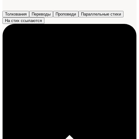
Толкования
Переводы
Проповеди
Параллельные стихи
На стих ссылаются