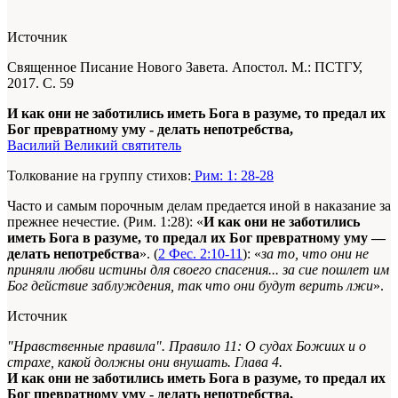
Источник
Священное Писание Нового Завета. Апостол. М.: ПСТГУ,
2017. С. 59
И как они не заботились иметь Бога в разуме, то предал их
Бог превратному уму - делать непотребства,
Василий Великий святитель
Толкование на группу стихов:
Рим: 1: 28-28
Часто и самым порочным делам предается иной в наказание за
прежнее нечестие. (Рим. 1:28): «
И как они не заботились
иметь Бога в разуме, то предал их Бог превратному уму —
делать непотребства
». (
2 Фес. 2:10-11
): «
за то, что они не
приняли любви истины для своего спасения... за сие пошлет им
Бог действие заблуждения, так что они будут верить лжи
».
Источник
"Нравственные правила". Правило 11: О судах Божиих и о
страхе, какой должны они внушать. Глава 4.
И как они не заботились иметь Бога в разуме, то предал их
Бог превратному уму - делать непотребства,