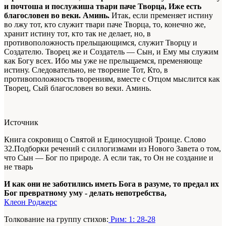
и почтоша и послужиша твари паче Творца, Иже есть
благословен во веки. Аминь.
Итак, если пременяет истину
во лжу тот, кто служит твари паче Творца, то, конечно же,
хранит истину тот, кто так не делает, но, в
противоположность прельщающимся, служит Творцу и
Создателю. Творец же и Создатель — Сын, и Ему мы служим
как Богу всех. Ибо мы уже не прельщаемся, пременяюще
истину. Следовательно, не творение Тот, Кто, в
противоположность творениям, вместе с Отцом мыслится как
Творец, Сый благословен во веки. Аминь.
Источник
Книга сокровищ о Святой и Единосущной Троице. Слово
32.Подборки речений с силлогизмами из Нового Завета о том,
что Сын — Бог по природе. А если так, то Он не создание и
не тварь
И как они не заботились иметь Бога в разуме, то предал их
Бог превратному уму - делать непотребства,
Клеон Роджерс
Толкование на группу стихов:
Рим: 1: 28-28