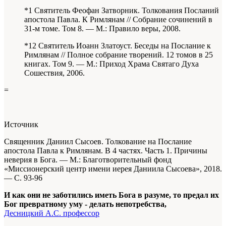
*1 Святитель Феофан Затворник. Толкования Посланий
апостола Павла. К Римлянам // Собрание сочинений в
31-м томе. Том 8. — М.: Правило веры, 2008.
*12 Святитель Иоанн Златоуст. Беседы на Послание к
Римлянам // Полное собрание творений. 12 томов в 25
книгах. Том 9. — М.: Приход Храма Святаго Духа
Сошествия, 2006.
=
Источник
Священник Даниил Сысоев. Толкование на Послание
апостола Павла к Римлянам. В 4 частях. Часть 1. Причины
неверия в Бога. —
М.: Благотворительный фонд
«Миссионерский центр имени иерея Даниила Сысоева», 2018.
— С. 93-96
И как они не заботились иметь Бога в разуме, то предал их
Бог превратному уму - делать непотребства,
Десницкий А.С. профессор