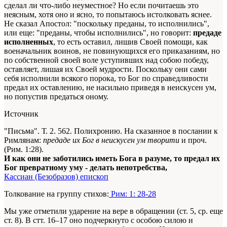
сделал ли что-либо неуместное? Но если почитаешь это
неясным, хотя оно и ясно, то попытаюсь истолковать яснее.
Не сказал Апостол: "поскольку преданы, то исполнились",
или еще: "преданы, чтобы исполнились", но говорит:
предаде
исполненных
, то есть оставил, лишив Своей помощи, как
военачальник воинов, не повинующихся его приказаниям, но
по собственной своей воле уступивших над собою победу,
оставляет, лишая их Своей мудрости. Поскольку они сами
себя исполнили всякого порока, то Бог по справедливости
предал их оставлению, не насильно приведя в неискусен ум,
но попустив предаться оному.
Источник
"Письма". Т. 2. 562. Полихронию. На сказанное в послании к
Римлянам:
предаде их Бог в неискусен ум творити
и проч.
(Рим. 1:28).
И как они не заботились иметь Бога в разуме, то предал их
Бог превратному уму - делать непотребства,
Кассиан (Безобразов) епископ
Толкование на группу стихов:
Рим: 1: 28-28
Мы уже отметили ударение на вере в обращении (ст. 5, ср. еще
ст. 8). В стт. 16–17 оно подчеркнуто с особою силою и