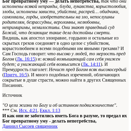
Бог превратному уму — делать непотребства,
так что они
исполнены всякой неправды, блуда, лукавства, корыстолюбия,
злобы, исполнены зависти, убийства, распрей… обидчики,
самохвалы, горды, изобретательны на зло, непослушны
родителям, безрассудны, вероломны, нелюбовны,
непримиримы, немилостивы. Они знают праведный суд
Божий, что делающие такие дела достойны смерти.
Видишь, как
апостол
злонравие, гордыню и остальные из
скрытых
грехов
соединяет в одно целое с убийством,
корыстолюбием и всеми подобными им
явными грехами
? И
Сам Господь говорит:
что высоко у людей, то мерзость пред
Богом
(
Лк. 16:15
) и:
всякий возвышающий сам себя унижен
будет; а унижающий себя возвысится
(
Лк. 14:11
). И
Премудрость глаголет:
Нечист пред Богом всяк высокосердый
(
Притч. 16:5
). И много
подобных изречений,
обличающих
сокрытые в душе страсти, можно найти в других
Священных
Писаниях.
Источник
"О цели жизни по Богу и об истинном подвижничестве".
*** См.
Исх. 4:21
,
Еккл. 1:13
И как они не заботились иметь Бога в разуме, то предал их
Бог превратному уму - делать непотребства,
Даниил Сысоев священник