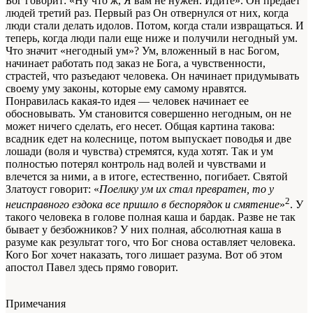
Бог говорит: «Ну что ж, Я вам не нужен. Идите». Он предает
людей третий раз. Первый раз Он отвернулся от них, когда
люди стали делать идолов. Потом, когда стали извращаться. И
теперь, когда люди пали еще ниже и получили негодный ум.
Что значит «негодный ум»? Ум, вложенный в нас Богом,
начинает работать под заказ не Бога, а чувственности,
страстей, что разъедают человека. Он начинает придумывать
своему уму законы, которые ему самому нравятся.
Понравилась какая-то идея — человек начинает ее
обосновывать. Ум становится совершенно негодным, он не
может ничего сделать, его несет. Общая картина такова:
всадник едет на колеснице, потом выпускает поводья и две
лошади (воля и чувства) стремятся, куда хотят. Так и ум
полностью потерял контроль над волей и чувствами и
влечется за ними, а в итоге, естественно, погибает. Святой
Златоуст говорит: «
Поелику ум их стал превратен, то у
2
неисправного ездока все пришло в беспорядок и смятение
»
. У
такого человека в голове полная каша и бардак. Разве не так
бывает у безбожников? У них полная, абсолютная каша в
разуме как результат того, что Бог снова оставляет человека.
Кого Бог хочет наказать, того лишает разума. Вот об этом
апостол Павел здесь прямо говорит.
Примечания