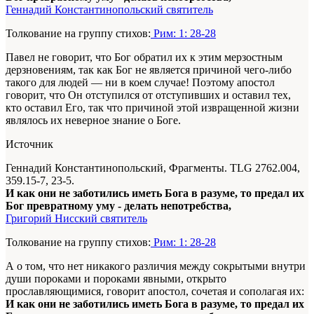
Геннадий Константинопольский святитель
Толкование на группу стихов:
Рим: 1: 28-28
Павел не говорит, что Бог обратил их к этим мерзостным
дерзновениям, так как Бог не является причиной чего-либо
такого для людей — ни в коем случае! Поэтому апостол
говорит, что Он отступился от отступивших и оставил тех,
кто оставил Его, так что причиной этой извращенной жизни
являлось их неверное знание о Боге.
Источник
Геннадий Константинопольский, Фрагменты. TLG 2762.004,
359.15-7, 23-5.
И как они не заботились иметь Бога в разуме, то предал их
Бог превратному уму - делать непотребства,
Григорий Нисский святитель
Толкование на группу стихов:
Рим: 1: 28-28
А о том, что нет никакого различия между сокрытыми внутри
души
пороками и пороками явными, открыто
прославляющимися, говорит апостол, сочетая и сополагая их:
И как они не заботились иметь Бога в разуме, то предал их