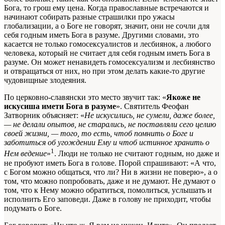
Бога, то грош ему цена. Когда православные встречаются и
начинают собирать разные страшилки про ужасы
глобализации, а о Боге не говорят, значит, они не сочли для
себя годным иметь Бога в разуме. Другими словами, это
касается не только гомосексуалистов и лесбиянок, а любого
человека, который не считает для себя годным иметь Бога в
разуме. Он может ненавидеть гомосексуализм и лесбиянство
и отвращаться от них, но при этом делать какие-то другие
чудовищные злодеяния.
По церковно-славянски это место звучит так: «
Якоже не
искусиша имети Бога в разуме
». Святитель Феофан
Затворник объясняет: «
Не искусились, не сумели, даже более,
— не делали опытов, не старались, не поставляли сего целию
своей жизни, — того, то есть, чтоб помнить о Боге и
заботиться об угождении Ему и чтоб истинное хранить о
1
Нем ведение
»
. Люди не только не считают годным, но даже и
не пробуют иметь Бога в голове. Порой спрашивают: «А что,
с Богом можно общаться, что ли? Ни в жизни не поверю», а о
том, что можно попробовать, даже и не думают. Не думают о
том, что к Нему можно обратиться, помолиться, услышать и
исполнить Его заповеди. Даже в голову не приходит, чтобы
подумать о Боге.