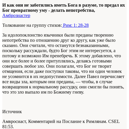
И как они не заботились иметь Бога в разуме, то предал их
Бог превратному уму - делать непотребства,
Амброзиастер
Толкование на группу стихов:
Рим: 1: 28-28
За идолопоклонство язычники были преданы творению
непотребства по отношению друг ко другу, как уже было
сказано. Они считали, что останутся безнаказанными,
поскольку рассуждали, будто Бог этим не интересуется, а
потому и возможно Им пренебречь. К этому добавлено, что
они все более и более притуплялись, делаясь готовыми
совершать любое зло. Они полагали, что Бог не творит
отмщения, если даже поступки таковы, что ни один человек
не усомнится в их недопустимости. Далее Павел перечисляет
все виды зла, которым они преданы, — чтобы, в случае
возвращения к нормальному рассудку, они смогли бы понять,
что это зло выпало им по Божиему гневу.
Источник
Амвросиаст, Комментарий на Послание к Римлянам. CSEL
81:53.