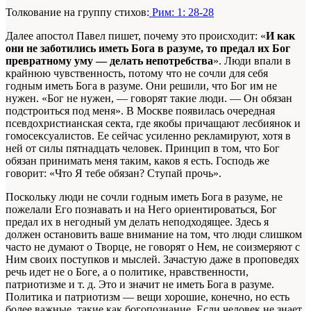
Толкование на группу стихов:
Рим: 1: 28-28
Далее апостол Павел пишет, почему это происходит: «
И как
они не заботились иметь Бога в разуме, то предал их Бог
превратному уму — делать непотребства
». Люди впали в
крайнюю чувственность, потому что не сочли для себя
годным иметь Бога в разуме. Они решили, что Бог им не
нужен. «Бог не нужен, — говорят такие люди. — Он обязан
подстроиться под меня». В Москве появилась очередная
псевдохристианская секта, где якобы причащают лесбиянок и
гомосексуалистов. Ее сейчас усиленно рекламируют, хотя в
ней от силы пятнадцать человек. Принцип в том, что Бог
обязан принимать меня таким, каков я есть. Господь же
говорит: «Что Я тебе обязан? Ступай прочь».
Поскольку люди не сочли годным иметь Бога в разуме, не
пожелали Его познавать и на Него ориентироваться, Бог
предал их в негодный ум делать неподходящее. Здесь я
должен остановить ваше внимание на том, что люди слишком
часто не думают о Творце, не говорят о Нем, не соизмеряют с
Ним своих поступков и мыслей. Зачастую даже в проповедях
речь идет не о Боге, а о политике, нравственности,
патриотизме и т. д. Это и значит не иметь Бога в разуме.
Политика и патриотизм — вещи хорошие, конечно, но есть
более важные, такие как богопознание. Если человек не знает