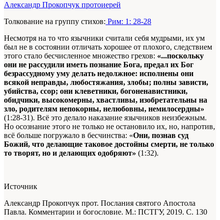
Александр Прокопчук протоиерей
Толкование на группу стихов:
Рим: 1: 28-28
Несмотря на то что язычники считали себя мудрыми, их ум
был не в состоянии отличать хорошее от плохого, следствием
этого стало бесчисленное множество грехов:
«...поскольку
они не рассудили иметь познание Бога, предал их Бог
безрассудному уму делать недолжное: исполнены они
всякой неправды, любостяжания, злобы; полны зависти,
убийства, ссор; они клеветники, богоненавистники,
обидчики, высокомерны, хвастливы, изобретательны на
зло, родителям непокорны, нелюбовны, немилосердны»
(1:28-31). Всё это делало наказание язычников неизбежным.
Но осознание этого не только не остановило их, но, напротив,
всё больше погружало в бесчинства: «
Они, познав суд
Божий, что делающие таковое достойны смерти, не только
то творят, но и делающих одобряют»
(1:32).
Источник
Александр Прокопчук прот. Послания святого Апостола
Павла. Комментарии и богословие. М.: ПСТГУ, 2019. С. 130