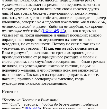
Чтобы не показалось, что апостол, ведя длинную речь о
мужеложстве, намекает на римлян, он перешел, наконец, к
грехам другого рода и во всей речи своей касается других
лиц. И как всегда, беседуя с верующими о грехах и желая
доказать, что их должно избегать, апостол приводит в пример
язычников, говоря:
"Не в страсти похотения, как и язычники,
не знающие Бога"
, и далее:
"дабы вы не скорбели, как прочие,
не имеющие надежды"
(
1 Фес. 4:5, 13
), — так и здесь он
указывает на грехи язычников и лишает последних всякого
оправдания, говоря, что дерзновения их зависят не от
неведения, но от склонности. Потому не сказал: так как не
уразумели, но говорит:
"И как они не заботились иметь
Бога в разуме"
, показывая, что грехи их происходили
преимущественно от развращенного рассудка и любви к
словопрениям, а не случайного восприятия, — были грехами
не плоти, как утверждают некоторые еретики, но ума и
порочного желания, и что источник всех зол заключается
именно здесь. Так как ум их сделался превратным, то все,
наконец, пришло в беспорядок и смятение, когда
руководитель оказался поврежденным.
Источник
"Беседы на Послание к Римлянам".
*** "
Они
", – говорит, – "
дойдя до бесчувствия, предались
распутству
" (
Еф. 4:19
). Итак, когда ты услышишь, что