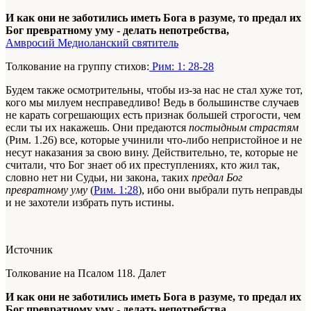
И как они не заботились иметь Бога в разуме, то предал их
Бог превратному уму - делать непотребства,
Амвросий Медиоланский святитель
Толкование на группу стихов:
Рим: 1: 28-28
Будем также осмотрительны, чтобы из-за нас не стал хуже тот,
кого мы милуем несправедливо! Ведь в большинстве случаев
не карать согрешающих есть признак большей строгости, чем
если ты их накажешь. Они предаются
постыдным страстям
(Рим. 1.26) все, которые учинили что-либо непристойное и не
несут наказания за свою вину. Действительно, те, которые не
считали, что Бог знает об их преступлениях, кто жил так,
словно нет ни Судьи, ни закона, таких
предал Бог
превратному уму
(
Рим. 1:28
), ибо они выбрали путь неправды
и не захотели избрать путь истины.
Источник
Толкование на Псалом 118. Далет
И как они не заботились иметь Бога в разуме, то предал их
Бог превратному уму - делать непотребства,