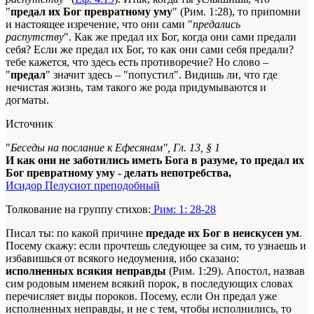
"
предал их Бог превратному уму
" (Рим. 1:28), то припомни
и настоящее изречение, что они сами "
предались
распутству
". Как же предал их Бог, когда они сами предали
себя? Если же предал их Бог, то как они сами себя предали?
тебе кажется, что здесь есть противоречие? Но слово –
"
предал
" значит здесь – "попустил". Видишь ли, что где
нечистая жизнь, там такого же рода придумываются и
догматы.
Источник
"
Беседы на послание к Ефесянам", Гл. 13, § 1
И как они не заботились иметь Бога в разуме, то предал их
Бог превратному уму - делать непотребства,
Исидор Пелусиот преподобный
Толкование на группу стихов:
Рим: 1: 28-28
Писал ты: по какой причине
предаде их Бог в неискусен ум
.
Посему скажу: если прочтешь следующее за сим, то узнаешь и
избавишься от всякого недоумения, ибо сказано:
исполненных всякия неправды
(Рим. 1:29). Апостол, назвав
сим родовым именем всякий порок, в последующих словах
перечисляет виды пороков. Посему, если Он предал уже
исполненных неправды, и не с тем, чтобы исполнились, то