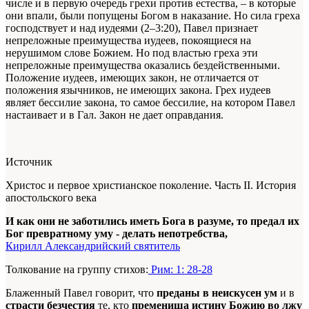
числе и в первую очередь грехи против естества, – в которые
они впали, были попущены Богом в наказание. Но сила греха
господствует и над иудеями (2–3:20), Павел признает
непреложные преимущества иудеев, покоящиеся на
нерушимом слове Божием. Но под властью греха эти
непреложные преимущества оказались бездейственными.
Положение иудеев, имеющих закон, не отличается от
положения язычников, не имеющих закона. Грех иудеев
являет бессилие закона, то самое бессилие, на котором Павел
настаивает и в Гал. Закон не дает оправдания.
Источник
Христос и первое христианское поколение. Часть II. История
апостольского века
И как они не заботились иметь Бога в разуме, то предал их
Бог превратному уму - делать непотребства,
Кирилл Александрийский святитель
Толкование на группу стихов:
Рим: 1: 28-28
Блаженный Павел говорит, что
преданы в неискусен ум
и в
страсти безчестия
те, кто
премениша истину Божию во лжу