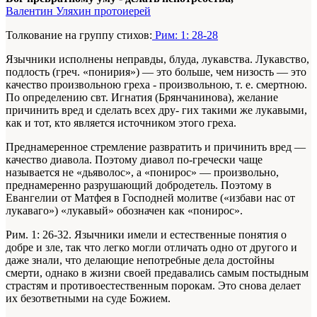
Валентин Уляхин протоиерей
Толкование на группу стихов:
Рим: 1: 28-28
Язычники исполнены неправды, блуда, лукавства. Лукавство,
подлость (греч. «понирия») — это больше, чем низость — это
качество произвольною греха - произвольною, т. е. смертною.
По определению свт. Игнатия (Брянчанинова), желание
причинить вред и сделать всех дру- гих такими же лукавыми,
как и тот, кто является источником этого греха.
Преднамеренное стремление развратить и причинить вред —
качество диавола. Поэтому диавол по-гречески чаще
называется не «дьяволос», а «понирос» — произвольно,
преднамеренно разрушающий добродетель. Поэтому в
Евангелии от Матфея в Господней молитве («избави нас от
лукаваго») «лукавый» обозначен как «понирос».
Рим. 1: 26-32. Язычники имели и естественные понятия о
добре и зле, так что легко могли отличать одно от другого и
даже знали, что делающие непотребные дела достойны
смерти, однако в жизни своей предавались самым постыдным
страстям и противоестественным порокам. Это снова делает
их безответными на суде Божием.