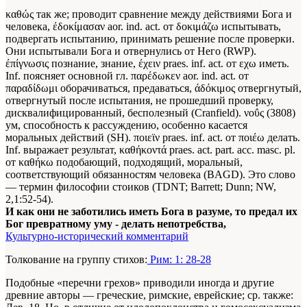
καθώς так же; проводит сравнение между действиями Бога и
человека, έδοκίμασαν aor. ind. act. от δοκιμάζω испытывать,
подвергать испытанию, принимать решение после проверки.
Они испытывали Бога и отвернулись от Него (RWP).
έπίγνωσις познание, знание, έχειν praes. inf. act. от εχω иметь.
Inf. поясняет основной гл. παρέδωκεν aor. ind. act. от
παραδίδωμι оборачиваться, предаваться, άδόκιμος отвергнутый,
отвергнутый после испытания, не прошедший проверку,
дисквалифицированный, бесполезный (Cranfield). νοΰς (3808)
ум, способность к рассуждению, особенно касается
моральных действий (SH). ποιεϊν praes. inf. act. от ποιέω делать.
Inf. выражает результат, καθήκοντά praes. act. part. асс. masc. pl.
от καθήκω подобающий, подходящий, моральный,
соответствующий обязанностям человека (BAGD). Это слово
— термин философии стоиков (TDNT; Barrett; Dunn; NW,
2,1:52-54).
И как они не заботились иметь Бога в разуме, то предал их
Бог превратному уму - делать непотребства,
Культурно-исторический комментарий
Толкование на группу стихов:
Рим: 1: 28-28
Подобные «перечни грехов» приводили иногда и другие
древние авторы — греческие, римские, еврейские; ср. также: