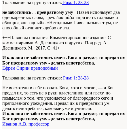
Толкование на группу стихов:
Рим: 1: 28-28
не заботились
...
превратному уму
- Павел использует два
однокоренных слова, греч. δοκιμάζω «признать годным» и
αδόκιμος «негодный». «Негодным» Павел называет ум, не
способный отличить добро от зла.
+++Павловы послания. Комментированное издание. С
комментариями А. Десницкого и других. Под ред. А.
Десницкого. М.: 2017. С. 41+
+
И как они не заботились иметь Бога в разуме, то предал их
Бог превратному уму - делать непотребства,
Ефрем Сирин преподобный
Толкование на группу стихов:
Рим: 1: 28-28
Не восхотели в себе познать Бога, хотя и могли, — и Бог
предал их, то есть не в руки властелинов или греху, но
помыслам о том, что уклоняется от благородного сего и
преполезного убеждения. Предал их в превратный ум —
делать непотребства, каковые уже и учиняли.
И как они не заботились иметь Бога в разуме, то предал их
Бог превратному уму - делать непотребства,
Иванов А.В. профессор