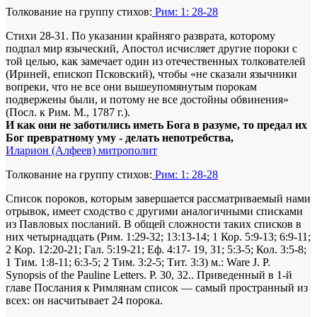
Толкование на группу стихов:
Рим: 1: 28-28
Стихи 28-31. По указании крайняго разврата, которому
подпал мир языческий, Апостол исчисляет другие пороки с
той целью, как замечает один из отечественных толкователей
(Ириней, епископ Псковский), чтобы «не сказали язычники
вопреки, что не все они вышеупомянутым порокам
подвержены были, и потому не все достойны обвинения»
(Посл. к Рим. М., 1787 г.).
И как они не заботились иметь Бога в разуме, то предал их
Бог превратному уму - делать непотребства,
Иларион (Алфеев) митрополит
Толкование на группу стихов:
Рим: 1: 28-28
Список пороков, которым завершается рассматриваемый нами
отрывок, имеет сходство с другими аналогичными списками
из Павловых посланий. В общей сложности таких списков в
них четырнадцать (Рим. 1:29-32; 13:13-14; 1 Кор. 5:9-13; 6:9-11;
2 Кор. 12:20-21; Гал. 5:19-21; Еф. 4:17- 19, 31; 5:3-5; Кол. 3:5-8;
1 Тим. 1:8-11; 6:3-5; 2 Тим. 3:2-5; Тит. 3:3)
м.: Ware J. P.
Synopsis of the Pauline Letters. P. 30, 32.
. Приведенный в 1-й
главе Послания к Римлянам список — самый пространный из
всех: он насчитывает 24 порока.