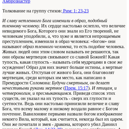
Амброзиастер
Толкование на группу стихов:
Рим: 1: 23-23
И славу нетленного Бога изменили в образ, подобный
тленному человеку.
Их сердце настолько ослепло, что величие
невидимого Бога, Которого они знали из Его творений, не
человекам уподобили, а, что хуже и является непрощаемым
преступлением, изменили в образ человека: «богом» они
называют
образ тленного человека,
то есть подобие человека.
Живых людей они этим словом называть не решаются, так
они образы мертвецов связывают со славой Божией! Какая
тупость, какая глупость - называть себя мудрецами в свое же
осуждение! Образ для них значит больше истины, а мертвые
лучше живых. Отступая от живого Бога, они благоволят
мертвецам, среди которых им место, как написано в
Премудрости Соломона:
Будучи смертным, он делает
нечестивыми руками мертвое
(
Прем. 15:17
).
И птицам, и
четвероногим, и пресмыкающимся.
Приведя список этих
существ, он указал на их тупость - сверх их глупости и
суетности. Ведь они настолько принизили величие и славу
Бога, что всему малому и низкому воздали равное с Богом
почтение. Вавилоняне первыми назвали богом изображение
некоего Вила, который, как считается, некогда был их царем.
Они же почитали и змея - дракона, которого убил Даниил