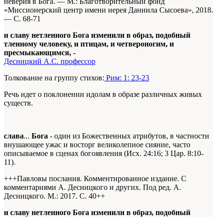
неверия в Бога. —
М.: Благотворительный фонд
«Миссионерский центр имени иерея Даниила Сысоева», 2018.
— С. 68-71
и славу нетленного Бога изменили в образ, подобный
тленному человеку, и птицам, и четвероногим, и
пресмыкающимся, -
Десницкий А.С. профессор
Толкование на группу стихов:
Рим: 1: 23-23
Речь идет о поклонении идолам в образе различных живых
существ.
слава
...
Бога
- один из Божественных атрибутов, в частности
внушающее ужас и восторг великолепное сияние, часто
описываемое в сценах богоявления (Исх. 24:16; 3 Цар. 8:10-
11).
+++Павловы послания. Комментированное издание. С
комментариями А. Десницкого и других. Под ред. А.
Десницкого. М.: 2017. С. 40+
+
и славу нетленного Бога изменили в образ, подобный