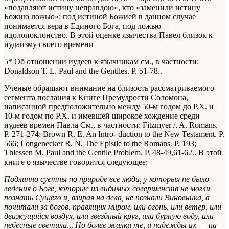
«подавляют истину неправдою», кто «заменили истину
Божию ложью»: под истиной Божией в данном случае
понимается вера в Единого Бога, под ложью —
идолопоклонство. В этой оценке язычества Павел близок к
иудаизму своего времени
5* Об отношении иудеев к язычникам см., в частности:
Donaldson Т. L. Paul and the Gentiles. P. 51-78..
Ученые обращают внимание на близость рассматриваемого
сегмента послания к Книге Премудрости Соломона,
написанной предположительно между 50-м годом до Р.Х. и
10-м годом по Р.Х. и имевшей широкое хождение среди
иудеев времен Павла
См., в частности: Fitzmyer /. A. Romans.
P. 271-274; Brown R. E. An Intro- duction to the New Testament. P.
566; Longenecker R. N. The Epistle to the Romans. P. 193;
Thiessen M. Paul and the Gentile Problem. P. 48-49,61-62.
. В этой
книге о язычестве говорится следующее:
Подлинно суетны по природе все люди, у которых не было
ведения о Боге, которые из видимых совершенств не могли
познать Сущего и, взирая на дела, не познали Виновника, а
почитали за богов, правящих миром, или огонь, или ветер, или
движущийся воздух, или звездный круг, или бурную воду, или
небесные светила
...
Но более жалки те, и надежды их
—
на