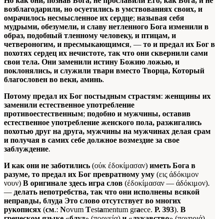
Но как они, познав Бога, не прославили Его, как Бога, и не
возблагодарили, но осуетились в умствованиях своих, и
омрачилось несмысленное их сердце
;
называя себя
мудрыми, обезумели, и славу нетленного Бога изменили в
образ, подобный тленному человеку, и птицам, и
четвероногим, и пресмыкающимся
, —
то и предал их Бог в
похотях сердец их нечистоте, так что они сквернили сами
свои тела. Они заменили истину Божию ложью, и
поклонялись, и служили твари вместо Творца, Который
благословен во веки, аминь
.
Потому предал их Бог постыдным страстям
:
женщины их
заменили естественное употребление
противоестественным
;
подобно и мужчины, оставив
естественное употребление женского пола, разжигались
похотью друг на друга, мужчины на мужчинах делая срам
и получая в самих себе должное возмездие за свое
заблуждение
.
И как они не заботились
(ούκ έδοκίμασαν)
иметь Бога в
разуме, то предал их Бог превратному уму
(εις άδόκιμον
νουν)
В оригинале здесь игра слов
(έδοκίμασαν — άδόκιμον).
—
делать непотребства, так что они исполнены всякой
неправды, блуда
Это слово отсутствует во многих
рукописях
(
см
.:
N
ovum
T
est
a
mentum gr
a
ece.
Р. 393
).
В
греческом языке
«
блуд
» (πορνεία)
и
«
лукавство
» (πονηριά)