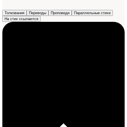
Толкования
Переводы
Проповеди
Параллельные стихи
На стих ссылаются