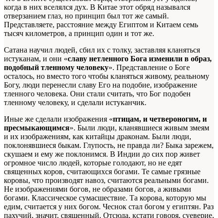
когда в них вселялся дух. В Китае этот обряд назывался
отверзанием глаз, но принцип был тот же самый.
Представляете, расстояние между Египтом и Китаем семь
тысяч километров, а принцип один и тот же.
Сатана научил людей, сбил их с толку, заставляя кланяться
истуканам, и они «
славу нетленного Бога изменили в образ,
подобный тленному человеку
». Представление о Боге
осталось, но вместо того чтобы кланяться живому, реальному
Богу, люди перенесли славу Его на подобие, изображение
тленного человека. Они стали считать, что Бог подобен
тленному человеку, и сделали истуканчик.
Иные же сделали изображения «
птицам, и четвероногим, и
пресмыкающимся
». Были люди, кланявшиеся живым змеям
и их изображениям, как китайцы драконам. Были люди,
поклонявшиеся быкам. Глупость, не правда ли? Быка зарежем,
скушаем и ему же поклонимся. В Индии до сих пор живет
огромное число людей, которые голодают, но не едят
священных коров, считающихся богами. Те самые грязные
коровы, что производят навоз, считаются реальными богами.
Не изображениями богов, не образами богов, а живыми
богами. Классическое сумасшествие. Та корова, которую мы
едим, считается у них богом. Чеснок стал богом у египтян. Раз
пахучий, значит, священный. Отсюда, кстати говоря, суеверие,