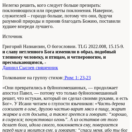
Нелегко решить, кого следует больше презирать:
поклоняющихся или предметы поклонения. Наверное,
служителей – гораздо больше, потому что они, будучи
разумной природы и приняв благодать Божию, поставили
худшее впереди лучшего.
Источник
Григорий Назианзин, О богословии. TLG 2022.008, 15.15-9.
и славу нетленного Бога изменили в образ, подобный
тленному человеку, и птицам, и четвероногим, и
пресмыкающимся, -
Даниил Сысоев священник
Толкование на группу стихов:
Рим: 1: 23-23
«Они превратились в буйнопомешанных, — продолжает
апостол Павел, — потому что только буйнопомешанный
решит, что истукан, который он сделал своими руками, и есть
Бог». У Исаии читаем о глупости язычников: «
Часть дерева
сожигает в огне, другою частью варит мясо в пищу, жарит
жаркое и ест досыта, а также греется и говорит: “хорошо,
я согрелся; почувствовал огонь”. А из остатков от того
делает бога, идола своего, поклоняется ему, повергается
перед ним и молится ему, и говорит: “спаси меня, ибо ты бог