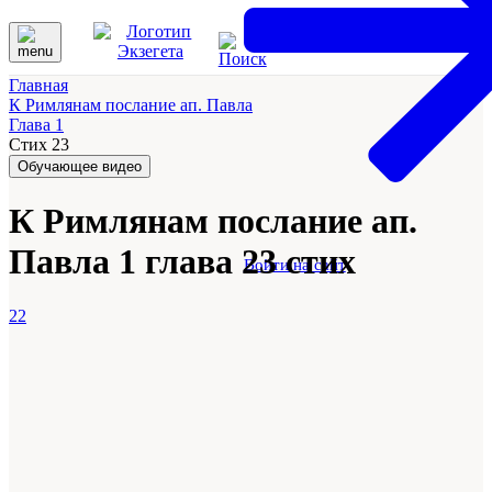
Главная
К Римлянам послание ап. Павла
Глава 1
Стих 23
Обучающее видео
К Римлянам послание ап.
Павла 1 глава 23 стих
Войти на сайт
22