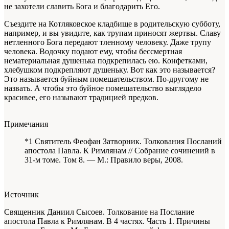
не захотели славить Бога и благодарить Его.
Съездите на Котляковское кладбище в родительскую субботу,
например, и вы увидите, как трупам приносят жертвы. Славу
нетленного Бога передают тленному человеку. Даже трупу
человека. Водочку подают ему, чтобы бессмертная
нематериальная душенька подкрепилась ею. Конфетками,
хлебушком подкрепляют душеньку. Вот как это называется?
Это называется буйным помешательством. По-другому не
назвать. А чтобы это буйное помешательство выглядело
красивее, его называют традицией предков.
Примечания
*1 Святитель Феофан Затворник. Толкования Посланий
апостола Павла. К Римлянам // Собрание сочинений в
31-м томе. Том 8. — М.: Правило веры, 2008.
Источник
Священник Даниил Сысоев. Толкование на Послание
апостола Павла к Римлянам. В 4 частях. Часть 1. Причины