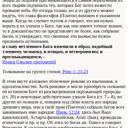
людей до подобия пресмыкающихся и самым неразумным из
всех тварям подчинить тех, которых Бог хотел возвести
превыше неба. Не отсюда только, но и из другого можно
видеть, что глава философов (Платон) виновен в указанном
выше. Когда он сличает поэтов и говорит, что им нужно
верить в их учении о Боге, так как они имеют точное знание,
то в доказательство он представляет не более, как собрание
басен, и утверждает, что смешные эти вымыслы нужно
признавать истинными.
и славу нетленного Бога изменили в образ, подобный
тленному человеку, и птицам, и четвероногим, и
пресмыкающимся, -
Иоанн Смолин протоиерей
Толкование на группу стихов:
Рим: 1: 23-23
В этом месте изложено обличение римлян из язычников, в
идолопоклонстве. Хотя римляне и могли приобресть познание
об истинном Боге из разсматривания окружающей природы
(ст. 20) и некоторые действительно узнали Бога (ст. 7—8), но
другие не познали и, покорив под свою власть все народы
древняго мира, они в свой храм (Пантеон) собрали богов всех
завоеванных ими народов:
Прем. 12:24
; здесь был Ваал
вавилонский, Астарта финикийская, Апис (бык), крокодилы
египетские и пр. и пр. Об этих-то богах ап. Павел и говорит
Римлянам. К спасительным изображениям истиннаго Бога, т.