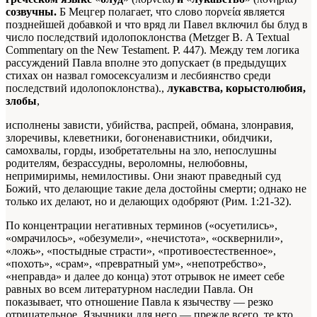
созвучны.
Б Мецгер полагает, что слово πορνεία является
позднейшей добавкой и что вряд ли Павел включил бы блуд в
число последствий идолопоклонства (Metzger В. A Textual
Commentary on the New Testament. P. 447). Между тем логика
рассуждений Павла вполне это допускает (в предыдущих
стихах он назвал гомосексуализм и лесбиянство среди
последствий идолопоклонства).
,
лукавства, корыстолюбия,
злобы
,
исполнены зависти, убийства, распрей, обмана, злонравия,
злоречивы, клеветники, богоненавистники, обидчики,
самохвалы, горды, изобретательны на зло, непослушны
родителям, безрассудны, вероломны, нелюбовны,
непримиримы, немилостивы. Они знают праведный суд
Божий, что делающие такие дела достойны смерти; однако не
только их делают, но и делающих одобряют (Рим. 1:21-32).
По концентрации негативных терминов («осуетились»,
«омрачилось», «обезумели», «нечистота», «осквернили»,
«ложь», «постыдные страсти», «противоестественное»,
«похоть», «срам», «превратный ум», «непотребство»,
«неправда» и далее до конца) этот отрывок не имеет себе
равных во всем литературном наследии Павла. Он
показывает, что отношение Павла к язычеству — резко
отрицательное. Язычники для него — прежде всего, те кто