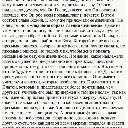
кому изменили язычники и чему воздали славу. О Боге
надлежало думать, что Он Господь всего, что Он сотворил
несущее, что Он обо всем промышляет и печется. В этом
состоит слава Божия. К кому же приложили ее язычники? Не
к людям, но к
«подобию образа тленна человека»
. Даже на
этом не остановились, но снизошли до животных, а лучше
сказать, до изображений их. И ты заметь мудрость Павла, как
он представил две крайности: Бога, Который выше всего, и
пресмыкающихся, которые ниже всего, или, лучше сказать, не
пресмыкающихся, но подобия их, чтобы ясно показать
несомненное безумие язычников. Познание, какое надлежало
иметь о Существе, несравненно все превосходящем, они
приложили к тому, что без сравнения ниже всего. Но, скажет
кто-нибудь, имеет ли это отношение к философам? Да, к ним
преимущественно и относится все сказанное. Они имеют
учителями египтян, которые изобрели это. Гордится этим и
Платон, который и представлялся более почтенным, чем
другие; и учитель его был привержен к тем же идолам, так как
он, именно, приказал принести петуха в жертву Эскулапу. В
язычестве можно было видеть изображения животных и
пресмыкающихся, а также Аполлона и Диониса, почитаемых
вместе с пресмыкающимися. А некоторые философы даже
возвели на небо тельцов, скорпионов, драконов и всякую
другую суету, так как диавол всеми мерами старался низвести