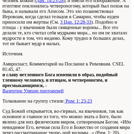
человек Божий (
Дан. 14:23-28
), и имели его изображение. А
египтяне поклонялись четвероногому, который был похож на
быка, и называли его Аписом. Это зло позаимствовал
Иеровоам, когда сделал тельцов в Самарии, чтобы иудеи
приносили им жертвы (См.
3 Цар. 12:28-33
). Подобно и
птицы - у язычников были священные вороны... Все это
делали те, кто считал себя мудрыми мира... но им не хватало
мудрости в том, что видимо. Кому трудно в больших делах,
тот не бывает мудр в малых.
Источник
Амвросиаст, Комментарий на Послание к Римлянам. CSEL
81:45, 47.
и славу нетленного Бога изменили в образ, подобный
тленному человеку, и птицам, и четвероногим, и
пресмыкающимся, -
Валентин Уляхин протоиерей
Толкование на группу стихов:
Рим: 1: 23-23
Суд Божий открывается, во-гіервых, на язычников, так как
основное и главное из того, что можно знать о Боге, было
явлено для них физическим миром, сотворенным Богом. «Ибо
невидимое Его, вечная сила Его и Божество от создания мира
через рассматривание творе- ний видимы...» (Рим. 1: 20).