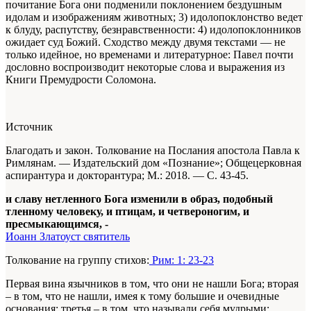
почитание Бога они подменили поклонением бездушным
идолам и изображениям животных; 3) идолопоклонство ведет
к блуду, распутству, безнравственности: 4) идолопоклонников
ожидает суд Божий. Сходство между двумя текстами — не
только идейное, но временами и литературное: Павел почти
дословно воспроизводит некоторые слова и выражения из
Книги Премудрости Соломона.
Источник
Благодать и закон. Толкование на Послания апостола Павла к
Римлянам. — Издательский дом «Познание»; Общецерковная
аспирантура и докторантура; М.: 2018. — С. 43-45.
и славу нетленного Бога изменили в образ, подобный
тленному человеку, и птицам, и четвероногим, и
пресмыкающимся, -
Иоанн Златоуст святитель
Толкование на группу стихов:
Рим: 1: 23-23
Первая вина язычников в том, что они не нашли Бога; вторая
– в том, что не нашли, имея к тому большие и очевидные
основания; третья – в том, что называли себя мудрыми;