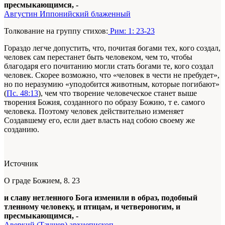
пресмыкающимся, -
Августин Иппонийский блаженный
Толкование на группу стихов:
Рим: 1: 23-23
Гораздо легче допустить, что, почитая богами тех, кого создал,
человек сам перестанет быть человеком, чем то, чтобы
благодаря его почитанию могли стать богами те, кого создал
человек. Скорее возможно, что «человек в чести не пребудет»,
но по неразумию «уподобится животным, которые погибают»
(
Пс. 48:13
), чем что творение человеческое станет выше
творения Божия, созданного по образу Божию, т е. самого
человека. Поэтому человек действительно изменяет
Создавшему его, если дает власть над собою своему же
созданию.
Источник
О граде Божием, 8. 23
и славу нетленного Бога изменили в образ, подобный
тленному человеку, и птицам, и четвероногим, и
пресмыкающимся, -
Аверкий (Таушев) архиепископ