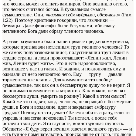
что чеснок может отогнать вампиров. Оно возникло оттого,
что чеснок считался богом. В буквальном смысле
сумасшествие. Они, «
называя себя мудрыми, обезумели
» (Рим.
1:22). Поэтому христиане говорили, что язычники —
безумцы. Даже философы были безумцами, ибо славу
нетленного Бога дали образу тленного человека.
А разве разумными были наши прямые предки коммунисты,
которые признавали нетленным труп тленного человека? То
же самое: полуразложившийся, полусгнивший труп лежит в
сердце страны, а люди провозглашают: «Ленин жил, Ленин
жив, Ленин будет жить». Это и есть идолопоклонство,
возникшее у нас на глазах. И ходили, и поклонялись ему, и
ожидали от него непонятно чего. Ему — трупу — давали
торжественные клятвы. Для коммуниста это вообще
сумасшествие, так как он в бессмертную душу-то не верит. Я
не понимаю коммунистов-патриотов. Как можно, не веря в
бессмертие души, умирать за родину? Какой в этом смысл?
Какой же это подвиг, когда человек, не верящий в бессмертие
души, в Бога и воздаяние, идет и закрывает амбразуру
грудью? Почему он это делает? Зачем любить страну, если ты
умрешь и навсегда исчезнешь? Ты истлел, а после тебя
истлели твои дети. Это глупость, воинствующая глупость.
Обещать: «Я буду верен вечным заветам великого трупа» — и
есть буйное помешательство, происходящее от того, что люди