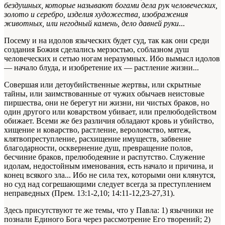
бездушных, которые называют богами дела рук человеческих,
золото и серебро, изделия художества, изображения
животных, или негодный камень, дело давней руки
...
Посему и на идолов языческих будет суд, так как они среди
создания Божия сделались мерзостью, соблазном душ
человеческих и сетью ногам неразумных. Ибо вымысл идолов
— начало блуда, и изобретение их — растление жизни...
Совершая или детоубийственные жертвы, или скрытные
тайны, или заимствованные от чужих обычаев неистовые
пиршества, они не берегут ни жизни, ни чистых браков, но
один другого или коварством убивает, или прелюбодейством
обижает. Всеми же без различия обладают кровь и убийство,
хищение и коварство, растление, вероломство, мятеж,
клятвопреступление, расхищение имуществ, забвение
благодарности, осквернение душ, превращение полов,
бесчиние браков, прелюбодеяние и распутство. Служение
идолам, недостойным именования, есть начало и причина, и
конец всякого зла... Ибо не сила тех, которыми они клянутся,
но суд над согрешающими следует всегда за преступлением
неправедных (Прем. 13:1-2,10; 14:11-12,23-27,31).
Здесь присутствуют те же темы, что у Павла: 1) язычники не
познали Единого Бога через рассмотрение Его творений; 2)