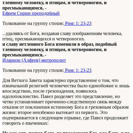
тленному человеку, и птицам, и четвероногим, и
пресмыкающимся, -
Ефрем Сирин преподобный
Толкование на группу стихов:
Рим: 1: 23-23
...удаляясь от Бога, воздавая славу изображениям человека,
птиц, пресмыкающихся и четвероногих.
и славу нетленного Бога изменили в образ, подобный
тленному человеку, и птицам, и четвероногим, и
пресмыкающимся, -
Иларион (Алфеев) митрополит
Толкование на группу стихов:
Рим: 1: 23-23
Для Ветхого Завета характерно представление о том, что
изначальной религией человечества было единобожие и лишь
впоследствии, после грехопадения, появилось
идолопоклонство. Павел разделяет это представление, но
четко устанавливает причинно-следственную связь между
отказом от поклонения истинному Бога и греховным образом
жизни: второе неизбежно вытекает из первого. Это
подчеркивается в следующем отрывке, где Павел продолжает
говорить о язычниках: