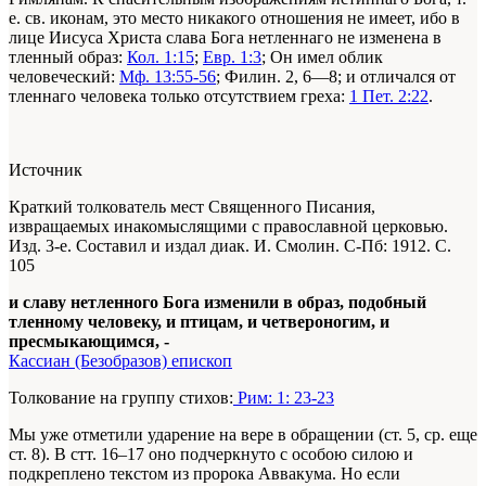
е. св. иконам, это место никакого отношения не имеет, ибо в
лице Иисуса Христа слава Бога нетленнаго не изменена в
тленный образ:
Кол. 1:15
;
Евр. 1:3
; Он имел облик
человеческий:
Мф. 13:55-56
; Филин. 2, 6—8; и отличался от
тленнаго человека только отсутствием греха:
1 Пет. 2:22
.
Источник
Краткий толкователь мест Священного Писания,
извращаемых инакомыслящими с православной церковью.
Изд. 3-е. Составил и издал диак. И. Смолин. С-Пб: 1912. С.
105
и славу нетленного Бога изменили в образ, подобный
тленному человеку, и птицам, и четвероногим, и
пресмыкающимся, -
Кассиан (Безобразов) епископ
Толкование на группу стихов:
Рим: 1: 23-23
Мы уже отметили ударение на вере в обращении (ст. 5, ср. еще
ст. 8). В стт. 16–17 оно подчеркнуто с особою силою и
подкреплено текстом из пророка Аввакума. Но если