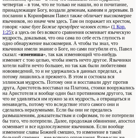
четвертая – в том, что не только не нашли, но и почитание,
принадлежащее Богу, воздали демонам, камням и деревьям. В
послании к Коринфянам Павел также обличает высокомерие
язычников, но иначе чем здесь. Там он поражает их крестом,
говоря: «
зане буее Божие премудрее человек есть
» (
1 Кор.
1:25
); а здесь он без всякого сравнения осмеивает языческую
мудрость, доказывая, что она сама по себе есть глупость и
одно обнаружение высокомерия. А чтобы ты знал, что
язычники имели знание о Боге, но сами погубили его, Павел
сказал: «
измениша
», так как изменяющий что-нибудь
изменяет с тою целью, чтобы иметь нечто другое. Язычники
хотели найти нечто большее, но так как были любителями
нововведений, то и не удержались в данных пределах, а
потому лишились и прежнего. В этом и состояла вся
эллинская мудрость. Потому они и восставали друг против
друга, Аристотель восставал на Платона, стоики вооружались
на Аристотеля и вообще один был противником другого, так
что не удивляться им нужно за их мудрость, а отвращаться и
ненавидеть, потому что вследствие этого самого они и
сделались неразумными. Если бы они не предались
размышлениям, доказательствам и софизмам, то не потерпели
бы того, что потерпели. Далее, продолжая обвинение, апостол
осмеивает и все идолослужение язычников. Если вообще
изменение славы Божией смешно, то изменение в такой
большой степени – вне всякого оправдания. Размысли же,