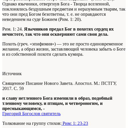
Однако язычники, отвергнув Бога - Творца вселенной,
поклонялись бездушным предметам и неразумным тварям, так
что они пред Богом безответны, т. е. не оправдаются
неведением на суде Божием (Рим. 1: 20).
Рим. 1: 24.
Язычников предал Бог в похотях сердец их
нечистоте, так что они оскверняют сами свои дела.
Похоть (греч. «эпифимия») — это не просто единовременное
желание, а образ жизни, заставляющий человека забыть о Боге
и из собственной похоти сделать кумира.
Источник
Священное Писание Нового Завета. Апостол. М.: ПСТГУ,
2017. С. 59
и славу нетленного Бога изменили в образ, подобный
тленному человеку, и птицам, и четвероногим, и
пресмыкающимся, -
Григорий Богослов святитель
Толкование на группу стихов:
Рим: 1: 23-23