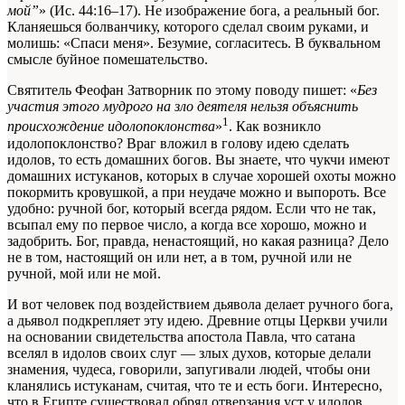
мой”
» (Ис. 44:16–17). Не изображение бога, а реальный бог.
Кланяешься болванчику, которого сделал своим руками, и
молишь: «Спаси меня». Безумие, согласитесь. В буквальном
смысле буйное помешательство.
Святитель Феофан Затворник по этому поводу пишет: «
Без
участия этого мудрого на зло деятеля нельзя объяснить
1
происхождение идолопоклонства
»
. Как возникло
идолопоклонство? Враг вложил в голову идею сделать
идолов, то есть домашних богов. Вы знаете, что чукчи имеют
домашних истуканов, которых в случае хорошей охоты можно
покормить кровушкой, а при неудаче можно и выпороть. Все
удобно: ручной бог, который всегда рядом. Если что не так,
всыпал ему по первое число, а когда все хорошо, можно и
задобрить. Бог, правда, ненастоящий, но какая разница? Дело
не в том, настоящий он или нет, а в том, ручной или не
ручной, мой или не мой.
И вот человек под воздействием дьявола делает ручного бога,
а дьявол подкрепляет эту идею. Древние отцы Церкви учили
на основании свидетельства апостола Павла, что сатана
вселял в идолов своих слуг — злых духов, которые делали
знамения, чудеса, говорили, запугивали людей, чтобы они
кланялись истуканам, считая, что те и есть боги. Интересно,
что в Египте существовал обряд отверзания уст у идолов,