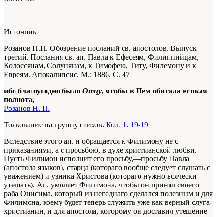
Источник
Розанов Н.П. Обозрение посланий св. апостолов. Выпуск
третий. Послания св. ап. Павла к Ефесеям, Филиппийцам,
Колоссянам, Солунянам, к Тимофею, Титу, Филемону и к
Евреям. Апокалипсис. М.: 1886. С. 47
ибо благоугодно было
Отцу
, чтобы в Нем обитала всякая
полнота,
Розанов Н. П.
Толкование на группу стихов:
Кол: 1: 19-19
Вследствие этого ап. и обращается к Филимону не с
приказаниями, а с просьбою, в духе христианской любви.
Пусть Филимон исполнит его просьбу,—просьбу Павла
(апостола языков), старца (котораго вообще следует слушать с
уважением) и узника Христова (котораго нужно всячески
утешать).
Ап
. умоляет Филимона, чтобы он принял своего
раба Онисима, который из негоднаго сделался полезным и для
Филимона, коему будет теперь служить уже как верный слуга-
христианин, и для апостола, которому он доставил утешение