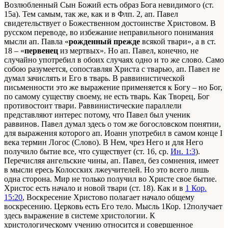
Возлюбленный Сын Божий есть образ Бога невидимого (ст.
15а). Тем самым, так же, как и в Флп. 2, ап. Павел
свидетельствует о Божественном достоинстве Христовом. В
русском переводе, во избежание неправильного понимания
мысли ап. Павла «
рожденный прежде
всякой твари», а в ст.
18 – «
первенец
из мертвых». Но ап. Павел, конечно, не
случайно употребил в обоих случаях одно и то же слово. Само
собою разумеется, сопоставляя Христа с тварью, ап. Павел не
думал зачислять и Его в тварь. В раввинистической
письменности это же выражение применяется к Богу – но Бог,
по самому существу своему, не есть тварь. Как Творец, Бог
противостоит твари. Раввинистические параллели
представляют интерес потому, что Павел был ученик
раввинов. Павел думал здесь о том же богословском понятии,
для выражения которого ап. Иоанн употребил в самом конце I
века термин Логос (Слово). В Нем, чрез Него и для Него
получило бытие все, что существует (ст. 16, ср.
Ин. 1:3
).
Перечисляя ангельские чины, ап. Павел, без сомнения, имеет
в мысли ересь Колосских лжеучителей. Но это всего лишь
одна сторона. Мир не только получил во Христе свое бытие.
Христос есть начало и новой твари (ст. 18). Как и в
1 Кор.
15:20
, Воскресение Христово полагает начало общему
воскресению. Церковь есть Его тело. Мысль 1Кор. 12получает
здесь выражение в системе христологии. К
христологическому учению относится и совершенное