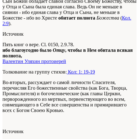
Сын Божий обладает славой согласно Своему Божеству, чтобы
у Отца и Сына была единая слава. Ведь Он не меньше в
сиянии - ибо единая слава
у Отца и Сына
, не меньше в
Божестве - ибо во Христе
обитает полнота
Божества
(
Кол.
2:9
).
Источник
Пять книг о вере. Сl. 0150, 2.9.78.
ибо благоугодно было
Отцу
, чтобы в Нем обитала всякая
полнота,
Валентин Уляхин протоиерей
Толкование на группу стихов:
Кол: 1: 19-19
Во-вторых, рассуждает о самой личности Спасителя,
перечисляя Его божественные свойства (как Бога, Творца,
Промыслителя) и богочеловеческие (как главы Церкви,
перворожденного из мертвых, первенствующего во всем,
совмещающего в Себе все совершенства и примирившего
всех с Богом Своею Кровью.
Источник