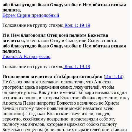
ибо благоугодно было
Отцу
, чтобы в Нем обитала всякая
полнота,
Ефрем Сирин преподобный
Толкование на группу стихов:
Кол: 1: 19-19
И в Нем благоволил
Отец
всей полноте Божества
вселиться,
то есть или Отцу в Сыне, или Сыну в плоти.
ибо благоугодно было
Отцу
, чтобы в Нем обитала всякая
полнота,
Иванов А.В. профессор
Толкование на группу стихов:
Кол: 1: 19-19
Исполнению вселитися τὸ πλήρωμα κατοικήσαι
(
Ин. 1:14
).
Не без основания замечают толкователи, что Апостол
употребил здесь выражения самих лжеучителей, чтобы
опровергнуть их. Как у них именем πλήρωμα назывался один
из низших эонов, в котором Божество обитало временно, так у
Апостола Павла напротив Божество вселилось во Христа
вечно и потому такое появление может назваться всею
полнотою]. Тогда как Колосские лжеучители, следуя,
вероятно, ессейскому воззрению, представляли себе эту
полноту как ангелов, которые выражают собою полноту
Божескаго существа (в число таких выразителей они ставили