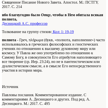
Священное Писание Нового Завета. Апостол. М.: ПСТГУ,
2017. С. 214
ибо благоугодно было
Отцу
, чтобы в Нем обитала всякая
полнота,
Десницкий А.С. профессор
Толкование на группу стихов:
Кол: 1: 19-19
полнота
- Греч, πλήρωμα (букв, «полнота, наполнение») часто
использовалось в греческих философских и гностических
учениях по отношению к высшему духовному миру или
космосу. У Павла же оно употреблено по отношению к
Самому Богу, в совокупности Его атрибутов наполняющего
все творение (ср. Иер. 23:24), но не в пантеистическом или
дуалистическом смысле, а в смысле Его непосредственного
участия в истории мира.
Источник
Павловы послания. Комментированное издание. С
комментариями А. Десницкого и других. Под ред. А.
Десницкого. М.: 2017. С. 495