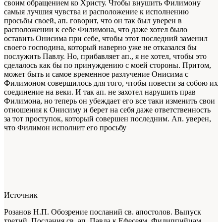
своим обращением ко Христу. Чтобы внушить Филимону
самыя лучшия чувства и расположение к исполнению
просьбы своей, ап. говорит, что он так был уверен в
расположении к себе Филимона, что даже хотел было
оставить Онисима при себе, чтобы этот последний заменил
своего господина, который наверно уже не отказался бы
послужить Павлу. Но, прибавляет ап., я не хотел, чтобы это
сделалось как бы по принуждению с моей стороны. Притом,
может быть и самое временное разлучение Онисима с
Филимоном совершилось для того, чтобы повести за собою их
соединение на веки. И так ап. не захотел нарушить прав
Филимона, но теперь он убеждает его все таки изменить свои
отношения к Онисиму и берет на себя даже ответственность
за тот проступок, который совершен последним. Ап. уверен,
что Филимон исполнит его просьбу
Источник
Розанов Н.П. Обозрение посланий св. апостолов. Выпуск
третий. Послания св. ап. Павла к Ефесеям, Филиппийцам,