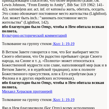
принадлежащей спасителю, что более вероятно (Eadie; см.
Lewis Johnson, "From Enmity to Amity", Bib Sac 119
1962
: 141-
42). κατοικήσαι aor. act. inf. от κατοικέω жить, обитать, оседать.
Это слово обозначает постоянное место жительства (Lightfoot).
Aor. может быть inch.: "занимать постоянное место
жительства" (Lightfoot, 142).
ибо благоугодно было
Отцу
, чтобы в Нем обитала всякая
полнота,
Культурно-исторический комментарий
Толкование на группу стихов:
Кол: 1: 19-19
В Ветхом Завете говорится о том, что Бог выбирает место
Своего обитания, что Он радостно пребывает среди Своего
народа, на Сионе и т. д. «Полнота» может относиться к
Божественной мудрости или славе, наполняющей мир (как и в
Ветхом Завете, и в иудейской традиции), или к полноте
Божественного присутствия, или к Его атрибутам (как у
Филона и в других еврейских источниках).
ибо благоугодно было
Отцу
, чтобы в Нем обитала всякая
полнота,
Михаил Херасков протоиерей
Толкование на группу стихов:
Кол: 1: 19-19
Яко в Нем благовизволи (Бог Отец) всему исполнению