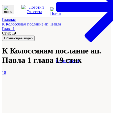
Главная
К Колоссянам послание ап. Павла
Глава 1
Стих 19
Обучающее видео
К Колоссянам послание ап.
Павла 1 глава 19 стих
Войти на сайт
18