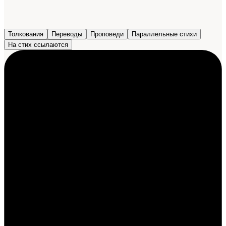
Толкования
Переводы
Проповеди
Параллельные стихи
На стих ссылаются