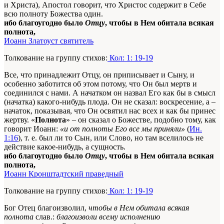
и Христа), Апос­тол говорит, что Христос содержит в Себе
всю полноту Божества один.
ибо благоугодно было
Отцу
, чтобы в Нем обитала всякая
полнота,
Иоанн Златоуст святитель
Толкование на группу стихов:
Кол: 1: 19-19
Все, что принадлежит Отцу, он приписывает и Сыну, и
особенно заботится об этом потому, что Он был мертв и
соединился с нами. А начатком он назвал Его как бы в смысл
(начатка) какого-нибудь плода. Он не сказал: воскресение, а –
начаток, показывая, что Он освятил нас всех и как бы принес
жертву. «
Полнота
» – он сказал о Божестве, подобно тому, как
говорит Иоанн:
«и от полноты Его все мы приняли»
(
Ин.
1:16
), т. е. был ли то Сын, или Слово, но там вселилось не
действие какое-нибудь, а сущность.
ибо благоугодно было
Отцу
, чтобы в Нем обитала всякая
полнота,
Иоанн Кронштадтский праведный
Толкование на группу стихов:
Кол: 1: 19-19
Бог Отец благоизволил,
чтобы в Нем обитала всякая
полнота
слав.:
благоизволи всему исполнению