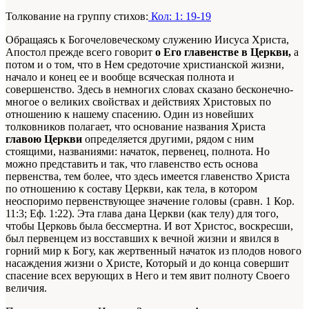
Толкование на группу стихов:
Кол: 1: 19-19
Обращаясь к Богочеловеческому служению Иисуса Христа,
Апостол прежде всего говорит
о Его главенстве в Церкви,
а
потом и о том, что в Нем средоточие христианской жизни,
начало и конец ее и вообще всяческая полнота и
совершенство. Здесь в немногих словах сказано бесконечно-
многое о великих свойствах и действиях Христовых по
отношению к нашему спасению. Один из новейших
толковников полагает, что основание названия Христа
главою Церкви
определяется другими, рядом с ним
стоящими, названиями: начаток, первенец, полнота. Но
можно представить и так, что главенство есть основа
первенства, тем более, что здесь имеется главенство Христа
по отношению к составу Церкви, как тела, в котором
неоспоримо первенствующее значение головы (сравн. 1 Кор.
11:3; Еф. 1:22). Эта глава дана Церкви (как телу) для того,
чтобы Церковь была бессмертна. И вот Христос, воскресши,
был первенцем из восставших к вечной жизни и явился в
горний мир к Богу, как жертвенный начаток из плодов нового
насаждения жизни о Христе, Который и до конца совершит
спасение всех верующих в Него и тем явит полноту Своего
величия.