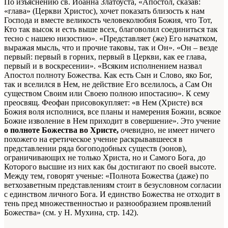
По изъяснению св. Иоанна Златоуста, «Апостол, сказав:
«глава» (Церкви Христос), хочет показать близость к нам
Господа и вместе великость человеколюбия Божия, что Тот,
Кто так высок и есть выше всех, благоволил соединиться так
тесно с нашею низостию». «Представляет (же) Его начатком,
выражая мысль, что и прочие таковы, так и Он». «Он – везде
первый: первый в горних, первый в Церкви, как ее глава,
первый и в воскресении». «Всяким исполнением назвал
Апостол полноту Божества. Как есть Сын и Слово, яко Бог,
так и вселился в Нем, не действие Его вселилось, а Сам Он
существом Своим или Своею полною ипостасию». К сему
преосвящ. Феофан присовокупляет: «в Нем (Христе) вся
Божия воля исполнися, все планы и намерения Божии, всякое
Божие изволение в Нем приходит в совершение». Это учение
о полноте Божества во Христе,
очевидно, не имеет ничего
похожего на еретическое учение раскрывавшееся в
представлении ряда богоподобных существ (эонов),
ограничивающих не только Христа, но и Самого Бога, до
Которого высшие из них как бы достигают по своей высоте.
Между тем, говорят ученые: «Полнота Божества (даже) по
ветхозаветным представлениям стоит в безусловном согласии
с единством личного Бога. И единство Божества не отходит в
тень пред множественностью и разнообразием проявлений
Божества» (см. у Н. Мухина, стр. 142).