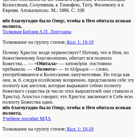
Колоссянам, Солунянам, к Тимофею, Титу, Филемону и к
Евреям. Апокалипсис. М.: 1886. С. 108
ибо благоугодно было
Отцу
, чтобы в Нем обитала всякая
полнота,
Толковая Библия А.П. Лопухина
Толкование на группу стихов:
Кол: 1: 19-19
Почему Христос везде первенствует? Потому, что в Нем, по
божественному благоволению, обитает вся полнота
Божества… — «
Обитала
» — κατοικήσαι ­ постоянно
пребывала. — «
Полнота
» —
το πλήρωμα
— слово,
употреблявшееся и Колосскими лжеучителями. Но тогда как
они, м. б. следуя ессейскому воззрению, представляли себе эту
полноту как ангелов, которые выражают собою полноту
божеского существа (в число этих выразителей они ставили и
Христа), Апостол говорит, что Христос заключает в Себе всю
полноту Божества один.
ибо благоугодно было
Отцу
, чтобы в Нем обитала всякая
полнота,
Учебное пособие МДА
Толкование на группу стихов:
Кол: 1: 19-19