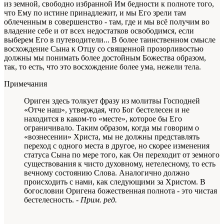
из земной, свободно избранной Им бедности к полноте того,
что Ему по истине принадлежит, и мы Его зрели там
облеченным в совершенство - там, где и мы всё получим во
владение себе и от всех недостатков освободимся, если
выберем Его в путеводители... В более таинственном смысле
восхождение Сына к Отцу со священной прозорливостью
должны мы понимать более достойным Божества образом,
так, то есть, что это восхождение более ума, нежели тела.
Примечания
Ориген здесь толкует фразу из молитвы Господней
«Отче наш», утверждая, что Бог бестелесен и не
находится в каком-то «месте», которое бы Его
ограничивало. Таким образом, когда мы говорим о
«вознесении» Христа, мы не должны представлять
переход с одного места в другое, но скорее изменения
статуса Сына по мере того, как Он переходит от земного
существования к чисто духовному, нетелесному, то есть
вечному состоянию Слова. Аналогично должно
происходить с нами, как следующими за Христом. В
богословии Оригена божественная полнота - это чистая
бестелесность. -
Прим. ред.