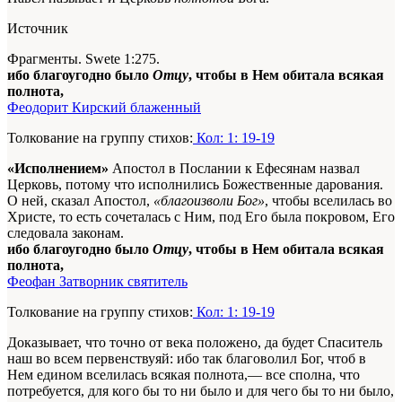
Источник
Фрагменты. Swete 1:275.
ибо благоугодно было
Отцу
, чтобы в Нем обитала всякая
полнота,
Феодорит Кирский блаженный
Толкование на группу стихов:
Кол: 1: 19-19
«Исполнением»
Апостол в Послании к Ефесянам назвал
Церковь, потому что исполнились Божественные дарования.
О ней, сказал Апостол,
«благоизволи Бог»
, чтобы вселилась во
Христе, то есть сочеталась с Ним, под Его была покровом, Его
следовала законам.
ибо благоугодно было
Отцу
, чтобы в Нем обитала всякая
полнота,
Феофан Затворник святитель
Толкование на группу стихов:
Кол: 1: 19-19
Доказывает, что точно от века положено, да будет Спаситель
наш во всем первенствуяй: ибо так благоволил Бог, чтоб в
Нем едином вселилась всякая полнота,— все сполна, что
потребуется, для кого бы то ни было и для чего бы то ни было,