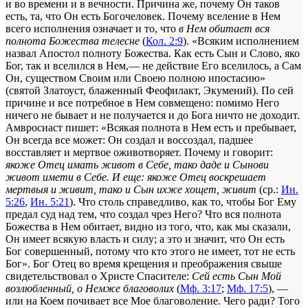
и во времени и в вечности. Причина же, почему Он таков
есть, та, что Он есть Богочеловек. Почему вселение в Нем
всего исполнения означает и то, что
в Нем обитает вся
полнота Божества телесне
(
Кол. 2:9
). «Всяким исполнением
назвал Апостол полноту Божества. Как есть Сын и Слово, яко
Бог, так и вселился в Нем,— не действие Его вселилось, а Сам
Он, существом Своим или Своею полною ипостасию»
(святой Златоуст, блаженный Феофилакт, Экумений). По сей
причине и все потребное в Нем совмещено: помимо Него
ничего не бывает и не получается и до Бога ничто не доходит.
Амвросиаст пишет: «Всякая полнота в Нем есть и пребывает,
Он всегда все может: Он создал и воссоздал, падшее
восставляет и мертвое оживотворяет. Почему и говорит:
якоже Отец имать живот в Себе, тако даде и Сынови
живот имети в Себе. И еще: якоже Отец воскрешает
мертвыя и живит, тако и Сын ихже хощет, живит
(ср.:
Ин.
5:26
,
Ин. 5:21
). Что столь справедливо, как то, чтобы Бог Ему
предал суд над тем, что создал чрез Него? Что вся полнота
Божества в Нем обитает, видно из того, что, как мы сказали,
Он имеет всякую власть и силу; а это и значит, что Он есть
Бог совершенный, потому что кто этого не имеет, тот не есть
Бог». Бог Отец во время крещения и преображения свыше
свидетельствовал о Христе Спасителе:
Сей есть Сын Мой
возлюбленный, о Немже благоволих
(
Мф. 3:17
;
Мф. 17:5
), —
или на Коем почивает все Мое благоволение. Чего ради? Того