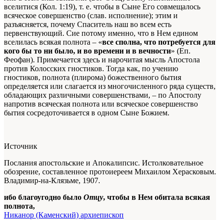
вселитися (Кол. 1:19), т. е. чтобы в Сыне Его совмещалось
всяческое совершенство (слав. исполнение); этим и
разъясняется, почему Спаситель наш во всем есть
первенствующий. Сие потому именно, что в Нем едином
вселилась всякая полнота – «
все сполна, что потребуется для
кого бы то ни было, и во времени и в вечности
» (Еп.
Феофан). Примечается здесь и нарочитая мысль Апостола
против Колосских гностиков. Тогда как, по учению
гностиков, полнота (плирома) божественного бытия
определяется или слагается из многочисленного ряда существ,
обладающих различными совершенствами, – по Апостолу
напротив всяческая полнота или всяческое совершенство
бытия сосредоточивается в одном Сыне Божием.
Источник
Послания апостольские и Апокалипсис. Истолковательное
обозрение, составленное протоиереем Михаилом Херасковым.
Владимир-на-Клязьме, 1907.
ибо благоугодно было
Отцу
, чтобы в Нем обитала всякая
полнота,
Никанор (Каменский) архиепископ