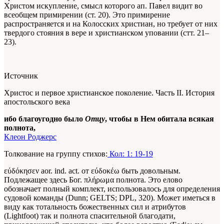
Христом искупление, смысл которого ап. Павел видит во
всеобщем примирении (ст. 20). Это примирение
распространяется и на Колосских христиан, но требует от них
твердого стояния в вере и христианском уповании (стт. 21–
23).
Источник
Христос и первое христианское поколение. Часть II. История
апостольского века
ибо благоугодно было
Отцу
, чтобы в Нем обитала всякая
полнота,
Клеон Роджерс
Толкование на группу стихов:
Кол: 1: 19-19
εύδόκησεν aor. ind. act. от εύδοκέω быть довольным.
Подлежащее здесь Бог. πλήρωμα полнота. Это елово
обозначает полный комплект, использовалось для определения
судовой команды (Dunn; GELTS; DPL, 320). Может иметься в
виду как тотальность божественных сил и атрибутов
(Lightfoot) так и полнота спасительной благодати,