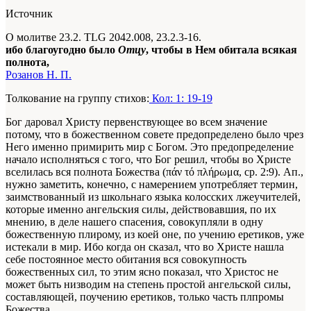
Источник
О молитве 23.2. TLG 2042.008, 23.2.3-16.
ибо благоугодно было
Отцу
, чтобы в Нем обитала всякая
полнота,
Розанов Н. П.
Толкование на группу стихов:
Кол: 1: 19-19
Бог даровал Христу первенствующее во всем значение
потому, что в божественном совете предопределено было чрез
Него именно примирить мир с Богом. Это предопределение
начало исполняться с того, что Бог решил, чтобы во Христе
вселилась вся полнота Божества
(πάν τό πλήρωμα,
ср.
2
:
9).
Ап.,
нужно заметить, конечно, с намерением употребляет термин,
заимствованный из школьнаго языка колосских лжеучителей,
которые именно ангельския силы, действовавшия, по их
мнению, в деле нашего спасения, совокупляли в одну
божественную плирому, из коей оне, по учению еретиков, уже
истекали в мир. Ибо когда он сказал, что во Христе нашла
себе постоянное место обитания вся совокупность
божественных сил, то этим ясно показал, что Христос не
может быть низводим на степень простой ангельской силы,
составляющей, поучению еретиков, только часть плпромы
Божества