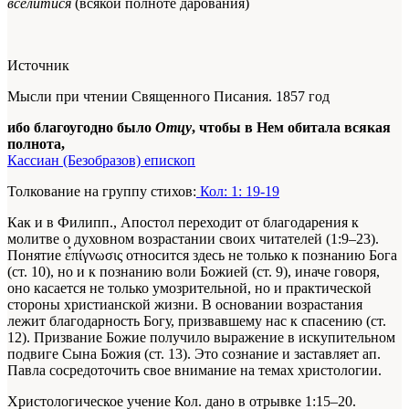
вселитися
(всякой полноте дарования)
Источник
Мысли при чтении Священного Писания. 1857 год
ибо благоугодно было
Отцу
, чтобы в Нем обитала всякая
полнота,
Кассиан (Безобразов) епископ
Толкование на группу стихов:
Кол: 1: 19-19
Как и в Филипп., Апостол переходит от благодарения к
молитве о духовном возрастании своих читателей (1:9–23).
Понятие ε̉πίγνωσις относится здесь не только к познанию Бога
(ст. 10), но и к познанию воли Божией (ст. 9), иначе говоря,
оно касается не только умозрительной, но и практической
стороны христианской жизни. В основании возрастания
лежит благодарность Богу, призвавшему нас к спасению (ст.
12). Призвание Божие получило выражение в искупительном
подвиге Сына Божия (ст. 13). Это сознание и заставляет ап.
Павла сосредоточить свое внимание на темах христологии.
Христологическое учение Кол. дано в отрывке 1:15–20.