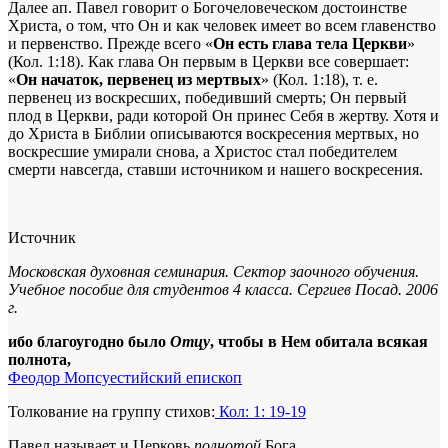
Далее ап. Павел говорит о Богочеловеческом достоинстве
Христа, о том, что Он и как человек имеет во всем главенство
и первенство. Прежде всего «
Он есть глава тела Церкви
»
(Кол. 1:18). Как глава Он первым в Церкви все совершает:
«
Он начаток, первенец из мертвых
» (Кол. 1:18), т. е.
первенец из воскресших, победивший смерть; Он первый
плод в Церкви, ради которой Он принес Себя в жертву. Хотя и
до Христа в Библии описываются воскресения мертвых, но
воскресшие умирали снова, а Христос стал победителем
смерти навсегда, ставши источником и нашего воскресения.
Источник
Московская духовная семинария. Сектор заочного обучения.
Учебное пособие для студентов 4 класса. Сергиев Посад. 2006
г.
ибо благоугодно было
Отцу
, чтобы в Нем обитала всякая
полнота,
Феодор Мопсуестийский епископ
Толкование на группу стихов:
Кол: 1: 19-19
Павел называет и Церковь
полнотой
Бога.