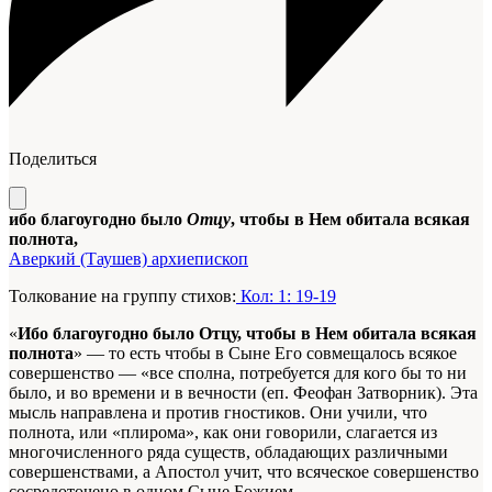
Поделиться
ибо благоугодно было
Отцу
, чтобы в Нем обитала всякая
полнота,
Аверкий (Таушев) архиепископ
Толкование на группу стихов:
Кол: 1: 19-19
«
Ибо благоугодно было Отцу, чтобы в Нем обитала всякая
полнота
» — то есть чтобы в Сыне Его совмещалось всякое
совершенство — «все сполна, потребуется для кого бы то ни
было, и во времени и в вечности (еп. Феофан Затворник). Эта
мысль направлена и против гностиков. Они учили, что
полнота, или «плирома», как они говорили, слагается из
многочисленного ряда существ, обладающих различными
совершенствами, а Апостол учит, что всяческое совершенство
сосредоточено в одном Сыне Божием.