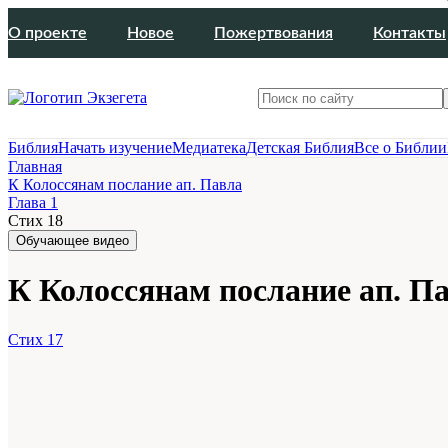
О проекте
Новое
Пожертвования
Контакты
Библия
Начать изучение
Медиатека
Детская Библия
Все о Библии
Главная
К Колоссянам послание ап. Павла
Глава 1
Стих 18
Обучающее видео
К Колоссянам послание ап. Па
Стих 17