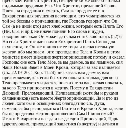
пребывает единый Христос, священники же бывают только
видимыми орудиями Его. Что Христос, предавший Свою
Плоть на страдания и смерть, Сам же предает ее и в
Евхаристии для вкушения верующим, это усматривается из
той же беседы о причащении, где Господь говорит, что Он
Сам (а не иной кто) даст хлеб жизни, который есть Плоть Его
(Ин. 6:51 и др.); не иначе поняли Его слова и иудеи,
говорившие: «как Он может дать нам есть Свою плоть (52)?»
Но если Христос дает нам в Евхаристии Плоть Свою для
вкушения, то Он же приносит ее тогда и в спасительную
жертву, ибо мы знаем ,,что преподание Тела и Крови в этом
таинстве имеет значение жертвоприношения; потому и сказал
Господь: сие есть Тело Мое, за вы даемое, за вы ломимое, сия
Чаша Новый Завет в Моей Крови, которая за вас изливается
(Лк. 22:19–20; 1 Кор. 11:24); не сказал: вам даемое, вам
преломляемое, как если бы хотел показать только, для кого
Тело преломляется и дается, но сказал: за вас, желая показать,
за кого Тело приносится в жертву. Посему в Евхаристии
Дающий, Преломляющий, Изливающий (хотя бы и руками
священников) есть вместе Жертвоприносящий. Да и кто из
людей, хотя бы и освященных благодатию Св. Духа,
осмелился бы распоряжаться Плотию и Кровию Христа, если
бы не предстоял жертвоприношению Сам Приносимый? –
Итак в Евхаристии всегда и везде един Приносящий, Царь
царствующих, приходящий заклатися (в жертву) и датися в