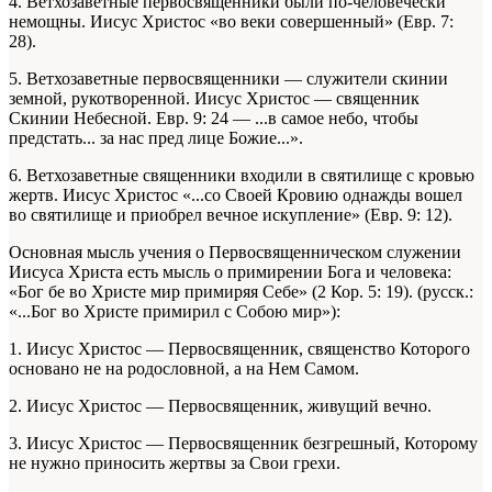
4. Ветхозаветные первосвященники были по-человечески
немощны. Иисус Христос «во веки совершенный» (Евр. 7:
28).
5. Ветхозаветные первосвященники — служители скинии
земной, рукотворенной. Иисус Христос — священник
Скинии Небесной. Евр. 9: 24 — ...в самое небо, чтобы
предстать... за нас пред лице Божие...».
6. Ветхозаветные священники входили в святилище с кровью
жертв. Иисус Христос «...со Своей Кровию однажды вошел
во святилище и приобрел вечное искупление» (Евр. 9: 12).
Основная мысль учения о Первосвященническом служении
Иисуса Христа есть мысль о примирении Бога и человека:
«Бог бе во Христе мир примиряя Себе» (2 Кор. 5: 19). (русск.:
«...Бог во Христе примирил с Собою мир»):
1. Иисус Христос — Первосвященник, священство Которого
основано не на родословной, а на Нем Самом.
2. Иисус Христос — Первосвященник, живущий вечно.
3. Иисус Христос — Первосвященник безгрешный, Которому
не нужно приносить жертвы за Свои грехи.