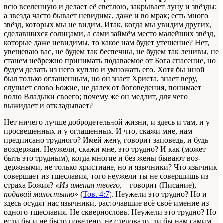
всю вселенную и делает её светлою, закрывает луну и звёзды;
а звезда часто бывает невидима, даже и во мрак; есть много
звёзд, которых мы не видим. Итак, когда мы увидим других,
сделавшихся солнцами, а сами займём место малейших звёзд,
которые даже невидимы, то какое нам будет утешение? Нет,
увещеваю вас, не будем так беспечны, не будем так ленивы, не
станем небрежно принимать подаваемое от Бога спасение, но
будем делать из него куплю и умножать его. Хотя бы иной
был только оглашенным, но он знает Христа, знает веру,
слушает слово Божие, не далек от боговедения, понимает
волю Владыки своего; почему же он медлит, для чего
выжидает и откладывает?
Нет ничего лучше добродетельной жизни, и здесь и там, и у
просвещенных и у оглашенных. И что, скажи мне, нам
предписано трудного? Имей жену, говорит заповедь, и будь
воздержан. Неужели, скажи мне, это трудно? И как (может
быть это трудным), когда многие и без жены бывают воз­
держными, не только христиане, но и язычники? Что язычник
совершает из тщеславия, того неужели ты не совершишь из
страха Божия?
«Из имения твоего, –
говорит (Писание),
–
подавай милостыню
» (
Тов. 4:7
). Неужели это трудно? Но и
здесь осудят нас язычники, расточавшие всё своё имение из
одного тщеславия. Не сквернословь. Неужели это трудно? Но
если бы и не было повелено, не следовало, ли бы нам самим