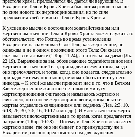
престоле храма, преломляется ли, дается ли верующим. В
Евхаристии Тело и Кровь Христа бывают жертвою о нас не
по силе нового их жертвоприношения, но по силе
преложения хлеба и вина в Тело и Кровь Христа.
К уяснению мысли о постоянном ходатайственном или
жертвенном значении Тела и Крови Христа может служить то
обстоятельство, что Господь во время установления
Евхаристии назнаменовал Свое Тело, как жертвенное, не
однажды и не в одном положении этого Тела; Он сказал
сначала: за вы ломите (1 Кор. 11:24), а потом: за вы даемо (Лк.
22:19). Выражение за вы, обозначающее ходатайственное или
жертвенное значение Тела, принадлежит ему и тогда, когда
оно преломляется, и тогда, когда оно подается, следовательно
принадлежит ему постоянно, не может быть отнято у него
никогда. – К этой же мысли приводит нас и то, что в Ветхом
Завете жертвенное животное не только в минуту
жертвоприношения считалось и называлось жертвою и
святынею, но и после жертвоприношения, когда остатки
жертвы отдавались священникам или седались (Лев. 2:3, 10,
6:18, 26, 30, 7:6, 16, 10:17 и мн. др.). И мясо языческих жертв
называется идоложертвенным в то время, когда предлагается
на трапезе (1 Кор. 10:28). – Посему и Тело Христово является
жертвою везде, где оно ни бывает, по преимуществу же в
Евхаристии, где оно предлагается нам для вкушения.