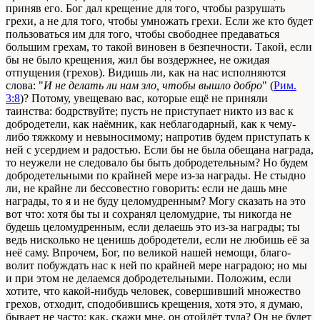
приняв его. Бог дал крещение для того, чтобы разрушать
грехи, а не для того, чтобы умножать грехи. Если же кто будет
пользоваться им для того, чтобы свободнее предаваться
большим грехам, то такой виновен в безпечности. Такой, если
бы не было крещения, жил бы воздержнее, не ожидая
отпущения (грехов). Видишь ли, как на нас исполняются
слова: "
И не делать ли нам зло, чтобы вышло добро
" (
Рим.
3:8
)? Потому, увещеваю вас, которые ещё не приняли
таинства: бодрствуйте; пусть не приступает никто из вас к
добродетели, как наёмник, как неблагодарный, как к чему-
либо тяжкому и невыносимому; напротив будем приступать к
ней с усердием и радостью. Если бы не была обещана награда,
то неужели не следовало бы быть добродетельным? Но будем
добродетельными по крайней мере из-за награды. Не стыдно
ли, не крайне ли бессовестно говорить: если не дашь мне
награды, то я и не буду целомудренным? Могу сказать на это
вот что: хотя бы ты и сохранял целомудрие, ты никогда не
будешь целомудренным, если делаешь это из-за награды; ты
ведь нисколько не ценишь добродетели, если не любишь её за
неё саму. Впрочем, Бог, по великой нашей немощи, благо­
волит побуждать нас к ней по крайней мере наградою; но мы
и при этом не делаемся добродетельными. Положим, если
хотите, что какой-нибудь человек, совершивший множество
грехов, отходит, сподобившись крещения, хотя это, я думаю,
бывает не часто: как, скажи мне, он отойдёт туда? Он не будет