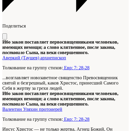
Поделиться
Ибо закон поставляет первосвященниками человеков,
имеющих немощи; а слово клятвенное, после закона,
поставило
Сына, на веки совершенного.
Аверкий (Таушев) архиепископ
Толкование на группу стихов:
Евр: 7: 28-28
...возглавляет новозаветное священство Превосвященник
святой и безгрешный, каков Христос, принесший Самого
Себя в жертву за грехи людей.
Ибо закон поставляет первосвященниками человеков,
имеющих немощи; а слово клятвенное, после закона,
поставило
Сына, на веки совершенного.
Валентин Уляхин протоиерей
Толкование на группу стихов:
Евр: 7: 28-28
Иисус Христос — не только жертва, Агнец Божий, Он