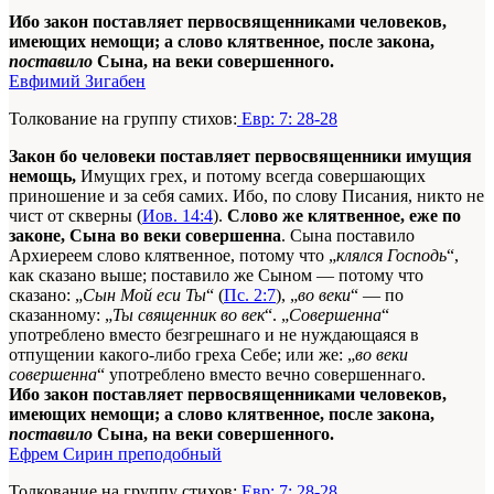
Ибо закон поставляет первосвященниками человеков,
имеющих немощи; а слово клятвенное, после закона,
поставило
Сына, на веки совершенного.
Евфимий Зигабен
Толкование на группу стихов:
Евр: 7: 28-28
Закон бо человеки поставляет первосвященники имущия
немощь,
Имущих грех, и потому всегда совершающих
приношение и за себя самих. Ибо, по слову Писания, никто не
чист от скверны (
Иов. 14:4
).
Слово же клятвенное, еже по
законе, Сына во веки совершенна
. Сына поставило
Архиереем слово клятвенное, потому что „
клялся Господь
“,
как сказано выше; поставило же Сыном — потому что
сказано: „
Сын Мой еси Ты
“ (
Пс. 2:7
), „
во веки
“ — по
сказанному: „
Ты священник во век
“. „
Совершенна
“
употреблено вместо безгрешнаго и не нуждающаяся в
отпущении какого-либо греха Себе; или же: „
во веки
совершенна
“ употреблено вместо вечно совершеннаго.
Ибо закон поставляет первосвященниками человеков,
имеющих немощи; а слово клятвенное, после закона,
поставило
Сына, на веки совершенного.
Ефрем Сирин преподобный
Толкование на группу стихов:
Евр: 7: 28-28