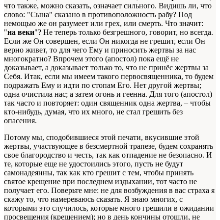
что также, можно сказать, означает сильного. Видишь ли, что
слово: "Сына" сказано в противоположность рабу? Под
немощью же он разумеет или грех, или смерть. Что значит:
"
на веки
"? Не теперь только безгрешного, говорит, но всегда.
Если же Он совершен, если Он никогда не грешит, если Он
верно живет, то для чего Ему и приносить жертвы за нас
многократно? Впрочем этого (апостол) пока ещё не
доказывает, а доказывает только то, что не принёс жертвы за
Себя. Итак, если мы имеем такого первосвященника, то будем
подражать Ему и идти по стопам Его. Нет другой жертвы;
одна очистила нас; а затем огонь и геенна. Для того (апостол)
так часто и повторяет: один священник одна жертва, – чтобы
кто-нибудь, думая, что их много, не стал грешить без
опасения.
Потому мы, сподобившиеся этой печати, вкусившие этой
жертвы, участвующее в безсмертной трапезе, будем сохранять
свое благородство и честь, так как отпадение не безопасно. И
те, которые еще не удостоились этого, пусть не будут
самонадеянны, так как кто грешит с тем, чтобы принять
святое крещение при последнем издыхании, тот часто не
получает его. Поверьте мне: не для возбуждения в вас страха я
скажу то, что намереваюсь сказать. Я знаю многих, с
которыми это случилось, которые много грешили в ожидании
просвещения (крещением); но в день кончины отошли, не