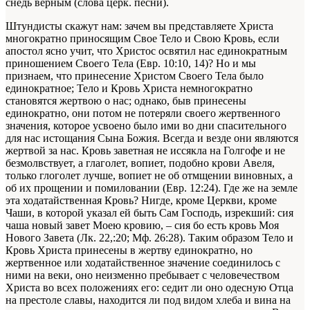
снедь верным (слова церк. песни).
Штундисты скажут нам: зачем вы представляете Христа
многократно приносящим Свое Тело и Свою Кровь, если
апостол ясно учит, что Христос освятил нас единократным
приношением Своего Тела (Евр. 10:10, 14)? Но и мы
признаем, что принесение Христом Своего Тела было
единократное; Тело и Кровь Христа немногократно
становятся жертвою о нас; однако, быв принесены
единократно, они потом не потеряли своего жертвенного
значения, которое усвоено было ими во дни спасительного
для нас истощания Сына Божия. Всегда и везде они являются
жертвой за нас. Кровь заветная не иссякла на Голгофе и не
безмолвствует, а глаголет, вопиет, подобно крови Авеля,
только глоголет лучше, вопиет не об отмщении виновных, а
об их прощении и помиловании (Евр. 12:24). Где же на земле
эта ходатайственная Кровь? Нигде, кроме Церкви, кроме
Чаши, в которой указал ей быть Сам Господь, изрекший: сия
чаша новый завет Моею кровию, – сия бо есть кровь Моя
Нового Завета (Лк. 22,:20; Мф. 26:28). Таким образом Тело и
Кровь Христа принесены в жертву единократно, но
жертвенное или ходатайственное значение соединилось с
ними на веки, оно неизменно пребывает с человечеством
Христа во всех положениях его: седит ли оно одесную Отца
на престоле славы, находится ли под видом хлеба и вина на