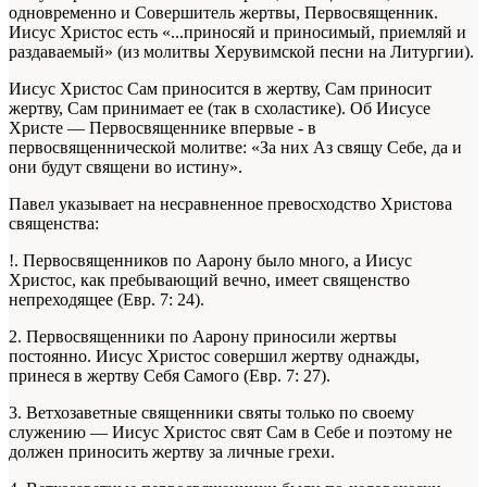
одновременно и Совершитель жертвы, Первосвященник.
Иисус Христос есть «...приносяй и приносимый, приемляй и
раздаваемый» (из молитвы Херувимской песни на Литургии).
Иисус Христос Сам приносится в жертву, Сам приносит
жертву, Сам принимает ее (так в схоластике). Об Иисусе
Христе — Первосвященнике впервые - в
первосвященнической молитве: «За них Аз свящу Себе, да и
они будут священи во истину».
Павел указывает на несравненное превосходство Христова
священства:
!. Первосвященников по Аарону было много, а Иисус
Христос, как пребывающий вечно, имеет священство
непреходящее (Евр. 7: 24).
2. Первосвященники по Аарону приносили жертвы
постоянно. Иисус Христос совершил жертву однажды,
принеся в жертву Себя Самого (Евр. 7: 27).
3. Ветхозаветные священники святы только по своему
служению — Иисус Христос свят Сам в Себе и поэтому не
должен приносить жертву за личные грехи.