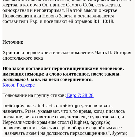
жертва, в которую Он принес Самого Себя, есть жертва,
однократная и неповторимая. На этой мысли о жертве
Первосвященника Нового Завета и останавливаются
составители Евр. и посвящают ей отрывок 8:1–10:18.
Источник
Христос и первое христианское поколение. Часть II. История
апостольского века
Ибо закон поставляет первосвященниками человеков,
имеющих немощи; а слово клятвенное, после закона,
поставило
Сына, на веки совершенного.
Клеон Роджерс
Толкование на группу стихов:
Евр: 7: 28-28
καθίστησιν praes. ind. act. от καθίστημι устанавливать,
назначать. Praes. указывает, что в то время, когда писалось
послание, ветхозаветное священство еще существовало, и
Иерусалимский храм еще стоял (Hughes), άρχιερεύς
первосвященник. Здесь асс. pl. в обороте с двойным асс.:
"назначать людей на должность первосвященника", έχοντας