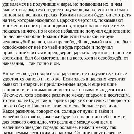
уди­вляемся не получившим дары, но подающим их, и чем
выше эти дары, тем стыднее получающим их, если они были
ви­новны в великих грехах. Какими глазами будет он смотреть
на тех, которые находятся в царских чертогах, показывают
множество своих ран и подвигов, тогда как он сам не имеет
показать ничего, но и самое избавление получил единственно
по человеколюбию Божию? Как если бы какой-ни­будь
человекоубийца, вор, или прелюбодей, ведомый на казнь, был
освобождён от неё по чьей-нибудь просьбе и получил
приказание явиться в преддверие царских чертогов, то он не в
состоянии был бы смотреть ни на кого, хотя и освобождён от
наказания, – так точно и он.
Впрочем, когда говорится о царствии, не подумайте, что все
удостоятся одного и того же. Если здесь в царских чертогах
бывают и епархи, и приближенные царя, и еще низшие
сановники, и занимающие место так называемых десятских
(δεκανών), хотя великое различие между епархом и десятским,
то тем более будет так в горних царских обителях. Говорю это
не от себя; но Павел полагает там еще большее различие.
Какое различие, говорит он, солнца от луны и звёзд и
малейшей из звёзд, такое же будет и в царствии небесном; и
для всякого очевидно, что различие между солнцем и
малейшею звёздою гораздо большее, нежели между так
называемым десятским и епархом. Солнце вдруг освещает