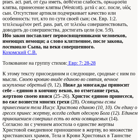
praes. act. part, от έχω иметь, άσθένεια слабость, ορκωμοσία
клятва, принесение клятвы (Westcott). μετά с асс. после, υίός
сын. Отсутствие артикля подчеркивает качество или
особенность: тот, кто по сути своей сын; см. Евр. 1:2.
τετελειωμένον perf. pass. part, от τελειόω совершенствовать,
доводить до совершенства, достигать цели (см. 5:9).
Ибо закон поставляет первосвященниками человеков,
имеющих немощи; а слово клятвенное, после закона,
поставило
Сына, на веки совершенного.
Кохомский С.В.
Толкование на группу стихов:
Евр: 7: 28-28
К этому тексту присоединим и следующие, сродные с ним по
мысли.
Своею кровию вниде единою во святая, вечное
искупление обретый
(9, 12).
Ниже да многажды приносит
себе – единою в кончину веков, во отметание греха,
жертвою своею явися
(25–26).
Христос единою принесеся,
во еже вознести многих грехи
(28).
Освящены есмы
принесением тела Иисус Христова единою (10, 10). Он едину о
гресех принес жертву, всегда седит одесную Бога (12). Единем
приношением совершил есть во веки освящаемых
(14).
Согласно ли с учением апостола о единстве жертвы
Христовой ежедневное приношение в жертву, во множестве
христианских храмов, Тела и Крови Христовых в Таинстве