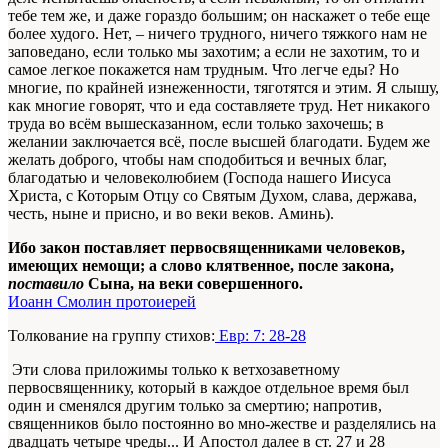
тебе тем же, и даже гораздо большим; он наскажет о тебе еще
более худого. Нет, – ничего трудного, ничего тяжкого нам не
заповедано, если только мы захотим; а если не захотим, то и
самое легкое покажется нам трудным. Что легче еды? Но
многие, по крайней изнеженности, тяготятся и этим. Я слышу,
как многие говорят, что и еда составляете труд. Нет никакого
труда во всём вышесказанном, если только захочешь; в
желании заключается всё, после высшей благодати. Будем же
желать доброго, чтобы нам сподобиться и вечных благ,
благодатью и человеколюбием (Господа нашего Иисуса
Христа, с Которым Отцу со Святым Духом, слава, держава,
честь, ныне и присно, и во веки веков. Аминь).
Ибо закон поставляет первосвященниками человеков,
имеющих немощи; а слово клятвенное, после закона,
поставило
Сына, на веки совершенного.
Иоанн Смолин протоиерей
Толкование на группу стихов:
Евр: 7: 28-28
Эти слова приложимы только к ветхозаветному
первосвященнику, который в каждое отдельное время был
один и сменялся другим только за смертию; напротив,
священников было постоянно во мно-жестве и разделялись на
двадцать четыре чреды... И Апостол далее в ст. 27 и 28