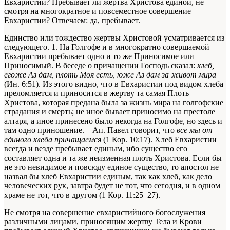
Евхаристии? Пребывает ли жертва Христова единой, не
смотря на многократное и повсеместное совершение
Евхаристии? Отвечаем: да, пребывает.
Единство или тождество жертвы Христовой усматривается из
следующего. 1. На Голгофе и в многократно совершаемой
Евхаристии пребывает одно и то же Приносимое или
Приносимый. В беседе о причащении Господь сказал:
хлеб,
егоже Аз дам, плоть Моя есть, юже Аз дам за живот мира
(Ин. 6:51). Из этого видно, что в Евхаристии под видом хлеба
преломляется и приносится в жертву та самая Плоть
Христова, которая предана была за жизнь мира на голгофские
страдания и смерть; не иное бывает приносимо на престоле
алтаря, а иное принесено было некогда на Голгофе, но здесь и
там одно приношение. – Ап. Павел говорит, что
все мы от
единого хлеба причащаемся
(1 Кор. 10:17). Хлеб Евхаристии
всегда и везде пребывает единым, ибо существо его
составляет одна и та же неизменная плоть Христова. Если бы
не это невидимое и повсюду единое существо, то апостол не
назвал бы хлеб Евхаристии единым, так как хлеб, как дело
человеческих рук, завтра будет не тот, что сегодня, и в одном
храме не тот, что в другом (1 Кор. 11:25–27).
Не смотря на совершение евхаристийного богослужения
различными лицами, приносящим жертву Тела и Крови