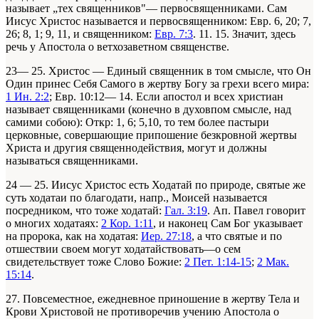
называет „тех священников"— первосвященниками. Сам
Иисус Христос называется и первосвященником: Евр. 6, 20; 7,
26; 8, 1; 9, 11, и священником:
Евр. 7:3
. 11. 15. Значит, здесь
речь у Апостола о ветхозаветном священстве.
23— 25. Христос — Единый священник в том смысле, что Он
Один принес Себя Самого в жертву Богу за грехи всего мира:
1 Ин. 2:2
; Евр. 10:12— 14. Если апостол и всех христиан
называет священниками (конечно в духовпом смысле, над
самими собою): Откр: 1, 6; 5,10, то тем более пастыри
церковные, совершающие припошение безкровной жертвы
Христа и другия священнодействия, могут и должны
называться священниками.
24 — 25. Иисус Христос есть Ходатай по природе, святые же
суть ходатаи по благодати, напр., Моисей называется
посредником, что тоже ходатай:
Гал. 3:19
. Ап. Павел говорит
о многих ходатаях:
2 Кор. 1:11
, и наконец Сам Бог указывает
на пророка, как на ходатая:
Иер. 27:18
, а что святые и по
отшествии своем могут ходатайствовать—о сем
свидетельствует тоже Слово Божие:
2 Пет. 1:14-15
;
2 Мак.
15:14
.
27. Повсеместное, ежедневное приношение в жертву Тела и
Крови Христовой не противоречив учению Апостола о