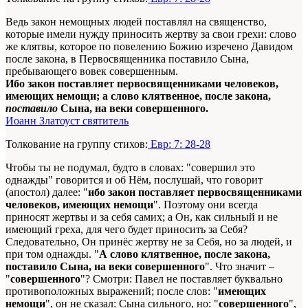
Ведь закон немощных людей поставлял на священство,
которые имели нужду приносить жертву за свои грехи: слово
же клятвы, которое по повелению Божию изречено Давидом
после закона, в Первосвященника поставило Сына,
пребывающего вовек совершенным.
Ибо закон поставляет первосвященниками человеков,
имеющих немощи; а слово клятвенное, после закона,
поставило
Сына, на веки совершенного.
Иоанн Златоуст святитель
Толкование на группу стихов:
Евр: 7: 28-28
Чтобы ты не подумал, будто в словах: "совершил это
однажды" говорится и об Нём, послушай, что говорит
(апостол) далее: "
ибо закон поставляет первосвященниками
человеков, имеющих немощи
". Поэтому они всегда
приносят жертвы и за себя самих; а Он, как сильный и не
имеющий греха, для чего будет приносить за Себя?
Следовательно, Он принёс жертву не за Себя, но за людей, и
при том однажды. "
А слово клятвенное, после закона,
поставило
Сына, на веки совершенного
". Что значит –
"
совершенного
"? Смотри: Павел не поставляет буквально
противоположных выражений; после слов: "
имеющих
немощи
", он не сказал: Сына сильного, но: "
совершенного
",