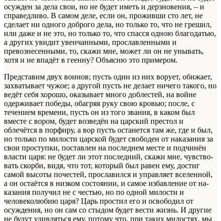
осужден за дела свои, но не будет иметь и дерзновения, – и
справедливо. В самом деле, если он, проживши сто лет, не
сделает ни одного доброго дела, но только то, что не грешил,
или даже и не это, но только то, что спасся одною благодатью,
а других увидит увенчанными, прославленными и
превознесенными, то, скажи мне, может ли он не унывать,
хотя и не впадёт в геенну? Объясню это примером.
Представим двух воинов; пусть один из них ворует, обижает,
захватывает чужое; а другой пусть не делает ничего такого, но
ведёт себя хорошо, оказывает много доблестей, на войне
одерживает победы, обагряя руку свою кровью; после, с
течением времени, пусть он из того звания, в каком был
вместе с вором, будет возведён на царский престол и
облечётся в порфиру, а вор пусть останется там же, где и был,
но только по милости царской будет свободен от наказания за
свои проступки, поставлен на последнем месте и подчинён
власти царя: не будет ли этот последний, скажи мне, чувство­
вать скорби, видя, что тот, который был равен ему, достиг
самой высоты почестей, прославился и управляет вселенной,
а он остаётся в низком состоянии, и самое избавление от на­
казания получил не с честью, но по одной милости и
человеколюбию царя? Царь простил его и освободил от
осуждения, но он сам со стыдом будет вести жизнь. И другие
не будут удивляться ему, потому что, при таких милостях, мы