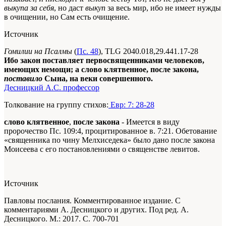
выкупа за себя
, но даст
выкуп
за весь мир, ибо не имеет нужды
в очищении, но Сам есть очищение.
Источник
Гомилии на Псалмы
(
Пс. 48
), TLG 2040.018,29.441.17-28
Ибо закон поставляет первосвященниками человеков,
имеющих немощи; а слово клятвенное, после закона,
поставило
Сына, на веки совершенного.
Десницкий А.С. профессор
Толкование на группу стихов:
Евр: 7: 28-28
слово клятвенное
,
после закона
- Имеется в виду
пророчество Пс. 109:4, процитированное в. 7:21. Обетование
«священника по чину Мелхиседека» было дано после закона
Моисеева с его постановлениями о священстве левитов.
Источник
Павловы послания. Комментированное издание. С
комментариями А. Десницкого и других. Под ред. А.
Десницкого. М.: 2017. С. 700-701