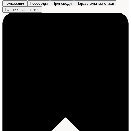
Толкования
Переводы
Проповеди
Параллельные стихи
На стих ссылаются