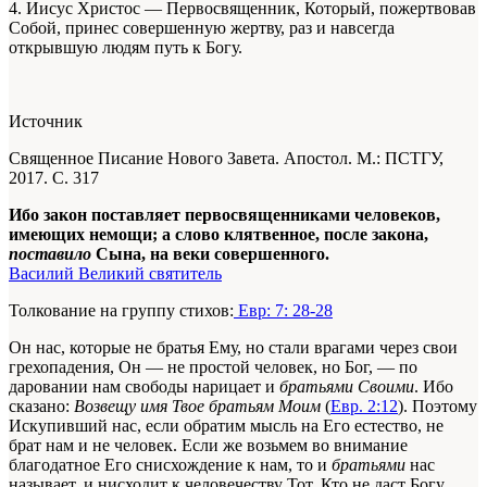
4. Иисус Христос — Первосвященник, Который, пожертвовав
Собой, принес совершенную жертву, раз и навсегда
открывшую людям путь к Богу.
Источник
Священное Писание Нового Завета. Апостол. М.: ПСТГУ,
2017. С. 317
Ибо закон поставляет первосвященниками человеков,
имеющих немощи; а слово клятвенное, после закона,
поставило
Сына, на веки совершенного.
Василий Великий святитель
Толкование на группу стихов:
Евр: 7: 28-28
Он нас, которые не братья Ему, но стали врагами через свои
грехопадения, Он — не простой человек, но Бог, — по
даровании нам свободы нарицает и
братьями Своими
. Ибо
сказано:
Возвещу имя Твое братьям Моим
(
Евр. 2:12
). Поэтому
Искупивший нас, если обратим мысль на Его естество, не
брат нам и не человек. Если же возьмем во внимание
благодатное Его снисхождение к нам, то и
братьями
нас
называет, и нисходит к человечеству Тот, Кто не даст Богу