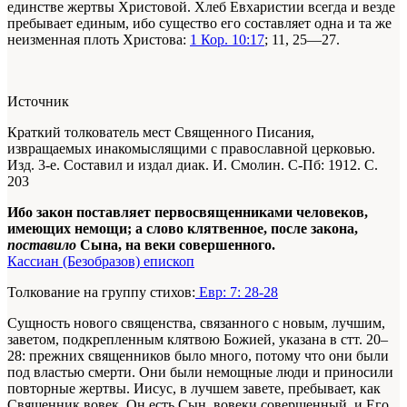
единстве жертвы Христовой. Хлеб Евхаристии всегда и везде
пребывает единым, ибо существо его составляет одна и та же
неизменная плоть Христова:
1 Кор. 10:17
; 11, 25—27.
Источник
Краткий толкователь мест Священного Писания,
извращаемых инакомыслящими с православной церковью.
Изд. 3-е. Составил и издал диак. И. Смолин. С-Пб: 1912. С.
203
Ибо закон поставляет первосвященниками человеков,
имеющих немощи; а слово клятвенное, после закона,
поставило
Сына, на веки совершенного.
Кассиан (Безобразов) епископ
Толкование на группу стихов:
Евр: 7: 28-28
Сущность нового священства, связанного с новым, лучшим,
заветом, подкрепленным клятвою Божией, указана в стт. 20–
28: прежних священников было много, потому что они были
под властью смерти. Они были немощные люди и приносили
повторные жертвы. Иисус, в лучшем завете, пребывает, как
Священник вовек. Он есть Сын, вовеки совершенный, и Его