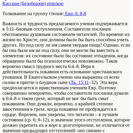
Кассиан (Безобразов) епископ
Толкование на группу стихов:
Евр: 6: 8-8
Важность и трудность предлагаемого учения подчеркивается
в 5:11–6новым отступлением. Составители послания
обеспокоены духовным состоянием читателей. По времени их
жизни во Христе, они должны были бы быть способны учить
других. Но под силу ли им самим твердая пища? Однако, если
бы она была им не под силу, они не могли бы вместить и
элементов: их состояние было бы состояние отпадения, когда
обращение было бы психологически невозможно. Таков
вероятно смысл трудного места 6:4–8. Вера в
действительность покаяния есть основание христианского
упования. В Евангельском учении она выражена со всею
силою в притче о блудном сыне (
Лк. 15:11
–32). Эта вера
предполагается и нравственным учением Евр. Поэтому
совершенно невероятно, чтобы составители послания думали
в 6:4–8 о таком грехе, который не мог бы быть смыт
покаянием. Они думали, вероятно, о крайней степени
закостенения в грехе, когда покаяние не пробуждается в
сердце. Впрочем, они уверены, что читатели – в лучшем
состоянии (ср. 6: 9–12), и значение этого отступления, которое
должно укрепить их в вере и долготерпении, не отличается от
значения предыдущих отступлений: оно связано с