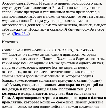
дождем
слова Божия. И если кто принес плод доброго дела,
ему следует благословение от Бога. И если кто полученное
слово Божие презирал и услышанным часто пренебрегал, и
сам подчинился заботам и похотям мирским, то он тем самым
терниями
слово Господа удушил, проклятия вместо
благословения добился, и вместо блаженства, наконец, найдет
себе сожжение. Поскольку и сказано:
Я дам вам дожди в свое
время
(
Лев. 26:4
).
Источник
Гомилии на Книгу Левит 16.2 .Сl. 0198 3(А), 16.2.495.14.
*** Смотри, не можем ли мы одним примером, которым
воспользовался апостол Павел в
Послании к Евреям
, показать,
каким образом Бог одним и тем же действием одного милует,
а другого ожесточает, причем Бог не задается целью
ожесточить, но ожесточает ожесточенного, как говорят,
самым Своим добрым намерением, за которым следует
(однако) ожесточение вследствие присущего самим (людям)
зла?
Земля,
говорит он,
пившая многократно сходящий на
нее дождь и производящая злак, полезный тем, для
которых и возделывается, получает благословение от
Бога. А производящая тернии и волчцы негодна и близка к
проклятию, которого конец — сожжение
. Значит, действие
дождя — одно; но при одном действии дождя возделанная