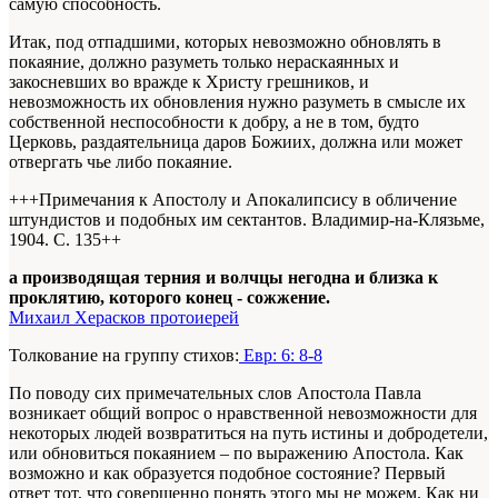
самую способность.
Итак, под отпадшими, которых невозможно обновлять в
покаяние, должно разуметь только нераскаянных и
закосневших во вражде к Христу грешников, и
невозможность их обновления нужно разуметь в смысле их
собственной неспособности к добру, а не в том, будто
Церковь, раздаятельница даров Божиих, должна или может
отвергать чье либо покаяние.
+++Примечания к Апостолу и Апокалипсису в обличение
штундистов и подобных им сектантов. Владимир-на-Клязьме,
1904. С. 135+
+
а производящая терния и волчцы негодна и близка к
проклятию, которого конец - сожжение.
Михаил Херасков протоиерей
Толкование на группу стихов:
Евр: 6: 8-8
По поводу сих примечательных слов Апостола Павла
возникает общий вопрос о нравственной невозможности для
некоторых людей возвратиться на путь истины и добродетели,
или обновиться покаянием – по выражению Апостола. Как
возможно и как образуется подобное состояние? Первый
ответ тот, что совершенно понять этого мы не можем. Как ни