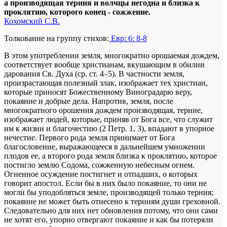
а производящая терния и волчцы негодна и близка к
проклятию, которого конец - сожжение.
Кохомский С.В.
Толкование на группу стихов:
Евр: 6: 8-8
В этом употреблении земля, многократно орошаемая дождем,
соответствует вообще христианам, вкушающим в обилии
дарования Св. Духа (ср. ст. 4–5). В частности земля,
произрастающая полезный злак, изображает тех христиан,
которые приносят Божественному Виноградарю веру,
покаяние и добрые дела. Напротив, земля, после
многократного орошения дождем производящая, терние,
изображает людей, которые, приняв от Бога все, что служит
им к жизни и благочестию (2 Петр. 1, 3), впадают в упорное
нечестие. Первого рода земля принимает от Бога
благословение, выражающееся в дальнейшем умножении
плодов ее, а второго рода земля близка к проклятию, которое
постигло землю Содома, сожженную небесным огнем.
Огненное осуждение постигнет и отпадших, о которых
говорит апостол. Если бы в них было покаяние, то они не
могли бы уподобляться земле, производящей только терния;
покаяние не может быть отнесено к терниям души греховной.
Следовательно для них нет обновления потому, что они сами
не хотят его, упорно отвергают покаяние и как бы потеряли