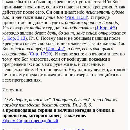
в какое бы то ни было прегрешение, пусть кается. Ибо Бог
принимает покаяние, если кто падет и после крещения. Α как
действует после сего, Он один знает: ибо
неиспытани судове
Его
, и неизъяснимы
путие Его
(
Рим. 11:33
). И прежде
пришествия не должно судить,
дондеже приидет Господь,
Иже
откроет
тайная
сердца:
и тогда похвала
(
1 Кор. 4:5
)
когождо явлена будет:
день, бо явит, зане огнем открывается
(
1 Кор. 3:13
). Гл. 6. Посему мы и не обещаем падшим после
крещения совсем свободы, и не отчаяваемся за их жизнь. Ибо
Бог
милостив и щедр
(
Ион. 4:2
),
и дале, есть кающимся
возвращение
(
Сир. 17:20
). И первое ясно; а ο втором знаем по
тому, что Бог милостив, если от всей души покаемся в
прегрешениях: ибо в Его руке жизнь, и спасение, и
человеколюбие. И что он делает. Ему одному ведомо; а только
нет никому вреда от покаяния, и не отвержен кающийся во
всех прегрешениях.
Источник
"О Кафарах, нечистых". Тридцать девятой, а по общему
порядку пятьдесят девятой ереси. Гл. 2, 5, 6
.
а производящая терния и волчцы негодна и близка к
проклятию, которого конец - сожжение.
Ефрем Сирин преподобный