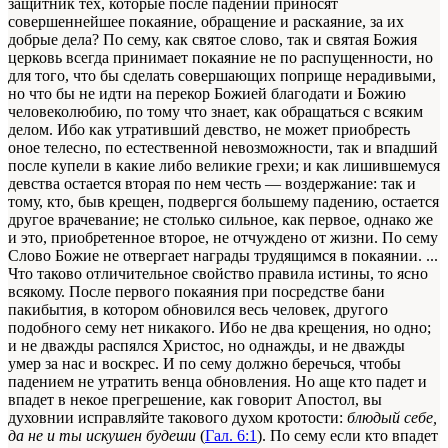
защитник тех, которые после падений приносят
совершеннейшее покаяние, обращение и раскаяние, за их
добрые дела? По сему, как святое слово, так и святая Божия
церковь всегда принимает покаяние не по распущенности, но
для того, что бы сделать совершающих поприще нерадивыми,
но что бы не идти на перекор Божией благодати и Божию
человеколюбию, по тому что знает, как обращаться с всяким
делом. Ибо как утративший девство, не может приобресть
оное телесно, по естественной невозможности, так и впадший
после купели в какие либо великие грехи; и как лишившемуся
девства остается вторая по нем честь — воздержание: так и
тому, кто, быв крещен, подвергся большему падению, остается
другое врачевание; не столько сильное, как первое, однако же
и это, приобретенное второе, не отчуждено от жизни. По сему
Слово Божие не отвергает награды трудящимся в покаянии. ...
Что таково отличительное свойство правила истины, то ясно
всякому. После первого покаяния при посредстве бани
пакибытия, в котором обновился весь человек, другого
подобного сему нет никакого. Ибо не два крещения, но одно;
и не дважды распялся Христос, но однажды, и не дважды
умер за нас и воскрес. И по сему должно беречься, чтобы
падением не утратить венца обновления. Но аще кто падет и
впадет в некое прегрешение, как говорит Апостол, вы
духовнии исправляйте такового духом кротости:
блюдый себе,
да не и ты искушен будеши
(
Гал. 6:1
). По сему если кто впадет