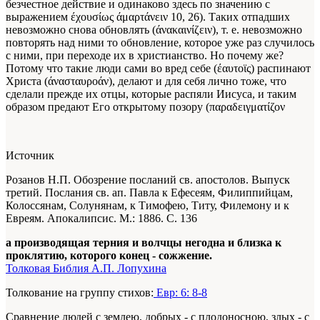
безчестное действие и одинаково здесь по значению с
выражением έχουσίως
άμαρτάνειν
10, 26). Таких отпадших
невозможно снова обновлять (άνακαινίζειν), т. е. невозможно
повторять над ними то обновление, которое уже раз случилось
с ними, при переходе их в христианство. Но почему же?
Потому что такие люди сами во вред себе (έαυτοϊς) распинают
Христа (άνασταυροάν), делают и для себя лично тоже, что
сделали прежде их отцы, которые распяли Иисуса, и таким
образом предают Его открытому позору
(παραδειγματίζον
Источник
Розанов Н.П. Обозрение посланий св. апостолов. Выпуск
третий. Послания св. ап. Павла к Ефесеям, Филиппийцам,
Колоссянам, Солунянам, к Тимофею, Титу, Филемону и к
Евреям. Апокалипсис. М.: 1886. С. 136
а производящая терния и волчцы негодна и близка к
проклятию, которого конец - сожжение.
Толковая Библия А.П. Лопухина
Толкование на группу стихов:
Евр: 6: 8-8
Сравнение людей с землею, добрых - с плодоносною, злых - с