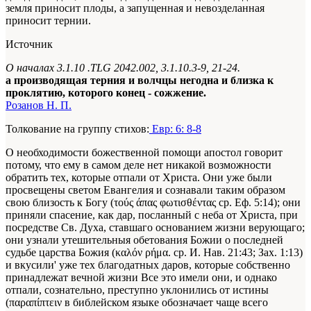
земля приносит плоды, а запущенная и невозделанная
приносит тернии.
Источник
О началах 3.1.10 .ТLG 2042.002, 3.1.10.3-9, 21-24.
а производящая терния и волчцы негодна и близка к
проклятию, которого конец - сожжение.
Розанов Н. П.
Толкование на группу стихов:
Евр: 6: 8-8
О необходимости божественной помощи апостол говорит
потому, что ему в самом деле нет никакой возможности
обратить тех, которые отпали от Христа. Они уже были
просвещены светом Евангелия и сознавали таким образом
свою близость к Богу (τούς άπας φωτισθέντας ср. Еф. 5:14); они
приняли спасение, как дар, посланный с неба от Христа, при
посредстве Св. Духа, ставшаго основанием жизни верующаго;
они узнали утешительныя обетования Божии о последней
судьбе царства Божия (καλόν
ρήμα.
ср. И. Нав. 21:43; Зах. 1:13)
и вкусили' уже тех благодатных даров, которые собственно
принадлежат вечной жизни Все это имели они, и однако
отпали, сознательно, преступно уклонились от истины
(παραπίπτειν в библейском языке обозначает чаще всего