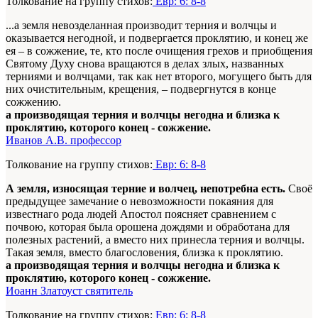
Толкование на группу стихов:
Евр: 6: 8-8
...а земля невозделанная производит терния и волчцы и
оказывается негодной, и подвергается проклятию, и конец же
ея – в сожжение, те, кто после очищения грехов и приобщения
Святому Духу снова вращаются в делах злых, названных
терниями и волчцами, так как нет второго, могущего быть для
них очистительным, крещения, – подвергнутся в конце
сожжению.
а производящая терния и волчцы негодна и близка к
проклятию, которого конец - сожжение.
Иванов А.В. профессор
Толкование на группу стихов:
Евр: 6: 8-8
А земля, износящая терние и волчец, непотребна есть.
Своё
предыдущее замечание о невозможности покаяния для
известнаго рода людей Апостол поясняет сравнением с
почвою, которая была орошена дождями и обработана для
полезных растений, а вместо них принесла терния и волчцы.
Такая земля, вместо благословения, близка к проклятию.
а производящая терния и волчцы негодна и близка к
проклятию, которого конец - сожжение.
Иоанн Златоуст святитель
Толкование на группу стихов:
Евр: 6: 8-8