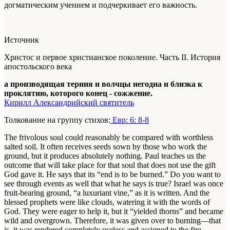
догматическим учением и подчеркивает его важность.
Источник
Христос и первое христианское поколение. Часть II. История
апостольского века
а производящая терния и волчцы негодна и близка к
проклятию, которого конец - сожжение.
Кирилл Александрийский святитель
Толкование на группу стихов:
Евр: 6: 8-8
The frivolous soul could reasonably be compared with worthless
salted soil. It often receives seeds sown by those who work the
ground, but it produces absolutely nothing. Paul teaches us the
outcome that will take place for that soul that does not use the gift
God gave it. He says that its “end is to be burned.” Do you want to
see through events as well that what he says is true? Israel was once
fruit-bearing ground, “a luxuriant vine,” as it is written. And the
blessed prophets were like clouds, watering it with the words of
God. They were eager to help it, but it “yielded thorns” and became
wild and overgrown. Therefore, it was given over to burning—that
is, it was rendered completely useless and assigned to the fire.