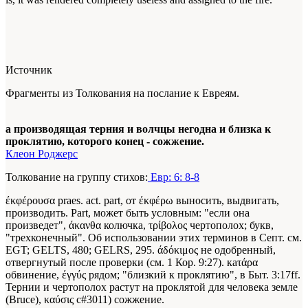
Источник
Фрагменты из Толкования на послание к Евреям.
а производящая терния и волчцы негодна и близка к
проклятию, которого конец - сожжение.
Клеон Роджерс
Толкование на группу стихов:
Евр: 6: 8-8
έκφέρουσα praes. act. part, от έκφέρω выносить, выдвигать,
производить. Part, может быть условным: "если она
произведет", άκανθα колючка, τρίβολος чертополох; букв,
"трехконечный". Об использовании этих терминов в Септ. см.
EGT; GELTS, 480; GELRS, 295. άδόκιμος не одобренный,
отвергнутый после проверки (см. 1 Кор. 9:27). каτάρα
обвинение, έγγύς рядом; "близкий к проклятию", в Быт. 3:17ff.
Тернии и чертополох растут на проклятой для человека земле
(Bruce), καύσις с#3011) сожжение.