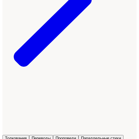
Толкования
Переводы
Проповеди
Параллельные стихи