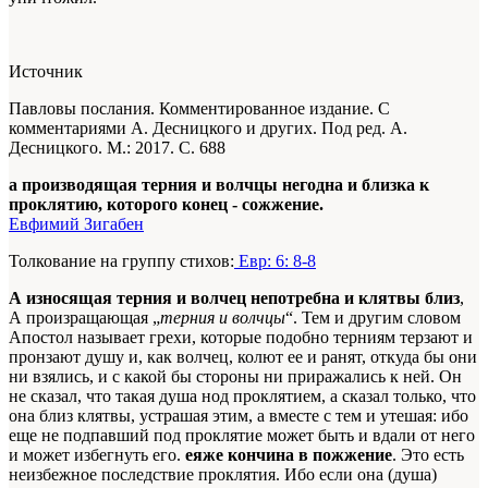
Источник
Павловы послания. Комментированное издание. С
комментариями А. Десницкого и других. Под ред. А.
Десницкого. М.: 2017. С. 688
а производящая терния и волчцы негодна и близка к
проклятию, которого конец - сожжение.
Евфимий Зигабен
Толкование на группу стихов:
Евр: 6: 8-8
А износящая терния и волчец непотребна и клятвы близ
,
А произращающая „
терния и волчцы
“. Тем и другим словом
Апостол называет грехи, которые подобно терниям терзают и
пронзают душу и, как волчец, колют ее и ранят, откуда бы они
ни взялись, и с какой бы стороны ни приражались к ней. Он
не сказал, что такая душа нод проклятием, а сказал только, что
она близ клятвы, устрашая этим, a вместе с тем и утешая: ибо
еще не подпавший под проклятие может быть и вдали от него
и может избегнуть его.
еяже кончина в пожжение
. Это есть
неизбежное последствие проклятия. Ибо если она (душа)