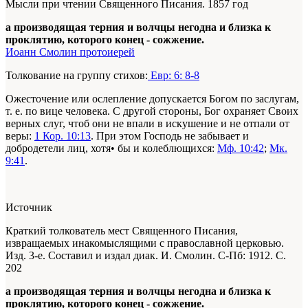
Мысли при чтении Священного Писания. 1857 год
а производящая терния и волчцы негодна и близка к
проклятию, которого конец - сожжение.
Иоанн Смолин протоиерей
Толкование на группу стихов:
Евр: 6: 8-8
Ожесточение или ослепление допускается Богом по заслугам,
т. е. по вице человека. С другой стороны, Бог охраняет Своих
верных слуг, чтоб они не впали в искушение и не отпали от
веры:
1 Кор. 10:13
. При этом Господь не забывает и
добродетели лиц, хотя• бы и колеблющихся:
Мф. 10:42
;
Мк.
9:41
.
Источник
Краткий толкователь мест Священного Писания,
извращаемых инакомыслящими с православной церковью.
Изд. 3-е. Составил и издал диак. И. Смолин. С-Пб: 1912. С.
202
а производящая терния и волчцы негодна и близка к
проклятию, которого конец - сожжение.