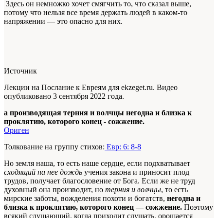
Здесь он немножко хочет смягчить то, что сказал выше,
потому что нельзя все время держать людей в каком-то
напряжении — это опасно для них.
Источник
Лекции на Послание к Евреям для ekzeget.ru. Видео
опубликовано 3 сентября 2022 года.
а производящая терния и волчцы негодна и близка к
проклятию, которого конец - сожжение.
Ориген
Толкование на группу стихов:
Евр: 6: 8-8
Но земля наша, то есть наше сердце, если подхватывает
сходящий на нее дождь
учения закона и приносит плод
трудов, получает благословение от Бога. Если же не труд
духовный она производит, но
терния и волчцы
, то есть
мирские заботы, вожделения похоти и богатств,
негодна и
близка к проклятию, которого конец — сожжение.
Поэтому
всякий слушающий, когда приходит слушать, орошается