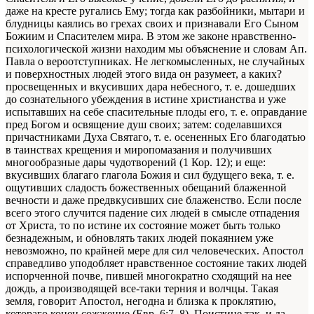
даже на кресте ругались Ему; тогда как разбойники, мытари и
блудницы каялись во грехах своих и признавали Его Сыном
Божиим и Спасителем мира. В этом же законе нравственно-
психологической жизни находим мы объяснение и словам Ап.
Павла о вероотступниках. Не легкомысленных, не случайных
и поверхностных людей этого вида он разумеет, а каких?
просвещенных и вкусивших дара небесного, т. е. дошедших
до сознательного убеждения в истине христианства и уже
испытавших на себе спасительные плоды его, т. е. оправдание
пред Богом и освящение душ своих; затем: соделавшихся
причастниками Духа Святаго, т. е. осененных Его благодатью
в таинствах крещения и миропомазания и получивших
многообразные дары чудотворений (1 Кор. 12); и еще:
вкусивших благаго глагола Божия и сил будущего века, т. е.
ощутивших сладость божественных обещаний блаженной
вечности и даже предвкусивших сие блаженство. Если после
всего этого случится падение сих людей в смысле отпадения
от Христа, то по истине их состояние может быть только
безнадежным, и обновлять таких людей покаянием уже
невозможно, по крайней мере для сил человеческих. Апостол
справедливо уподобляет нравственное состояние таких людей
испорченной почве, пившей многократно сходящий на нее
дождь, а производящей все-таки терния и волчцы. Такая
земля, говорит Апостол, негодна и близка к проклятию,
котораго конец сожжение (Евр. 6:7, 8). Поистине так, и да