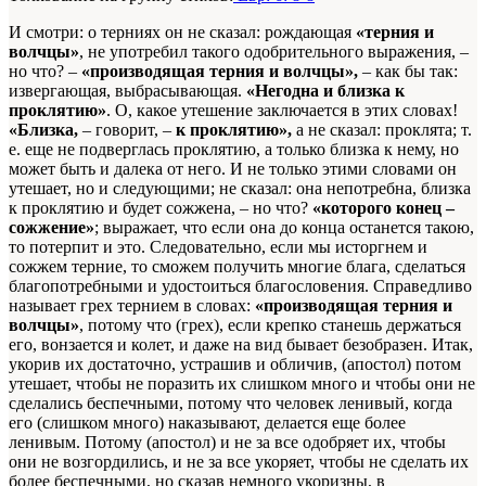
И смотри: о терниях он не сказал: рождающая
«терния и
волчцы»
, не употребил такого одобрительного выражения, –
но что? –
«производящая терния и волчцы»,
– как бы так:
извергающая, выбрасывающая.
«Негодна и близка к
проклятию»
. О, какое утешение заключается в этих словах!
«Близка,
– говорит, –
к проклятию»,
а не сказал: проклята; т.
е. еще не подверглась проклятию, а только близка к нему, но
может быть и далека от него. И не только этими словами он
утешает, но и следующими; не сказал: она непотребна, близка
к проклятию и будет сожжена, – но что?
«которого конец –
сожжение»
; выражает, что если она до конца останется такою,
то потерпит и это. Следовательно, если мы исторгнем и
сожжем терние, то сможем получить многие блага, сделаться
благопотребными и удостоиться благословения. Справедливо
называет грех тернием в словах:
«производящая терния и
волчцы»
, потому что (грех), если крепко станешь держаться
его, вонзается и колет, и даже на вид бывает безобразен. Итак,
укорив их достаточно, устрашив и обличив, (апостол) потом
утешает, чтобы не поразить их слишком много и чтобы они не
сделались беспечными, потому что человек ленивый, когда
его (слишком много) наказывают, делается еще более
ленивым. Потому (апостол) и не за все одобряет их, чтобы
они не возгордились, и не за все укоряет, чтобы не сделать их
более беспечными, но сказав немного укоризны, в