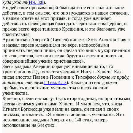
куда уходит
(
Ин. 3:8
).
Но действие призывающей благодати не есть спасительное
действие, в том смысле, что оно нуждается в нашем согласии,
в нашем ответе на этот призыв, и тогда уже начинает
действовать освящающая благодать через таинстваЦеркви, и
прежде всего через таинство Крещения, и эта благодать уже
спасительная.
Архиепископ Аверкий (Таушев) пишет: «Хотя Апостол Павел
и назвал евреев младенцами по вере, неспособными
принимать твердой пищи, он сделал это лишь в укоризненном
смысле, считая, что они все же будут в состоянии понять и
совершеннейшее учение христианское».
Здесь владыка Аверкий обращает внимание на то, что
христианин всегда остается учеником Иисуса Христа. Как
писал апостол Павел в Послании к Тимофею:
доколе не приду,
занимайся чтением
(
1 Тим. 4:13
). Каждый из нас должен
пребывать в состоянии ученичества и в сохранении
ученичества.
Конечно, среди нас могут быть второгодники, но при этом мы
всегда остаемся учениками Христа. И мы знаем, что, когда
Игнатия Богоносца уже везли на казнь, он писал в своих
письмах, посланиях: «Я только становлюсь учеником». Это
истолкование владыки Аверкия на 1-й стих, теперь
истолкование на 6-й стих.