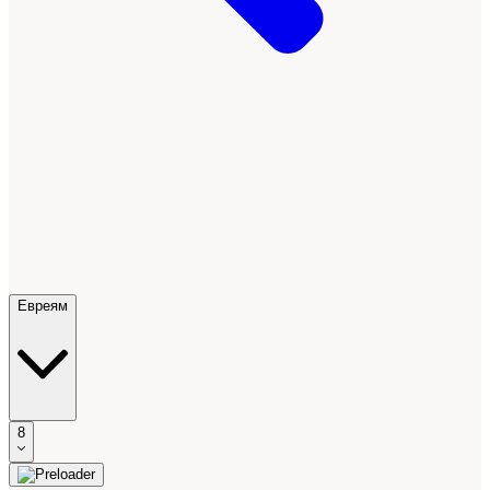
Евреям
8