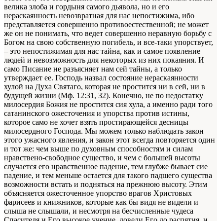
велика злоба и гордыня самого дьявола, но и его
нераскаянность невозвратная для нас непостижима, ибо
представляется совершенно противоестественной; не может
же он не понимать, что ведет совершенно неравную борьбу с
Богом на свою собственную погибель, и все-таки упорствует,
– это непостижимая для нас тайна, как и самое появление
людей и невозможность для некоторых из них покаяния. И
само Писание не разъясняет нам сей тайны, а только
утверждает ее. Господь назвал состояние нераскаянности
хулой на Духа Святаго, которая не простится ни в сей, ни в
будущей жизни (Мф. 12:31, 32). Конечно, не по недостатку
милосердия Божия не простится сия хула, а именно ради того
сатанинского ожесточения и упорства против истины,
которое само не хочет взять простирающейся десницы
милосердного Господа. Мы можем только наблюдать закон
этого ужасного явления, и закон этот всегда повторяется один
и тот же: чем выше по духовным способностям и силам
нравствено-свободное существо, и чем с большей высоты
случается его нравственное падение, тем глубже бывает сие
падение, и тем меньше остается для такого падшего существа
возможности встать и подняться на прежнюю высоту. Этим
объясняется ожесточенное упорство врагов Христовых
фарисеев и книжников, которые как бы видя не видели и
слыша не слышали, и несмотря на бесчисленные чудеса
Спасителя и Его высокое учение, довели Его до распятия, и