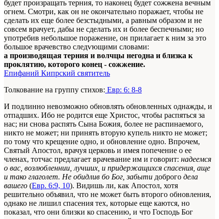
будет произращать терния, то наконец будет сожжена вечным
огнем. Смотри, как он не окончательно поражает, чтобы не
сделать их еще более безстыдными, а равным образом и не
совсем врачует, дабы не сделать их и более беспечными; но
употребив небольшое поражение, он прилагает к ним за это
большое врачевство следѵющими словами:
а производящая терния и волчцы негодна и близка к
проклятию, которого конец - сожжение.
Епифаний Кипрский святитель
Толкование на группу стихов:
Евр: 6: 8-8
И подлинно невозможно обновлять обновленных однажды, и
отпадших. Ибо не родится еще Христос, чтобы распяться за
нас; ни снова распять Сына Божия, более не распинаемого,
никто не может; ни принять вторую купель никто не может;
по тому что крещение одно, и обновление одно. Впрочем,
Святый Апостол, врачуя церковь и имея попечение ο ее
членах, тотчас предлагает врачевание им и говорит:
надеемся
ο вас, возлюбленнии, лучших, и придержащихся спасения, аще
и тако глаголет. Не обидлив бо Бог, забыти
доброго
дела
вашего
(
Евр. 6:9, 10
). Видишь ли, как Апостол, хотя
решительно объявил, что не может быть второго обновления,
однако не лишил спасения тех, которые еще каются, но
показал, что они близки ко спасению, и что Господь Бог