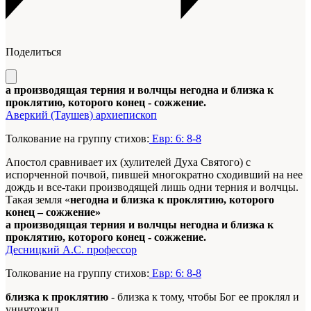
Поделиться
а производящая терния и волчцы негодна и близка к
проклятию, которого конец - сожжение.
Аверкий (Таушев) архиепископ
Толкование на группу стихов:
Евр: 6: 8-8
Апостол сравнивает их (хулителей Духа Святого) с
испорченной почвой, пившей многократно сходивший на нее
дождь и все-таки производящей лишь одни терния и волчцы.
Такая земля «
негодна и близка к проклятию, которого
конец – сожжение»
а производящая терния и волчцы негодна и близка к
проклятию, которого конец - сожжение.
Десницкий А.С. профессор
Толкование на группу стихов:
Евр: 6: 8-8
близка к проклятию
- близка к тому, чтобы Бог ее проклял и
уничтожил.