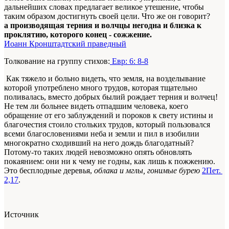
дальнейших словах предлагает великое утешение, чтобы
таким образом достигнуть своей цели. Что же он говорит?
а производящая терния и волчцы негодна и близка к
проклятию, которого конец - сожжение.
Иоанн Кронштадтский праведный
Толкование на группу стихов:
Евр: 6: 8-8
Как тяжело и больно видеть, что земля, на возделывание
которой употреблено много трудов, которая тщательно
поливалась, вместо добрых былий рождает терния и волчец!
Не тем ли больнее видеть отпадшим человека, коего
обращение от его заблуждений и пороков к свету истины и
благочестия стоило стольких трудов, который пользовался
всеми благословениями неба и земли и пил в изобилии
многократно сходивший на него дождь благодатный?
Потому-то таких людей невозможно опять обновлять
покаянием: они ни к чему не годны, как лишь к пожжению.
Это бесплодные деревья,
облака и мглы, гонимые бурею
2Пет.
2,17
.
Источник