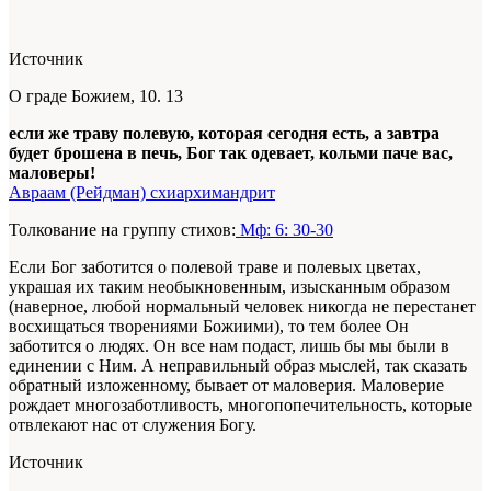
Источник
О граде Божием, 10. 13
если же траву полевую, которая сегодня есть, а завтра
будет брошена в печь, Бог так одевает, кольми паче вас,
маловеры!
Авраам (Рейдман) схиархимандрит
Толкование на группу стихов:
Мф: 6: 30-30
Если Бог заботится о полевой траве и полевых цветах,
украшая их таким необыкновенным, изысканным образом
(наверное, любой нормальный человек никогда не перестанет
восхищаться творениями Божиими), то тем более Он
заботится о людях. Он все нам подаст, лишь бы мы были в
единении с Ним. А неправильный образ мыслей, так сказать
обратный изложенному, бывает от маловерия. Маловерие
рождает многозаботливость, многопопечительность, которые
отвлекают нас от служения Богу.
Источник