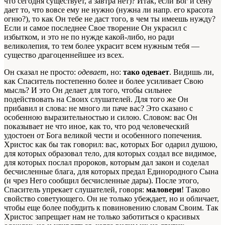
что сегодня существует, а завтра нет)? Итак, если Бог и сену
дает то, что вовсе ему не нужно (нужна ли напр. его красота
огню?), то как Он тебе не даст того, в чем ты имеешь нужду?
Если и самое последнее Свое творение Он украсил с
избытком, и это не по нужде какой-либо, но ради
великолепия, то тем более украсит всем нужным тебя —
существо драгоценнейшее из всех.
Он сказал не просто:
одевает
, но:
тако одевает
. Видишь ли,
как Спаситель постепенно более и более усиливает Свою
мысль? И это Он делает для того, чтобы сильнее
подействовать на Своих слушателей. Для того же Он
прибавил и слова: не много ли паче вас? Это сказано с
особенною выразительностью и силою. Словом: вас Он
показывает не что иное, как то, что род человеческий
удостоен от Бога великой чести и особенного попечения.
Христос как бы так говорил: вас, которых Бог одарил душою,
для которых образовал тело, для которых создал все видимое,
для которых послал пророков, которым дал закон и соделал
бесчисленные блага, для которых предал Единородного Сына
(и чрез Него сообщил бесчисленные дары). После этого,
Спаситель упрекает слушателей, говоря:
маловери
! Таково
свойство советующего. Он не только убеждает, но и обличает,
чтобы еще более побудить к повиновению словам Своим. Так
Христос запрещает нам не только заботиться о красивых