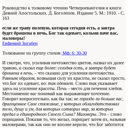
Руководство к толковому чтению Четвероевангелия и книги
Деяний Апостольских. Д. Боголепов. Издание 5. М.: 1910. - С.
163
если же траву полевую, которая сегодня есть, а завтра
будет брошена в печь, Бог так одевает, кольми паче вас,
маловеры!
Евфимий Зигабен
Толкование на группу стихов:
Мф: 6: 30-30
И смотри, что, усиливая ничтожество цветов, назвал их далее
травою, и сказал еще более:
сегодня есть, а завтра будет
брошена в печь
, – что сказано для усиления ничтожества.
Равным образом, возвышая силу их красоты, не сказал просто,
что Бог их одевает, но:
так одевает
. Слово
так
указывает
здесь на усиление красоты.
Печь
– место для печения хлебов.
Местоимение
вас
понимай как выражающее почтение.
Говорит вопросительно, как бы так:
не гораздо ли больше вас,
драгоценное Свое стяжание, у которых облагодатствовал
тело, душу и ум, для которых сотворил мир, за которых
предал и единородного Своего Сына?
Маловеры
. Это – слово
порицания. Показав то, что желал, порицает затем их, называя
маловерами, так как они не вполне верили, что Бог заботится