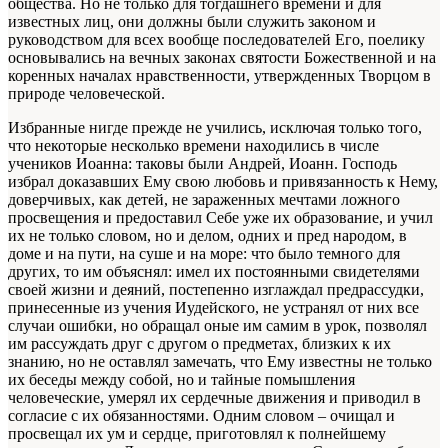
общества. Но не только для тогдашнего времени и для
известных лиц, они должны были служить законом и
руководством для всех вообще последователей Его, поелику
основывались на вечных законах святости Божественной и на
коренных началах нравственности, утвержденных Творцом в
природе человеческой.
Избранные нигде прежде не учились, исключая только того,
что некоторые несколько времени находились в числе
учеников Иоанна: таковы были Андрей, Иоанн. Господь
избрал доказавших Ему свою любовь и привязанность к Нему,
доверчивых, как детей, не зараженных мечтами ложного
просвещения и предоставил Себе уже их образование, и учил
их не только словом, но и делом, одних и пред народом, в
доме и на пути, на суше и на море: что было темного для
других, то им объяснял: имел их постоянными свидетелями
своей жизни и деяний, постепенно изглаждал предрассудки,
принесенные из учения Иудейского, не устранял от них все
случаи ошибки, но обращал оные им самим в урок, позволял
им рассуждать друг с другом о предметах, близких к их
знанию, но не оставлял замечать, что Ему известны не только
их беседы между собой, но и тайные помышления
человеческие, умерял их сердечные движения и приводил в
согласие с их обязанностями. Одним словом – очищал и
просвещал их ум и сердце, приготовлял к полнейшему