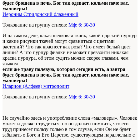
будет брошена в печь, Бог так одевает, кольми паче вас,
маловеры!
Иероним Стридонский блаженный
Толкование на группу стихов:
Мф: 6: 30-30
И на самом деле, какая шелковая ткань, какой царский пурпур
и какие рисунки ткачей могут сравниться с цветами
растений? Что так краснеет как роза? Что имеет белый цвет
лилии? А что пурпур фиалки не может превзойти никакая
краска пурпура, об этом судить можно скорее глазами, чем
языком.
если же траву полевую, которая сегодня есть, а завтра
будет брошена в печь, Бог так одевает, кольми паче вас,
маловеры!
Иларион (Алфеев) митрополит
Толкование на группу стихов:
Мф: 6: 30-30
Не случайно здесь и употребление слова «маловеры». Человек
может и должен трудиться, но он должен помнить, что его
труд принесет пользу только в том случае, если Он не будет
забывать о Боге и Его Царстве, существующем параллельно с