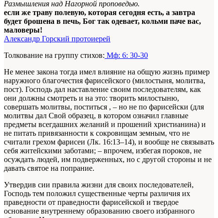
Размышления над Нагорной проповедью.
если же траву полевую, которая сегодня есть, а завтра
будет брошена в печь, Бог так одевает, кольми паче вас,
маловеры!
Александр Горский протоиерей
Толкование на группу стихов:
Мф: 6: 30-30
Не менее закона тогда имел влияние на общую жизнь пример
наружного благочестия фарисейского (милостыня, молитва,
пост). Господь дал наставление своим последователям, как
они должны смотреть и на это: творить милостыню,
совершать молитвы, поститься , – но не по фарисейски (для
молитвы дал Свой образец, в котором означил главные
предметы всегдашних желаний и прошений христианина) и
не питать привязанности к сокровищам земным, что не
считали грехом фарисеи (Лк. 16:13–14), и вообще не связывать
себя житейскими заботами; – впрочем, избегая пороков, не
осуждать людей, им подверженных, но с другой стороны и не
давать святое на попрание.
Утвердив сии правила жизни для своих последователей,
Господь тем положил существенные черты различия их
праведности от праведности фарисейской и твердое
основание внутреннему образованию своего избранного