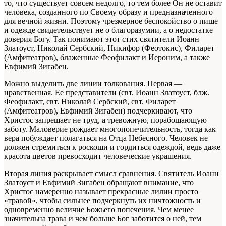
то, что существует совсем недолго, то тем более Он не оставит
человека, созданного по Своему образу и предназначенного
для вечной жизни. Поэтому чрезмерное беспокойство о пище
и одежде свидетельствует не о благоразумии, а о недостатке
доверия Богу. Так понимают этот стих святители Иоанн
Златоуст, Николай Сербский, Никифор (Феотокис), Филарет
(Амфитеатров), блаженные Феофилакт и Иероним, а также
Евфимий Зигабен.
Можно выделить две линии толкования. Первая —
нравственная. Ее представители (свт. Иоанн Златоуст, блж.
Феофилакт, свт. Николай Сербский, свт. Филарет
(Амфитеатров), Евфимий Зигабен) подчеркивают, что
Христос запрещает не труд, а тревожную, порабощающую
заботу. Маловерие рождает многопопечительность, тогда как
вера побуждает полагаться на Отца Небесного. Человек не
должен стремиться к роскоши и гордиться одеждой, ведь даже
красота цветов превосходит человеческие украшения.
Вторая линия раскрывает смысл сравнения. Святитель Иоанн
Златоуст и Евфимий Зигабен обращают внимание, что
Христос намеренно называет прекрасные лилии просто
«травой», чтобы сильнее подчеркнуть их ничтожность и
одновременно величие Божьего попечения. Чем менее
значительна трава и чем больше Бог заботится о ней, тем