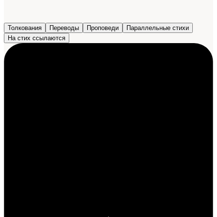
Толкования
Переводы
Проповеди
Параллельные стихи
На стих ссылаются