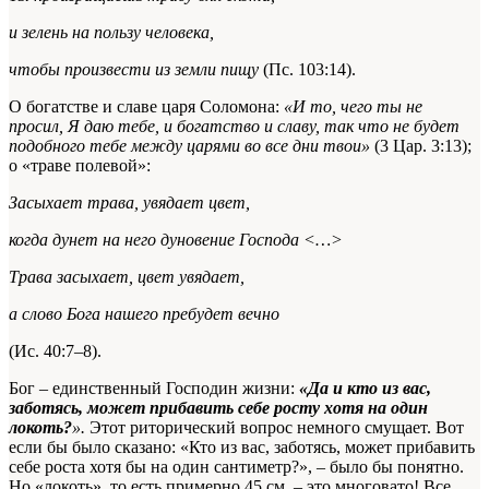
и зелень на пользу человека,
чтобы произвести из земли пищу
(Пс. 103:14).
О богатстве и славе царя Соломона:
«И то, чего ты не
просил, Я даю тебе, и богатство и славу, так что не будет
подобного тебе между царями во все дни твои»
(3 Цар. 3:13);
о «траве полевой»:
Засыхает трава, увядает цвет,
когда дунет на него дуновение Господа <…>
Трава засыхает, цвет увядает,
а слово Бога нашего пребудет вечно
(Ис. 40:7–8).
Бог – единственный Господин жизни:
«Да и кто из вас,
заботясь, может прибавить себе росту хотя на один
локоть?
».
Этот риторический вопрос немного смущает. Вот
если бы было сказано: «Кто из вас, заботясь, может прибавить
себе роста хотя бы на один сантиметр?», – было бы понятно.
Но «локоть», то есть примерно 45 см, – это многовато! Все