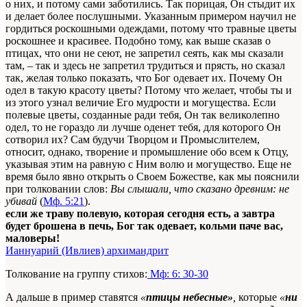
о них, и потому сами заботились. Так порицая, Он стыдит их
и делает более послушными. Указанным примером научил не
гордиться роскошными одеждами, потому что травные цветы
роскошнее и красивее. Подобно тому, как выше сказав о
птицах, что они не сеют, не запретил сеять, как мы сказали
там, – так и здесь не запретил трудиться и прясть, но сказал
так, желая только показать, что Бог одевает их. Почему Он
одел в такую красоту цветы? Потому что желает, чтобы ты и
из этого узнал величие Его мудрости и могущества. Если
полевые цветы, созданные ради тебя, Он так великолепно
одел, то не гораздо ли лучше оденет тебя, для которого Он
сотворил их? Сам будучи Творцом и Промыслителем,
относит, однако, творение и промышление обо всем к Отцу,
указывая этим на равную с Ним волю и могущество. Еще не
время было явно открыть о Своем Божестве, как мы пояснили
при толковании слов:
Вы слышали, что сказано древним: не
убивай
(
Мф. 5:21
).
если же траву полевую, которая сегодня есть, а завтра
будет брошена в печь, Бог так одевает, кольми паче вас,
маловеры!
Ианнуарий (Ивлиев) архимандрит
Толкование на группу стихов:
Мф: 6: 30-30
А дальше в пример ставятся
«
птицы небесные»
,
которые
«
ни