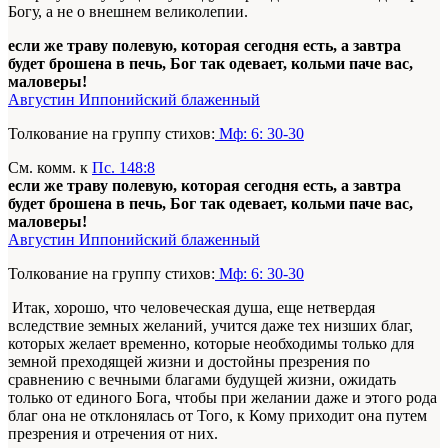
Богу, а не о внешнем великолепии.
если же траву полевую, которая сегодня есть, а завтра
будет брошена в печь, Бог так одевает, кольми паче вас,
маловеры!
Августин Иппонийский блаженный
Толкование на группу стихов:
Мф: 6: 30-30
См. комм. к
Пс. 148:8
если же траву полевую, которая сегодня есть, а завтра
будет брошена в печь, Бог так одевает, кольми паче вас,
маловеры!
Августин Иппонийский блаженный
Толкование на группу стихов:
Мф: 6: 30-30
Итак, хорошо, что человеческая душа, еще нетвердая
вследствие земных желаний, учится даже тех низших благ,
которых желает временно, которые необходимы только для
земной преходящей жизни и достойны презрения по
сравнению с вечными благами будущей жизни, ожидать
только от единого Бога, чтобы при желании даже и этого рода
благ она не отклонялась от Того, к Кому приходит она путем
презрения и отречения от них.