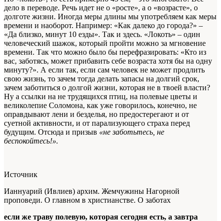
дело в переводе. Речь идет не о «росте», а о «возрасте», о
долготе жизни. Иногда меры длины мы употребляем как меры
времени и наоборот. Например: «Как далеко до города?» –
«Да близко, минут 10 езды». Так и здесь. «Локоть» – один
человеческий шажок, который пройти можно за мгновение
времени. Так что можно было бы перефразировать: «Кто из
вас, заботясь, может прибавить себе возраста хотя бы на одну
минуту?». А если так, если сам человек не может продлить
свою жизнь, то зачем тогда делать запасы на долгий срок,
зачем заботиться о долгой жизни, которая не в твоей власти?
Ну а ссылки на не трудящихся птиц, на полевые цветы и
великолепие Соломона, как уже говорилось, конечно, не
оправдывают лени и безделья, но предостерегают и от
суетной активности, и от парализующего страха перед
будущим. Отсюда и призыв
«не заботьтесь, не
беспокойтесь!».
Источник
Ианнуарий (Ивлиев) архим. Жемчужины Нагорной
проповеди. О главном в христианстве. О заботах
если же траву полевую, которая сегодня есть, а завтра