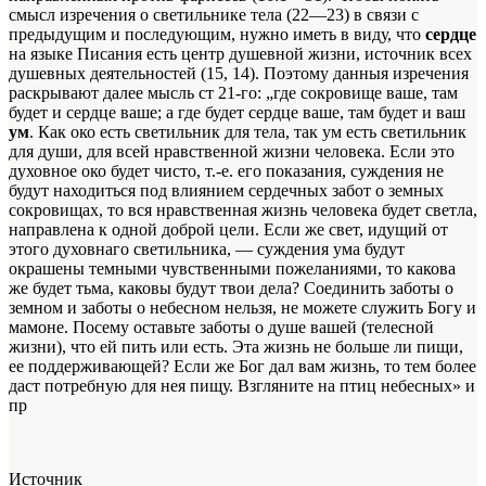
смысл изречения о светильнике тела (22—23) в связи с
предыдущим и последующим, нужно иметь в виду, что
сердце
на языке Писания есть центр душевной жизни, источник всех
душевных деятельностей (15, 14). Поэтому данныя изречения
раскрывают далее мысль ст 21-го: „где сокровище ваше, там
будет и сердце ваше; а где будет сердце ваше, там будет и ваш
ум
.
Как око есть светильник для тела, так ум есть светильник
для души, для всей нравственной жизни человека. Если это
духовное око будет чисто, т.-е. его показания, суждения не
будут находиться под влиянием сердечных забот о земных
сокровищах, то вся нравственная жизнь человека будет светла,
направлена к одной доброй цели. Если же свет, идущий от
этого духовнаго светильника, — суждения ума будут
окрашены темными чувственными пожеланиями, то какова
же будет тьма, каковы будут твои дела? Соединить заботы о
земном и заботы о небесном нельзя, не можете служить Богу и
мамоне. Посему оставьте заботы о душе вашей (телесной
жизни), что ей пить или есть. Эта жизнь не больше ли пищи,
ее поддерживающей? Если же Бог дал вам жизнь, то тем более
даст потребную для нея пищу. Взгляните на птиц небесных» и
пр
Источник