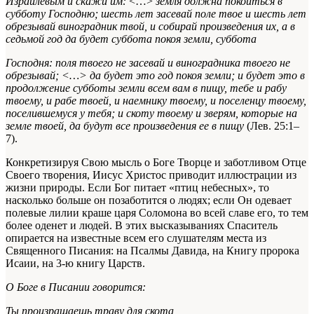
Израилевым и скажи им:
<…>
земля должна покоиться в
субботу Господню; шесть лет засевай поле твое и шесть лет
обрезывай виноградник твой, и собирай произведения их, а в
седьмой год да будет суббота покоя земли, суббота
Господня: поля твоего не засевай и виноградника твоего не
обрезывай; <…> да будет это год покоя земли; и будет это в
продолжение субботы земли всем вам в пищу, тебе и рабу
твоему, и рабе твоей, и наемнику твоему, и поселенцу твоему,
поселившемуся у тебя; и скоту твоему и зверям, которые на
земле твоей, да будут все произведения ее в пищу
(Лев. 25:1–
7).
Конкретизируя Свою мысль о Боге Творце и заботливом Отце
Своего творения, Иисус Христос приводит иллюстрации из
жизни природы. Если Бог питает «птиц небесных», то
насколько больше он позаботится о людях; если Он одевает
полевые лилии краше царя Соломона во всей славе его, то тем
более оденет и людей. В этих высказываниях Спаситель
опирается на известные всем его слушателям места из
Священного Писания: на Псалмы Давида, на Книгу пророка
Исаии, на 3‑ю книгу Царств.
О Боге в Писании говорится:
Ты произращаешь траву для скота,