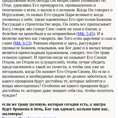
продолжение всей беседы Он непрестанно упоминает об
Отце, удивляясь Его премудрости, промышлению и
попечению о всем, о малом и о великом. Когда Он говорил о
Иерусалиме, то назвал Его градом Царя великого; когда
упоминал о небе, также наименовал Его престолом Божиим.
Рассуждая о строительстве мира, Он опять все приписывает
Богу, говоря:
яко солнце Свое сияет на злыя и благия, и
дождит на праведныя и на неправедныя
(
Мф. 5:45
). И в
молитве научил нас говорить:
яко
Того
есть царствие и сила и
слава
(
Мф. 6:13
). Равным образом и здесь, рассуждая о
промысле Божием, показывая, как Бог даже и в малых вещах
является превосходным художником, говорит, что Он траву
сельную одевает. И притом нигде не называет Его Своим
Отцом, но Отцом их (слушателей), чтобы лучше убедить
представлением о такой их почести, и чтобы они уже не
негодовали, когда Он назовет Его Отцом Своим. Но если о
маловажных и необходимых вещах не должно заботиться, то
какого прощения будут достойны те, которые заботятся о
вещах многоценных? Особенно же какого прощения будут
достойны те, которые даже лишают себя сна, чтобы похитить
чуждое?
если же траву полевую, которая сегодня есть, а завтра
будет брошена в печь, Бог так одевает, кольми паче вас,
маловеры!