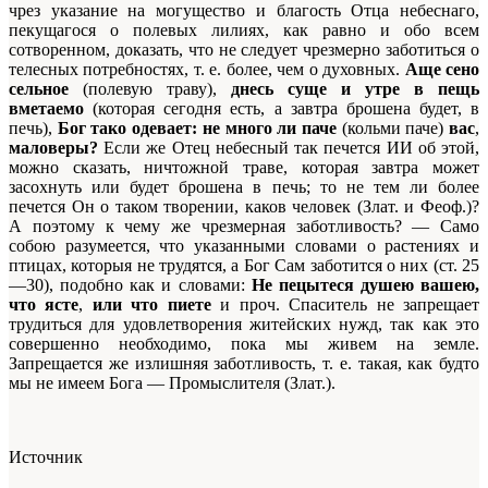
чрез указание на могущество и благость Отца небеснаго,
пекущагося о полевых лилиях, как равно и обо всем
сотворенном, доказать, что не следует чрезмерно заботиться о
телесных потребностях, т. е. более, чем о духовных.
Аще сено
сельное
(полевую траву),
днесь суще и утре в пещь
вметаемо
(которая сегодня есть, а завтра брошена будет, в
печь),
Бог тако одевает: не много ли паче
(кольми паче)
вас
,
маловеры?
Если же Отец небесный так печется ИИ об этой,
можно сказать, ничтожной траве, которая завтра может
засохнуть или будет брошена в печь; то не тем ли более
печется Он о таком творении, каков человек (Злат. и Феоф.)?
А поэтому к чему же чрезмерная заботливость? — Само
собою разумеется, что указанными словами о растениях и
птицах, которыя не трудятся, а Бог Сам заботится о них (ст. 25
—30), подобно как и словами:
Не пецытеся душею вашею,
что ясте
,
или что пиете
и проч. Спаситель не запрещает
трудиться для удовлетворения житейских нужд, так как это
совершенно необходимо, пока мы живем на земле.
Запрещается же излишняя заботливость, т. е. такая, как будто
мы не имеем Бога — Промыслителя (Злат.).
Источник