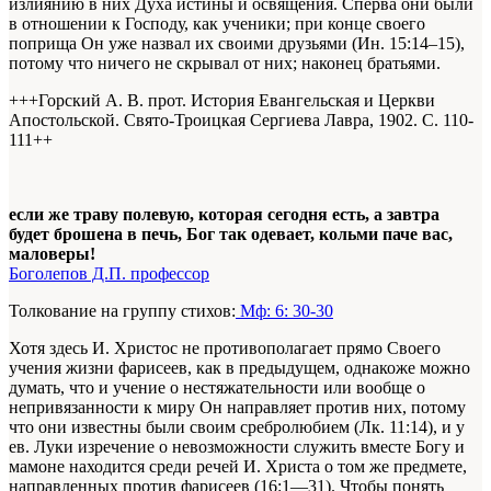
излиянию в них Духа истины и освящения. Сперва они были
в отношении к Господу, как ученики; при конце своего
поприща Он уже назвал их своими друзьями (Ин. 15:14–15),
потому что ничего не скрывал от них; наконец братьями.
+++Горский А. В. прот. История Евангельская и Церкви
Апостольской. Свято-Троицкая Сергиева Лавра, 1902. С. 110-
111+
+
если же траву полевую, которая сегодня есть, а завтра
будет брошена в печь, Бог так одевает, кольми паче вас,
маловеры!
Боголепов Д.П. профессор
Толкование на группу стихов:
Мф: 6: 30-30
Хотя здесь И. Христос не противополагает прямо Своего
учения жизни фарисеев, как в предыдущем, однакоже можно
думать, что и учение о нестяжательности или вообще о
непривязанности к миру Он направляет против них, потому
что они известны были своим сребролюбием (Лк. 11:14), и у
ев. Луки изречение о невозможности служить вместе Богу и
мамоне находится среди речей И. Христа о том же предмете,
направленных против фарисеев (16:1—31). Чтобы понять