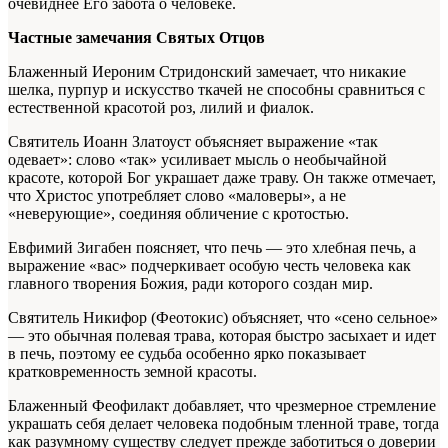
очевиднее Его забота о человеке.
Частные замечания Святых Отцов
Блаженный Иероним Стридонский замечает, что никакие
шелка, пурпур и искусство ткачей не способны сравниться с
естественной красотой роз, лилий и фиалок.
Святитель Иоанн Златоуст объясняет выражение «так
одевает»: слово «так» усиливает мысль о необычайной
красоте, которой Бог украшает даже траву. Он также отмечает,
что Христос употребляет слово «маловеры», а не
«неверующие», соединяя обличение с кротостью.
Евфимий Зигабен поясняет, что печь — это хлебная печь, а
выражение «вас» подчеркивает особую честь человека как
главного творения Божия, ради которого создан мир.
Святитель Никифор (Феотокис) объясняет, что «сено сельное»
— это обычная полевая трава, которая быстро засыхает и идет
в печь, поэтому ее судьба особенно ярко показывает
кратковременность земной красоты.
Блаженный Феофилакт добавляет, что чрезмерное стремление
украшать себя делает человека подобным тленной траве, тогда
как разумному существу следует прежде заботиться о доверии