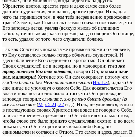
одеждах, но и удивляться, когда видим их на других.
Убранство цветов, красота трав и даже самое сено более
достойно удивления, чем наши дорогие одежды. Итак, для
чего ты гордишься тем, в чем тебя несравненно превосходит
трава? Заметь, как Спаситель с самого начала показывает, что
Его заповедь легка, удаляя (всякую мысль об излишних
заботах, точно так же, как и прежде, когда говорил Он о пище,
то есть, удаляя) от того, чего слушатели боялись.
Так как Спаситель доказал уже промысел Божий о человеке,
то Ему оставалось только теперь обличить слушателей. И
здесь обличение Его соединено с кротостью. Он обличает
Своих слушателей не в неверии, но в маловерии:
если же
траву полевую Бог так одевает
, говорит Он,
кольми паче
вас, маловеры!
Хотя все это Он сам совершает, потому что
вся Тем быша и без Него ничтоже бысть
(
Ин. 1:3
), однако Он
еще нигде не упомянул о самом Себе. Для доказательства Его
власти пока достаточно было и того, что Он при каждой
заповеди говорил:
слышите, яко речено бысть древним; Аз
же глаголю вам
(
Мф. 5:21, 22
и д.). Итак, не удивляйся, если и
в последующих словах Христос или вовсе не говорит о Себе,
или со смирением: прежде всего Он заботился только о том,
чтобы слово его было принято слушателями охотно, и во всем
показать, что Он не противник какой-либо Богу, но
единомыслен и согласен с Отцом. Это самое и здесь делает. В