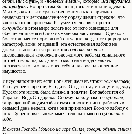
сеют, ни жнут»
,
и
«
полевые лилии
»,
которые
«
ни трудятся,
ни прядут».
Но при этом Бог птиц питает и лилии одевает.
Мы не должны эти сравнения понимать как призыв к
безделью и к легкомысленному образу жизни стрекозы, что
«лето красное пропела». Разумеется, человек просто
вынужден
в этом мире делать все от него зависящее для
обеспечения себя и близких «хлебом насущным». Однако в
более или менее нормальной ситуации, когда нет природных
катастроф, войн, эпидемий, эта естественная
забота
не
должна становиться тревожной
озабоченностью,
превращающей человека в одержимого раба материального
потребительства, когда всего мало или когда человек
полагается только на самого себя и на свое накопленное
имущество.
Иисус напоминает: если Бог Отец желает, чтобы
жил человек,
Его лучшее творение, Его дитя, Он даст ему и пищу, и одежду.
Иудеям эта мысль была близка и понятна. Бог заботится об
Израиле. Ведь Он даровал Своему народу закон о
субботе,
запрещавший людям заботиться о пропитании и работать в
седьмой день недели, когда они принимают
Божию заботу
о
них. Существовал также замечательный закон о
субботнем
годе:
И сказал Господь Моисею на горе Синае, говоря: объяви сынам