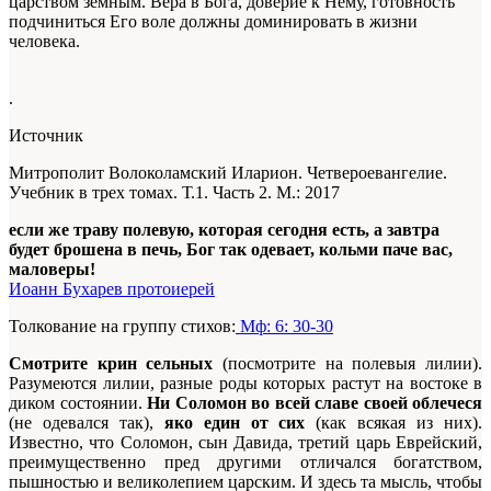
царством земным. Вера в Бога, доверие к Нему, готовность
подчиниться Его воле должны доминировать в жизни
человека.
.
Источник
Митрополит Волоколамский Иларион. Четвероевангелие.
Учебник в трех томах. Т.1. Часть 2. М.: 2017
если же траву полевую, которая сегодня есть, а завтра
будет брошена в печь, Бог так одевает, кольми паче вас,
маловеры!
Иоанн Бухарев протоиерей
Толкование на группу стихов:
Мф: 6: 30-30
Смотрите крин сельных
(посмотрите на полевыя лилии).
Разумеются лилии, разные роды которых растут на востоке в
диком состоянии.
Ни Соломон во всей славе своей облечеся
(не одевался так),
яко един от сих
(как всякая из них).
Известно, что Соломон, сын Давида, третий царь Еврейский,
преимущественно пред другими отличался богатством,
пышностью и великолепием царским. И здесь та мысль, чтобы