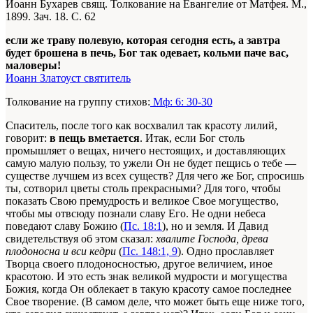
Иоанн Бухарев свящ. Толкование на Евангелие от Матфея. М.,
1899. Зач. 18. С. 62
если же траву полевую, которая сегодня есть, а завтра
будет брошена в печь, Бог так одевает, кольми паче вас,
маловеры!
Иоанн Златоуст святитель
Толкование на группу стихов:
Мф: 6: 30-30
Спаситель, после того как восхвалил так красоту лилий,
говорит:
в пещь вметается
. Итак, если Бог столь
промышляет о вещах, ничего нестоящих, и доставляющих
самую малую пользу, то ужели Он не будет пещись о тебе —
существе лучшем из всех существ? Для чего же Бог, спросишь
ты, сотворил цветы столь прекрасными? Для того, чтобы
показать Свою премудрость и великое Свое могущество,
чтобы мы отвсюду познали славу Его. Не одни небеса
поведают славу Божию (
Пс. 18:1
), но и земля. И Давид
свидетельствуя об этом сказал:
хвалите Господа, древа
плодоносна и вси кедри
(
Пс. 148:1, 9
). Одно прославляет
Творца своего плодоносностью, другое величием, иное
красотою. И это есть знак великой мудрости и могущества
Божия, когда Он облекает в такую красоту самое последнее
Свое творение. (В самом деле, что может быть еще ниже того,