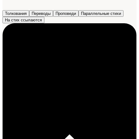
Толкования
Переводы
Проповеди
Параллельные стихи
На стих ссылаются