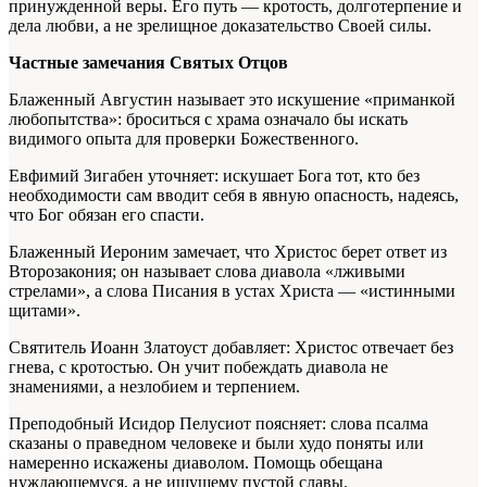
принужденной веры. Его путь — кротость, долготерпение и
дела любви, а не зрелищное доказательство Своей силы.
Частные замечания Святых Отцов
Блаженный Августин называет это искушение «приманкой
любопытства»: броситься с храма означало бы искать
видимого опыта для проверки Божественного.
Евфимий Зигабен уточняет: искушает Бога тот, кто без
необходимости сам вводит себя в явную опасность, надеясь,
что Бог обязан его спасти.
Блаженный Иероним замечает, что Христос берет ответ из
Второзакония; он называет слова диавола «лживыми
стрелами», а слова Писания в устах Христа — «истинными
щитами».
Святитель Иоанн Златоуст добавляет: Христос отвечает без
гнева, с кротостью. Он учит побеждать диавола не
знамениями, а незлобием и терпением.
Преподобный Исидор Пелусиот поясняет: слова псалма
сказаны о праведном человеке и были худо поняты или
намеренно искажены диаволом. Помощь обещана
нуждающемуся, а не ищущему пустой славы.