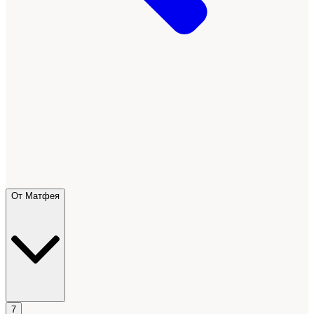
От Матфея
7