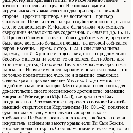
распростертым крыльям птицы, но какое именно здание, – с
точностью определить трудно. Из боковых зданий
иерусалимского храма известны два притвора: на южной
стороне – царский притвор, а на восточной – притвор
Соломонов. Первый стоял на краю глубокой пропасти; высота
его, по свидетельству И. Флавия, была такова, что смотреть
сверху вниз нельзя было без содрогания.
И. Флавий Др. 15, 11.
5.
Притвор Соломона стоял на более удобном месте; пред ним
была даже довольно большая площадь, на которой собирался
народ.
Евсевий. Церков. Истор. II, 23.
Если диавол питал
надежду, что И. Христос из тщеславия, по его предложению,
бросится с высоты на землю, то он должен был избрать для
этой цели притвор Соломона. Ведь, в самом деле, броситься
на землю в Иерусалиме пред народом и остаться целым – это
не только поразительное чудо, но и знамение, озаряющее
славою храм и прославляющее Мессию. Иудеи мечтали о
подобном знамении, которое Мессия должен совершить для
доказательства своего мессианского достоинства:
знамение
хощем от Тебе видети
(Мф. 12:38), говорили они Ему
неоднократно. Ветхозаветные пророчества
о славе Божией,
имевшей открыться над Иерусалимом (Ис. 60:1–2), понятые в
буквальном смысле, могут служить опорою такого
требования. He будем касаться плотского, как бы так говорил
искуситель, взойдем на высоту храма; если Ты Сын Божий,
который должен открыть Себя знамениями и чудесами, то вот