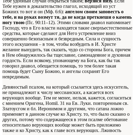
Тебе удобный случай открыться таким;
верзися низу.
Если
Тебе нужен в доказательство глагол, исходящий из уст
Божиих то вот и он (Мф. 6:6):
ангелом своим заповестъ о
тебе, и на руках возмут тя, да не когда преткнеши о камень
ногу твою
(Пс. 90:11–12). Этими словами диавол напоминает
Господу, что в Его власти находятся такие сверхъестественные
средства, которые сделают для Heгo устремление вниз
совершенно безопасным и безвредным. Сила и сущность
этого искушения – в том, чтобы возбудить в И. Христе
желание вынудить, так сказать, чудо со стороны Бога, причем
в Нем обнаружилось бы тщеславие, самонадеяние и духовная
гордость. Если всякому, уповающему на Бога, как бы так
говорил диавол, обещается помощь, то тем более такая
помощь будет Сыну Божию, и ангелы сохранят Его
невредимым.
Девяностый псалом, на который ссылается здесь искуситель,
не принадлежит к числу мессианских, а касается всех
верующих вообще. Тем не менее, нельзя, кажется, согласиться
с мнением Оригена,
Homil. 31 на Ев. Луки.
повторенным св.
Златоусгом и бл. Иеронимом и другими, что сатана ложно
применяет в данном случае ко Христу. то, что было сказано о
других, потому что содержащееся в этом псалме обетование
относительно верующих вообще может быть приложимо
также и ко Христу, как к главе всех верующих. Лживость