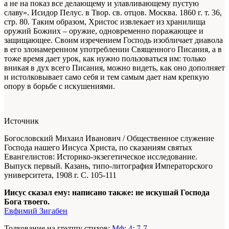
а не на показ все делающему и улавливающему пустую
славу». Исидор Пелус. в Твор. св. отцов. Москва. 1860 г. т. 36,
стр. 80.
Таким образом, Христос извлекает из хранилища
оружий Божиих – оружие, одновременно поражающее и
защищающее. Своим изречением Господь изобличает диавола
в его злонамеренном употреблении Священного Писания, а в
тоже время дает урок, как нужно пользоваться им: только
вникая в дух всего Писания, можно видеть, как оно дополняет
и истолковывает само себя и тем самым дает нам крепкую
опору в борьбе с искушениями.
Источник
Богословский Михаил Иванович / Общественное служение
Господа нашего Иисуса Христа, по сказаниям святых
Евангелистов: Историко-экзегетическое исследование.
Выпуск первый. Казань, типо-литография Императорского
университета, 1908 г.
С. 105-111
Иисус сказал ему: написано также: не искушай Господа
Бога твоего.
Евфимий Зигабен
Толкование на группу стихов:
Мф: 4: 7-7