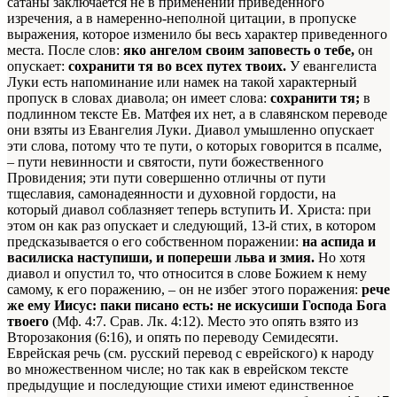
сатаны заключается не в применении приведенного
изречения, а в намеренно-неполной цитации, в пропуске
выражения, которое изменило бы весь характер приведенного
места. После слов:
яко ангелом своим заповесть о тебе,
он
опускает:
сохранити тя во всех путех твоих.
У евангелиста
Луки есть напоминание или намек на такой характерный
пропуск в словах диавола; он имеет слова:
сохранити тя;
в
подлинном тексте Ев. Матфея их нет, а в славянском переводе
они взяты из Евангелия Луки.
Диавол умышленно опускает
эти слова, потому что те пути, о которых говорится в псалме,
– пути невинности и святости, пути божественного
Провидения; эти пути совершенно отличны от пути
тщеславия, самонадеянности и духовной гордости, на
который диавол соблазняет теперь вступить И. Христа: при
этом он как раз опускает и следующий, 13-й стих, в котором
предсказывается о его собственном поражении:
на аспида и
василиска наступиши, и попереши льва и змия.
Но хотя
диавол и опустил то, что относится в слове Божием к нему
самому, к его поражению, – он не избег этого поражения:
рече
же ему Иисус: паки писано есть: не искусиши Господа Бога
твоего
(Мф. 4:7. Срав. Лк. 4:12). Место это опять взято из
Второзакония (6:16), и опять по переводу Семидесяти.
Еврейская речь (см. русский перевод с еврейского) к народу
во множественном числе; но так как в еврейском тексте
предыдущие и последующие стихи имеют единственное