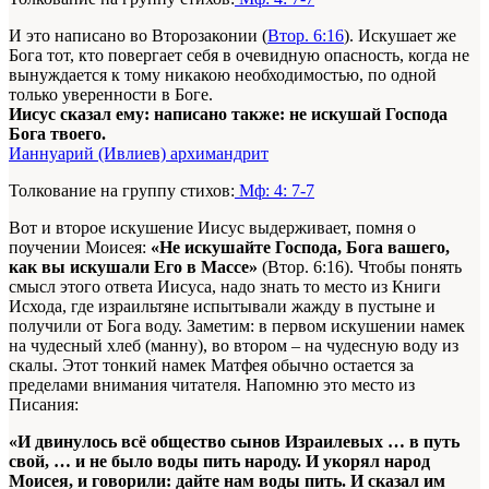
И это написано во Второзаконии (
Втор. 6:16
). Искушает же
Бога тот, кто повергает себя в очевидную опасность, когда не
вынуждается к тому никакою необходимостью, по одной
только уверенности в Боге.
Иисус сказал ему: написано также: не искушай Господа
Бога твоего.
Ианнуарий (Ивлиев) архимандрит
Толкование на группу стихов:
Мф: 4: 7-7
Вот и второе искушение Иисус выдерживает, помня о
поучении Моисея:
«Не искушайте Господа, Бога вашего,
как вы искушали Его в Массе»
(Втор. 6:16). Чтобы понять
смысл этого ответа Иисуса, надо знать то место из Книги
Исхода, где израильтяне испытывали жажду в пустыне и
получили от Бога воду. Заметим: в первом искушении намек
на чудесный хлеб (манну), во втором – на чудесную воду из
скалы. Этот тонкий намек Матфея обычно остается за
пределами внимания читателя. Напомню это место из
Писания:
«И двинулось всё общество сынов Израилевых … в путь
свой, … и не было воды пить народу. И укорял народ
Моисея, и говорили: дайте нам воды пить. И сказал им