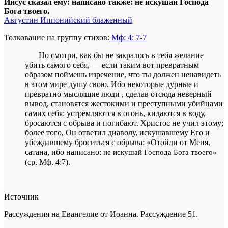
Иисус сказал ему: написано также: не искушай Господа
Бога твоего.
Августин Иппонийский блаженный
Толкование на группу стихов:
Мф: 4: 7-7
Но смотри, как бы не закралось в тебя же­лание
убить самого себя, — если таким вот
пре­вратным
образом поймешь
изречение
, что ты должен ненавидеть
в этом мире душу свою. Ибо некоторые дурные и
превратно мыслящие люди
, сделав
отсюда
неверный
вывод,
становятся жестокими и преступными убийцами
самих себя: устремляются в огонь, кидаются в воду,
бросаются с обрыва и погибают. Христос не учил этому;
бо­лее того, Он ответил диаволу, искушавшему
Его и
убеждавшему
броситься с обрыва: «Отойди от Меня,
сатана, ибо написано:
не искушай Господа Бога твоего»
(ср. Мф. 4:7).
Источник
Рассуждения на Евангелие от Иоанна. Рассуждение 51.