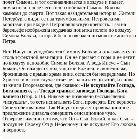
полет Симона, и тот останавливается в воздухе и падает,
ломая ноги, после чего толпа побивает Симона Волхва
камнями до смерти. Вот такая назидательная история. Жители
Петербурга видят ее над триумфальными Петровскими
воротами при входе в Петропавловскую крепость. Там на
барельефе изображена неудачная попытка полета по воздуху
Симона Волхва, который был низвержен по молитве апостола
Петра.
Нет, Иисус не уподобляется Симону Волхву и отказывается от
столь эффектной левитации. Он не прыгает с горы и не летит
по воздуху наподобие Симона Волхва. А ведь Иисус – Сын
Божий, Он находится под защитой Божией, и, конечно же,
бросившись с крыши храма вниз, остался бы невредимым. Но
Христос и в этом случае отвечает на цитату цитатой, и снова
из книги Второзакония, где сказано:
«Не искушайте Господа,
Бога вашего, … Твердо храните заповеди Господа, Бога
вашего
(Втор. 6:16). Никому не позволено бессмысленно
«искушать», то есть испытывать Бога, проверять Его верность
Своим обетованиям. Так Иисус отвергает провокационное
предложение диавола совершить сенсационное чудо.
Отвергает именно потому, что Он – Сын Божий, и как Сын –
послушен Своему Отцу Небесному и не искушает Его любовь
и верность.