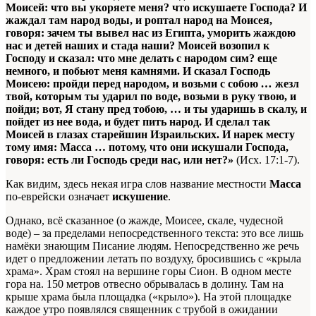
Моисей: что вы укоряете меня? что искушаете Господа? И
жаждал там народ воды, и роптал народ на Моисея,
говоря: зачем ты вывел нас из Египта, уморить жаждою
нас и детей наших и стада наши? Моисей возопил к
Господу и сказал: что мне делать с народом сим? еще
немного, и побьют меня камнями. И сказал Господь
Моисею: пройди перед народом, и возьми с собою
…
жезл
твой, которым ты ударил по воде, возьми в руку твою, и
пойди; вот, Я стану пред тобою, … и ты ударишь в скалу, и
пойдет из нее вода, и будет пить народ. И сделал так
Моисей в глазах старейшин Израильских. И нарек месту
тому имя: Масса … потому, что они искушали Господа,
говоря: есть ли Господь среди нас, или нет?»
(Исх. 17:1-7).
Как видим, здесь некая игра слов название местности
Масса
по-еврейски означает
искушение
.
Однако, всё сказанное (о жажде, Моисее, скале, чудесной
воде) – за пределами непосредственного текста: это все лишь
намёки знающим Писание людям. Непосредственно же речь
идет о предложении летать по воздуху, бросившись с «крыла
храма». Храм стоял на вершине горы Сион. В одном месте
гора на. 150 метров отвесно обрывалась в долину. Там на
крыше храма была площадка («крыло»). На этой площадке
каждое утро появлялся священник с трубой в ожидании