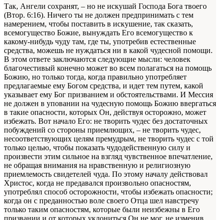
Так, Ангели сохранят, – но не искушай Господа Бога твоего
(Втор. 6:16). Ничего ты не должен предпринимать с тем
намерением, чтобы поставить в искушение, так сказать,
всемогущество Божие, вынуждать Его всемогущество к
какому-нибудь чуду там, где ты, употребив естественные
средства, можешь не нуждаться ни в какой чудесной помощи.
В этом ответе заключаются следующие мысли: человек
благочестивый конечно может во всем полагаться на помощь
Божию, но только тогда, когда правильно употребляет
предлагаемые ему Богом средства, и идет тем путем, какой
указывает ему Бог призванием и обстоятельствами. И Мессия
не должен в уповании на чудесную помощь Божию ввергаться
в такие опасности, которых Он, действуя осторожно, может
избежать. Вот начало Его: не творить чудес без достаточных
побуждений со стороны приемлющих, – не творить чудес,
несоответствующих целям премудрым, не творить чудес с той
только целью, чтобы показать чудодейственную силу и
произвести этим сильное на взгляд чувственное впечатление,
не обращая внимания на нравственную и религиозную
приемлемость свидетелей чуда. По этому началу действовал
Христос, когда не предавался произвольно опасностям,
употреблял способ осторожности, чтобы избежать опасности;
когда он с преданностью воле своего Отца шел навстречу
только таким опасностям, которые были неизбежны в Его
призвании и от которых уклониться Он не мог, не изменив