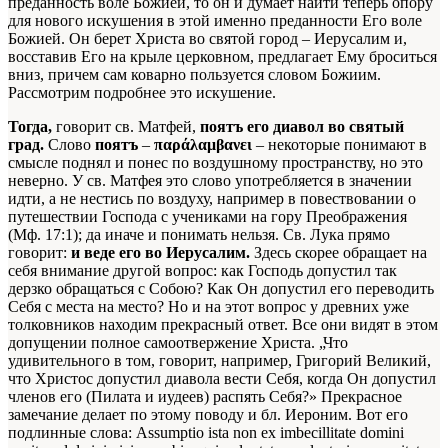
преданность воле Божией, то он и думает найти теперь опору
для нового искушения в этой именно преданности Его воле
Божией. Он берет Христа во святой город – Иерусалим и,
восставив Его на крыле церковном, предлагает Ему броситься
вниз, причем сам коварно пользуется словом Божиим.
Рассмотрим подробнее это искушение.
Тогда,
говорит св. Матфей,
поятъ его диавол во святый
град.
Слово
поятъ
–
παράλαμβανει
– некоторые понимают в
смысле поднял и понес по воздушному пространству, но это
неверно. У св. Матфея это слово употребляется в значении
идти, а не нестись по воздуху, например в повествовании о
путешествии Господа с учениками на гору Преображения
(Мф. 17:1); да иначе и понимать нельзя. Св. Лука прямо
говорит:
и веде его во Иерусалим.
Здесь скорее обращает на
себя внимание другой вопрос: как Господь допустил так
дерзко обращаться с Собою? Как Он допустил его переводить
Себя с места на место? Но и на этот вопрос у древних уже
толковников находим прекрасный ответ. Все они видят в этом
допущении полное самоотвержение Христа. „Что
удивительного в том, говорит, например, Григорий Великий,
что Христос допустил диавола вести Себя, когда Он допустил
членов его (Пилата и иудеев) распять Себя?»
Прекрасное
замечание делает по этому поводу и бл. Иероним. Вот его
подлинные слова: Assumptio ista non ex imbecillitаte domini