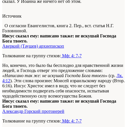
сказал. У Иоанна же ничего нет об этом.
Источник
О согласии Евангелистов, книга 2. Пер., вст. статья Н.Г.
Головниной.
Иисус сказал ему: написано также: не искушай Господа
Бога твоего.
Аверкий (Таушев) архиепископ
Толкование на группу стихов:
Мф: 4: 7-7
Но, конечно, это было бы бесплодно для нравственной жизни
людей, и Господь отверг это предложение словами:
«Написано так же: не искушай Господа Бога твоего»
(ср.
Лк.
4:12
). Эти слова произнес Моисей израильскому народу (Втор.
6:16). Иисус Христос имел в виду, что не следует без
необходимости подвергать себя опасности, испытывая
чудодейственную силу всемогущества Божия.
Иисус сказал ему: написано также: не искушай Господа
Бога твоего.
Александр Горский протоиерей
Толкование на группу стихов:
Мф: 4: 7-7