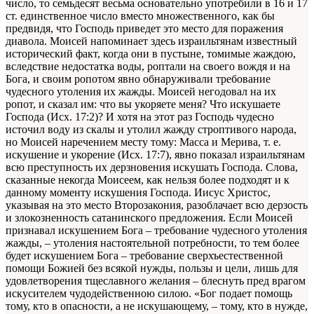
число, то семьдесят весьма основательно употребили в 16 и 17
ст. единственное число вместо множественного, как бы
предвидя, что Господь приведет это место для поражения
диавола.
Моисей напоминает здесь израильтянам известный
исторический факт, когда они в пустыне, томимые жаждою,
вследствие недостатка воды, роптали на своего вождя и на
Бога, и своим ропотом явно обнаруживали требование
чудесного утоления их жажды. Моисей негодовал на их
ропот, и сказал им: что вы укоряете меня? Что искушаете
Господа (Исх. 17:2)? И хотя на этот раз Господь чудесно
источил воду из скалы и утолил жажду строптивого народа,
но Моисей наречением месту тому: Масса и Мерива, т. е.
искушение и укорение (Исх. 17:7), явно показал израильтянам
всю преступность их дерзновения искушать Господа. Слова,
сказанные некогда Моисеем, как нельзя более подходят и к
данному моменту искушения Господа. Иисус Христос,
указывая на это место Второзакония, разоблачает всю дерзость
и злокозненность сатанинского предложения. Если Моисей
признавал искушением Бога – требование чудесного утоления
жажды, – утоления настоятельной потребности, тο тем более
будет искушением Бога – требование сверхъестественной
помощи Божией без всякой нужды, пользы и цели, лишь для
удовлетворения тщеславного желания – блеснуть пред врагом
искусителем чудодейственною силою.
«Бог подает помощь
тому, кто в опасности, а не искушающему, – тому, кто в нужде,