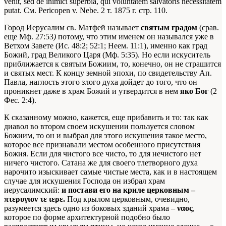
venit, sed de inimici superbia, qui voluntatem salvatoris necessitatem
putat. Cм. Pericopen v. Nebe. 2 т. 1875 г. стр. 110.
Город Иерусалим св. Матфей называет
святым градом
(срав.
еще Мф. 27:53
)
потому, что этим именем он назывался уже в
Ветхом Завете (Ис. 48:2; 52:1; Неем. 11:1), именно как град
Божий, град Великого Царя (Мф. 5:35). Но если искуситель
приближается к святым Божиим, то, конечно, он не страшится
и святых мест. К концу земной эпохи, по свидетельству Ап.
Павла, наглость этого злого духа дойдет до того, что он
проникнет даже в храм Божий и утвердится в нем
яко Бог
(2
Фес. 2:4).
К сказанному можно, кажется, еще прибавить и то: так как
диавол во втором своем искушении пользуется словом
Божиим, то он и выбрал для этого искушения такое место,
которое все признавали местом особенного присутствия
Божия. Если для чистого все чисто, то для нечистого нет
ничего чистого. Сатана же для своего тлетворного духа
нарочито изыскивает самые чистые места, как и в настоящем
случае для искушения Господа он избрал храм
иерусалимский:
и постави его на криле церковным –
πτερυγιον τε ιερε.
Под крылом церковным, очевидно,
разумеется здесь одно из боковых зданий храма –
ναος
,
которое по форме архитектурной подобно было