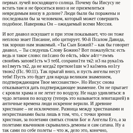
первых лучей восходящего солнца. Почему бы Иисусу не
встать там и не броситься вниз и не приземлиться
невредимым внизу в долине? Люди были бы поражены и
последовали бы за человеком, который может совершить
подобное. Наверняка Он – ожидаемый всеми Мессия.
И вот диавол искушает и при этом показывает, что он тоже
неплохо знает Писание, ибо цитирует. 90-й Псалом Давида,
так хорошо нам знакомый. «Ты Сын Божий? – как бы говорит
диавол, – Ты следуешь Слову Божию? Вот пожалуйста: есть
ведь и такое слово: пи1сано бо e4сть, э4кw а4гг=лwмъ
свои6мъ заповё1сть w3 тебL сохрани1ти тя2: и3 на рука1хъ
во1змутъ тя2, да не когда2 преткне1ши w3 ка1мень но1гу
твою2 (Пс. 90:11). Так прыгай вниз, и пусть ангелы несут
тебя! Пусть это будет для народа великим знамением,
подтверждающим Твое мессианство». Но Иисус снова
отказывается дать подтверждающее знамение. Он не прыгает
с кровли храма и не летит по воздуху. Не надо удивляться: в
чудо летания по воздуху (теперь это называется левитацией) в
античные времена люди искренне верили. И древние
христиане – не исключение. Разница между христианами и
нехристианами была лишь в том, что, с точки зрения
христиан, за полетами святых стояли Бог и Ангелы Его, а за
полетами язычников
скрывались демоны и сам сатана. Ну а
так сами по себе полеты – что ж, дело это
, конечно,