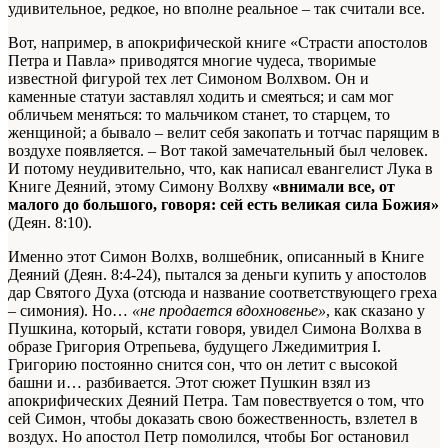
удивительное, редкое, но вполне реальное – так считали все.
Вот, например, в апокрифической книге
«Страсти апостолов
Петра и Павла» приводятся многие чудеса, творимые
известной фигурой тех лет Симоном Волхвом. Он и
каменные статуи заставлял ходить и смеяться; и сам мог
обличьем меняться: то мальчиком станет, то старцем, то
женщиной; а бывало – велит себя закопать и тотчас парящим в
воздухе появляется. – Вот такой замечательный был человек.
И потому неудивительно, что, как написал евангелист Лука в
Книге Деяний, этому Симону Волхву
«
внимали все, от
малого до большого, говоря: сей есть великая сила Божия»
(Деян. 8:10).
Именно этот Симон Волхв, волшебник, описанный в Книге
Деяний (Деян. 8:4-24), пытался за деньги купить у апостолов
дар Святого Духа (отсюда и название соответствующего греха
– симония). Но…
«не продается вдохновенье»
, как сказано у
Пушкина, который, кстати говоря, увидел Симона Волхва в
образе Григория Отрепьева, будущего Лжедимитрия I.
Григорию постоянно снится сон, что он летит с высокой
башни и… разбивается. Этот сюжет Пушкин взял из
апокрифических Деяний Петра. Там повествуется о том, что
сей Симон, чтобы доказать свою божественность, взлетел в
воздух. Но апостол Петр помолился, чтобы Бог остановил