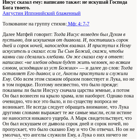
Иисус сказал ему: написано также: не искушай Господа
Бога твоего.
Августин Иппонийский блаженный
Толкование на группу стихов:
Мф: 4: 7-7
Далее Матфей говорит:
Тогда Иисус возведен был Духом в
пустыню, для искушения от диавола. И, постившись сорок
дней и сорок ночей, напоследок взалкал. И приступил к Нему
искуситель и сказал
:
если Ты Сын Божий, скажи, чтобы
камни сии сделались хлебами. Он же сказал ему в ответ
:
написано
: «
не хлебом одним будет жить человек, но всяким
словом, исходящим из уст Божиих
» — и далее до слов:
Тогда
оставляет Его диавол
;
и се, Ангелы приступили и служили
Ему
. Обо всем этом схожим образом повествует и Лука, но не
в том порядке. Поэтому неизвестно, что было прежде:
показаны ли были Иисусу сначала царства земные, а потом
Он был вознесен на крыло храма, или наоборот. Однако пока
очевидно, что все это было, и по существу вопроса не
возникает. Не всегда следует обращать внимание, что Лука
другими словами выражает те же самые мысли, если истине
не наносится никакого ущерба. А Марк свидетельствует, что
Он был искушаем от дьявола сорок дней и сорок ночей, но
пропускает, что было сказано Ему и что Он отвечал. Но он не
умолчал, что ангелы служили Ему, а Лука о них ничего не