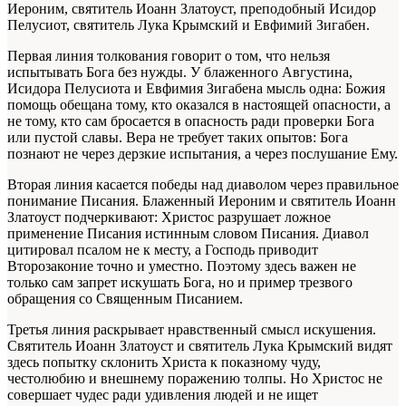
Иероним, святитель Иоанн Златоуст, преподобный Исидор
Пелусиот, святитель Лука Крымский и Евфимий Зигабен.
Первая линия толкования говорит о том, что нельзя
испытывать Бога без нужды. У блаженного Августина,
Исидора Пелусиота и Евфимия Зигабена мысль одна: Божия
помощь обещана тому, кто оказался в настоящей опасности, а
не тому, кто сам бросается в опасность ради проверки Бога
или пустой славы. Вера не требует таких опытов: Бога
познают не через дерзкие испытания, а через послушание Ему.
Вторая линия касается победы над диаволом через правильное
понимание Писания. Блаженный Иероним и святитель Иоанн
Златоуст подчеркивают: Христос разрушает ложное
применение Писания истинным словом Писания. Диавол
цитировал псалом не к месту, а Господь приводит
Второзаконие точно и уместно. Поэтому здесь важен не
только сам запрет искушать Бога, но и пример трезвого
обращения со Священным Писанием.
Третья линия раскрывает нравственный смысл искушения.
Святитель Иоанн Златоуст и святитель Лука Крымский видят
здесь попытку склонить Христа к показному чуду,
честолюбию и внешнему поражению толпы. Но Христос не
совершает чудес ради удивления людей и не ищет