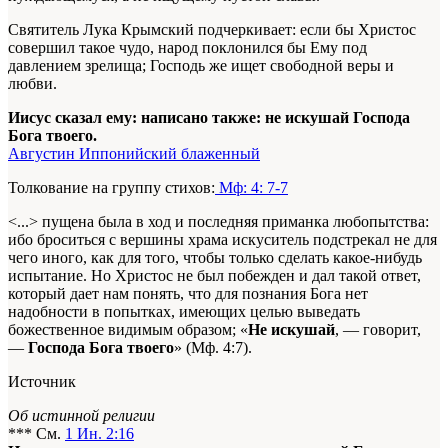
Святитель Лука Крымский подчеркивает: если бы Христос
совершил такое чудо, народ поклонился бы Ему под
давлением зрелища; Господь же ищет свободной веры и
любви.
Иисус сказал ему: написано также: не искушай Господа
Бога твоего.
Августин Иппонийский блаженный
Толкование на группу стихов:
Мф: 4: 7-7
<...> пущена была в ход и последняя приманка любопытства:
ибо броситься с вершины храма искуситель подстрекал не для
чего иного, как для того, чтобы только сделать какое-нибудь
испытание. Но Христос не был побежден и дал такой ответ,
который дает нам понять, что для познания Бога нет
надобности в попытках, имеющих целью выведать
божественное видимым образом; «
Не искушай
, — говорит,
—
Господа Бога твоего
» (Мф. 4:7).
Источник
Об истинной религии
*** См.
1 Ин. 2:16