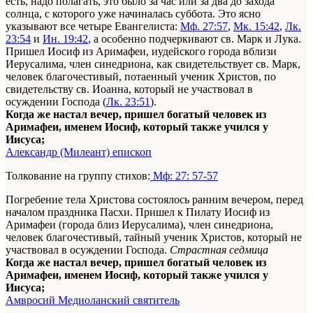
есть, надо полагать, это было за час или за два до захода
солнца, с которого уже начиналась суббота. Это ясно
указывают все четыре Евангелиста:
Мф. 27:57
,
Мк. 15:42
,
Лк.
23:54
и
Ин. 19:42
, а особенно подчеркивают св. Марк и Лука.
Пришел Иосиф из Аримафеи, иудейского города вблизи
Иерусалима, член синедриона, как свидетельствует св. Марк,
человек благочестивый, потаенный ученик Христов, по
свидетельству св. Иоанна, который не участвовал в
осуждении Господа (
Лк. 23:51
).
Когда же настал вечер, пришел богатый человек из
Аримафеи, именем Иосиф, который также учился у
Иисуса;
Александр (Милеант) епископ
Толкование на группу стихов:
Мф: 27: 57-57
Погребение тела Христова состоялось ранним вечером, перед
началом праздника Пасхи. Пришел к Пилату Иосиф из
Аримафеи (города близ Иерусалима), член синедриона,
человек благочестивый, тайный ученик Христов, который не
участвовал в осуждении Господа.
Страстная седмица
Когда же настал вечер, пришел богатый человек из
Аримафеи, именем Иосиф, который также учился у
Иисуса;
Амвросий Медиоланский святитель