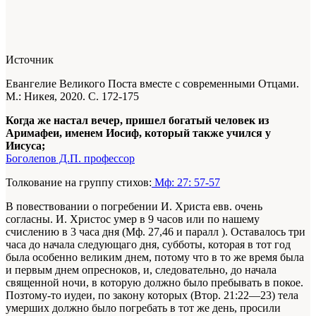
Источник
Евангелие Великого Поста вместе с современными Отцами.
М.: Никея, 2020. С. 172-175
Когда же настал вечер, пришел богатый человек из
Аримафеи, именем Иосиф, который также учился у
Иисуса;
Боголепов Д.П. профессор
Толкование на группу стихов:
Мф: 27: 57-57
В повествовании о погребении И. Христа евв. очень
согласны. И. Христос умер в 9 часов или по нашему
счислению в 3 часа дня (Мф. 27,46 и паралл ). Оставалось три
часа до начала следующаго дня, субботы, которая в тот год
была особенно великим днем, потому что в то же время была
и первым днем опресноков, и, следовательно, до начала
священной ночи, в которую должно было пребывать в покое.
Позтому-то иудеи, по закону которых (Втор. 21:22—23) тела
умерших должно было погребать в тот же день, просили