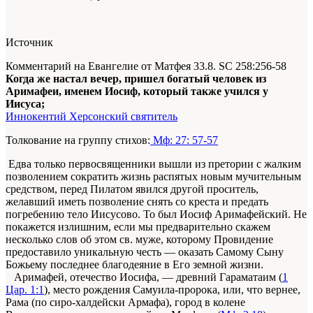
Источник
Комментарий на Евангелие от Матфея 33.8. SC 258:256-58
Когда же настал вечер, пришел богатый человек из
Аримафеи, именем Иосиф, который также учился у
Иисуса;
Иннокентий Херсонский святитель
Толкование на группу стихов:
Мф: 27: 57-57
Едва только первосвященники вышли из претории с жалким
позволением сократить жизнь распятых новым мучительным
средством, перед Пилатом явился другой проситель,
желавший иметь позволение снять со креста и предать
погребению тело Иисусово. То был Иосиф Аримафейский. Не
покажется излишним, если мы предварительно скажем
несколько слов об этом св. муже, которому Провидение
предоставило уникальную честь — оказать Самому Сыну
Божьему последнее благодеяние в Его земной жизни.
Аримафей, отечество Иосифа, — древний Гараматаим (
1
Цар. 1:1
), место рождения Самуила-пророка, или, что вернее,
Рама (по сиро-халдейски Армафа), город в колене