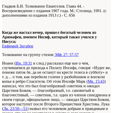
Гладков Б.И. Толкование Евангелия. Глава 44. -
Воспроизведение с издания 1907 года. М.: Столица, 1991. (с
дополнениями из издания 1913 г.) - С. 656
Когда же настал вечер, пришел богатый человек из
Аримафеи, именем Иосиф, который также учился у
Иисуса;
Евфимий Зигабен
Толкование на группу стихов:
Мф: 27: 57-57
Иоанн (
Ин. 19:31
и след.) рассказал еще кое о чем,
случившемся до прихода к Пилату Иосифа, говоря: «Иудее же,
понеже пяток бе, да не останут на кресте телеса в субботу» и
т. д… о том, как перебили голени у разбойников и вонзили
копье в ребро Спасителя. Об этом Иосифе Марк (
Мк. 15:43
)
написал, что это был благообразный советник и ожидал
Царствия Божия, — благообразный, т.е. сановитый и
благочестивый, — советник, т.е. один из членов синедриона в
своем городе, официальное лицо, — ожидал Царствия Божия,
которое наступит после Второго Пришествия Христова. Лука
(
Лк. 23:50—51
) назвал его человеком добрым и правдивым и