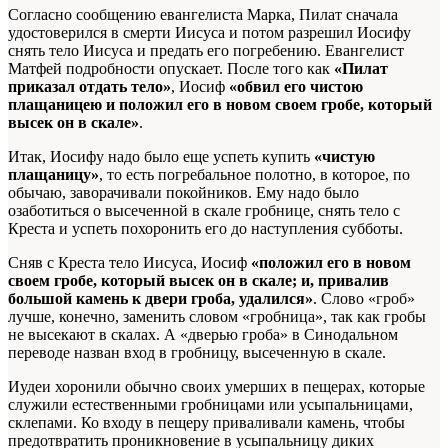
Согласно сообщению евангелиста Марка, Пилат сначала
удостоверился в смерти Иисуса и потом разрешил Иосифу
снять тело Иисуса и предать его погребению. Евангелист
Матфей подробности опускает. После того как
«Пилат
приказал отдать тело»
, Иосиф
«обвил его чистою
плащаницею и положил его в новом своем гробе, который
высек он в скале»
.
Итак, Иосифу надо было еще успеть купить
«чистую
плащаницу»
, то есть погребальное полотно, в которое, по
обычаю, заворачивали покойников. Ему надо было
озаботиться о высеченной в скале гробнице, снять тело с
Креста и успеть похоронить его до наступления субботы.
Сняв с Креста тело Иисуса, Иосиф
«положил его в новом
своем гробе, который высек он в скале; и, привалив
большой камень к двери гроба, удалился»
. Слово «гроб»
лучше, конечно, заменить словом «гробница», так как гробы
не высекают в скалах. А «дверью гроба» в Синодальном
переводе назван вход в гробницу, высеченную в скале.
Иудеи хоронили обычно своих умерших в пещерах, которые
служили естественными гробницами или усыпальницами,
склепами. Ко входу в пещеру приваливали камень, чтобы
предотвратить проникновение в усыпальницу диких