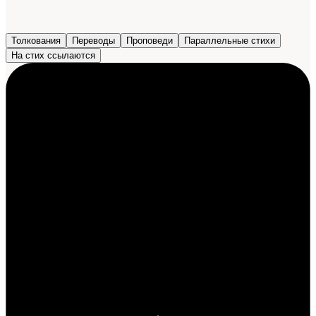
Толкования
Переводы
Проповеди
Параллельные стихи
На стих ссылаются