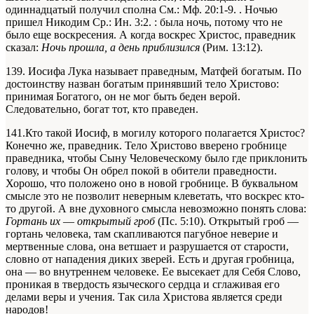
одиннадцатый получил сполна
См.: Мф. 20:1-9.
. Ночью
пришел Никодим
Ср.: Ин. 3:2.
: была ночь, потому что не
было еще воскресения. А когда воскрес Христос, праведник
сказал:
Ночь прошла, а день приблизился
(Рим. 13:12).
139. Иосифа Лука называет праведным, Матфей богатым. По
достоинству назван богатым принявший тело Христово:
принимая Богатого, он не мог быть беден верой.
Следовательно, богат тот, кто праведен.
141.Кто такой Иосиф, в могилу которого полагается Христос?
Конечно же, праведник. Тело Христово вверено гробнице
праведника, чтобы Сыну Человеческому было где приклонить
голову, и чтобы Он обрел покой в обители праведности.
Хорошо, что положено оно в новой гробнице. В буквальном
смысле это не позволит неверным клеветать, что воскрес кто-
то другой. А вне духовного смысла невозможно понять слова:
Гортань их
—
открытый гроб
(Пс. 5:10). Открытый гроб —
гортань человека, там скапливаются пагубное неверие и
мертвенные слова, она ветшает и разрушается от старости,
словно от нападения диких зверей. Есть и другая гробница,
она — во внутреннем человеке. Ее высекает для Себя Слово,
проникая в твердость языческого сердца и сглаживая его
делами веры и учения. Так сила Христова является среди
народов!