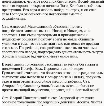
подчёркивают, что этот поступок был опасен: Иосиф, знатный
член синедриона, открыто почитал Того, Кто был казнён как
преступник. Его вера и любовь победили страх, и он спас
тело Господа от бесчестного погребения вместе с
осуждёнными.
Свт. Амвросий Медиоланский объясняет, почему
погребением занялись именно Иосиф и Никодим, а не
апостолы. Они были праведными и принадлежали к
иудейскому обществу, поэтому враги не могли обвинить
учеников в том, что те похитили тело или вовсе не предали
его земле. Погребение, совершённое известными членами
собственного народа, подтверждало действительность смерти
Христа и лишало будущую клевету основания.
Вторая линия толкования раскрывает значение богатства и
положения Иосифа. Блж. Иероним и свт. Филарет
Гумилевский считают, что богатство названо не ради похвалы
знатности: оно позволило Иосифу войти к Пилату, получить
тело и приготовить достойное место погребения. Свт.
Амвросий добавляет духовный смысл: истинно богат не
просто имеющий имущество, а праведный и богатый верой.
Свт. Иларий Пиктавийский и свт. Амвросий дают также
образное толкование последующих действий Иосифа. Чистая