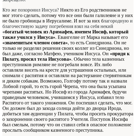
Кто же похоронил Иисуса?
Никто из Его родственников не
мог этого сделать, потому что все они были галилеяне и у них
не было гробницы в Иерусалиме. И вот за них б
лагородную и
благочестивую задачу погребения взял на себя некий
«
богатый человек из Аримафеи, именем Иосиф, который
также учился у Иисуса»
. Евангелие от Марка называет его
«знаменитым членом совета»
, то есть Синедриона. Он не
только не разделял решения своих коллег из Синедриона, но
был даже, согласно Матфею, учеником Иисуса. Он
«придя к
Пилату, просил тела Иисусова»
. Обычно тела казненных
преступников римляне не погребали вовсе. Их либо
оставляли висеть на кресте для устрашения остальных, или
снимали с распятия и оставляли на растерзание стервятникам
и диким собакам. Возможно, Голгофу потому так и назвали
Лобной горой, то есть горой Черепа, что она была усыпана
черепами распятых. Но Иосиф из города Аримафея, будучи
праведным человеком, учившимся у Иисуса, избавил тело
Распятого от такого унижения. Он поспешил сделать, что мог.
Он должен был до захода солнца дойти до дворца Ирода,
добиться там аудиенции у Пилата, чтобы просить прокуратора
о захоронении своего распятого Учителя. Поступок Иосифа
был смелым, потому что он ставил себя в опасное положение
прослыть сообщником казненного преступника.