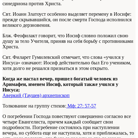
синедриона против Христа.
Свт. Иоанн Златоуст особенно выделяет перемену в Иосифе:
прежде скрывавшийся, он после смерти Господа исполнился
великого дерзновения.
Блж. Феофилакт говорит, что Иосиф словно положил свою
душу за тело Учителя, приняв на себя борьбу с противниками
Христа.
Свт. Филарет Гумилевский отмечает, что слова «учился у
Иисуса» означают: Иосиф действительно был Его учеником,
хотя долго не решался признаться в этом открыто.
Когда же настал вечер, пришел богатый человек из
Аримафеи, именем Иосиф, который также учился у
Иисуса;
Аверкий (Таушев) архиепископ
Толкование на группу стихов:
Мф: 27: 57-57
О погребении Господа повествуют совершенно согласно все
четыре Евангелиста, причем каждый сообщает свои
подробности. Погребение состоялось при наступлении
вечера, но суббота еще не наступила, хотя и приближалась, то