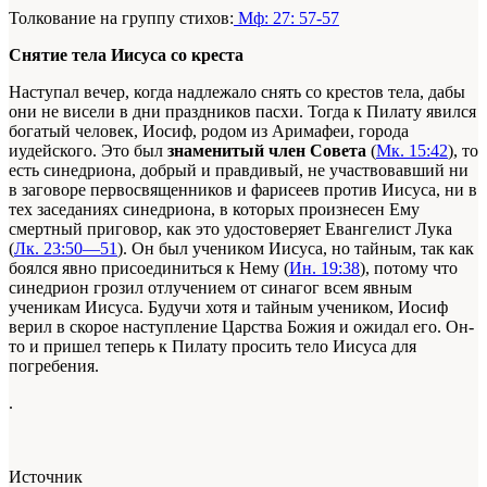
Толкование на группу стихов:
Мф: 27: 57-57
Снятие тела Иисуса со креста
Наступал вечер, когда надлежало снять со крестов тела, дабы
они не висели в дни праздников пасхи. Тогда к Пилату явился
богатый человек, Иосиф, родом из Аримафеи, города
иудейского. Это был
знаменитый член Совета
(
Мк. 15:42
), то
есть синедриона, добрый и правдивый, не участвовавший ни
в заговоре первосвященников и фарисеев против Иисуса, ни в
тех заседаниях синедриона, в которых произнесен Ему
смертный приговор, как это удостоверяет Евангелист Лука
(
Лк. 23:50—51
). Он был учеником Иисуса, но тайным, так как
боялся явно присоединиться к Нему (
Ин. 19:38
), потому что
синедрион грозил отлучением от синагог всем явным
ученикам Иисуса. Будучи хотя и тайным учеником, Иосиф
верил в скорое наступление Царства Божия и ожидал его. Он-
то и пришел теперь к Пилату просить тело Иисуса для
погребения.
.
Источник