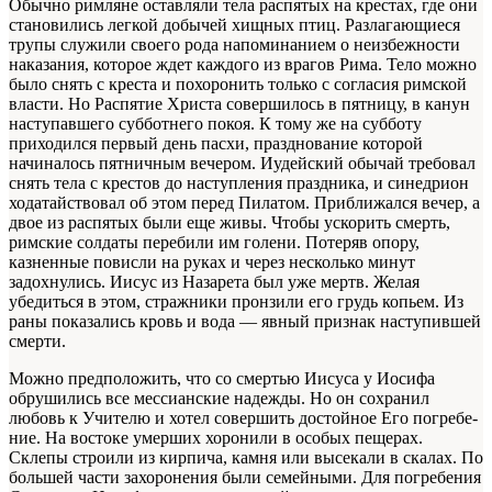
Обычно римляне оставляли тела распя­тых на крестах, где они
становились легкой добычей хищных птиц. Разлагающиеся
трупы служили своего рода напоминанием о неиз­бежности
наказания, которое ждет каждого из врагов Рима. Тело можно
было снять с креста и похоронить только с согласия римской
вла­сти. Но Распятие Христа совершилось в пят­ницу, в канун
наступавшего субботнего покоя. К тому же на субботу
приходился первый день пасхи, празднование которой
начиналось пят­ничным вечером. Иудейский обычай требовал
снять тела с крестов до наступления праздни­ка, и синедрион
ходатайствовал об этом пе­ред Пилатом. Приближался вечер, а
двое из распятых были еще живы. Чтобы ускорить смерть,
римские солдаты перебили им голени. Потеряв опору,
казненные повисли на руках и через несколько минут
задохнулись. Иисус из Назарета был уже мертв. Желая
убедиться в этом, стражники пронзили его грудь копьем. Из
раны показались кровь и вода — явный при­знак наступившей
смерти.
Можно предположить, что со смертью Иисуса у Иосифа
обрушились все мессианские надежды. Но он сохранил
любовь к Учителю и хотел совершить достойное Его погребе­
ние. На востоке умерших хоронили в особых пещерах.
Склепы строили из кирпича, камня или высекали в скалах. По
большей части за­хоронения были семейными. Для погребения