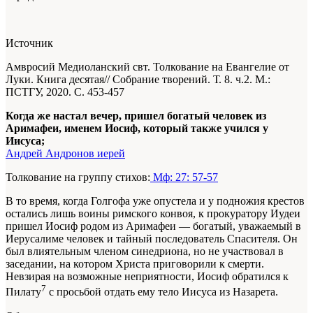
Источник
Амвросий Медиоланский свт. Толкование на Евангелие от
Луки. Книга десятая// Собрание творений. Т. 8. ч.2. М.:
ПСТГУ, 2020. С. 453-457
Когда же настал вечер, пришел богатый человек из
Аримафеи, именем Иосиф, который также учился у
Иисуса;
Андрей Андронов иерей
Толкование на группу стихов:
Мф: 27: 57-57
В то время, когда Голгофа уже опустела и у подножия крестов
остались лишь воины римского конвоя, к прокуратору Иудеи
при­шел Иосиф родом из Аримафеи — богатый, уважаемый в
Иерусалиме человек и тайный последователь Спасителя. Он
был влиятель­ным членом синедриона, но не участвовал в
заседании, на котором Христа приговорили к смерти.
Невзирая на возможные неприятно­сти, Иосиф обратился к
7
Пилату
с просьбой от­дать ему тело Иисуса из Назарета.