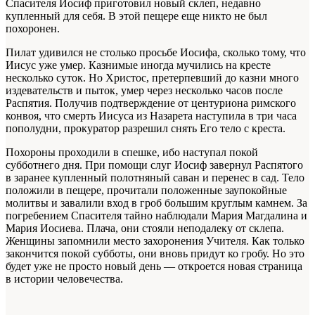
Спасителя Иосиф приготовил новый склеп, не­давно
купленный для себя. В этой пещере еще никто не был
похоронен.
Пилат удивился не столько просьбе Иоси­фа, сколько тому, что
Иисус уже умер. Каз­нимые иногда мучились на кресте
несколько суток. Но Христос, претерпевший до казни много
издевательств и пыток, умер через не­сколько часов после
Распятия. Получив под­тверждение от центуриона римского
конвоя, что смерть Иисуса из Назарета наступила в три часа
пополудни, прокуратор разрешил снять Его тело с креста.
Похороны проходили в спешке, ибо насту­пал покой
субботнего дня. При помощи слуг Иосиф завернул Распятого
в заранее куплен­ный полотняный саван и перенес в сад. Тело
положили в пещере, прочитали положенные заупокойные
молитвы и завалили вход в гроб большим круглым камнем. За
погребением Спасителя тайно наблюдали Мария Магдали­на и
Мария Иосиева. Плача, они стояли непо­далеку от склепа.
Женщины запомнили место захоронения Учителя. Как только
закончится покой субботы, они вновь придут ко гробу. Но это
будет уже не просто новый день — откро­ется новая страница
в истории человечества.