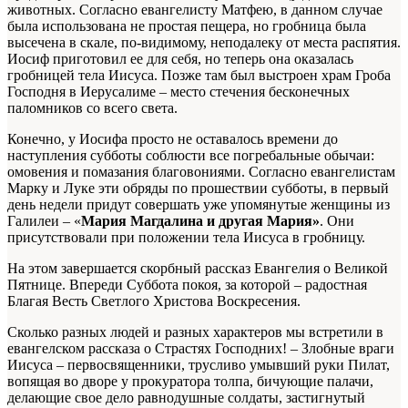
животных. Согласно евангелисту Матфею, в данном случае
была использована не простая пещера, но гробница была
высечена в скале, по-видимому, неподалеку от места распятия.
Иосиф приготовил ее для себя, но теперь она оказалась
гробницей тела Иисуса. Позже там был выстроен храм Гроба
Господня в Иерусалиме – место стечения бесконечных
паломников со всего света.
Конечно, у Иосифа просто не оставалось времени до
наступления субботы соблюсти все погребальные обычаи:
омовения и помазания благовониями. Согласно евангелистам
Марку и Луке эти обряды по прошествии субботы, в первый
день недели придут совершать уже упомянутые женщины из
Галилеи – «
Мария Магдалина и другая Мария»
. Они
присутствовали при положении тела Иисуса в гробницу.
На этом завершается скорбный рассказ Евангелия о Великой
Пятнице. Впереди Суббота покоя, за которой – радостная
Благая Весть Светлого Христова Воскресения.
Сколько разных людей и разных характеров мы встретили в
евангелском рассказа о Страстях Господних! – Злобные враги
Иисуса – первосвященники, трусливо умывший руки Пилат,
вопящая во дворе у прокуратора толпа, бичующие палачи,
делающие свое дело равнодушные солдаты, застигнутый