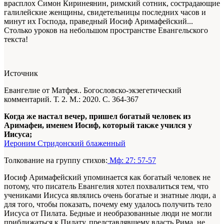
врасплох Симон Киринеянин, римский сотник, сострадающие
галилейские женщины, свидетельницы последних часов и
минут их Господа, праведный Иосиф Аримафейский...
Столько уроков на небольшом пространстве Евангельского
текста!
Источник
Евангелие от Матфея.. Богословско-экзегетический
комментарий. Т. 2. М.: 2020. С. 364-367
Когда же настал вечер, пришел богатый человек из
Аримафеи, именем Иосиф, который также учился у
Иисуса;
Иероним Стридонский блаженный
Толкование на группу стихов:
Мф: 27: 57-57
Иосиф Аримафейский упоминается как богатый человек не
потому, что писатель Евангелия хотел похвалиться тем, что
учениками Иисуса являлись очень богатые и знатные люди, а
для того, чтобы показать, почему ему удалось получить тело
Иисуса от Пилата. Бедные и необразованные люди не могли
приближаться к Пилату, представлявшему власть Рима, не