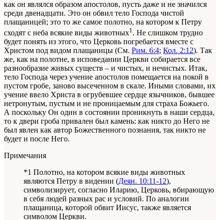
как он являлся образом апостолов, пусть даже и не значился
среди двенадцати. Это он обвил тело Господа чистой
плащаницей; это то же самое полотно, на котором к Петру
1
сходят с неба всякие виды животных
. Не слишком трудно
будет понять из этого, что Церковь погребается вместе с
Христом под видом плащаницы (См.
Рим. 6:4
;
Кол. 2:12
). Так
же, как на полотне, в исповедании Церкви собирается все
разнообразие живых существ – и чистых, и нечистых. Итак,
тело Господа через учение апостолов помещается на покой в
пустом гробе, заново высеченном в скале. Иными словами, их
учение ввело Христа в огрубевшее сердце язычников, бывшее
нетронутым, пустым и не проницаемым для страха Божьего.
А поскольку Он один в состоянии проникнуть в наши сердца,
то к двери гроба привален был камень: как никто до Него не
был явлен как автор Божественного познания, так никто не
будет и после Него.
Примечания
*1 Полотно, на котором всякие виды животных
являются Петру в видении (
Деян. 10:11-12
),
символизирует, согласно Иларию, Церковь, вбирающую
в себя людей разных рас и условий. По аналогии
плащаница, которой обвит Иисус, также является
символом Церкви.