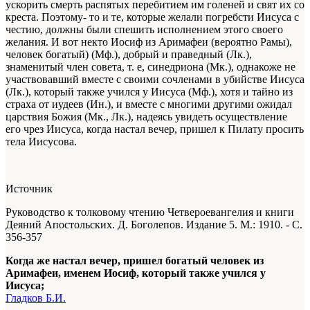
ускорить смерть распятых перебитием им голеней и свят их со
креста. Поэтому- то и те, которые желали погребсти Иисуса с
честию, должны были спешить исполнением этого своего
желания. И вот некто Иосиф из Аримафеи (вероятно Рамы),
человек богатый) (Мф.), добрый и праведный (Лк.),
знаменитый член совета, т. е, синедриона (Мк.), однакоже не
участвовавший вместе с своими сочленами в убийстве Иисуса
(Лк.), который также учился у Иисуса (Мф.), хотя и тайно из
страха от иудеев (Ин.), и вместе с многими другими ожидал
царствия Божия (Мк., Лк.), надеясь увидеть осуществление
его чрез Иисуса, когда настал вечер, пришел к Пилату просить
тела Иисусова.
Источник
Руководство к толковому чтению Четвероевангелия и книги
Деяний Апостольских. Д. Боголепов. Издание 5. М.: 1910. - С.
356-357
Когда же настал вечер, пришел богатый человек из
Аримафеи, именем Иосиф, который также учился у
Иисуса;
Гладков Б.И.