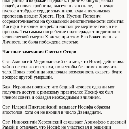
плащаница изображает Церковь, принимающую разных
людей, а новая гробница, высеченная в скале, — прежде
пустое и твёрдое сердце язычников, куда апостольская
проповедь вводит Христа. Прп. Иустин Попович
сосредоточивается на буквальной действительности события:
Иосиф и Никодим погребли настоящее мёртвое тело, а не
призрак. Тем самым погребение подтверждает подлинность
человеческой смерти Христа; при этом Его Божественная
Личность не была побеждена смертью.
Частные замечания Святых Отцов
Свт. Амвросий Медиоланский считает, что Иосиф действовал
тайно не только из страха, но и чтобы без помех получить
тело. Новая гробница исключала возможность сказать, будто
воскрес другой умерший.
Блж. Иероним поясняет, что бедный человек едва ли мог
получить доступ к римскому правителю; Иосиф же был
членом совета и обладал необходимым влиянием.
Свт. Иларий Пиктавийский называет Иосифа образом
апостолов, хотя он не входил в число Двенадцати.
Свт. Иннокентий Херсонский связывает Аримафею с древней
Рамой и отмечает, что Иосиф не участвовал в решении