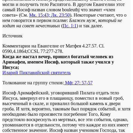
могли и получить тело Распятого. В другом Евангелии этот
самый Иосиф назван словом
bouleuthj
что значит «член
совета» (См.
Мк. 15:43; Лк. 23:50
). Некоторые считают, что о
нем говорится в первом псалме:
Блажен муж, который не
ходит на совет нечестивых
(
Пс. 1:1
) и так далее.
Источник
Комментарии на Евангелие от Матфея 4.27.57. Сl.
0590,4.1864;CCSL 77:277-278.
Когда же настал вечер, пришел богатый человек из
Аримафеи, именем Иосиф, который также учился у
Иисуса;
Иларий Пиктавийский святитель
Толкование на группу стихов:
Мф: 27: 57-57
Иосиф Аримафейский, уговоривший Пилата отдать тело
Иисуса, завернул его в плащаницу, поместил в новый гроб,
высеченный в скале, и привалил большой камень к двери
гроба. И хотя, вероятно, таковым был порядок событий, и хотя
необходимо было произвести погребение Того, Кому
предстояло воскреснуть из мертвых, все эти события, однако,
упоминаются в отдельности, потому что каждое из них имеет
собственное значение. Иосиф назван учеником Господа, так