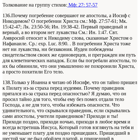
Толкование на группу стихов:
Мф: 27: 57-57
136.Почему погребение совершают не апостолы, а Иосиф с
Никодимом?
О погребении Христа см.: Мф. 27:57-61; Мк.
15:42-47; Лк. 23:50-56; Ин. 19:38-42.
Первый праведный и
верный, а во втором нет лукавства
См.: Ин. 1:47. Свт.
Амвросий относит к Никодиму слова, сказанные Христом о
Нафанаиле. Ср.: exp. Luc. 8:90.
. В погребении Христа тоже
нет ни лукавства, ни беззакония. Иудеи побеждены
свидетельством своих же единоверцев, и прегражден им путь
для клеветнических нападок. Если бы погребали апостолы, то
их бы обвинили, что они умышленно не похоронили Христа,
а просто похитили Его тело.
138.Только у Иоанна я читаю об Иосифе, что он тайно пришел
к Пилату из-за страха перед иудеями. Почему праведник
прятался из-за страха перед опасностью? Я думаю, что он
просил тайно для того, чтобы ему без помех отдали тело
Господа, а не для того, чтобы избежать опасности. Что
удивительного, что скрывался праведник, если скрывались
сами апостолы, учители праведников? Приходи и ты!
Приходи поздно, приходи ночью, приходи в любое время и
всегда встретишь Иисуса, Который готов взглянуть на тебя и
не уменьшает плату для поздно пришедших. Пришедший в
шестой час не был обойден платой, и пришедший в