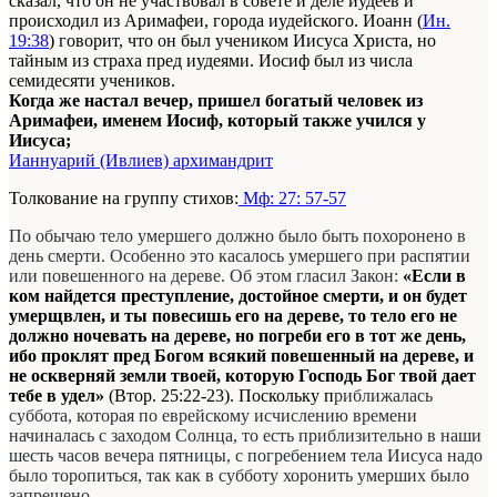
сказал, что он не участвовал в совете и деле иудеев и
происходил из Аримафеи, города иудейского. Иоанн (
Ин.
19:38
) говорит, что он был учеником Иисуса Христа, но
тайным из страха пред иудеями. Иосиф был из числа
семидесяти учеников.
Когда же настал вечер, пришел богатый человек из
Аримафеи, именем Иосиф, который также учился у
Иисуса;
Ианнуарий (Ивлиев) архимандрит
Толкование на группу стихов:
Мф: 27: 57-57
По обычаю тело умершего должно было быть похоронено в
день смерти. Особенно это касалось умершего при распятии
или повешенного на дереве. Об этом гласил Закон:
«Если в
ком найдется преступление, достойное смерти, и он будет
умерщвлен, и ты повесишь его на дереве, то тело его не
должно ночевать на дереве, но погреби его в тот же день,
ибо проклят пред Богом
всякий
повешенный
на дереве
, и
не оскверняй земли твоей, которую Господь Бог твой дает
тебе в удел»
(Втор. 25:22-23). Поскольку п
риближалась
суббота, которая по еврейскому исчислению времени
начиналась с заходом Солнца, то есть приблизительно в наши
шесть часов вечера пятницы, с погребением тела Иисуса надо
было торопиться, так как в субботу хоронить умерших было
запрещено.