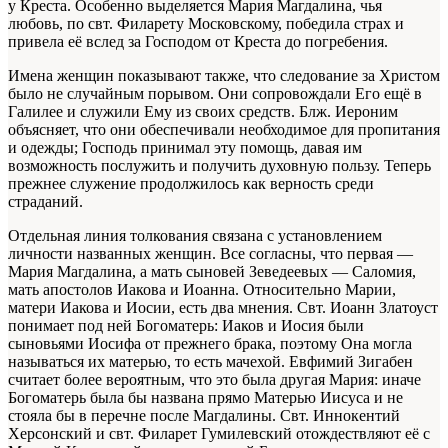
у Креста. Особенно выделяется Мария Магдалина, чья
любовь, по свт. Филарету Московскому, победила страх и
привела её вслед за Господом от Креста до погребения.
Имена женщин показывают также, что следование за Христом
было не случайным порывом. Они сопровождали Его ещё в
Галилее и служили Ему из своих средств. Блж. Иероним
объясняет, что они обеспечивали необходимое для пропитания
и одежды; Господь принимал эту помощь, давая им
возможность послужить и получить духовную пользу. Теперь
прежнее служение продолжилось как верность среди
страданий.
Отдельная линия толкования связана с установлением
личности названных женщин. Все согласны, что первая —
Мария Магдалина, а мать сыновей Зеведеевых — Саломия,
мать апостолов Иакова и Иоанна. Относительно Марии,
матери Иакова и Иосии, есть два мнения. Свт. Иоанн Златоуст
понимает под ней Богоматерь: Иаков и Иосия были
сыновьями Иосифа от прежнего брака, поэтому Она могла
называться их матерью, то есть мачехой. Евфимий Зигабен
считает более вероятным, что это была другая Мария: иначе
Богоматерь была бы названа прямо Матерью Иисуса и не
стояла бы в перечне после Магдалины. Свт. Иннокентий
Херсонский и свт. Филарет Гумилевский отождествляют её с