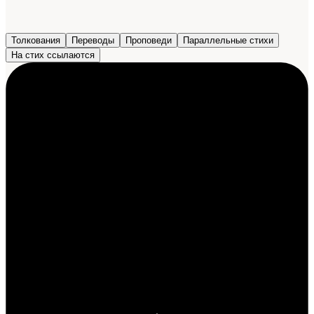
Толкования
Переводы
Проповеди
Параллельные стихи
На стих ссылаются