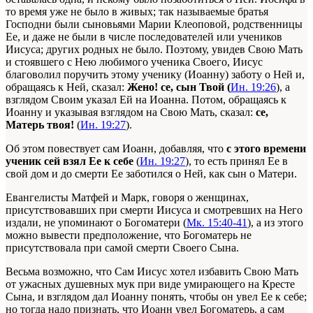
то время уже не было в живых; так называемые братья
Господни были сыновьями Марии Клеоповой, родственницы
Ее, и даже не были в числе последователей или учеников
Иисуса; других родных не было. Поэтому, увидев Свою Мать
и стоявшего с Нею любимого ученика Своего, Иисус
благоволил поручить этому ученику (Иоанну) заботу о Ней и,
обращаясь к Ней, сказал:
Жено! се, сын Твой (
Ин. 19:26
), а
взглядом Своим указал Ей на Иоанна. Потом, обращаясь к
Иоанну и указывая взглядом на Свою Мать, сказал:
се,
Матерь твоя!
(
Ин. 19:27
).
Об этом повествует сам Иоанн, добавляя, что
с этого времени
ученик сей взял Ее к себе
(
Ин. 19:27
), то есть принял Ее в
свой дом и до смерти Ее заботился о Ней, как сын о Матери.
Евангелисты Матфей и Марк, говоря о женщинах,
присутствовавших при смерти Иисуса и смотревших на Него
издали, не упоминают о Богоматери (
Мк. 15:40-41
), а из этого
можно вывести предположение, что Богоматерь не
присутствовала при самой смерти Своего Сына.
Весьма возможно, что Сам Иисус хотел избавить Свою Мать
от ужасных душевных мук при виде умирающего на Кресте
Сына, и взглядом дал Иоанну понять, чтобы он увел Ее к себе;
но тогда надо признать, что Иоанн увел Богоматерь, а сам