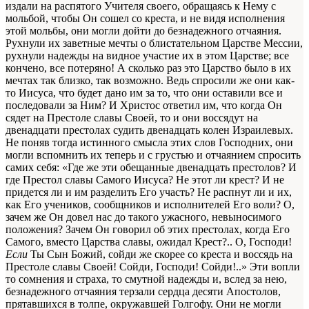
издали на распятого Учителя своего, обращаясь к Нему с
мольбой, чтобы Он сошел со креста, и не видя исполнения
этой мольбы, они могли дойти до безнадежного отчаяния.
Рухнули их заветные мечты о блистательном Царстве Мессии,
рухнули надежды на видное участие их в этом Царстве; все
кончено, все потеряно! А сколько раз это Царство было в их
мечтах так близко, так возможно. Ведь спросили же они как-
то Иисуса, что будет дано им за то, что они оставили все и
последовали за Ним? И Христос ответил им, что когда Он
сядет на Престоле славы Своей, то и они воссядут на
двенадцати престолах судить двенадцать колен Израилевых.
Не поняв тогда истинного смысла этих слов Господних, они
могли вспомнить их теперь и с грустью и отчаянием спросить
самих себя: «Где же эти обещанные двенадцать престолов? И
где Престол славы Самого Иисуса? Не этот ли крест? И не
придется ли и им разделить Его участь? Не распнут ли и их,
как Его учеников, сообщников и исполнителей Его воли? О,
зачем же Он довел нас до такого ужасного, невыносимого
положения? Зачем Он говорил об этих престолах, когда Его
Самого, вместо Царства славы, ожидал Крест?.. О, Господи!
Если
Ты Сын Божий, сойди же скорее со креста и воссядь на
Престоле славы Своей! Сойди, Господи! Сойди!..» Эти вопли
то сомнения и страха, то смутной надежды и, вслед за нею,
безнадежного отчаяния терзали сердца десяти Апостолов,
прятавшихся в толпе, окружавшей Голгофу. Они не могли