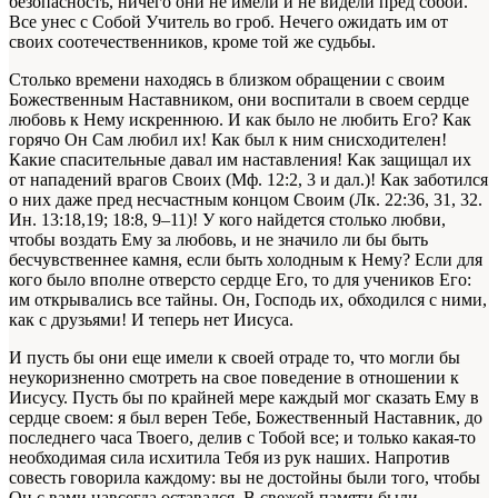
безопасность, ничего они не имели и не видели пред собой.
Все унес с Собой Учитель во гроб. Нечего ожидать им от
своих соотечественников, кроме той же судьбы.
Столько времени находясь в близком обращении с своим
Божественным Наставником, они воспитали в своем сердце
любовь к Нему искреннюю. И как было не любить Его? Как
горячо Он Сам любил их! Как был к ним снисходителен!
Какие спасительные давал им наставления! Как защищал их
от нападений врагов Своих (Мф. 12:2, 3 и дал.)! Как заботился
о них даже пред несчастным концом Своим (Лк. 22:36, 31, 32.
Ин. 13:18,19; 18:8, 9–11)! У кого найдется столько любви,
чтобы воздать Ему за любовь, и не значило ли бы быть
бесчувственнее камня, если быть холодным к Нему? Если для
кого было вполне отверсто сердце Его, то для учеников Его:
им открывались все тайны. Он, Господь их, обходился с ними,
как с друзьями! И теперь нет Иисуса.
И пусть бы они еще имели к своей отраде то, что могли бы
неукоризненно смотреть на свое поведение в отношении к
Иисусу. Пусть бы по крайней мере каждый мог сказать Ему в
сердце своем: я был верен Тебе, Божественный Наставник, до
последнего часа Твоего, делив с Тобой все; и только какая-то
необходимая сила исхитила Тебя из рук наших. Напротив
совесть говорила каждому: вы не достойны были того, чтобы
Он с вами навсегда оставался. В свежей памяти были