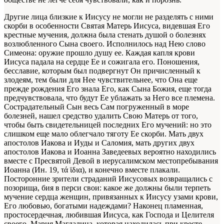
Другие лица близкие к Иисусу не могли не разделять с ними
скорби в особенности Святая Матерь Иисуса, видевшая Его
крестные мучения, должна была стенать душой о болезнях
возлюбленного Сына своего. Исполнилось над Нею слово
Симеона: оружие прошло душу ее. Каждая капля крови
Иисуса падала на сердце Ее и сожигала его. Поношения,
бесславие, которым был подвергнут Он причисленный к
злодеям, тем были для Нее чувствительнее, что Она еще
прежде рождения Его знала Его, как Сына Божия, еще тогда
предчувствовала, что будут Ее ублажать за Него все племена.
Сострадательный Сын весь Сам погруженный в море
болезней, нашел средство удалить Свою Матерь от того,
чтобы быть свидетельницей последних Его мучений: но это
слишком еще мало облегчало тяготу Ее скорби. Мать двух
апостолов Иакова и Иуды и Саломия, мать других двух
апостолов Иакова и Иоанна Заведеевых вероятно находились
вместе с Пресвятой Девой в иерусалимском местопребывания
Иоанна (Ин. 19, τά ϊδια), и конечно вместе плакали.
Посторонние зрители страданий Иисусовых возвращались с
позорища, бия в перси свои: какое же должны были терпеть
мучение сердца женщин, привязанных к Иисусу узами крови,
Его любовью, богатыми надеждами? Наконец пламенная,
простосердечная, любившая Иисуса, как Господа и Целителя
своего, Мария Магдалина, которая находилась при кресте