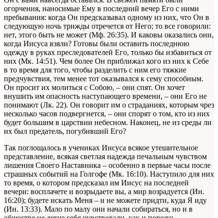
огорчения, наносимые Ему в последний вечер Его с ними
пребывания: когда Он предсказывал одному из них, что Он в
следующую ночь трижды отречется от Него; то все говорили:
нет, этого быть не может (Мф. 26:35). И каковы оказались они,
когда Иисуса взяли? Готовы были оставить последнюю
одежду в руках преследователей Его, только бы избавиться от
них (Мк. 14:51). Чем более Он приближал кого из них к Себе
в то время для того, чтобы разделить с ним его тяжкие
предчувствия, тем менее тот оказывался к сему способным.
Он просит их молиться с Собою, – они спят. Он хочет
внушить им опасность наступающего времени, – они Его не
понимают (Лк. 22). Он говорит им о страданиях, которым чрез
несколько часов подвергнется, – они спорят о том, кто из них
будет большим в царствии небесном. Наконец, не из среды ли
их был предатель, погубивший Его?
Так поглощалось в учениках Иисуса всякое утешительное
представление, всякая светлая надежда печальным чувством
лишения Своего Наставника – особенно в первые часы после
страшных событий на Голгофе (Мк. 16:10). Наступило для них
то время, о котором предсказал им Иисус на последней
вечери: восплачете и возрыдаете вы, а мир возрадуется (Ин.
16:20); будете искать Меня – и не можете придти, куда Я иду
(Ин. 13:33). Мало по малу они начали собираться, но и в
обществе не легче себя чувствовали, как и порознь.