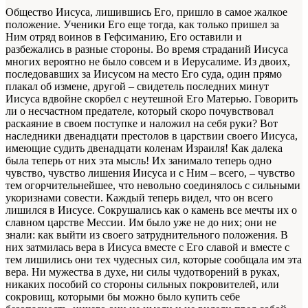
Общество Иисуса, лишившись Его, пришло в самое жалкое
положение. Ученики Его еще тогда, как только пришел за
Ним отряд воинов в Гефсиманию, Его оставили и
разбежались в разные стороны. Во время страданий Иисуса
многих вероятно не было совсем и в Иерусалиме. Из двоих,
последовавших за Иисусом на место Его суда, один прямо
плакал об измене, другой – свидетель последних минут
Иисуса вдвойне скорбел с неутешной Его Матерью. Говорить
ли о несчастном предателе, который скоро почувствовал
раскаяние в своем поступке и наложил на себя руки? Вот
наследники двенадцати престолов в царствии своего Иисуса,
имеющие судить двенадцати коленам Израиля! Как далека
была теперь от них эта мысль! Их занимало теперь одно
чувство, чувство лишения Иисуса и с Ним – всего, – чувство
тем огорчительнейшее, что невольно соединялось с сильными
укоризнами совести. Каждый теперь видел, что он всего
лишился в Иисусе. Сокрушались как о камень все мечты их о
славном царстве Мессии. Им было уже не до них; они не
знали: как выйти из своего затруднительного положения. В
них затмилась вера в Иисуса вместе с Его славой и вместе с
тем лишились они тех чудесных сил, которые сообщала им эта
вера. Ни мужества в духе, ни силы чудотворений в руках,
никаких пособий со стороны сильных покровителей, или
сокровищ, которыми бы можно было купить себе