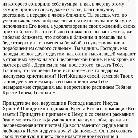
из которого сотворили себе кумира, и как в жертву этому
кумиру приносится все, даже счастье, благополучие,
достояние, а нередко и жизнь ближних. Ты знаешь, что, по
учению
мира сего,
добром считается не послушание Богу, не
исполнение Его воли, а удовлетворение своих желаний, своих
прихотей, хотя бы это и было сопряжено с несчастьем и даже
гибелью ближнего, что любовь к ближним и помощь им в
беде отвергнуты и заменены борьбой за существование и
порабощением слабого сильным. Ты видишь, Господи, как
народы воюют друг с другом, как сотни тысяч людей умирают
в страшных муках на этой человеческой бойне, и как кровь их
льется рекой!.. Дерзнем ли мы, после этого, сказать Тебе,
Господи, что заповеди Твои исполняем, и что недаром
именуемся христианами? Нет! Жизнью своей, заменой Твоих
заповедей учением мира сего мы причиняем Тебе
невыразимые страдания, мы непрестанно распинаем Тебя на
Кресте Твоем, Господи!»
Приидите же все, верующие в Господа нашего Иисуса
Христа! Приидите к подножию Креста Его все, помнящие Его
заветы! Приидите и припадем к Нему, и со слезами раскаяния
будем молить Его: «Да умолкнет в нас дух злобы, вражды и
человеконенавистничества! Да воспламенятся сердца наши
любовью к Нему и друг к другу! Да поможет Он нам сознать
свою духовную нищету, свое нравственное бессилие и