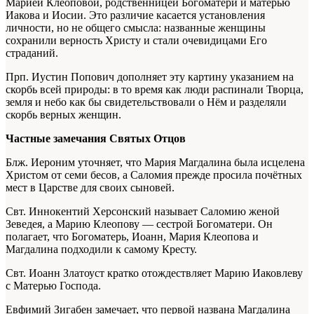
Марией Клеоповой, родственницей Богоматери и матерью
Иакова и Иосии. Это различие касается установления
личности, но не общего смысла: названные женщины
сохранили верность Христу и стали очевидицами Его
страданий.
Прп. Иустин Попович дополняет эту картину указанием на
скорбь всей природы: в то время как люди распинали Творца,
земля и небо как бы свидетельствовали о Нём и разделяли
скорбь верных женщин.
Частные замечания Святых Отцов
Блж. Иероним уточняет, что Мария Магдалина была исцелена
Христом от семи бесов, а Саломия прежде просила почётных
мест в Царстве для своих сыновей.
Свт. Иннокентий Херсонский называет Саломию женой
Зеведея, а Марию Клеопову — сестрой Богоматери. Он
полагает, что Богоматерь, Иоанн, Мария Клеопова и
Магдалина подходили к самому Кресту.
Свт. Иоанн Златоуст кратко отождествляет Марию Иаковлеву
с Матерью Господа.
Евфимий Зигабен замечает, что первой названа Магдалина