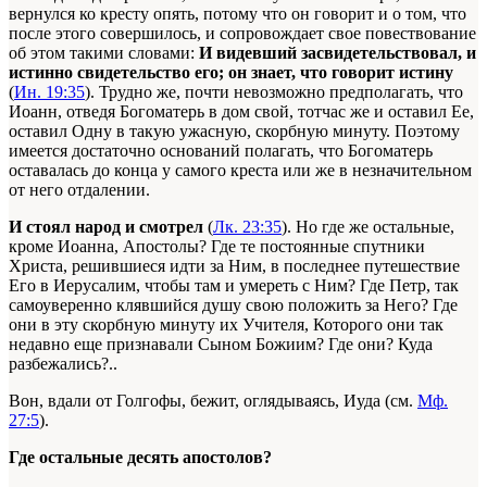
вернулся ко кресту опять, потому что он говорит и о том, что
после этого совершилось, и сопровождает свое повествование
об этом такими словами:
И видевший засвидетельствовал, и
истинно свидетельство его; он знает, что говорит истину
(
Ин. 19:35
). Трудно же, почти невозможно предполагать, что
Иоанн, отведя Богоматерь в дом свой, тотчас же и оставил Ее,
оставил Одну в такую ужасную, скорбную минуту. Поэтому
имеется достаточно оснований полагать, что Богоматерь
оставалась до конца у самого креста или же в незначительном
от него отдалении.
И стоял народ и смотрел
(
Лк. 23:35
). Но где же остальные,
кроме Иоанна, Апостолы? Где те постоянные спутники
Христа, решившиеся идти за Ним, в последнее путешествие
Его в Иерусалим, чтобы там и умереть с Ним? Где Петр, так
самоуверенно клявшийся душу свою положить за Него? Где
они в эту скорбную минуту их Учителя, Которого они так
недавно еще признавали Сыном Божиим? Где они? Куда
разбежались?..
Вон, вдали от Голгофы, бежит, оглядываясь, Иуда (см.
Мф.
27:5
).
Где остальные десять апостолов?