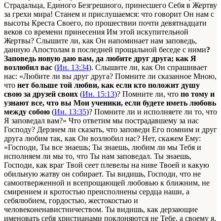
Страдальца, Единого Безгрешного, принесшего Себя в Жертву
за грехи мира! Станем и прислушаемся: что говорит Он нам с
высоты Креста Своего, по прошествии почти девятнадцати
веков со времени принесения Им этой искупительной
Жертвы? Слышите ли, как Он напоминает нам заповедь,
данную Апостолам в последней прощальной беседе с ними
?
Заповедь новую даю вам, да любите друг друга; как Я
возлюбил вас
(
Ин. 13:34
). Слышите ли, как Он спрашивает
нас: «Любите ли вы друг друга? Помните ли сказанное Мною,
что
нет больше той любви, как если кто положит душу
свою за друзей своих
(
Ин. 15:13
)? Помните ли, что
по тому и
узнают все, что вы Мои ученики, если будете иметь любовь
между собою
(
Ин. 13:35
)? Помните ли и исполняете ли то, что
Я заповедал вам?» Что ответим мы пострадавшему за нас
Господу? Дерзнем ли сказать, что заповеди Его помним и друг
друга любим так, как Он возлюбил нас? Нет, скажем Ему:
«Господи, Ты все знаешь; Ты знаешь, любим ли мы Тебя и
исполняем ли мы то, что Ты нам заповедал. Ты знаешь,
Господи, как враг Твой сеет плевелы на ниве Твоей и какую
обильную жатву он собирает. Ты видишь, Господи, что не
самоотверженной и всепрощающей любовью к ближним, не
смирением и кротостью преисполнены сердца наши, а
себялюбием, гордостью, жестокостью и
человеконенавистничеством. Ты видишь, как дерзающие
именовать себя христианами поклоняются не Тебе, а своему я,