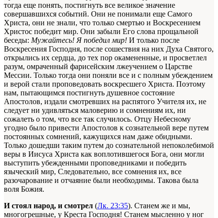
тогда еще понять, постигнуть все великое значение
совершавшихся событий. Они не понимали еще Самого
Христа, они не знали, что только смертью и Воскресением
Христос победит мир. Они забыли Его слова прощальной
беседы:
Мужайтесь! Я победил мир!
И только после
Воскресения Господня, после сошествия на них Духа Святого,
открылись их сердца, до тех пор окамененные, и просветлел
разум, омраченный фарисейским лжеучением о Царстве
Мессии. Только тогда они поняли все и с полным убеждением
и верой стали проповедовать воскресшего Христа. Поэтому
нам, пытающимся постигнуть душевное состояние
Апостолов, издали смотревших на распятого Учителя их, не
следует ни удивляться маловерию и сомнениям их, ни
сожалеть о том, что все так случилось. Отцу Небесному
угодно было привести Апостолов к сознательной вере путем
постоянных сомнений, кажущихся нам даже обидными.
Только дошедши таким путем до сознательной непоколебимой
веры в Иисуса Христа как воплотившегося Бога, они могли
выступить убежденными проповедниками и победить
языческий мир, Следовательно, все сомнения их, все
разочарование и отчаяние были необходимы. Такова была
воля Божия.
И стоял народ, и смотрел
(
Лк. 23:35
). Станем же и мы,
многогрешные, у Креста Господня! Станем мысленно у ног