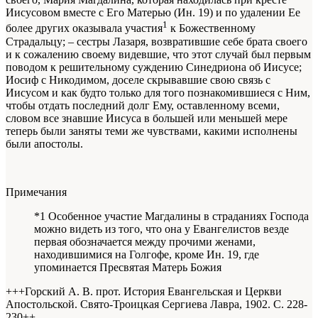
Иисусовом вместе с Его Матерью (Ин. 19) и по удалении Ее
1
более других оказывала участия
к Божественному
Страдальцу; – сестры Лазаря, возвратившие себе брата своего
и к сожалению своему видевшие, что этот случай был первым
поводом к решительному суждению Синедриона об Иисусе;
Иосиф с Никодимом, доселе скрывавшие свою связь с
Иисусом и как будто только для того познакомившиеся с Ним,
чтобы отдать последний долг Ему, оставленному всеми,
словом все знавшие Иисуса в большей или меньшей мере
теперь были заняты теми же чувствами, какими исполнены
были апостолы.
Примечания
*1 Особенное участие Магдалины в страданиях Господа
можно видеть из того, что она у Евангелистов везде
первая обозначается между прочими женами,
находившимися на Голгофе, кроме Ин. 19, где
упоминается Пресвятая Матерь Божия
+++Горский А. В. прот. История Евангельская и Церкви
Апостольской. Свято-Троицкая Сергиева Лавра, 1902. С. 228-
230+
+