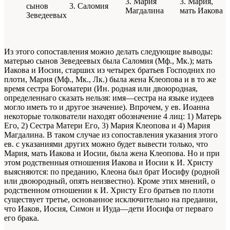
3. Мария
3. Мария,
сынов
3. Саломия
Магдалина
мать Иакова
Зеведеевых
Из этого сопоставления можно делать следующие выводы:
матерью сынов Зеведеевых была Саломия (Мф., Мк.); мать
Иакова и Иосии, старших из четырех братьев Господних по
плоти, Мария (Мф., Мк., Лк.) была жена Клеопова и в то же
время сестра Богоматери (Ин. родная или двоюродная,
определеннаго сказать нельзя: имя—сестра на языке иудеев
могло иметь то и другое значение). Впрочем, у ев. Иоанна
некоторые толкователи находят обозначение 4 лиц: 1) Матерь
Его, 2) Сестра Матери Его, 3) Мария Клеопова и 4) Мария
Магдалина. В таком случае из сопоставления указания этого
ев. с указаниями других можно будет вывести только, что
Мария, мать Иакова и Иосии, была жена Клеопова. Но и при
этом родственныя отношения Иакова и Иосии к И. Христу
выясняются: по преданию, Клеона был брат Иосифу (родной
или двоюродный, опять неизвестно). Кроме этих мнений, о
родственном отношении к И. Христу Его братьев по плоти
существует третье, основанное исключительно на предании,
что Иаков, Иосия, Симон и Иуда—дети Иосифа от перваго
его брака.