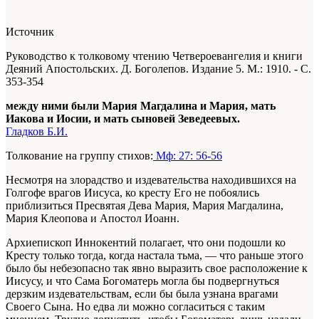
Источник
Руководство к толковому чтению Четвероевангелия и книги
Деяний Апостольских. Д. Боголепов. Издание 5. М.: 1910. - С.
353-354
между ними были Мария Магдалина и Мария, мать
Иакова и Иосии, и мать сыновей Зеведеевых.
Гладков Б.И.
Толкование на группу стихов:
Мф: 27: 56-56
Несмотря на злорадство и издевательства находившихся на
Голгофе врагов Иисуса, ко кресту Его не побоялись
приблизиться Пресвятая Дева Мария, Мария Магдалина,
Мария Клеопова и Апостол Иоанн.
Архиепископ Иннокентий полагает, что они подошли ко
Кресту только тогда, когда настала тьма, — что раньше этого
было бы небезопасно так явно выразить свое расположение к
Иисусу, и что Сама Богоматерь могла бы подвергнуться
дерзким издевательствам, если бы была узнана врагами
Своего Сына. Но едва ли можно согласиться с таким