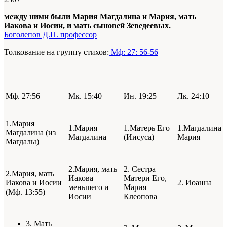
между ними были Мария Магдалина и Мария, мать
Иакова и Иосии, и мать сыновей Зеведеевых.
Боголепов Д.П. профессор
Толкование на группу стихов:
Мф: 27: 56-56
Мф. 27:56
Мк. 15:40
Ин. 19:25
Лк. 24:10
1.Мария
1.Мария
1.Матерь Его
1.Магдалина
Магдалина (из
Магдалина
(Иисуса)
Мария
Магдалы)
2.Мария, мать
2. Сестра
2.Мария, мать
Иакова
Матери Его,
Иакова и Иосии
2. Иоанна
меньшего и
Мария
(Мф. 13:55)
Иосии
Клеопова
3. Мать