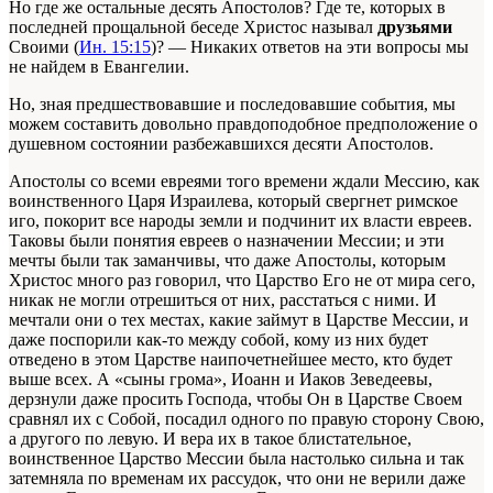
Но где же остальные десять Апостолов? Где те, которых в
последней прощальной беседе Христос называл
друзьями
Своими (
Ин. 15:15
)? — Никаких ответов на эти вопросы мы
не найдем в Евангелии.
Но, зная предшествовавшие и последовавшие события, мы
можем составить довольно правдоподобное предположение о
душевном состоянии разбежавшихся десяти Апостолов.
Апостолы со всеми евреями того времени ждали Мессию, как
воинственного Царя Израилева, который свергнет римское
иго, покорит все народы земли и подчинит их власти евреев.
Таковы были понятия евреев о назначении Мессии; и эти
мечты были так заманчивы, что даже Апостолы, которым
Христос много раз говорил, что Царство Его не от мира сего,
никак не могли отрешиться от них, расстаться с ними. И
мечтали они о тех местах, какие займут в Царстве Мессии, и
даже поспорили как-то между собой, кому из них будет
отведено в этом Царстве наипочетнейшее место, кто будет
выше всех. А «сыны грома», Иоанн и Иаков Зеведеевы,
дерзнули даже просить Господа, чтобы Он в Царстве Своем
сравнял их с Собой, посадил одного по правую сторону Свою,
а другого по левую. И вера их в такое блистательное,
воинственное Царство Мессии была настолько сильна и так
затемняла по временам их рассудок, что они не верили даже