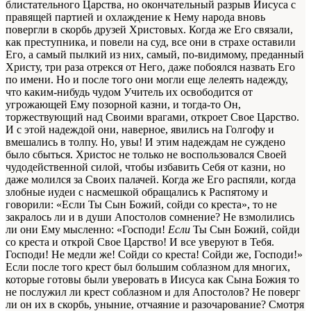
блистательного Царства, но окончательный разрыв Иисуса с
правящей партией и охлаждение к Нему народа вновь
повергли в скорбь друзей Христовых. Когда же Его связали,
как преступника, и повели на суд, все они в страхе оставили
Его, а самый пылкий из них, самый, по-видимому, преданный
Христу, три раза отрекся от Него, даже побоялся назвать Его
по имени. Но и после того они могли еще лелеять надежду,
что каким-нибудь чудом Учитель их освободится от
угрожающей Ему позорной казни, и тогда-то Он,
торжествующий над Своими врагами, откроет Свое Царство.
И с этой надеждой они, наверное, явились на Голгофу и
вмешались в толпу. Но, увы! И этим надеждам не суждено
было сбыться. Христос не только не воспользовался Своей
чудодейственной силой, чтобы избавить Себя от казни, но
даже молился за Своих палачей. Когда же Его распяли, когда
злобные иудеи с насмешкой обращались к Распятому и
говорили: «Если Ты Сын Божий, сойди со креста», то не
закралось ли и в души Апостолов сомнение? Не взмолились
ли они Ему мысленно: «Господи!
Если
Ты Сын Божий, сойди
со креста и открой Свое Царство! И все уверуют в Тебя.
Господи! Не медли же! Сойди со креста! Сойди же, Господи!»
Если после того крест был большим соблазном для многих,
которые готовы были уверовать в Иисуса как Сына Божия то
не послужил ли крест соблазном и для Апостолов? Не поверг
ли он их в скорбь, уныние, отчаяние и разочарование? Смотря