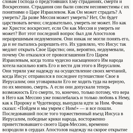
словам Господа о предстоявших Ему страданиях, смерти и
Воскресении. Страдания сии были совсем несовместимы с их
понятиями о Царе Израилевом. Как Он может страдать? А
умереть? Да разве Мессия может умереть? Нет, Он будет
царствовать вечно; следовательно, умереть не может. Но как
же Христос воскреснет, если Он как Мессия и умереть не
может? Вот этот последний вопрос был для Апостолов
неразрешимым недоумением. Они никак не могли понять его,
да и не пытались разрешить его. Их удивляло, что Иисус так
медлит открыть Свое Царство; они, вероятно, недоумевали,
почему Он отказался от провозглашения Его Царем
Израилевым, когда толпа чудесно насыщенного Им народа
хотела насильно взять Его и вести для этого в Иерусалим.
Они теряли уже надежду на осуществление своих мечтаний,
когда Иисус отправился в последнее путешествие Свое в
Иерусалим; они уговаривали Его не ходить туда на верную,
по их мнению, смерть. А если они допускали теперь
возможность Его смерти, то, конечно, только потому, что вера
в Него как Мессию уже поколебалась и только любовь к Нему,
как к Пророку и Чудотворцу, вынудила идти за Ним. Фома
сказал: «Пойдем и мы умрем с Ним!» — и все пошли.
Последовавший после того торжественный въезд Иисуса в
Иерусалим, победные крики народа, восторженно
приветствовавшего своего Царя-Мессию, временно
возродили в сердцах Апостолов надежду на скорое открытие