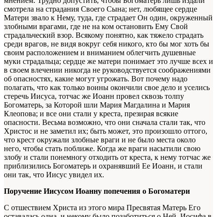
мнением. Трудно допустить, чтобы Богоматерь лишь издали
смотрела на страдания Своего Сына; нет, любящее сердце
Матери звало к Нему, туда, где страдает Он один, окруженный
злобными врагами, где не на ком остановить Ему Свой
страдальческий взор. Всякому понятно, как тяжело страдать
среди врагов, не видя вокруг себя никого, кто бы мог хоть бы
своим расположением и вниманием облегчить душевные
муки страдальца; сердце же матери понимает это лучше всех и
в своем влечении никогда не руководствуется соображениями
об опасностях, какие могут угрожать. Вот почему надо
полагать, что как только воины окончили свое дело и уселись
стеречь Иисуса, тотчас же Иоанн провел сквозь толпу
Богоматерь, за Которой шли Мария Магдалина и Мария
Клеопова; и все они стали у креста, презирая всякие
опасности. Весьма возможно, что они сначала стали так, что
Христос и не заметил их; быть может, это произошло оттого,
что крест окружали злобные враги и не было места около
него, чтобы стать поближе. Когда же враги насытили свою
злобу и стали понемногу отходить от креста, к нему тотчас же
приблизились Богоматерь и охранявший Ее Иоанн, и стали
они так, что Иисус увидел их.
Поручение Иисусом Иоанну попечения о Богоматери
С отшествием Христа из этого мира Пресвятая Матерь Его
оставалась одна, и некому было позаботиться о Ней. Иосифа в