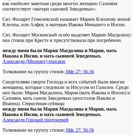
как наиболее заметная среди многих женщин; Саломия
соответствует «матери сыновей Зеведеевых».
Свт. Филарет Гумилевский называет Марию Клеопову женой
Клеопы, или Алфея, и матерью Иакова Меньшего и Иосии.
Свт. Филарет Московский особо выделяет Марию Магдалину:
она стояла при Кресте и присутствовала при погребении.
между ними были Мария Магдалина и Мария, мать
Иакова и Иосии, и мать сыновей Зеведеевых.
Александр (Милеант) епископ
Толкование на группу стихов:
Мф: 27: 56-56
Свидетелями смерти Господа и всех событий были многие
женщины, которые следовали за Иисусом из Галилеи. Среди
них были: Мария Магдалина, Мария (мать Иакова и Иосии) и
Саломия, мать сынов Заведеевых (апостолов Иакова и
Иоанна).
Страстная седмица
между ними были Мария Магдалина и Мария, мать
Иакова и Иосии, и мать сыновей Зеведеевых.
Александр Горский протоиерей
Толкование на группу стихов:
Мф: 27: 56-56