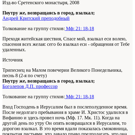
Изд-во Сретенского монастыря, 2008
Поутру же, возвращаясь в город, взалкал;
Андрей Критский преподобный
Толкование на группу стихов:
Мф: 21: 18-18
Преходя житейская шествия, Спасе мой, взалкал еси волею,
спасения всех желая: сего бо взалкал еси - обращения от Тебе
удаленных.
Источник
Трипеснец на Малом повечерии Великого Понедельника,
песнь 8 (2-я по счету)
Поутру же, возвращаясь в город, взалкал;
Боголепов Д.П. профессор
Толкование на группу стихов:
Мф: 21: 18-18
Вход Господень в Иерусалим был в послеполуденное время.
После недолгаго пребывания в храме И. Христос удалился в
Вифанию и здесь провел ночь (Мф. 17. Мк. 11). Когда на
другой день по утру Он опять возвращался в Иерусалим, то
дорогою взалкал. В это время вдали показалась смоковница,
покрытая листьями, что давало право предполагать, что она