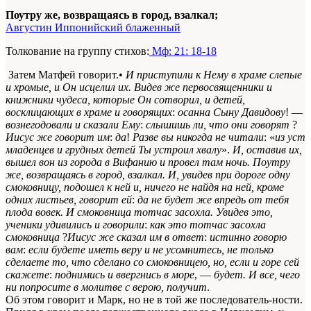
Поутру же, возвращаясь в город, взалкал;
Августин Иппонийский блаженный
Толкование на группу стихов:
Мф: 21: 18-18
Затем Матфей говорит.•
И приступили к Нему в храме слепые
и хромые, и Он исцелил их. Видев же первосвященники и
книжники чудеса, которые Он сотворил, и детей,
восклицающих в храме
и говорящих
:
осанна Сыну Давидову
! —
вознегодовали и сказали Ему
:
слышишь ли, что они говорят
?
Иисус же говорит им
:
да
!
Разве вы никогда не читали
: «
из уст
младенцев и грудных детей Ты устроил хвалу
».
И, оставив их,
вышел вон из города в Вифанию и провел там ночь. Поутру
же, возвращаясь в город, взалкал. И, увидев при дороге одну
смоковницу, подошел к ней и, ничего не найдя на ней, кроме
одних листьев, говорит ей
:
да не будет же впредь от тебя
плода вовек. И смоковница тотчас засохла. Увидев это,
ученики удивились и говорили
:
как это тотчас засохла
смоковница
?
Иисус же сказал им в ответ
:
истинно говорю
вам
:
если будете иметь веру и не усомнитесь, не только
сделаете то, что сделано со смоковницею, но, если и горе сей
скажете
:
поднимись и ввергнись в море
, —
будет. И все, чего
ни попросите в молитве с верою, получит
.
Об этом говорит и Марк, но не в той же последователь-ности.