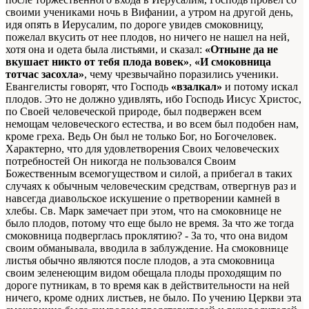
своими учениками ночь в Вифании, а утром на другой день,
идя опять в Иерусалим, по дороге увидев смоковницу,
пожелал вкусить от нее плодов, но ничего не нашел на ней,
хотя она и одета была листьями, и сказал:
«Отныне да не
вкушает никто от тебя плода вовек»
,
«И смоковница
тотчас засохла»
, чему чрезвычайно поразились ученики.
Евангелисты говорят, что Господь
«взалкал»
и потому искал
плодов. Это не должно удивлять, ибо Господь Иисус Христос,
по Своей человеческой природе, был подвержен всем
немощам человеческого естества, и во всем был подобен нам,
кроме греха. Ведь Он был не только Бог, но Богочеловек.
Характерно, что для удовлетворения Своих человеческих
потребностей Он никогда не пользовался Своим
Божественным всемогуществом и силой, а прибегал в таких
случаях к обычным человеческим средствам, отвергнув раз и
навсегда диавольское искушение о претворении камней в
хлебы. Св. Марк замечает при этом, что на смоковнице не
было плодов, потому что еще было не время. За что же тогда
смоковница подверглась проклятию? - За то, что она видом
своим обманывала, вводила в заблуждение. На смоковнице
листья обычно являются после плодов, а эта смоковница
своим зеленеющим видом обещала плоды проходящим по
дороге путникам, в то время как в действительности на ней
ничего, кроме одних листьев, не было. По учению Церкви эта