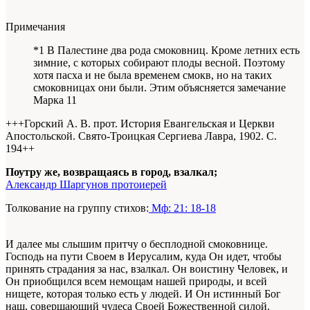
Примечания
*1 В Палестине два рода смоковниц. Кроме летних есть
зимние, с которых собирают плоды весной. Поэтому
хотя пасха и не была временем смокв, но на таких
смоковницах они были. Этим объясняется замечание
Марка 11
+++Горский А. В. прот. История Евангельская и Церкви
Апостольской. Свято-Троицкая Сергиева Лавра, 1902. С.
194+
+
Поутру же, возвращаясь в город, взалкал;
Александр Шаргунов протоиерей
Толкование на группу стихов:
Мф: 21: 18-18
И далее мы слышим притчу о бесплодной смоковнице.
Господь на пути Своем в Иерусалим, куда Он идет, чтобы
принять страдания за нас, взалкал. Он воистину Человек, и
Он приобщился всем немощам нашей природы, и всей
нищете, которая только есть у людей. И Он истинный Бог
наш, совершающий чудеса Своей Божественной силой.