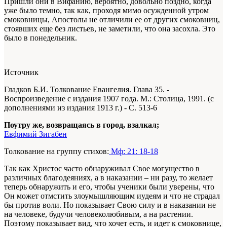
Пришли они в Вифанию, вероятно, довольно поздно, когда
уже было темно, так как, проходя мимо осужденной утром
смоковницы, Апостолы не отличили ее от других смоковниц,
стоявших еще без листьев, не заметили, что она засохла. Это
было в понедельник.
Источник
Гладков Б.И. Толкование Евангелия. Глава 35. -
Воспроизведение с издания 1907 года. М.: Столица, 1991. (с
дополнениями из издания 1913 г.) - С. 513-6
Поутру же, возвращаясь в город, взалкал;
Евфимий Зигабен
Толкование на группу стихов:
Мф: 21: 18-18
Так как Христос часто обнаруживал Свое могущество в
различных благодеяниях, а в наказании – ни разу, то желает
теперь обнаружить и его, чтобы ученики были уверены, что
Он может отмстить злоумышляющим иудеям и что не страдал
бы против воли. Но показывает Свою силу и в наказании не
на человеке, будучи человеколюбивым, а на растении.
Поэтому показывает вид, что хочет есть, и идет к смоковнице,