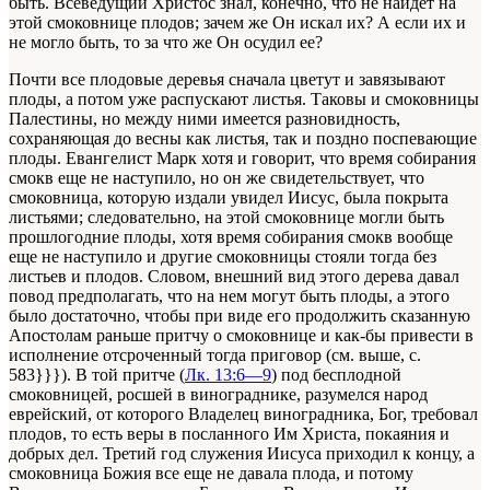
быть. Всеведущий Христос знал, конечно, что не найдет на
этой смоковнице плодов; зачем же Он искал их? А если их и
не могло быть, то за что же Он осудил ее?
Почти все плодовые деревья сначала цветут и завязывают
плоды, а потом уже распускают листья. Таковы и смоковницы
Палестины, но между ними имеется разновидность,
сохраняющая до весны как листья, так и поздно поспевающие
плоды. Евангелист Марк хотя и говорит, что время собирания
смокв еще не наступило, но он же свидетельствует, что
смоковница, которую издали увидел Иисус, была покрыта
листьями; следовательно, на этой смоковнице могли быть
прошлогодние плоды, хотя время собирания смокв вообще
еще не наступило и другие смоковницы стояли тогда без
листьев и плодов. Словом, внешний вид этого дерева давал
повод предполагать, что на нем могут быть плоды, а этого
было достаточно, чтобы при виде его продолжить сказанную
Апостолам раньше притчу о смоковнице и как-бы привести в
исполнение отсроченный тогда приговор (см. выше, с.
583}}}). В той притче (
Лк. 13:6—9
) под бесплодной
смоковницей, росшей в винограднике, разумелся народ
еврейский, от которого Владелец виноградника, Бог, требовал
плодов, то есть веры в посланного Им Христа, покаяния и
добрых дел. Третий год служения Иисуса приходил к концу, а
смоковница Божия все еще не давала плода, и потому