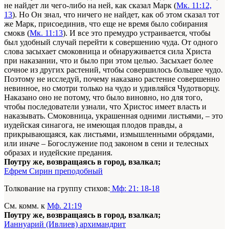
не найдет ли чего-либо на ней, как сказал Марк (
Мк. 11:12,
13
). Но Он знал, что ничего не найдет, как об этом сказал тот
же Марк, присоединив, что еще не время было собирания
смокв (
Мк. 11:13
). И все это премудро устраивается, чтобы
был удобный случай перейти к совершению чуда. От одного
слова засыхает смоковница и обнаруживается сила Христа
при наказании, что и было при этом целью. Засыхает более
сочное из других растений, чтобы совершилось большее чудо.
Поэтому не исследуй, почему наказано растение совершенно
невинное, но смотри только на чудо и удивляйся Чудотворцу.
Наказано оно не потому, что было виновно, но для того,
чтобы последователи узнали, что Христос имеет власть и
наказывать. Смоковница, украшенная одними листьями, – это
иудейская синагога, не имеющая плодов правды, а
прикрывающаяся, как листьями, измышленными обрядами,
или иначе – Богослужение под законом в сени и телесных
образах и иудейские предания.
Поутру же, возвращаясь в город, взалкал;
Ефрем Сирин преподобный
Толкование на группу стихов:
Мф: 21: 18-18
См. комм. к
Мф. 21:19
Поутру же, возвращаясь в город, взалкал;
Ианнуарий (Ивлиев) архимандрит