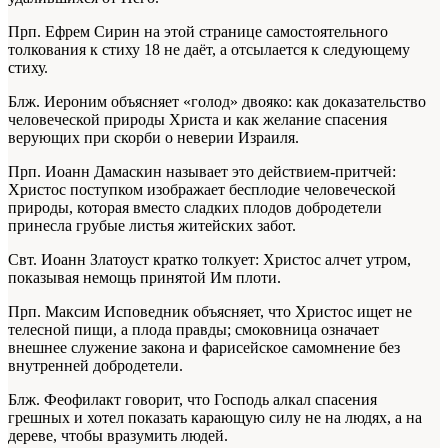
Прп. Ефрем Сирин на этой странице самостоятельного
толкования к стиху 18 не даёт, а отсылается к следующему
стиху.
Блж. Иероним объясняет «голод» двояко: как доказательство
человеческой природы Христа и как желание спасения
верующих при скорби о неверии Израиля.
Прп. Иоанн Дамаскин называет это действием-притчей:
Христос поступком изображает бесплодие человеческой
природы, которая вместо сладких плодов добродетели
принесла грубые листья житейских забот.
Свт. Иоанн Златоуст кратко толкует: Христос алчет утром,
показывая немощь принятой Им плоти.
Прп. Максим Исповедник объясняет, что Христос ищет не
телесной пищи, а плода правды; смоковница означает
внешнее служение закона и фарисейское самомнение без
внутренней добродетели.
Блж. Феофилакт говорит, что Господь алкал спасения
грешных и хотел показать карающую силу не на людях, а на
дереве, чтобы вразумить людей.