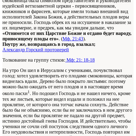
смоковница была символом представителей и руководителей
иудейской ветхозаветной церкви - первосвященников,
книжников и фарисеев, которые имели только внешний вид
исполнителей Закона Божия, а действительных плодов веры
не приносили. Господь обрек их на иссушение в наказание за
их лицемерие, и предрек, как мы увидим дальше, что
«Отнимется от них Царствие Божие и отдано будет народу,
приносящему плоды его»
. (
Мф. 21:43
).
Поутру же, возвращаясь в город, взалкал;
Александр Горский протоиерей
Толкование на группу стихов:
Мф: 21: 18-18
На утро Он шел в Иерусалим с учениками, почувствовал
голод: хотел удовлетворить его плодами смоковницы, которая
виднелась вдали. Дерево было покрыто листьями: поэтому
можно было ожидать от него плодов и в настоящее время
1
около пасхи
. Но подошел Господь и не нашел ничего, кроме
тех же листьев, которые видел издали и положил на нее
проклятие, от которого она тотчас начала сохнуть. Действие
было бы не объяснимо, если бы не заключалось в нем другого
значения, если бы проклятие не падало на другой предмет,
истинно достойный гнева Господня. И действительно, чтобы
ученики не сочли сей поступок следствием одного личного
Его неудовольствия и нетерпеливости, Господь повторил им