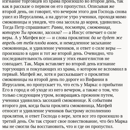
изгнание торговцев из храма произошло во второй день, так
как в рассказе о первом он его пропустил. Описывая же
второй день, он говорит, что вечером этого дня Господь снова
ушел из Иерусалима, а на другое утро ученики, проходя мимо
смоковницы и увидев, что она засохла до корня, удивились.
Тогда Петр спрашивает:
Равви, посмотри, смоковница,
которую Ты проклял, засохла
? — а Иисус отвечает о силе
веры. А у Матфея все — и слова проклятия:
да не будет же
впредь от тебя плода вовек
, и немедленное засыхание
смоковницы, и удивление учеников, и ответ о силе веры —
произошло в один и тот же второй день. Очевидно, что
последовательность описания у этих евангелистов не
совпадает. Так, Марк вставляет во второй день изгнание
торгующих и покупающих из храма, о котором не вспомнил в
первый. Матфей же, хотя и рассказьшает о проклятии
смоковницы на второй день по дороге из Вифании в
Иерусалим, но пропускает то, что есть у Марка: о прибытии
Его в город и об уходе из него вечером, а также о том, что
только следующим утром, возвращаясь прежним путем,
ученики удивились засохшей смоковнице. К событиям
второго дня, когда была проклята смоковница, Матфей
относит и удивление учеников быстрому исполнению
проклятия, и ответ Господа о вере, хотя все это произошло в
третий день. Он так строит свое повествование, что без Марка
мы не смогли бы восстановить, что и где он пропустил.