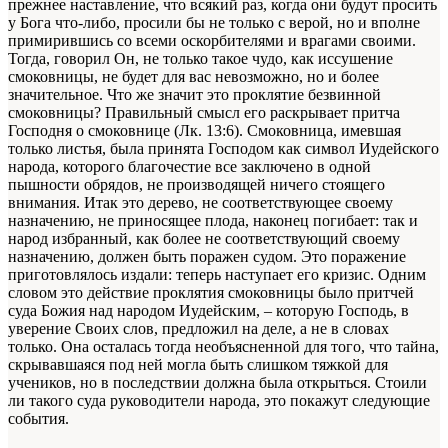
прежнее наставление, что всякий раз, когда они будут просить
у Бога что-либо, просили бы не только с верой, но и вполне
примирившись со всеми оскорбителями и врагами своими.
Тогда, говорил Он, не только такое чудо, как иссушение
смоковницы, не будет для вас невозможно, но и более
значительное. Что же значит это проклятие безвинной
смоковницы? Правильный смысл его раскрывает притча
Господня о смоковнице (Лк. 13:6). Смоковница, имевшая
только листья, была принята Господом как символ Иудейского
народа, которого благочестие все заключено в одной
пышности обрядов, не производящей ничего стоящего
внимания. Итак это дерево, не соответствующее своему
назначению, не приносящее плода, наконец погибает: так и
народ избранный, как более не соответствующий своему
назначению, должен быть поражен судом. Это поражение
приготовлялось издали: теперь наступает его кризис. Одним
словом это действие проклятия смоковницы было притчей
суда Божия над народом Иудейским, – которую Господь, в
уверение Своих слов, предложил на деле, а не в словах
только. Она осталась тогда необъясненной для того, что тайна,
скрывавшаяся под ней могла быть слишком тяжкой для
учеников, но в последствии должна была открыться. Стоили
ли такого суда руководители народа, это покажут следующие
события.