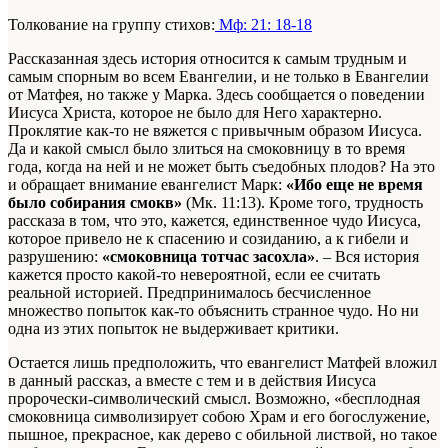
Толкование на группу стихов:
Мф: 21: 18-18
Рассказанная здесь история относится к самым трудным и
самым спорным во всем Евангелии, и не только в Евангелии
от Матфея, но также у Марка. Здесь сообщается о поведении
Иисуса Христа, которое не было для Него характерно.
Проклятие как-то не вяжется с привычным образом Иисуса.
Да и какой смысл было злиться на смоковницу в то время
года, когда на ней и не может быть съедобных плодов? На это
и обращает внимание евангелист Марк:
«Ибо еще не время
было собирания смокв»
(Мк. 11:13). Кроме того, трудность
рассказа в том, что это, кажется, единственное чудо Иисуса,
которое привело не к спасению и созиданию, а к гибели и
разрушению:
«смоковница тотчас засохла»
. – Вся история
кажется просто какой-то невероятной, если ее считать
реальной историей. Предпринималось бесчисленное
множество попыток как-то объяснить странное чудо. Но ни
одна из этих попыток не выдерживает критики.
Остается лишь предположить, что евангелист Матфей вложил
в данный рассказ, а вместе с тем и в действия Иисуса
пророчески-символический смысл. Возможно, «бесплодная
смоковница символизирует собою Храм и его богослужение,
пышное, прекрасное, как дерево с обильной листвой, но такое