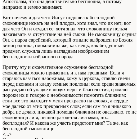
Апостолам, что она действительно бесплодна, а потому
напрасно и землю занимает.
Вот почему и для чего Иисус подошел к бесплодной
смоковнице искать на ней плодов, хотя знал, что их нет; вот
для чего Он и осудил ее, хотя знал, что смоковницу нельзя
наказывать за отсутствие на ней смокв. Не смоковницу осудил
Он, а народ еврейский, который отныне выброшен из Божия
виноградника; смоковница же, как вещь, как бездушный
предмет, служила лишь наглядным изображением
бесплодности избранного народа.
Притчу эту и окончательное осуждение бесплодной
смоковницы можно применить и к нам грешным. Если я
стараюсь казаться набожным, хожу в церковь, ставлю свечи
перед иконами и кладу земные поклоны; если среди знакомых
рассуждаю об упадке в людях веры и благочестия, громлю
пороки их и говорю о необходимости помогать ближним;
если все это выходит у меня прекрасно на словах, а сердце
мое далеко от этих прекрасных слов; если сам-то я никакого
добра не делаю, никакой помощи ближним не оказываю, то не
смоковница ли я, пышно разодетая листьями, но...
бесплодная? И какова же участь предстоит мне? Та же, как
бесплодной смоковнице.
<...>