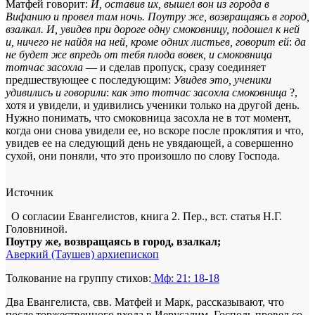
Матфей говорит:
И, оставив их, вышел вон из города в
Вифанию и провел там ночь. Поутру же, возвращаясь в город,
взалкал. И, увидев при дороге одну смоковницу, подошел к ней
и, ничего не найдя на ней, кроме одних листьев, говорит ей
:
да
не будет же впредь от тебя плода вовек, и смоковница
тотчас засохла
— и сделав пропуск, сразу соединяет
предшествующее с последующим:
Увидев это, ученики
удивились
и говорили
:
как это тотчас засохла смоковница
?,
хотя и увидели, и удивились ученики только на другой день.
Нужно понимать, что смоковница засохла не в тот момент,
когда они снова увидели ее, но вскоре после проклятия и что,
увидев ее на следующий день не увядающей, а совершенно
сухой, они поняли, что это произошло по слову Господа.
Источник
О согласии Евангелистов, книга 2. Пер., вст. статья Н.Г.
Головниной.
Поутру же, возвращаясь в город, взалкал;
Аверкий (Таушев) архиепископ
Толкование на группу стихов:
Мф: 21: 18-18
Два Евангелиста, свв. Матфей и Марк, рассказывают, что
после торжественного входа в Иерусалим, Господь провел со