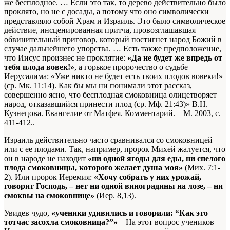
же бесплодное. … Если это так, то дерево действительно было
проклято, но не с досады, а потому что оно символически
представляло собой Храм и Израиль. Это было символическое
действие, инсценированная притча, провозглашавшая
обвинительный приговор, который постигнет народ Божий в
случае дальнейшего упорства. … Есть также предположение,
что Иисус произнес не проклятие:
«Да не будет же впредь от
тебя плода вовек!»
, а горькое пророчество о судьбе
Иерусалима: «Уже никто не будет есть твоих плодов вовеки!»
(ср. Мк. 11:14). Как бы мы ни понимали этот рассказ,
совершенно ясно, что бесплодная смоковница олицетворяет
народ, отказавшийся принести плод (ср. Мф. 21:43)»
В.Н.
Кузнецова. Евангелие от Матфея. Комментарий. – М. 2003, с.
411-412.
.
Израиль действительно часто сравнивался со смоковницей
или с ее плодами. Так, например, пророк Михей жалуется, что
он в народе не находит
«ни одной ягоды для еды, ни спелого
плода смоковницы, которого желает душа моя»
(Мих. 7:1-
2). Или пророк Иеремия:
«Хочу собрать у них урожай,
говорит Господь, – нет ни одной виноградины на лозе, – ни
смоквы на смоковнице»
(Иер. 8,13).
Увидев чудо,
«ученики удивились и говорили: “Как это
тотчас засохла смоковница?”»
– На этот вопрос учеников