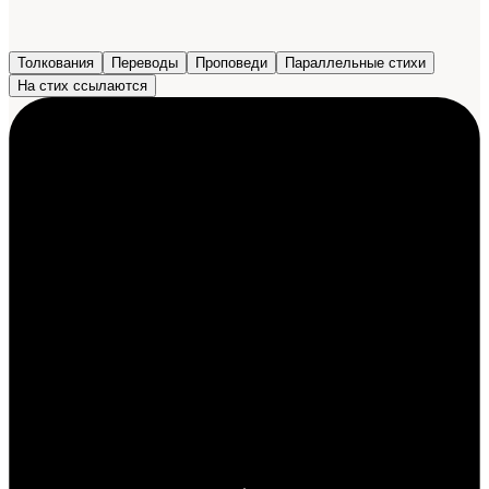
Толкования
Переводы
Проповеди
Параллельные стихи
На стих ссылаются