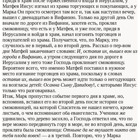
Придя в храм после торжественного входа в Иерусалим, у
Матфея Иисус изгнал из храма торгующих и покупающих, а у
Марка Он просто осмотрел там все и, так как наступил вечер,
вышел с двенадцатью в Вифанию. Только на другой день Он
вначале по дороге из Вифании, захотев есть, проклял
смоковницу, что есть и у Матфея, и уже после, придя в
Иерусалим и войдя в храм, начал изгонять торговцев и
покупателей из храма. Получается, что, по Марку, это
случилось не в первый, а во второй день. Рассказ о пер-вом
дне Матфей заканчивает словами:
И, оставив их, вышел вон из
города в Вифанию
, а утром следующего дня по дороге в
Иерусалим у него тоже Господь проклинает смоковницу.
Вероятнее всего, что именно Матфей поставил в нужное
место изгнание торговцев из храма, поскольку в словах
оставив их, вышел вон
речь может идти только о негодующих
на возгласы детей:
Осанна Сыну Давидову
!, с которыми Иисус
только что разговаривал.
Итак, Марк пропустил событие первого дня в храме, но,
вспомнив, вставил его во второй день после истории со
смоковницей, на которой Спаситель не нашел ничего, кроме
листьев, о чем вспоминают оба евангелиста. Ученики же
удивились, что дерево засохло, а Господь ответил им, что по
вере можно передвинуть гору в море, не во второй день, когда
проклята была смоковница:
Отныне да не вкушает никто от
тебя плода вовек
! — а в третий. Повторю, что у Марка