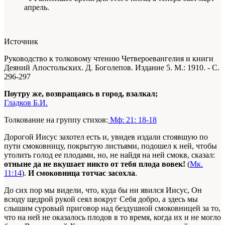
апрель.
Источник
Руководство к толковому чтению Четвероевангелия и книги
Деяний Апостольских. Д. Боголепов. Издание 5. М.: 1910. - С.
296-297
Поутру же, возвращаясь в город, взалкал;
Гладков Б.И.
Толкование на группу стихов:
Мф: 21: 18-18
Дорогой Иисус захотел есть и, увидев издали стоявшую по
пути смоковницу, покрытую листьями, подошел к ней, чтобы
утолить голод ее плодами, но, не найдя на ней смокв, сказал:
отныне да не вкушает никто от тебя плода вовек!
(
Мк.
11:14
).
И смоковница тотчас засохла
.
До сих пор мы видели, что, куда бы ни явился Иисус, Он
всюду щедрой рукой сеял вокруг Себя добро, а здесь мы
слышим суровый приговор над бездушной смоковницей за то,
что на ней не оказалось плодов в то время, когда их и не могло