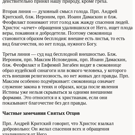
действительно принял нашу природу, кроме греха.
Вторая линия — духовный смысл голода. Прп. Андрей
Критский, блж. Иероним, прп. Иоанн Дамаскин и блж.
Феофилакт понимают этот голод как жажду спасения людей.
Христос «алчет» обращения удалившихся от Него, ищет плода
веры, покаяния и добродетели. Поэтому смоковница
становится образом бесплодия: внешне есть листья, то есть
вид благочестия, но нет плода, нужного Богу.
Третья линия — суд над бесплодной внешностью. Блж.
Иероним, прп. Максим Исповедник, прп. Иоанн Дамаскин,
блж. Феофилакт и Евфимий Зигабен видят в смоковнице
образ иудейской синагоги или всякого человека, у которого
есть внешняя религиозность, но нет живых дел правды. Прп.
Максим особенно подчёркивает: смоковница означает
служение закона в тенях и образах, когда после явления
Истины уже нельзя скрываться за одними внешними
формами. Это относится и к христианам, если они
показывают благочестие без дел правды.
Частные замечания Святых Отцов
Прп. Андрей Критский говорит, что Христос взалкал
добровольно: Он желал спасения всех и обращения
удалившихся от Него.