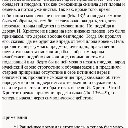
обладает и плодами, так как смоковница сначала дает плоды и
семена, а потом уже листья. Так как, кроме того, время
1
собирания смокв еще не настало (Мк. 13)
и плоды не могли
быть обобраны, то тем более следовало ожидать, что, хотя
незрелые, плоды найдутся на смоковнице. Но, подойдя к
дереву, И. Христос не нашел на нем никаких плодов; это было
признаком, что дерево вообще безплодно. Тогда Он проклял
его, сказав: „да не будет же впредь от тебя плода вовек». Цель
проклятия неразумнаго предмета, очевидно, нравственно -
поучительная: эта смоковница была образом народа
иудейскаго; подобно смоковнице, своими листьями
подававшей вид, будто бы на ней можно искать плодов, народ
иудейский своею строгостию к обрядам закона и преданиям
старцев прикрывал отсутствие в себе истинной веры и
благочестия; проклятие смоковницы предсказывало об этом
народе, что и он подвергнется отвержению и осуждению,
если не раскается и не обратится к вере во И. Христа. Что И.
Христос прежде приточно предсказывал (Лк. 13:6—9), то
теперь выразил через символическое действие.
Примечания
*1 Раннейшее время для этого июль, а теперь был март-