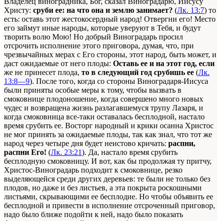
Владелец виноградника, Бог, сказал Виноградарю, Иисусу
Христу:
сруби ее: на что она и землю занимает?
(
Лк. 13:7
) то
есть: оставь этот жестокосердный народ! Отвергни его! Место
его займут иные народы, которые уверуют в Тебя, и будут
творить волю Мою! Но добрый Виноградарь просил
отсрочить исполнение этого приговора, думая, что, при
чрезвычайных мерах с Его стороны, этот народ, быть может, и
даст ожидаемые от него плоды:
Оставь ее и на этот год, если
же не принесет плода,
то в следующий год срубишь ее
(
Лк.
13:8—9
). После того, когда со стороны Виноградаря-Иисуса
были приняты особые меры к тому, чтобы вызвать в
смоковнице плодоношение, когда совершено много новых
чудес и возвращена жизнь разлагавшемуся трупу Лазаря, и
когда смоковница все-таки оставалась бесплодной, настало
время срубить ее. Восторг народный и крики осанна Христос
не мог принять за ожидаемые плоды, так как знал, что тот же
народ через четыре дня будет неистово кричать:
распни,
распни Его!
(
Лк. 23:21
). Да, настало время срубить
бесплодную смоковницу. И вот, как бы продолжая ту притчу,
Христос-Виноградарь подходит к смоковнице, резко
выделяющейся среди других деревьев: те были не только без
плодов, но даже и без листьев, а эта покрыта роскошными
листьями, скрывающими ее бесплодие. Но чтобы объявить ее
бесплодной и привести в исполнение отсроченный приговор,
надо было ближе подойти к ней, надо было показать