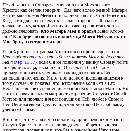
По объяснению Филарета, митрополита Московского,
Христос как бы так говорил: «Для чего волею земной Матери
хотите вы отвлечь Меня от исполнения воли Отца Небесного?
Когда сии две воли влекут в разные стороны — Я знаю и
тотчас покажу, которой из них и с какою решительностью
должно следовать.
Кто Матерь Моя и братья Мои
? Кто же
они?
Кто будет исполнять волю Отца Моего Небесного, тот
Мне брат, и сестра и матерь
».
Если Христос, отправляя Апостолов на проповедь, сказал:
Кто любит отца или мать более, нежели Меня, не достоин
Меня
(
Мф. 10:37
); если Он не позволил ученику Своему пойти
похоронить отца, то, конечно, Он должен был Своим
примером показать ученикам, как надо исполнять Его
заповеди и поучения. И вот, при первом представившемся к
тому случае Он показал, что исполнение воли Отца Его
Небесного выше исполнения желаний Его земной Матери. Но
в этих словах нельзя усматривать отречения Иисуса от Своей
Матери или проявления равнодушия к Ней: любовь Свою к
Ней Он доказал на Кресте, поручив заботы о Ней любимому
ученику Своему.
Вот и все, что мы знаем о событиях, происшедших в жизни
Иисуса Христа за время проповеднической деятельности
Апостолов, посланных к
погибшим овцам дома Израилева