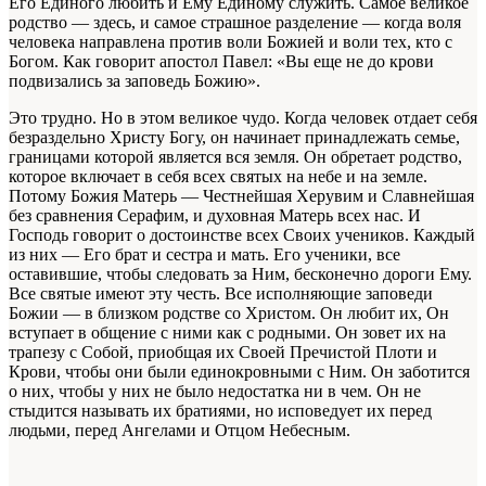
Его Единого любить и Ему Единому служить. Самое великое
родство — здесь, и самое страшное разделение — когда воля
человека направлена против воли Божией и воли тех, кто с
Богом. Как говорит апостол Павел: «Вы еще не до крови
подвизались за заповедь Божию».
Это трудно. Но в этом великое чудо. Когда человек отдает себя
безраздельно Христу Богу, он начинает принадлежать семье,
границами которой является вся земля. Он обретает родство,
которое включает в себя всех святых на небе и на земле.
Потому Божия Матерь — Честнейшая Херувим и Славнейшая
без сравнения Серафим, и духовная Матерь всех нас. И
Господь говорит о достоинстве всех Своих учеников. Каждый
из них — Его брат и сестра и мать. Его ученики, все
оставившие, чтобы следовать за Ним, бесконечно дороги Ему.
Все святые имеют эту честь. Все исполняющие заповеди
Божии — в близком родстве со Христом. Он любит их, Он
вступает в общение с ними как с родными. Он зовет их на
трапезу с Собой, приобщая их Своей Пречистой Плоти и
Крови, чтобы они были единокровными с Ним. Он заботится
о них, чтобы у них не было недостатка ни в чем. Он не
стыдится называть их братиями, но исповедует их перед
людьми, перед Ангелами и Отцом Небесным.