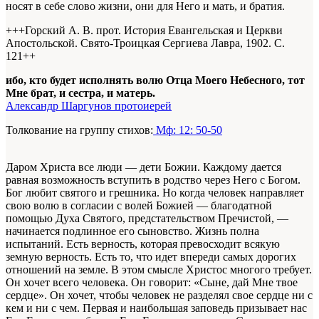
носят в себе слово жизни, они для Него и мать, и братия.
+++Горский А. В. прот. История Евангельская и Церкви
Апостольской. Свято-Троицкая Сергиева Лавра, 1902. С.
121+
+
ибо, кто будет исполнять волю Отца Моего Небесного, тот
Мне брат, и сестра, и матерь.
Александр Шаргунов протоиерей
Толкование на группу стихов:
Мф: 12: 50-50
Даром Христа все люди — дети Божии. Каждому дается
равная возможность вступить в родство через Него с Богом.
Бог любит святого и грешника. Но когда человек направляет
свою волю в согласии с волей Божией — благодатной
помощью Духа Святого, предстательством Пречистой, —
начинается подлинное его сыновство. Жизнь полна
испытаний. Есть верность, которая превосходит всякую
земную верность. Есть то, что идет впереди самых дорогих
отношений на земле. В этом смысле Христос многого требует.
Он хочет всего человека. Он говорит: «Сыне, дай Мне твое
сердце». Он хочет, чтобы человек не разделял свое сердце ни с
кем и ни с чем. Первая и наибольшая заповедь призывает нас