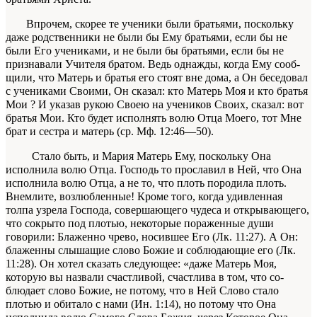
Впрочем, скорее те ученики были бра­тьями, поскольку
даже родственники не были бы Ему братьями, если бы не
были Его учениками, и не были бы братьями, если бы не
признавали Учителя братом. Ведь однажды, когда Ему сооб­
щили, что Матерь и братья его стоят вне
дома
, а Он беседовал
с учениками Своими, Он сказал:
кто Матерь Моя и кто братья
Мои ? И указав рукою Своею на учеников Своих, сказал: вот
братья Мои. Кто будет исполнять волю Отца Моего, тот Мне
брат и сестра и матерь
(ср. Мф. 12:46—50).
Стало быть, и Мария
Матерь Ему
, по­скольку Она
исполнила волю Отца. Господь то прославил в Ней, что Она
исполнила волю Отца, а не то, что плоть породила плоть.
Внемлите, воз­любленные! Кроме того, когда удивленная
толпа узрела Господа, совершающего чудеса и открыва­ющего,
что сокрыто под плотью, некоторые пора­женные души
говорили:
Блаженно чрево, носившее
Его (Лк. 11:27). А Он:
блаженны слышащие сло­во Божие и соблюдающие его
(Лк.
11:28). Он хотел сказать следующее: «даже Матерь Моя,
которую вы назвали счастливой, счастлива в том, что со­
блюдает слово Божие, не потому, что в Ней
Слово стало
плотью и обитало с нами
(Ин. 1:14), но по­тому что Она