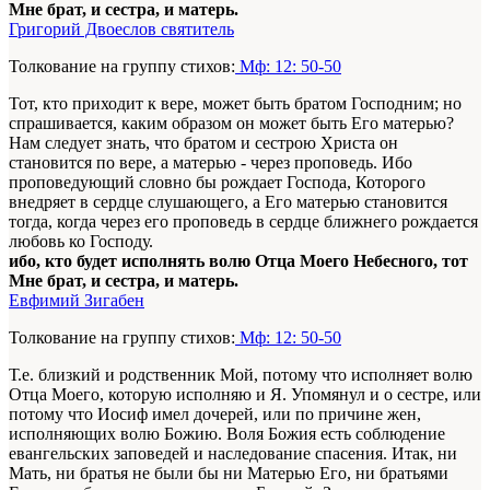
Мне брат, и сестра, и матерь.
Григорий Двоеслов святитель
Толкование на группу стихов:
Мф: 12: 50-50
Тот, кто приходит к вере, может быть братом Господним; но
спрашивается, каким образом он может быть Его матерью?
Нам следует знать, что братом и сестрою Христа он
становится по вере, а матерью - через проповедь. Ибо
проповедующий словно бы рождает Господа, Которого
внедряет в сердце слушающего, а Его матерью становится
тогда, когда через его проповедь в сердце ближнего рождается
любовь ко Господу.
ибо, кто будет исполнять волю Отца Моего Небесного, тот
Мне брат, и сестра, и матерь.
Евфимий Зигабен
Толкование на группу стихов:
Мф: 12: 50-50
Т.е. близкий и родственник Мой, потому что исполняет волю
Отца Моего, которую исполняю и Я. Упомянул и о сестре, или
потому что Иосиф имел дочерей, или по причине жен,
исполняющих волю Божию. Воля Божия есть соблюдение
евангельских заповедей и наследование спасения. Итак, ни
Мать, ни братья не были бы ни Матерью Его, ни братьями