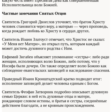
какую честь имеет Пресвятая Дева как совершеннейшая
Исполнительница воли Божией.
Частные замечания Святых Отцов
Святитель Григорий Двоеслов уточняет, что братом Христу
человек становится через веру, а матерью — через проповедь,
когда рождает любовь ко Христу в сердцах других.
Святитель Иоанн Златоуст отмечает, что Христос не сказал:
«У Меня нет Матери», но открыл путь, которым каждый
может достичь духовного родства с Ним.
Евфимий Зигабен объясняет упоминание «сестры»: либо ради
женщин, исполняющих волю Божию, либо потому, что у
Иосифа были дочери. Он также определяет волю Божию как
соблюдение евангельских заповедей и наследование спасения.
Праведный Иоанн Кронштадтский кратко подводит итог:
исполнение заповедей делает человека единым с Богом.
Святитель Феофан Затворник подробно описывает духовную
семью Церкви: в ней есть духовные отцы и матери,
рождающие словом истины, и братья и сестры, соединённые
действием благодати, а не кровным происхождением.