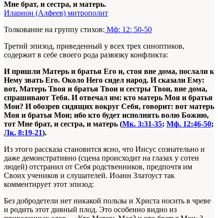
Мне брат, и сестра, и матерь.
Иларион (Алфеев) митрополит
Толкование на группу стихов:
Мф: 12: 50-50
Третий эпизод, приведенный у всех трех синоптиков,
содержит в себе своего рода развязку конфликта:
И пришли Матерь и братья Его и, стоя вне дома, послали к
Нему звать Его. Около Него сидел народ. И сказали Ему:
вот, Матерь Твоя и братья Твои и сестры Твои, вне дома,
спраши
вают Тебя. И отвечал им: кто матерь Моя и братья
Мои? И обозрев сидящих вокруг Себя, говорит: вот матерь
Моя и бра
тья Мои; ибо кто будет исполнять волю Божию,
тот Мне брат, и сестра, и матерь (
Мк. 3:31-3
5
;
Мф. 12:46-5
0
;
Лк. 8:19-2
1
).
Из этого рассказа становится ясно, что Иисус сознательно и
даже демонстративно (сцена происходит на глазах у сотен
людей) отстранил от Себя родственников, предпочтя им
Своих учеников и слушателей. Иоанн Златоуст так
комментирует этот эпизод:
Без добродетели нет никакой пользы и Христа носить в чреве
и родить этот дивный плод. Это особенно видно из