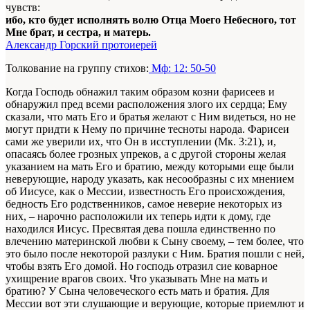
чувств:
ибо, кто будет исполнять волю Отца Моего Небесного, тот
Мне брат, и сестра, и матерь.
Александр Горский протоиерей
Толкование на группу стихов:
Мф: 12: 50-50
Когда Господь обнажил таким образом козни фарисеев и
обнаружил пред всеми расположения злого их сердца; Ему
сказали, что мать Его и братья желают с Ним видеться, но не
могут придти к Нему по причине тесноты народа. Фарисеи
сами же уверили их, что Он в исступлении (Мк. 3:21), и,
опасаясь более грозных упреков, а с другой стороны желая
указанием на мать Его и братию, между которыми еще были
неверующие, народу указать, как несообразны с их мнением
об Иисусе, как о Мессии, известность Его происхождения,
бедность Его родственников, самое неверие некоторых из
них, – нарочно расположили их теперь идти к дому, где
находился Иисус. Пресвятая дева пошла единственно по
влечению материнской любви к Сыну своему, – тем более, что
это было после некоторой разлуки с Ним. Братия пошли с ней,
чтобы взять Его домой. Но господь отразил сие коварное
ухищрение врагов своих. Что указывать Мне на мать и
братию? У Сына человеческого есть мать и братия. Для
Мессии вот эти слушающие и верующие, которые приемлют и