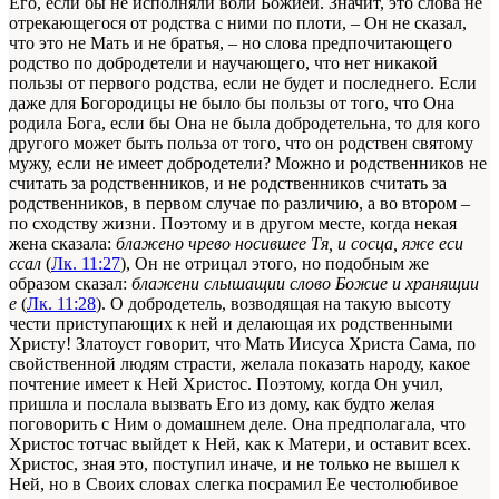
Его, если бы не исполняли воли Божией. Значит, это слова не
отрекающегося от родства с ними по плоти, – Он не сказал,
что это не Мать и не братья, – но слова предпочитающего
родство по добродетели и научающего, что нет никакой
пользы от первого родства, если не будет и последнего. Если
даже для Богородицы не было бы пользы от того, что Она
родила Бога, если бы Она не была добродетельна, то для кого
другого может быть польза от того, что он родствен святому
мужу, если не имеет добродетели? Можно и родственников не
считать за родственников, и не родственников считать за
родственников, в первом случае по различию, а во втором –
по сходству жизни. Поэтому и в другом месте, когда некая
жена сказала:
блажено чрево носившее Тя, и сосца, яже еси
ссал
(
Лк. 11:27
), Он не отрицал этого, но подобным же
образом сказал:
блажени слышащии слово Божие и хранящии
е
(
Лк. 11:28
). О добродетель, возводящая на такую высоту
чести приступающих к ней и делающая их родственными
Христу! Златоуст говорит, что Мать Иисуса Христа Сама, по
свойственной людям страсти, желала показать народу, какое
почтение имеет к Ней Христос. Поэтому, когда Он учил,
пришла и послала вызвать Его из дому, как будто желая
поговорить с Ним о домашнем деле. Она предполагала, что
Христос тотчас выйдет к Ней, как к Матери, и оставит всех.
Христос, зная это, поступил иначе, и не только не вышел к
Ней, но в Своих словах слегка посрамил Ее честолюбивое