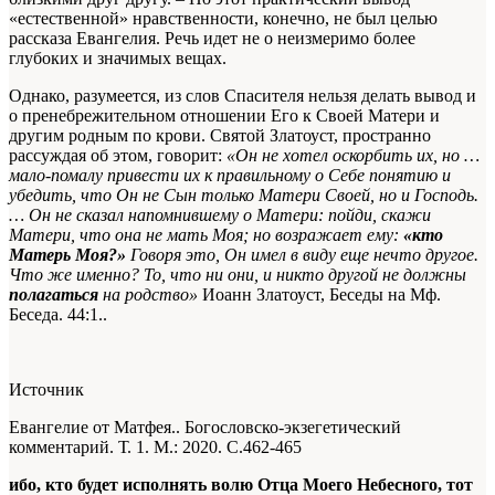
«естественной» нравственности, конечно, не был целью
рассказа Евангелия. Речь идет не о неизмеримо более
глубоких и значимых вещах.
Однако, разумеется, из слов Спасителя нельзя делать вывод и
о пренебрежительном отношении Его к Своей Матери и
другим родным по крови. Святой Златоуст, пространно
рассуждая об этом, говорит:
«Он не хотел оскорбить их, но …
мало-помалу привести их к правильному о Себе понятию и
убедить, что Он не Сын только Матери Своей, но и Господь.
… Он не сказал напомнившему о Матери: пойди, скажи
Матери, что она не мать Моя; но возражает ему:
«кто
Матерь Моя?»
Говоря это, Он имел в виду еще нечто другое.
Что же именно? То, что ни они, и никто другой не должны
полагаться
на родство»
Иоанн Златоуст, Беседы на Мф.
Беседа. 44:1..
Источник
Евангелие от Матфея.. Богословско-экзегетический
комментарий. Т. 1. М.: 2020. С.462-465
ибо, кто будет исполнять волю Отца Моего Небесного, тот