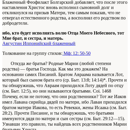
Блаженный Феофилакт Болгарский добавляет, что после этого
наставления Христос вновь исполнил сыновний долг и
откликнулся на призыв Матери, тем самым показав, что не
отвергал естественного родства, а восполнял его родством по
добродетели.
ибо, кто будет исполнять волю Отца Моего Небесного, тот
Мне брат, и сестра, и матерь.
Августин Иппонийский блаженный
Толкование на группу стихов:
Мф: 12: 50-50
Откуда же братья? Родные Марии (любой степени
родства) — братья Господа. Как мы это докажем? На
основании самих Писаний. Бра­том Авраама называется Лот,
который был сы­ном брата его (ср. Быт. 13:8; 14:14)*. Прочти и
ты обнаружишь, что Авраам приходился Лоту дядей по отцу
(см. Быт. 12:5), но они называются бра­тьями.
Coi.
1468
Почему, если не потому, что они родственники? Тот же Иаков
имел Лавана сирийца дядей по матери, ибо Лаван приходил­ся
братом матери Иакова, то есть Ревекки, жены Исаака (см. Быт.
28:2). Прочти Писание, и ты об­наружишь, что братьями
именуются дядя по мате­ри и сын сестры (см. Быт. 29:12—15).
Узнавши это правило, ты найдешь всех родственников Марии
братьями Христа.