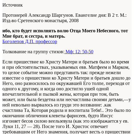
Источник
Протоиерей Александр Шаргунов. Евангелие дня: В 2 т. М.:
Изд-во Сретенского монастыря, 2008
ибо, кто будет исполнять волю Отца Моего Небесного, тот
Мне брат, и сестра, и матерь.
Боголепов Д.П. профессор
Толкование на группу стихов:
Мф: 12: 50-50
Если пришествие ко Христу Матери и братьев было во время
и при обстоятельствах, указываемых евв. Матфеем и Марком,
то целое событие можно представить так: прежде нежели
известие о пришествии ко Христу Матери и братьев дошло до
Него, оно разносилось по окружавшей Его толпе, переходя от
одного к другому, и когда оно достигло ушей одной
впечатлительной и пылкой жены, которая при том, быть
может, или была бездетна или несчастлива своими детьми,—у
ней невольно вырвалось из груди это воззвание: .как
счастлива Та, Которая родила и воспитала Тебя!.. Это было по
окончании обличения клеветы фарисеев, будто Иисус
изгоняет бесов силою веельзевула (как это изображается у ев.
Луки 11, 27 — 28). После того И. Христос отвечает
требовавшим от Него знамения, получает весть о пришествии