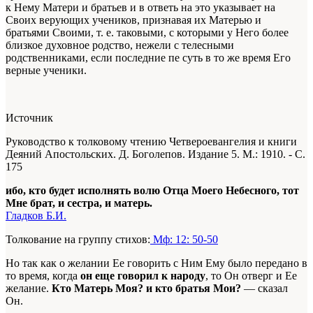
к Нему Матери и братьев и в ответь на это указывает на
Своих верующих учеников, признавая их Матерью и
братьями Своими, т. е. таковыми, с которыми у Него более
близкое духовное родство, нежели с телесными
родственниками, если последние пе суть в то же время Его
верные ученики.
Источник
Руководство к толковому чтению Четвероевангелия и книги
Деяний Апостольских. Д. Боголепов. Издание 5. М.: 1910. - С.
175
ибо, кто будет исполнять волю Отца Моего Небесного, тот
Мне брат, и сестра, и матерь.
Гладков Б.И.
Толкование на группу стихов:
Мф: 12: 50-50
Но так как о желании Ее говорить с Ним Ему было передано в
то время, когда
он еще говорил к народу
, то Он отверг и Ее
желание.
Кто Матерь Моя? и кто братья Мои?
— сказал
Он.