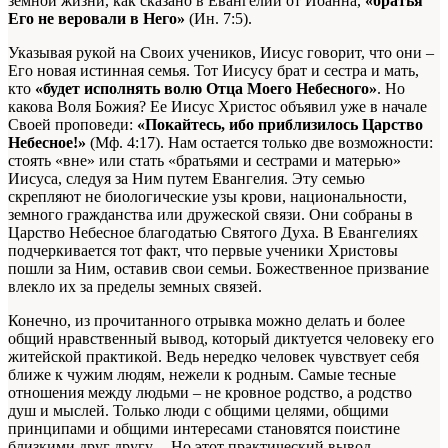
земной жизни, как сказано в Евангелии от Иоанна,
«братья
Его не веровали в Него»
(Ин. 7:5).
Указывая рукой на Своих учеников, Иисус говорит, что они –
Его новая истинная семья. Тот Иисусу брат и сестра и мать,
кто
«будет исполнять волю Отца Моего Небесного»
. Но
какова Воля Божия? Ее Иисус Христос объявил уже в начале
Своей проповеди:
«Покайтесь, ибо приблизилось Царство
Небесное!»
(Мф. 4:17). Нам остается только две возможности:
стоять «вне» или стать «братьями и сестрами и матерью»
Иисуса, следуя за Ним путем Евангелия. Эту семью
скрепляют не биологические узы крови, национальности,
земного гражданства или дружеской связи. Они собраны в
Царство Небесное благодатью Святого Духа. В Евангелиях
подчеркивается тот факт, что первые ученики Христовы
пошли за Ним, оставив свои семьи. Божественное призвание
влекло их за пределы земных связей.
Конечно, из прочитанного отрывка можно делать и более
общий нравственный вывод, который диктуется человеку его
житейской практикой. Ведь нередко человек чувствует себя
ближе к чужим людям, нежели к родным. Самые тесные
отношения между людьми – не кровное родство, а родство
душ и мыслей. Только люди с общими целями, общими
принципами и общими интересами становятся поистине
близкими друг другу. – Но этот практический вывод