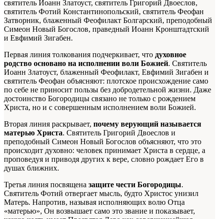
святитель Иоанн Златоуст, святитель Григорий Двоеслов,
святитель Фотий Константинопольский, святитель Феофан
Затворник, блаженный Феофилакт Болгарский, преподобный
Симеон Новый Богослов, праведный Иоанн Кронштадтский
и Евфимий Зигабен.
Первая линия толкования подчеркивает, что
духовное
родство основано на исполнении воли Божией
. Святитель
Иоанн Златоуст, блаженный Феофилакт, Евфимий Зигабен и
святитель Феофан объясняют: плотское происхождение само
по себе не приносит пользы без добродетельной жизни. Даже
достоинство Богородицы связано не только с рождением
Христа, но и с совершенным исполнением воли Божией.
Вторая линия раскрывает,
почему верующий называется
матерью Христа
. Святитель Григорий Двоеслов и
преподобный Симеон Новый Богослов объясняют, что это
происходит духовно: человек принимает Христа в сердце, а
проповедуя и приводя других к вере, словно рождает Его в
душах ближних.
Третья линия посвящена
защите чести Богородицы
.
Святитель Фотий отвергает мысль, будто Христос унизил
Матерь. Напротив, называя исполняющих волю Отца
«матерью», Он возвышает само это звание и показывает,