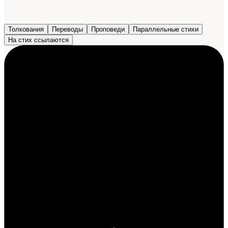
Толкования
Переводы
Проповеди
Параллельные стихи
На стих ссылаются