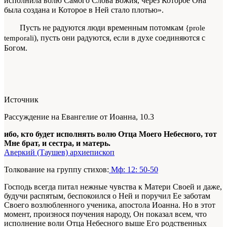
исполнила волю Самого Слова Бо­жия, через Которое Она
была создана и Которое в Ней стало плотью».
Пусть не радуются люди временным по­томкам
{prole
), пусть они радуются, если в духе соединяются с
temporali
Богом.
Источник
Рассуждение на Евангелие от Иоанна, 10.3
ибо, кто будет исполнять волю Отца Моего Небесного, тот
Мне брат, и сестра, и матерь.
Аверкий (Таушев) архиепископ
Толкование на группу стихов:
Мф: 12: 50-50
Господь всегда питал нежные чувства к Матери Своей и даже,
будучи распятым, беспокоился о Ней и поручил Ее заботам
Своего возлюбленного ученика, апостола Иоанна. Но в этот
момент, произнося поучения народу, Он показал всем, что
исполнение воли Отца Небесного выше Его родственных