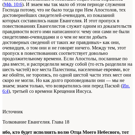
(
Мф. 10:6
). И знаем мы так мало об этом периоде служения
Господа потому, что не было тогда при Нем Апостолов, тех
достовернейших свидетелей-очевидцев, из показаний
которых составились наши Евангелия. И этот пропуск в
повествованиях Евангелистов служит одним из доказательств
правдивости всего ими написанного: чему они сами не были
свидетелями-очевидцами и о чем не могли добыть
достоверных сведений от таких же правдивых» как они,
очевидцев, о том они и не говорят ничего. Между тем, этот
пропуск в повествованиях соответствует довольно
продолжительному времени. Если Апостолы, посланные по
два вместе, и распределили между собой (то есть разделили на
шесть частей) все места Палестины, населенные евреями, все
же обойти, не торопясь, по одной шестой части этих мест они
скоро не могли. Но как долго проповедовали они — мы не
знаем; знаем только, что возвратились они перед Пасхой (
Ин.
6:4
), третьей со времени Крещения Иисуса.
Источник
Толкование Евангелия. Глава 18
ибо, кто будет исполнять волю Отца Моего Небесного, тот