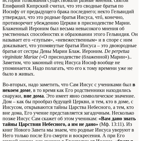
истории толкования существовали разные мнения: святой
Епифаний Кипрский считал, что это сводные братья по
Иосифу от предыдущего брака последнего; некто Гельвидий
утверждал, что это родные братья Иисуса, чтó, конечно,
противоречит убеждению Церкви в приснодевстве Марии.
Блаженный Иероним был весьма невысокого мнения об
умственных способностях и образовании этого Гельвидия. Он
называет его «глупым», «невежественным» и в споре с ним
доказывает, что упомянутые братья Иисуса – это двоюродные
братья от сестры Девы Марии
Блаж. Иероним.
De perpetua
virginitate Mariae (
«О приснодевстве (блаженной) Марии»).
.
Заметим, что законный отец Иисуса Иосиф вообще не
упоминается. Надо полагать, что его к тому времени уже не
было в живых.
Во-вторых, надо заметить, что Сам Иисус с учениками был
в
некоем доме
, в то время как Его родственники находились
снаружи,
вне дома
. Это имеет явно символическое значение.
Дом – как бы прообраз будущей Церкви, и тем, кто в доме, с
Иисусом, открываются тайны Царства Небесного, а тем, кто
вне дома, Его учение представляется загадочным. Несколько
позже Иисус Сам скажет об этом ученикам:
«Вам дано знать
тайны Царствия Небесного, а им не дано»
(Мф. 13:11). Из
книг Нового Завета мы знаем, что родные Иисуса уверуют в
Него только после Его смерти и воскресения. А при Его