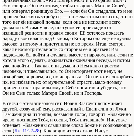
приведенных слов... «Кто Матерь Моя? и кто братья Мои»?
Это говорит Он не потому, чтобы стыдился Матери Своей,
или отвергал родившую Его, — если бы Он стыдился, то и не
прошел бы сквозь утробу ее, — но желал этим показать, что от
того нет ей никакой пользы, если она не исполнит всего
должного. В самом деле, поступок ее происходил от
излишней ревности к правам своим. Ей хотелось показать
народу свою власть над Сыном, о Котором она еще не думала
высоко; а потому и приступила не во время. Итак, смотри,
какая неосмотрительность со стороны ее и братьев! Им
надлежало бы войти и слушать вместе с народом, или, если не
хотели этого сделать, дожидаться окончания беседы, и потом
уже подойти... Так как они думали о Нем как о простом
человеке, и тщеславились, то Он исторгает этот недуг, не
оскорбляя, впрочем, их, но исправляя... Он не хотел оскорбить
их, но избавить их от мучительной страсти, мало-помалу
привести их к правильному о Себе понятию и убедить, что
Он не Сын только Матери Своей, но и Господь.
В связи с этим эпизодом свт. Иоанн Златоуст вспоминает
другой, созвучный ему, рассказанный в Евангелии от Луки.
Там женщина из толпы, возвысив голос, говорит: «Блаженно
чрево, носившее Тебя, и сосцы, Тебя питавшие!». Иисус же
отвечает: «Блаженны слышащие слово Божие и соблюдающие
его» (
Лк. 11:27-28
). Как видно из этих слов, Иисус