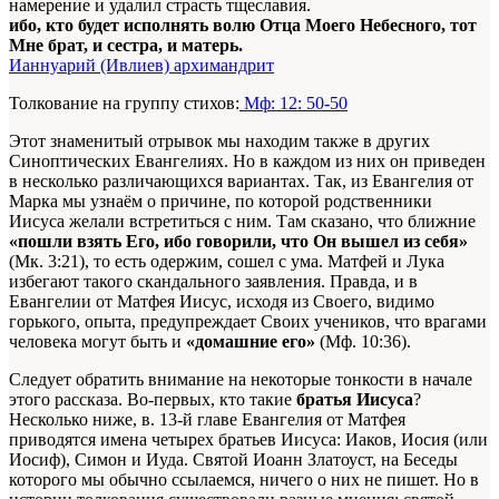
намерение и удалил страсть тщеславия.
ибо, кто будет исполнять волю Отца Моего Небесного, тот
Мне брат, и сестра, и матерь.
Ианнуарий (Ивлиев) архимандрит
Толкование на группу стихов:
Мф: 12: 50-50
Этот знаменитый отрывок мы находим также в других
Синоптических Евангелиях. Но в каждом из них он приведен
в несколько различающихся вариантах. Так, из Евангелия от
Марка мы узнаём о причине, по которой родственники
Иисуса желали встретиться с ним. Там сказано, что ближние
«пошли взять Его, ибо говорили, что Он вышел из себя»
(Мк. 3:21), то есть одержим, сошел с ума. Матфей и Лука
избегают такого скандального заявления. Правда, и в
Евангелии от Матфея Иисус, исходя из Своего, видимо
горького, опыта, предупреждает Своих учеников, что врагами
человека могут быть и
«домашние его»
(Мф. 10:36).
Следует обратить внимание на некоторые тонкости в начале
этого рассказа. Во-первых, кто такие
братья Иисуса
?
Несколько ниже, в. 13-й главе Евангелия от Матфея
приводятся имена четырех братьев Иисуса: Иаков, Иосия (или
Иосиф), Симон и Иуда. Святой Иоанн Златоуст, на Беседы
которого мы обычно ссылаемся, ничего о них не пишет. Но в