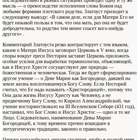
последовательно в разных ситуациях проводит одну и ту же
мысль — о превосходстве исполнения слова Божия над
любыми формами плотского родства. Златоуст приходит к
следующему выводу: «В самом деле, если для Матери Его не
будет никакой пользы в том, что она мать, раз она не будет
добродетельна, то родство тем менее спасет кого-нибудь
другого»
.
Комментарий Златоуста резко контрастирует с тем языком,
каким о Матери Иисуса заговорит Церковь в V веке, когда
споры вокруг ереси Нестория заставят Церковь приложить
особые усилия для выработки терминологии, объясняющей,
как в Иисусе Христе сосуществуют две природы —
божественная и человеческая. Тогда же будет сформулировано
другое учение — о Деве Марии как Богородице, давшей на
земле жизнь воплотившемуся Богу Слову. Если Несторий
считал, что Ее надо называть «Христородицей», потому что
Она дала жизнь Иисусу Христу как Человеку, а не
предвечному Богу Слову, то Кирилл Александрийский, чье
учение восторжествовало на III Вселенском Соборе (431 год),
настаивал, что Бог Слово и Иисус Христос — одно и то же
Лицо. Следовательно, наименование Девы Марии
Богородицей, к тому времени прочно вошедшее в
литургическую традицию, законно и правильно.
Церкви понадобилось четыре столетия, чтобы в полной мере