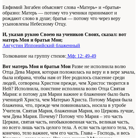
Евфимий Зигабен объясняет слова «Матерь» и «братья»
образно: Матерь — потому что ученики принимают и
рождают слово в душе; братья — потому что через веру
усыновлены Небесному Отцу.
И, указав рукою Своею на учеников Своих, сказал: вот
матерь Моя и братья Мои;
Августин Иппонийский блаженный
Толкование на группу стихов:
Мф: 12: 49-49
Вот матерь Моя и братья Мои
Разве не исполнила волю
Отца Дева Мария, которая положилась на веру и в вере зачала,
была избрана, чтобы нам от Нее родилось спасение среди
людей, сотворена Христом прежде, чем Христос творится в
Ней? Исполнила, поистине исполнила волю Отца Святая
Мария: и потому для Марии важнее и блаженнее было быть
ученицей Христа, чем Матерью Христа. Потому Мария была
блаженна, что, прежде чем повиновалась, носила в утробе
Учителя. Святая Мария, блаженная Мария, но Церковь лучше,
чем Дева Мария. Почему? Потому что Мария – это часть
Церкви, святая часть, необыкновенная часть, великая часть,
но всего лишь часть целого тела. А если
часть
целого тела, то,
конечно, тело важнее, чем его часть. Глава – Господь, и весь