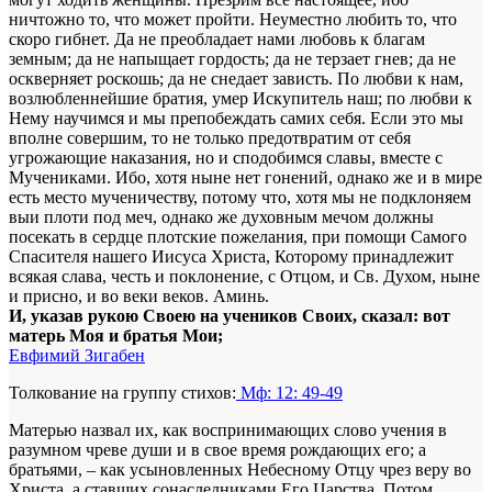
ничтожно то, что может пройти. Неуместно любить то, что
скоро гибнет. Да не преобладает нами любовь к благам
земным; да не напыщает гордость; да не терзает гнев; да не
оскверняет роскошь; да не снедает зависть. По любви к нам,
возлюбленнейшие братия, умер Искупитель наш; по любви к
Нему научимся и мы препобеждать самих себя. Если это мы
вполне совершим, то не только предотвратим от себя
угрожающие наказания, но и сподобимся славы, вместе с
Мучениками. Ибо, хотя ныне нет гонений, однако же и в мире
есть место мученичеству, потому что, хотя мы не подклоняем
выи плоти под меч, однако же духовным мечом должны
посекать в сердце плотские пожелания, при помощи Самого
Спасителя нашего Иисуса Христа, Которому принадлежит
всякая слава, честь и поклонение, с Отцом, и Св. Духом, ныне
и присно, и во веки веков. Аминь.
И, указав рукою Своею на учеников Своих, сказал: вот
матерь Моя и братья Мои;
Евфимий Зигабен
Толкование на группу стихов:
Мф: 12: 49-49
Матерью назвал их, как воспринимающих слово учения в
разумном чреве души и в свое время рождающих его; а
братьями, – как усыновленных Небесному Отцу чрез веру во
Христа, а ставших сонаследниками Его Царства. Потом