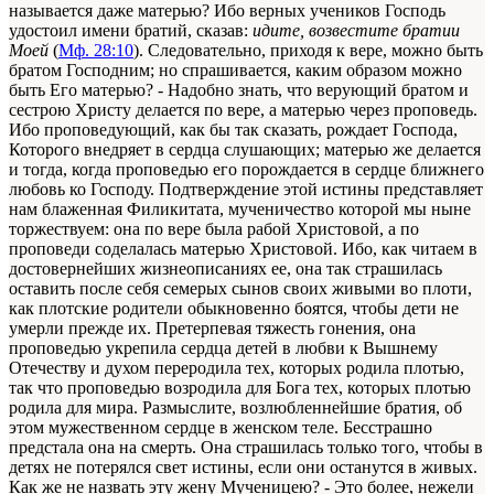
называется даже матерью? Ибо верных учеников Господь
удостоил имени братий, сказав:
идите, возвестите братии
Моей
(
Мф. 28:10
). Следовательно, приходя к вере, можно быть
братом Господним; но спрашивается, каким образом можно
быть Его матерью? - Надобно знать, что верующий братом и
сестрою Христу делается по вере, а матерью через проповедь.
Ибо проповедующий, как бы так сказать, рождает Господа,
Которого внедряет в сердца слушающих; матерью же делается
и тогда, когда проповедью его порождается в сердце ближнего
любовь ко Господу. Подтверждение этой истины представляет
нам блаженная Филикитата, мученичество которой мы ныне
торжествуем: она по вере была рабой Христовой, а по
проповеди соделалась матерью Христовой. Ибо, как читаем в
достовернейших жизнеописаниях ее, она так страшилась
оставить после себя семерых сынов своих живыми во плоти,
как плотские родители обыкновенно боятся, чтобы дети не
умерли прежде их. Претерпевая тяжесть гонения, она
проповедью укрепила сердца детей в любви к Вышнему
Отечеству и духом переродила тех, которых родила плотью,
так что проповедью возродила для Бога тех, которых плотью
родила для мира. Размыслите, возлюбленнейшие братия, об
этом мужественном сердце в женском теле. Бесстрашно
предстала она на смерть. Она страшилась только того, чтобы в
детях не потерялся свет истины, если они останутся в живых.
Как же не назвать эту жену Мученицею? - Это более, нежели