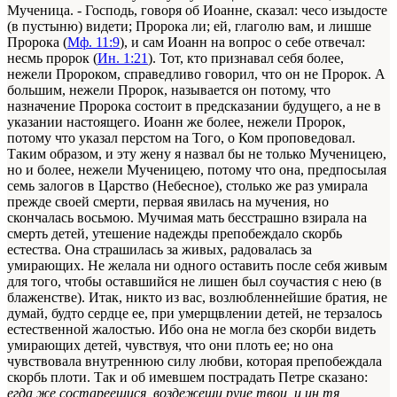
Мученица. - Господь, говоря об Иоанне, сказал: чесо изыдосте
(в пустыню) видети; Пророка ли; ей, глаголю вам, и лишше
Пророка (
Мф. 11:9
), и сам Иоанн на вопрос о себе отвечал:
несмь пророк (
Ин. 1:21
). Тот, кто признавал себя более,
нежели Пророком, справедливо говорил, что он не Пророк. А
большим, нежели Пророк, называется он потому, что
назначение Пророка состоит в предсказании будущего, а не в
указании настоящего. Иоанн же более, нежели Пророк,
потому что указал перстом на Того, о Ком проповедовал.
Таким образом, и эту жену я назвал бы не только Мученицею,
но и более, нежели Мученицею, потому что она, предпосылая
семь залогов в Царство (Небесное), столько же раз умирала
прежде своей смерти, первая явилась на мучения, но
скончалась восьмою. Мучимая мать бесстрашно взирала на
смерть детей, утешение надежды препобеждало скорбь
естества. Она страшилась за живых, радовалась за
умирающих. Не желала ни одного оставить после себя живым
для того, чтобы оставшийся не лишен был соучастия с нею (в
блаженстве). Итак, никто из вас, возлюбленнейшие братия, не
думай, будто сердце ее, при умерщвлении детей, не терзалось
естественной жалостью. Ибо она не могла без скорби видеть
умирающих детей, чувствуя, что они плоть ее; но она
чувствовала внутреннюю силу любви, которая препобеждала
скорбь плоти. Так и об имевшем пострадать Петре сказано:
егда же состареешися, воздежеши руце твои, и ин тя