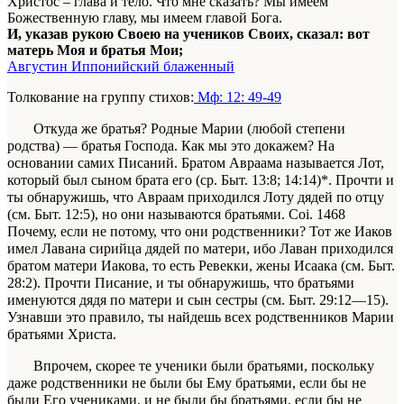
Христос – глава и тело. Что мне сказать? Мы имеем
Божественную главу, мы имеем главой Бога.
И, указав рукою Своею на учеников Своих, сказал: вот
матерь Моя и братья Мои;
Августин Иппонийский блаженный
Толкование на группу стихов:
Мф: 12: 49-49
Откуда же братья? Родные Марии (любой степени
родства) — братья Господа. Как мы это докажем? На
основании самих Писаний. Бра­том Авраама называется Лот,
который был сы­ном брата его (ср. Быт. 13:8; 14:14)*. Прочти и
ты обнаружишь, что Авраам приходился Лоту дядей по отцу
(см. Быт. 12:5), но они называются бра­тьями.
Coi.
1468
Почему, если не потому, что они родственники? Тот же Иаков
имел Лавана сирийца дядей по матери, ибо Лаван приходил­ся
братом матери Иакова, то есть Ревекки, жены Исаака (см. Быт.
28:2). Прочти Писание, и ты об­наружишь, что братьями
именуются дядя по мате­ри и сын сестры (см. Быт. 29:12—15).
Узнавши это правило, ты найдешь всех родственников Марии
братьями Христа.
Впрочем, скорее те ученики были бра­тьями, поскольку
даже родственники не были бы Ему братьями, если бы не
были Его учениками, и не были бы братьями, если бы не