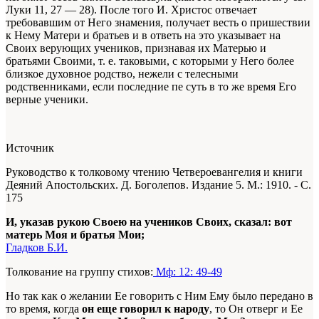
Луки 11, 27 — 28). После того И. Христос отвечает
требовавшим от Него знамения, получает весть о пришествии
к Нему Матери и братьев и в ответь на это указывает на
Своих верующих учеников, признавая их Матерью и
братьями Своими, т. е. таковыми, с которыми у Него более
близкое духовное родство, нежели с телесными
родственниками, если последние пе суть в то же время Его
верные ученики.
Источник
Руководство к толковому чтению Четвероевангелия и книги
Деяний Апостольских. Д. Боголепов. Издание 5. М.: 1910. - С.
175
И, указав рукою Своею на учеников Своих, сказал: вот
матерь Моя и братья Мои;
Гладков Б.И.
Толкование на группу стихов:
Мф: 12: 49-49
Но так как о желании Ее говорить с Ним Ему было передано в
то время, когда
он еще говорил к народу
, то Он отверг и Ее