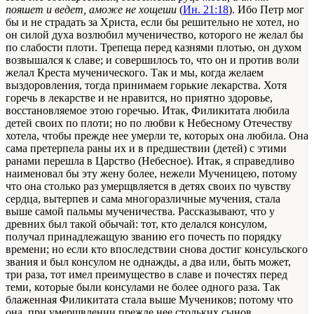
пояшет и ведет, аможе не хощеши
(
Ин. 21:18
). Ибо Петр мог
бы и не страдать за Христа, если бы решительно не хотел, но
он силой духа возлюбил мученичество, которого не желал бы
по слабости плоти. Трепеща перед казнями плотью, он духом
возвышался к славе; и совершилось то, что он и против воли
желал Креста мученического. Так и мы, когда желаем
выздоровления, тогда принимаем горькие лекарства. Хотя
горечь в лекарстве и не нравится, но приятно здоровье,
восстановляемое этою горечью. Итак, Филикитата любила
детей своих по плоти; но по любви к Небесному Отечеству
хотела, чтобы прежде нее умерли те, которых она любила. Она
сама претерпела раны их и в предшествии (детей) с этими
ранами перешла в Царство (Небесное). Итак, я справедливо
наименовал бы эту жену более, нежели Мученицею, потому
что она столько раз умерщвляется в детях своих по чувству
сердца, вытерпев и сама многоразличные мучения, стала
выше самой пальмы мученичества. Рассказывают, что у
древних был такой обычай: тот, кто делался консулом,
получал принадлежащую званию его почесть по порядку
времени; но если кто впоследствии снова достиг консульского
звания и был консулом не однажды, а два или, быть может,
три раза, тот имел преимущество в славе и почестях перед
теми, которые были консулами не более одного раза. Так
блаженная Филикитата стала выше Мучеников; потому что
она, при умерщвлении прежде нее стольких сынов,