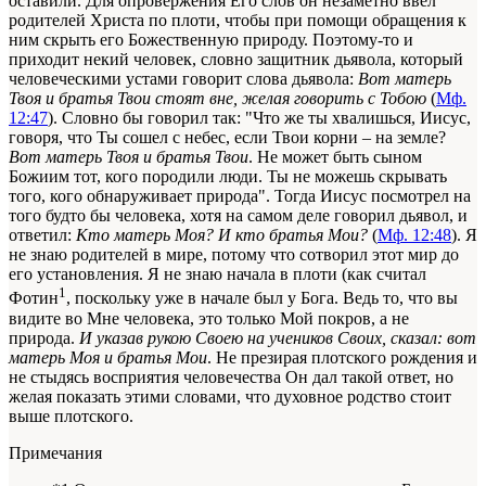
оставили. Для опровержения Его слов он незаметно ввел
родителей Христа по плоти, чтобы при помощи обращения к
ним скрыть его Божественную природу. Поэтому-то и
приходит некий человек, словно защитник дьявола, который
человеческими устами говорит слова дьявола:
Вот матерь
Твоя и братья Твои стоят вне, желая говорить с Тобою
(
Мф.
12:47
). Словно бы говорил так: "Что же ты хвалишься, Иисус,
говоря, что Ты сошел с небес, если Твои корни – на земле?
Вот матерь Твоя и братья Твои
. Не может быть сыном
Божиим тот, кого породили люди. Ты не можешь скрывать
того, кого обнаруживает природа". Тогда Иисус посмотрел на
того будто бы человека, хотя на самом деле говорил дьявол, и
ответил
:
Кто матерь Моя? И кто братья Мои?
(
Мф. 12:48
). Я
не знаю родителей в мире, потому что сотворил этот мир до
его установления. Я не знаю начала в плоти (как считал
1
Фотин
, поскольку уже в начале был у Бога. Ведь то, что вы
видите во Мне человека, это только Мой покров, а не
природа.
И указав рукою Своею на учеников Своих, сказал: вот
матерь Моя и братья Мои
. Не презирая плотского рождения и
не стыдясь восприятия человечества Он дал такой ответ, но
желая показать этими словами, что духовное родство стоит
выше плотского.
Примечания