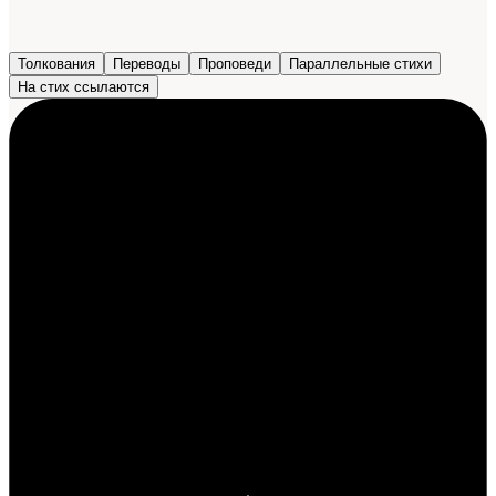
Толкования
Переводы
Проповеди
Параллельные стихи
На стих ссылаются