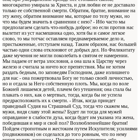
многократно умирала за Христа, и для любви ее не доставало
только ее собственной смерти. Обратим, братие, внимание на
эту жену, обратим внимание мы, которые по телу мужи, но
что мы будем значить в сравнении с нею? - Ибо часто мы
предполагаем сделать что-нибудь доброе; но если против нас
вылетит из уст насмешника одно, хотя бы и самое легкое
слово, то мы тотчас оставляем преднамереваемое дело и,
пристыженные, отступаем назад. Таким образом, нас большей
частью одни слова отклоняют от добрых дел. Но Филикитату
даже мучения не могли поколебать в святом ее намерении.
Мы падаем от ветра злословия, а она шла к Царству через
железо и считала за ничто все препятствия. Мы не хотим
раздать бедным, по заповедям Господним, даже излишнего
для нас - она пожертвовала Богу не только своей личностью,
но и отдала за Него собственную плоть. Мы, когда по воле
Божией лишаемся детей, плачем без утешения; она стала бы
плакать о них, как о мертвых, тогда, когда бы не успела
предрасположить их к смерти. - Итак, когда приидет
праведный Судия на Страшный Суд, тогда что скажем мы,
мужи, видя славу этой жены? Будет ли тогда для мужей
оправдание в слабости духа, когда будет им указана эта жена,
победившая и мир и свой пол? Возлюбленнейшие братия!
Пойдем стропотным и жестоким путем Искупителя; усилиями
(подвижников) он соделался до того ровным, что по нему
могут ходить женщины. Презрим все настоящее, ибо