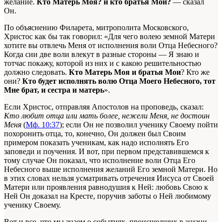
желание.
Кто Матерь Моя? и кто братья Мои?
— сказал
Он.
По объяснению Филарета, митрополита Московского,
Христос как бы так говорил: «Для чего волею земной Матери
хотите вы отвлечь Меня от исполнения воли Отца Небесного?
Когда сии две воли влекут в разные стороны — Я знаю и
тотчас покажу, которой из них и с какою решительностью
должно следовать.
Кто Матерь Моя и братья Мои
? Кто же
они?
Кто будет исполнять волю Отца Моего Небесного, тот
Мне брат, и сестра и матерь
».
Если Христос, отправляя Апостолов на проповедь, сказал:
Кто любит отца или мать более, нежели Меня, не достоин
Меня
(
Мф. 10:37
); если Он не позволил ученику Своему пойти
похоронить отца, то, конечно, Он должен был Своим
примером показать ученикам, как надо исполнять Его
заповеди и поучения. И вот, при первом представившемся к
тому случае Он показал, что исполнение воли Отца Его
Небесного выше исполнения желаний Его земной Матери. Но
в этих словах нельзя усматривать отречения Иисуса от Своей
Матери или проявления равнодушия к Ней: любовь Свою к
Ней Он доказал на Кресте, поручив заботы о Ней любимому
ученику Своему.
Вот и все, что мы знаем о событиях, происшедших в жизни