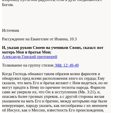
Богом.
Источник
Рассуждение на Евангелие от Иоанна, 10.3
И, указав рукою Своею на учеников Своих, сказал: вот
матерь Моя и братья Мои;
Александр Горский протоиерей
Толкование на группу стихов:
Мф: 12: 49-49
Когда Господь обнажил таким образом козни фарисеев и
обнаружил пред всеми расположения злого их сердца; Ему
сказали, что мать Его и братья желают с Ним видеться, но не
могут придти к Нему по причине тесноты народа. Фарисеи
сами же уверили их, что Он в исступлении (Мк. 3:21), и,
опасаясь более грозных упреков, а с другой стороны желая
указанием на мать Его и братию, между которыми еще были
неверующие, народу указать, как несообразны с их мнением
об Иисусе, как о Мессии, известность Его происхождения,