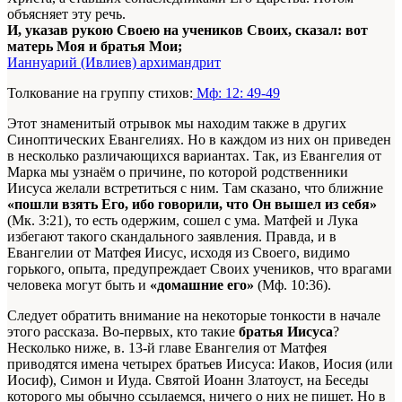
объясняет эту речь.
И, указав рукою Своею на учеников Своих, сказал: вот
матерь Моя и братья Мои;
Ианнуарий (Ивлиев) архимандрит
Толкование на группу стихов:
Мф: 12: 49-49
Этот знаменитый отрывок мы находим также в других
Синоптических Евангелиях. Но в каждом из них он приведен
в несколько различающихся вариантах. Так, из Евангелия от
Марка мы узнаём о причине, по которой родственники
Иисуса желали встретиться с ним. Там сказано, что ближние
«пошли взять Его, ибо говорили, что Он вышел из себя»
(Мк. 3:21), то есть одержим, сошел с ума. Матфей и Лука
избегают такого скандального заявления. Правда, и в
Евангелии от Матфея Иисус, исходя из Своего, видимо
горького, опыта, предупреждает Своих учеников, что врагами
человека могут быть и
«домашние его»
(Мф. 10:36).
Следует обратить внимание на некоторые тонкости в начале
этого рассказа. Во-первых, кто такие
братья Иисуса
?
Несколько ниже, в. 13-й главе Евангелия от Матфея
приводятся имена четырех братьев Иисуса: Иаков, Иосия (или
Иосиф), Симон и Иуда. Святой Иоанн Златоуст, на Беседы
которого мы обычно ссылаемся, ничего о них не пишет. Но в