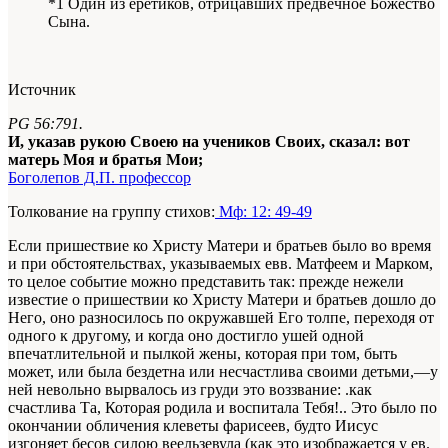
*1 Один из еретиков, отрицавших предвечное Божество
Сына.
Источник
PG 56:791.
И, указав рукою Своею на учеников Своих, сказал: вот
матерь Моя и братья Мои;
Боголепов Д.П. профессор
Толкование на группу стихов:
Мф: 12: 49-49
Если пришествие ко Христу Матери и братьев было во время
и при обстоятельствах, указываемых евв. Матфеем и Марком,
то целое событие можно представить так: прежде нежели
известие о пришествии ко Христу Матери и братьев дошло до
Него, оно разносилось по окружавшей Его толпе, переходя от
одного к другому, и когда оно достигло ушей одной
впечатлительной и пылкой жены, которая при том, быть
может, или была бездетна или несчастлива своими детьми,—у
ней невольно вырвалось из груди это воззвание: .как
счастлива Та, Которая родила и воспитала Тебя!.. Это было по
окончании обличения клеветы фарисеев, будто Иисус
изгоняет бесов силою веельзевула (как это изображается у ев.