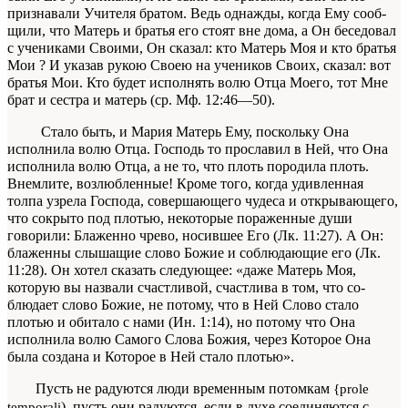
признавали Учителя братом. Ведь однажды, когда Ему сооб­
щили, что Матерь и братья его стоят вне
дома
, а Он беседовал
с учениками Своими, Он сказал:
кто Матерь Моя и кто братья
Мои ? И указав рукою Своею на учеников Своих, сказал: вот
братья Мои. Кто будет исполнять волю Отца Моего, тот Мне
брат и сестра и матерь
(ср. Мф. 12:46—50).
Стало быть, и Мария
Матерь Ему
, по­скольку Она
исполнила волю Отца. Господь то прославил в Ней, что Она
исполнила волю Отца, а не то, что плоть породила плоть.
Внемлите, воз­любленные! Кроме того, когда удивленная
толпа узрела Господа, совершающего чудеса и открыва­ющего,
что сокрыто под плотью, некоторые пора­женные души
говорили:
Блаженно чрево, носившее
Его (Лк. 11:27). А Он:
блаженны слышащие сло­во Божие и соблюдающие его
(Лк.
11:28). Он хотел сказать следующее: «даже Матерь Моя,
которую вы назвали счастливой, счастлива в том, что со­
блюдает слово Божие, не потому, что в Ней
Слово стало
плотью и обитало с нами
(Ин. 1:14), но по­тому что Она
исполнила волю Самого Слова Бо­жия, через Которое Она
была создана и Которое в Ней стало плотью».
Пусть не радуются люди временным по­томкам
{prole
), пусть они радуются, если в духе соединяются с
temporali