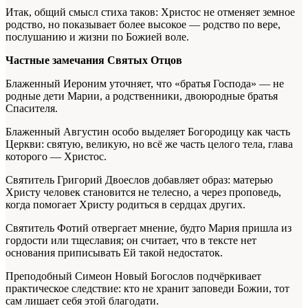
Итак, общий смысл стиха таков: Христос не отменяет земное
родство, но показывает более высокое — родство по вере,
послушанию и жизни по Божией воле.
Частные замечания Святых Отцов
Блаженный Иероним уточняет, что «братья Господа» — не
родные дети Марии, а родственники, двоюродные братья
Спасителя.
Блаженный Августин особо выделяет Богородицу как часть
Церкви: святую, великую, но всё же часть целого тела, глава
которого — Христос.
Святитель Григорий Двоеслов добавляет образ: матерью
Христу человек становится не телесно, а через проповедь,
когда помогает Христу родиться в сердцах других.
Святитель Фотий отвергает мнение, будто Мария пришла из
гордости или тщеславия; он считает, что в тексте нет
основания приписывать Ей такой недостаток.
Преподобный Симеон Новый Богослов подчёркивает
практическое следствие: кто не хранит заповеди Божии, тот
сам лишает себя этой благодати.