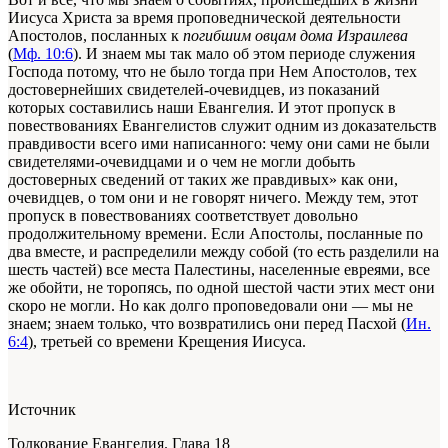
Иисуса Христа за время проповеднической деятельности
Апостолов, посланных к
погибшим овцам дома Израилева
(
Мф. 10:6
). И знаем мы так мало об этом периоде служения
Господа потому, что не было тогда при Нем Апостолов, тех
достовернейших свидетелей-очевидцев, из показаний
которых составились наши Евангелия. И этот пропуск в
повествованиях Евангелистов служит одним из доказательств
правдивости всего ими написанного: чему они сами не были
свидетелями-очевидцами и о чем не могли добыть
достоверных сведений от таких же правдивых» как они,
очевидцев, о том они и не говорят ничего. Между тем, этот
пропуск в повествованиях соответствует довольно
продолжительному времени. Если Апостолы, посланные по
два вместе, и распределили между собой (то есть разделили на
шесть частей) все места Палестины, населенные евреями, все
же обойти, не торопясь, по одной шестой части этих мест они
скоро не могли. Но как долго проповедовали они — мы не
знаем; знаем только, что возвратились они перед Пасхой (
Ин.
6:4
), третьей со времени Крещения Иисуса.
Источник
Толкование Евангелия. Глава 18