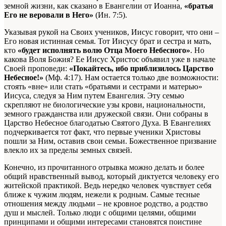
земной жизни, как сказано в Евангелии от Иоанна,
«братья
Его не веровали в Него»
(Ин. 7:5).
Указывая рукой на Своих учеников, Иисус говорит, что они –
Его новая истинная семья. Тот Иисусу брат и сестра и мать,
кто
«будет исполнять волю Отца Моего Небесного»
. Но
какова Воля Божия? Ее Иисус Христос объявил уже в начале
Своей проповеди:
«Покайтесь, ибо приблизилось Царство
Небесное!»
(Мф. 4:17). Нам остается только две возможности:
стоять «вне» или стать «братьями и сестрами и матерью»
Иисуса, следуя за Ним путем Евангелия. Эту семью
скрепляют не биологические узы крови, национальности,
земного гражданства или дружеской связи. Они собраны в
Царство Небесное благодатью Святого Духа. В Евангелиях
подчеркивается тот факт, что первые ученики Христовы
пошли за Ним, оставив свои семьи. Божественное призвание
влекло их за пределы земных связей.
Конечно, из прочитанного отрывка можно делать и более
общий нравственный вывод, который диктуется человеку его
житейской практикой. Ведь нередко человек чувствует себя
ближе к чужим людям, нежели к родным. Самые тесные
отношения между людьми – не кровное родство, а родство
душ и мыслей. Только люди с общими целями, общими
принципами и общими интересами становятся поистине