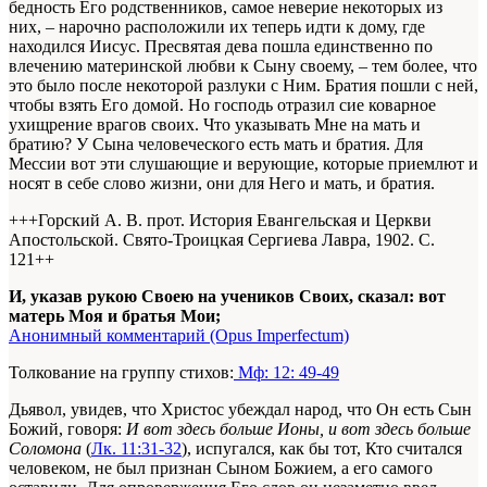
бедность Его родственников, самое неверие некоторых из
них, – нарочно расположили их теперь идти к дому, где
находился Иисус. Пресвятая дева пошла единственно по
влечению материнской любви к Сыну своему, – тем более, что
это было после некоторой разлуки с Ним. Братия пошли с ней,
чтобы взять Его домой. Но господь отразил сие коварное
ухищрение врагов своих. Что указывать Мне на мать и
братию? У Сына человеческого есть мать и братия. Для
Мессии вот эти слушающие и верующие, которые приемлют и
носят в себе слово жизни, они для Него и мать, и братия.
+++Горский А. В. прот. История Евангельская и Церкви
Апостольской. Свято-Троицкая Сергиева Лавра, 1902. С.
121+
+
И, указав рукою Своею на учеников Своих, сказал: вот
матерь Моя и братья Мои;
Анонимный комментарий (Opus Imperfectum)
Толкование на группу стихов:
Мф: 12: 49-49
Дьявол, увидев, что Христос убеждал народ, что Он есть Сын
Божий, говоря:
И вот здесь больше Ионы, и вот здесь больше
Соломона
(
Лк. 11:31-32
), испугался, как бы тот, Кто считался
человеком, не был признан Сыном Божием, а его самого