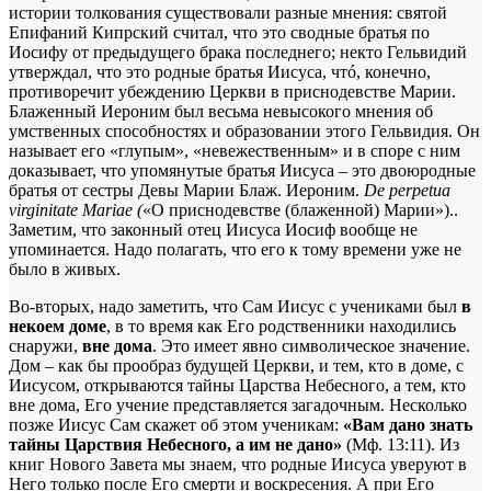
истории толкования существовали разные мнения: святой
Епифаний Кипрский считал, что это сводные братья по
Иосифу от предыдущего брака последнего; некто Гельвидий
утверждал, что это родные братья Иисуса, чтó, конечно,
противоречит убеждению Церкви в приснодевстве Марии.
Блаженный Иероним был весьма невысокого мнения об
умственных способностях и образовании этого Гельвидия. Он
называет его «глупым», «невежественным» и в споре с ним
доказывает, что упомянутые братья Иисуса – это двоюродные
братья от сестры Девы Марии
Блаж. Иероним.
De perpetua
virginitate Mariae (
«О приснодевстве (блаженной) Марии»).
.
Заметим, что законный отец Иисуса Иосиф вообще не
упоминается. Надо полагать, что его к тому времени уже не
было в живых.
Во-вторых, надо заметить, что Сам Иисус с учениками был
в
некоем доме
, в то время как Его родственники находились
снаружи,
вне дома
. Это имеет явно символическое значение.
Дом – как бы прообраз будущей Церкви, и тем, кто в доме, с
Иисусом, открываются тайны Царства Небесного, а тем, кто
вне дома, Его учение представляется загадочным. Несколько
позже Иисус Сам скажет об этом ученикам:
«Вам дано знать
тайны Царствия Небесного, а им не дано»
(Мф. 13:11). Из
книг Нового Завета мы знаем, что родные Иисуса уверуют в
Него только после Его смерти и воскресения. А при Его