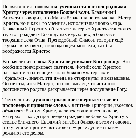
Первая линия толкования:
ученики становятся родными
Христу через исполнение Божией воли
. Блаженный
Августин говорит, что Мария блаженна не только как Матерь
Христа, но и как Его ученица, исполнившая волю Отца.
Блаженный Иероним объясняет: матерью Христу становятся
те, кто «рождает» Его в душах верующих, а братьями —
творящие дела Отца. Преподобный Симеон говорит ещё
глубже: в человеке, соблюдающем заповеди, как бы
воображается Христос.
Вторая линия:
слова Христа не унижают Богородицу
. Это
особенно подчёркивает святитель Фотий: если Христос
называет исполняющих волю Божию «матерью» и
«братьями», значит, эти имена не отвергнуты, а возвышены.
Он не стыдится Матери, но показывает, что истинное
достоинство родства раскрывается через послушание Богу.
Третья линия:
духовное рождение совершается через
проповедь и принятие слова
. Святитель Григорий Двоеслов
объясняет: братом Христу человек становится по вере, а
матерью — когда проповедью рождает любовь ко Христу в
сердце ближнего. Евфимий Зигабен близко к этому говорит,
что ученики принимают слово в «чреве души» и затем
рождают его делом.