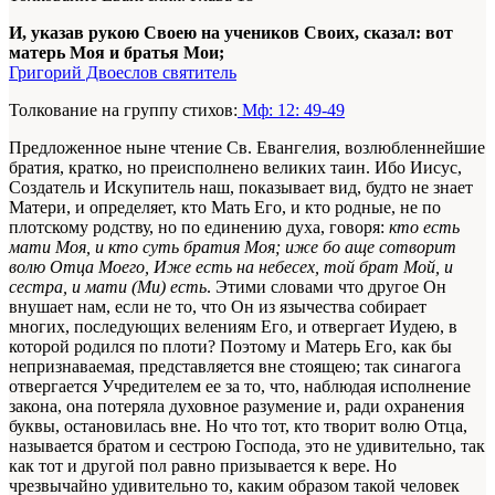
И, указав рукою Своею на учеников Своих, сказал: вот
матерь Моя и братья Мои;
Григорий Двоеслов святитель
Толкование на группу стихов:
Мф: 12: 49-49
Предложенное ныне чтение Св. Евангелия, возлюбленнейшие
братия, кратко, но преисполнено великих таин. Ибо Иисус,
Создатель и Искупитель наш, показывает вид, будто не знает
Матери, и определяет, кто Мать Его, и кто родные, не по
плотскому родству, но по единению духа, говоря:
кто есть
мати Моя, и кто суть братия Моя; иже бо аще сотворит
волю Отца Моего, Иже есть на небесех, той брат Мой, и
сестра, и мати (Ми) есть
. Этими словами что другое Он
внушает нам, если не то, что Он из язычества собирает
многих, последующих велениям Его, и отвергает Иудею, в
которой родился по плоти? Поэтому и Матерь Его, как бы
непризнаваемая, представляется вне стоящею; так синагога
отвергается Учредителем ее за то, что, наблюдая исполнение
закона, она потеряла духовное разумение и, ради охранения
буквы, остановилась вне. Но что тот, кто творит волю Отца,
называется братом и сестрою Господа, это не удивительно, так
как тот и другой пол равно призывается к вере. Но
чрезвычайно удивительно то, каким образом такой человек