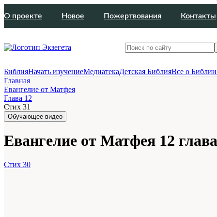
О проекте
Новое
Пожертвования
Контакты
Библия
Начать изучение
Медиатека
Детская Библия
Все о Библии
Главная
Евангелие от Матфея
Глава 12
Стих 31
Обучающее видео
Евангелие от Матфея 12 глава
Стих 30