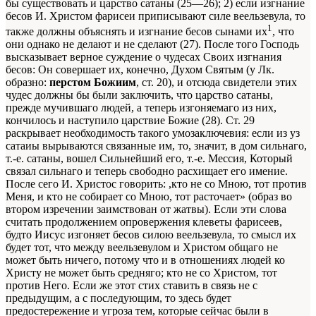
бы существовать и царство сатаны (25—26); 2) если изгнание
бесов И. Христом фарисеи приписывают силе веельзевула, то
1
также должны объяснять и изгнание бесов сынами их
, что
они однако не делают и не сделают (27). После того Господь
высказывает верное суждение о чудесах Своих изгнания
бесов: Он совершает их, конечно, Духом Святым (у Лк.
образно:
перстом Божиим
, ст. 20), и отсюда свидетели этих
чудес должны бы были заключить, что царство сатаны,
прежде мучившаго людей, а теперь изгоняемаго из них,
кончилось и наступило царствие Божие (28). Ст. 29
раскрывает необходимость такого умозаключевия: если из уз
сатаиы вырываются связанные им, то, значит, в дом сильнаго,
т.-е. сатаны, вошел Сильнейший его, т.-е. Мессия, Который
связал сильнаго и теперь свободно расхищает его имение.
После сего И. Христос говорить: ,кто не со Мною, тот против
Меня, и кто не собирает со Мною, тот расточает» (образ во
втором изречении заимствован от жатвы). Если эти слова
считать продолжением опровержения клеветы фарисеев,
будто Иисус изгоняет бесов силою веельзевула, то смысл их
будет тот, что между веельзевулом и Христом общаго не
может быть ничего, потому что и в отношениях людей ко
Христу не может быть средняго; кто не со Христом, тот
против Него. Если же этот стих ставить в связь не с
предыдущим, а с последующим, то здесь будет
предостережение и угроза тем, которые сейчас были в