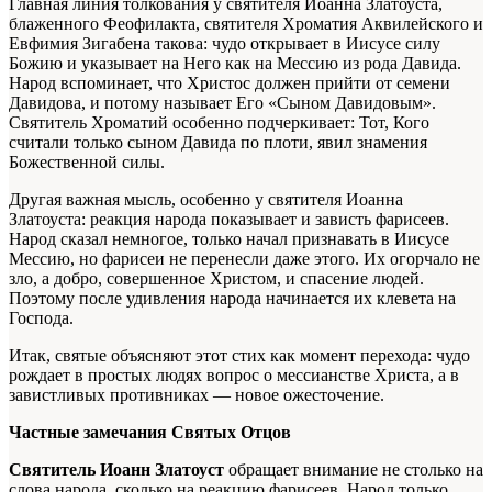
Главная линия толкования у святителя Иоанна Златоуста,
блаженного Феофилакта, святителя Хроматия Аквилейского и
Евфимия Зигабена такова: чудо открывает в Иисусе силу
Божию и указывает на Него как на Мессию из рода Давида.
Народ вспоминает, что Христос должен прийти от семени
Давидова, и потому называет Его «Сыном Давидовым».
Святитель Хроматий особенно подчеркивает: Тот, Кого
считали только сыном Давида по плоти, явил знамения
Божественной силы.
Другая важная мысль, особенно у святителя Иоанна
Златоуста: реакция народа показывает и зависть фарисеев.
Народ сказал немногое, только начал признавать в Иисусе
Мессию, но фарисеи не перенесли даже этого. Их огорчало не
зло, а добро, совершенное Христом, и спасение людей.
Поэтому после удивления народа начинается их клевета на
Господа.
Итак, святые объясняют этот стих как момент перехода: чудо
рождает в простых людях вопрос о мессианстве Христа, а в
завистливых противниках — новое ожесточение.
Частные замечания Святых Отцов
Святитель Иоанн Златоуст
обращает внимание не столько на
слова народа, сколько на реакцию фарисеев. Народ только