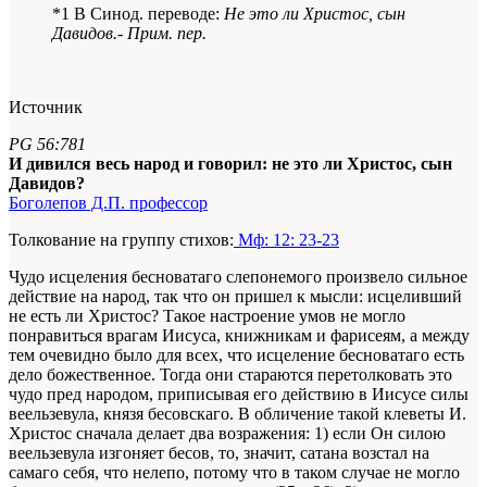
*1 В Синод. переводе:
Не это ли Христос, сын
Давидов.- Прим. пер.
Источник
PG 56:781
И дивился весь народ и говорил: не это ли Христос, сын
Давидов?
Боголепов Д.П. профессор
Толкование на группу стихов:
Мф: 12: 23-23
Чудо исцеления бесноватаго слепонемого произвело сильное
действие на народ, так что он пришел к мысли: исцеливший
не есть ли Христос? Такое настроение умов не могло
понравиться врагам Иисуса, книжникам и фарисеям, а между
тем очевидно было для всех, что исцеление бесноватаго есть
дело божественное. Тогда они стараются перетолковать это
чудо пред народом, приписывая его действию в Иисусе силы
веельзевула, князя бесовскаго. В обличение такой клеветы И.
Христос сначала делает два возражения: 1) если Он силою
веельзевула изгоняет бесов, то, значит, сатана возстал на
самаго себя, что нелепо, потому что в таком случае не могло