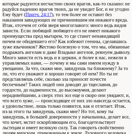
которые радуются несчастию своих врагов, как-то сказано: не
радуйся падению врагов твоих, да не увидит Бог, и не угодно
Ему будет (
Притч. 24:17
), то тем более не оставит без
наказания завидующих не причинившим им никакого вреда.
Итак, отсечем от себя зверя многоглавого: много ведь видов
зависти. Если любящий любящего его не имеет никакого
преимущества пред мытарем, то где станет ненавидящий
ничем не обидевшего его? Как избежит геенны, сделавшись
хуже язычников? Жестоко болезную о том, что мы, обязанные
подражать ангелам и даже Владыке ангелов, ревнуем дьяволу.
Много зависти есть ведь и в церкви, и более в нас, нежели в
управляемых нами, — почему и мы сами имеем нужду в
увещании. За что, скажи мне, завидуешь ты ближнему? За то
ли, что его уважают и хорошо говорят об нем? Но ты не
представляешь себе, сколько зла приносят почести
беспечным? Таких людей они доводят до тщеславия, до
гордости, до надменности, до высокоумия, делают
нерадивейшими, а сверх этих зол еще и скоро они увядают, и,
что всего хуже, — происходящее от них зло навсегда остается,
а удовольствие, лишь только появится, как и отлетает. Итак,
из-за этого ты завидуешь, скажи мне? Но тот, кому ты
завидуешь, в большей доверенности у начальника, делает все,
что хочет, мстит оскорбляющим его, благодетельствует
льстецам и имеет великую силу. Так говорить свойственно
людям мирским, прикованным к земле. Духовного человека