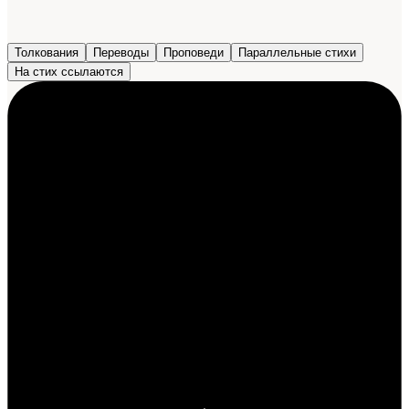
Толкования
Переводы
Проповеди
Параллельные стихи
На стих ссылаются