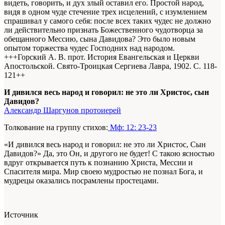
видеть, говорить, и дух злый оставил его. Простой народ,
видя в одном чуде стечение трех исцелений, с изумлением
спрашивал у самого себя: после всех таких чудес не должно
ли действительно признать Божественного чудотворца за
обещанного Мессию, сына Давидова? Это было новым
опытом торжества чудес Господних над народом.
+++Горский А. В. прот. История Евангельская и Церкви
Апостольской. Свято-Троицкая Сергиева Лавра, 1902. С. 118-
121+
+
И дивился весь народ и говорил: не это ли Христос, сын
Давидов?
Александр Шаргунов протоиерей
Толкование на группу стихов:
Мф: 12: 23-23
«И дивился весь народ и говорил: не это ли Христос, Сын
Давидов?» Да, это Он, и другого не будет! С такою ясностью
вдруг открывается путь к познанию Христа, Мессии и
Спасителя мира. Мир своею мудростью не познал Бога, и
мудрецы оказались посрамлены простецами.
Источник