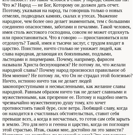
Что ж? Народ — не Бог, Которому он должен дать отчет.
Поэтому, указывая на народ, ты говоришь только о новых
отмелях, подводных камнях, скалах и утесах. Уважение
народное, чем более оно делает знаменитым, тем с большими
соединено опасностями, заботами и печалями. Такой человек,
имея столь жестокого господина, совсем не может отдохнуть
или приостановиться. Что я говорю — приостановиться или
отдохнуть? Такой, имея и тысячи заслуг, с трудом входит в
царство. Поистине, ничто столько не унижает людей, как
слава народная, делающая их боязливыми, подлыми,
льстецами и лицемерами. Почему, например, фарисеи
называли Христа беснующимся? Не потому ли, что желали
народной славы? Почему народ произносил правильное об
Нем мнение? Не потому ли, что Он не страдал этой болезнью?
Ничто, истинно ничто так не делает людей
законопреступными и несмысленными, как желание славы
народной. Равным образом ничто так не делает славными и
мужественными, как презрение ее. Потому и надобно иметь
чрезвычайно мужественную душу тому, кто хочет
противостоять такой буре, силе ветра. Любящий славу, когда
он находится в счастливых обстоятельствах, ставит себя
превыше всех, а когда в несчастных, то готов сам себя зарыть
в землю. Это для него и геенна и царство, когда он поглощен
этой страстью. Итак, скажи мне, достойно ли это зависти?