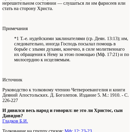
нерешительном состоянии — слушаться ли им фарисеев или
стать на сторону Христа.
Примечания
*1 Т.-е. иудейскими заклинателями (ср. Деян. 13:13); им,
следовательно, иногда Господь посылал помощь в
борьбе с злыми духами, конечно, в силе молитвеннаго
их обращения к Нему за этою помощью (Мф. 17:21) и по
милосердию к исцеляемым.
Источник
Руководство к толковому чтению Четвероевангелия и книги
Деяний Апостольских. Д. Боголепов. Издание 5. М.: 1910. - С.
226-227
И дивился весь народ и говорил: не это ли Христос, сын
Давидов?
Гладков Б.И.
Толкование на группу стихов:
Мф: 12: 23-23