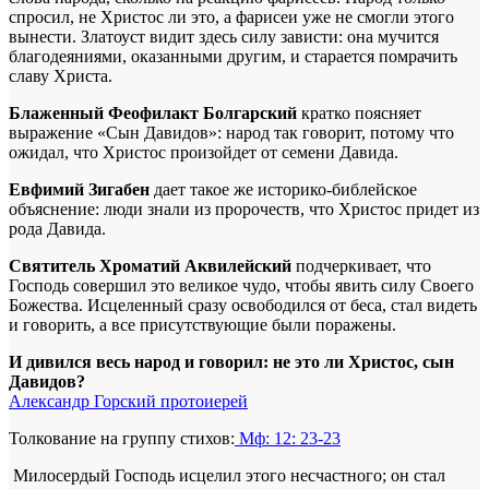
спросил, не Христос ли это, а фарисеи уже не смогли этого
вынести. Златоуст видит здесь силу зависти: она мучится
благодеяниями, оказанными другим, и старается помрачить
славу Христа.
Блаженный Феофилакт Болгарский
кратко поясняет
выражение «Сын Давидов»: народ так говорит, потому что
ожидал, что Христос произойдет от семени Давида.
Евфимий Зигабен
дает такое же историко-библейское
объяснение: люди знали из пророчеств, что Христос придет из
рода Давида.
Святитель Хроматий Аквилейский
подчеркивает, что
Господь совершил это великое чудо, чтобы явить силу Своего
Божества. Исцеленный сразу освободился от беса, стал видеть
и говорить, а все присутствующие были поражены.
И дивился весь народ и говорил: не это ли Христос, сын
Давидов?
Александр Горский протоиерей
Толкование на группу стихов:
Мф: 12: 23-23
Милосердый Господь исцелил этого несчастного; он стал