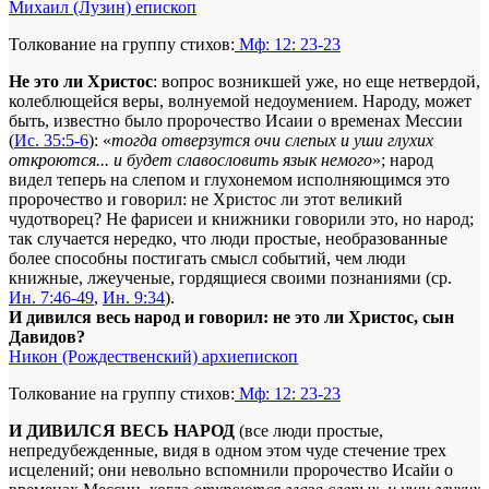
Михаил (Лузин) епископ
Толкование на группу стихов:
Мф: 12: 23-23
Не это ли Христос
: вопрос возникшей уже, но еще нетвердой,
колеблющейся веры, волнуемой недоумением. Народу, может
быть, известно было пророчество Исаии о временах Мессии
(
Ис. 35:5-6
): «
тогда отверзутся очи слепых и уши глухих
откроются... и будет славословить язык немого
»; народ
видел теперь на слепом и глухонемом исполняющимся это
пророчество и говорил: не Христос ли этот великий
чудотворец? Не фарисеи и книжники говорили это, но народ;
так случается нередко, что люди простые, необразованные
более способны постигать смысл событий, чем люди
книжные, лжеученые, гордящиеся своими познаниями (ср.
Ин. 7:46-49
,
Ин. 9:34
).
И дивился весь народ и говорил: не это ли Христос, сын
Давидов?
Никон (Рождественский) архиепископ
Толкование на группу стихов:
Мф: 12: 23-23
И ДИВИЛСЯ ВЕСЬ НАРОД
(все люди простые,
непредубежденные, видя в одном этом чуде стечение трех
исцелений; они невольно вспомнили пророчество Исайи о