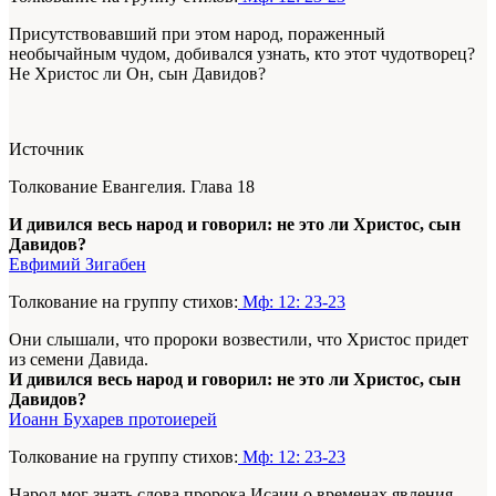
Присутствовавший при этом народ, пораженный
необычайным чудом, добивался узнать, кто этот чудотворец?
Не Христос ли Он, сын Давидов?
Источник
Толкование Евангелия. Глава 18
И дивился весь народ и говорил: не это ли Христос, сын
Давидов?
Евфимий Зигабен
Толкование на группу стихов:
Мф: 12: 23-23
Они слышали, что пророки возвестили, что Христос придет
из семени Давида.
И дивился весь народ и говорил: не это ли Христос, сын
Давидов?
Иоанн Бухарев протоиерей
Толкование на группу стихов:
Мф: 12: 23-23
Народ мог знать слова пророка Исаии о временах явления