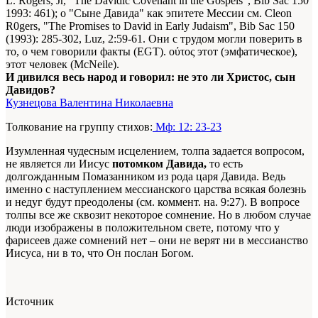
L. Rogers, Jr, "The Davidic Covenant in the Gospels", Bib Sac 150
1993
: 461); о "Сыне Давида" как эпитете Мессии см. Cleon
R0gers, "The Promises to David in Early Judaism", Bib Sac 150
(1993): 285-302, Luz, 2:59-61. Они с трудом могли поверить в
то, о чем говорили факты (EGT). ούτος этот (эмфатическое),
этот человек (McNeile).
И дивился весь народ и говорил: не это ли Христос, сын
Давидов?
Кузнецова Валентина Николаевна
Толкование на группу стихов:
Мф: 12: 23-23
Изумленная чудесным исцелением, толпа задается вопросом,
не является ли Иисус
потомком Давида,
то есть
долгожданным Помазанником из рода царя Давида. Ведь
именно с наступлением мессианского царства всякая болезнь
и недуг будут преодолены (см. коммент. на. 9:27). В вопросе
толпы все же сквозит некоторое сомнение. Но в любом случае
люди изображены в положительном свете, потому что у
фарисеев даже сомнений нет – они не верят ни в мессианство
Иисуса, ни в то, что Он послан Богом.
Источник