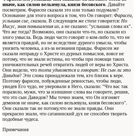
иначе, как силою вельзевула, князя бесовского
. Давайте
посмотрим. Фарисеи сказали это или
только
подумали?
Основание для этого вопроса в том, что Он говорит:
Фарисеи,
услышав сие, сказали
. В следующем же стихе говорится:
Но
Иисус, зная помышления их
, а не сказано: "услышав слова их".
Что же тогда? Возможно, они сказали что-то, но сказали из
злого умысла. Ведь люди часто говорят о ком-либо то, что не
является правдой, но не вследствие дурного умысла, чтобы
унизить человека, а из-за незнания правды. Фарисеи же
сказали неправду о Христе из дурных помыслов, вовсе не
потому, что не знали истины, но чтобы при помощи таких
уничижительных речей отвратить людей от веры во Христа.
Они видели, что
толпа удивляется и говорит: Не сын ли это
Давидов
? Эти слова принадлежали тем, кто близок к вере.
Поэтому фарисеи, побужденные ревностью, чтобы люди,
увидев Его чудо, не уверовали в Него, сказали: "Что вас так
поразило, мужи, что за излишние слова вы говорите, решив,
что это сын Давидов? Мы точно знаем, что Он изгоняет
демонов не иначе, как силою вельзевула, князя бесовского".
Они сказали так не потому,что не знали правды. Они
прекрасно знали, что сатанинский дух не способен творить
подобные чудеса.
Примечания