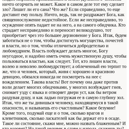
ничто огорчить не может. Какое в самом деле тот ему сделает
зло? Лишит ли его сана? Что же? Если справедливо, то еще
доставит ему пользу. Ничто, ведь, так не раздражает Бога, как
священнослужение недостойное. Если же несправедливо, то
осуждение опять падает не на него, а на самого обидчика. Кто
страдает несправедливо и переносит великодушно, тот
приобретает чрез это большее дерзновение у Бога. Итак, будем
заботиться не о том, чтобы достигнуть могущества, почестей
и власти, но о том, чтобы отличиться добродетелью и
любомудрием. Власть побуждает делать многое, Богу
неугодное, и надобно иметь очень мужественную душу, чтобы
пользоваться властью, как следует. Тот, кто лишен власти,
волею и неволею любомудрствует; а облеченный ею терпит то
же, что и человек, который, живя с хорошею и красивою
девицею, обязался никогда не посмотреть на нее с
вожделением. Такова власть! Вот почему она даже против
воли делает многих обидчиками, у многих возбуждает гнев,
снимает узду с языка и отворяет двери уст, как бы ветром
раздувая душу, и как ладью погружая ее в самую глубину зол.
Итак, что же ты дивишься человеку, находящемуся в такой
опасности, и называешь его счастливым? Какое безумие!
Кроме того, подумай еще и о том, сколько врагов и
клеветников, сколько ласкателей как бы держат его в осаде.
Такое ли состояние, скажи мне, можно назвать блаженным? И
кто назовет? Но такой человек в славе у народа, скажешь ты?