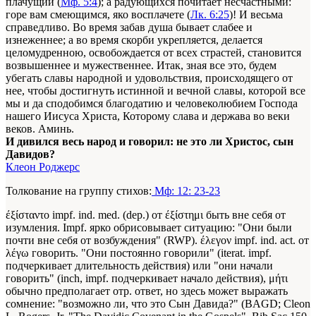
плачущии (
Мф. 5:4
); а радующихся почитает несчастными:
горе вам смеющимся, яко восплачете (
Лк. 6:25
)! И весьма
справедливо. Во время забав душа бывает слабее и
изнеженнее; а во время скорби укрепляется, делается
целомудренною, освобождается от всех страстей, становится
возвышеннее и мужественнее. Итак, зная все это, будем
убегать славы народной и удовольствия, происходящего от
нее, чтобы достигнуть истинной и вечной славы, которой все
мы и да сподобимся благодатию и человеколюбием Господа
нашего Иисуса Христа, Которому слава и держава во веки
веков. Аминь.
И дивился весь народ и говорил: не это ли Христос, сын
Давидов?
Клеон Роджерс
Толкование на группу стихов:
Мф: 12: 23-23
έξίσταντο impf. ind. med. (dep.) от έξίστημι быть вне себя от
изумления. Impf. ярко обрисовывает ситуацию: "Они были
почти вне себя от возбуждения" (RWP). έλεγον impf. ind. act. от
λέγω говорить. "Они постоянно говорили" (iterat. impf.
подчеркивает длительность действия) или "они начали
говорить" (inch, impf. подчеркивает начало действия), μήτι
обычно предполагает отр. ответ, но здесь может выражать
сомнение: "возможно ли, что это Сын Давида?" (BAGD; Cleon