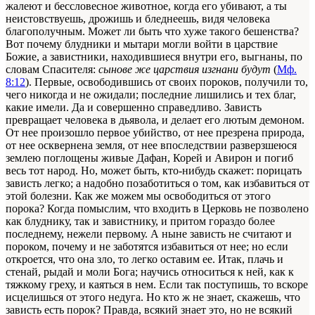
жалеют и бессловесное животное, когда его убивают, а ты
неистовствуешь, дрожишь и бледнеешь, видя человека
благополучным. Может ли быть что хуже такого бешенства?
Вот почему блудники и мытари могли войти в царствие
Божие, а завистники, находившиеся внутри его, выгнаны, по
словам Спасителя:
сынове же царствия изгнани будут
(
Мф.
8:12
). Первые, освободившись от своих пороков, получили то,
чего никогда и не ожидали; последние лишились и тех благ,
какие имели. Да и совершенно справедливо. Зависть
превращает человека в дьявола, и делает его лютым демоном.
От нее произошло первое убийство, от нее презрена природа,
от нее осквернена земля, от нее впоследствии разверзшеюся
землею поглощены живые Дафан, Корей и Авирон и погиб
весь тот народ. Но, может быть, кто-нибудь скажет: порицать
зависть легко; а надобно позаботиться о том, как избавиться от
этой болезни. Как же можем мы освободиться от этого
порока? Когда помыслим, что входить в Церковь не позволено
как блуднику, так и завистнику, и притом гораздо более
последнему, нежели первому. А ныне зависть не считают и
пороком, почему и не заботятся избавиться от нее; но если
откроется, что она зло, то легко оставим ее. Итак, плачь и
стенай, рыдай и моли Бога; научись относиться к ней, как к
тяжкому греху, и каяться в нем. Если так поступишь, то вскоре
исцелишься от этого недуга. Но кто ж не знает, скажешь, что
зависть есть порок? Правда, всякий знает это, но не всякий