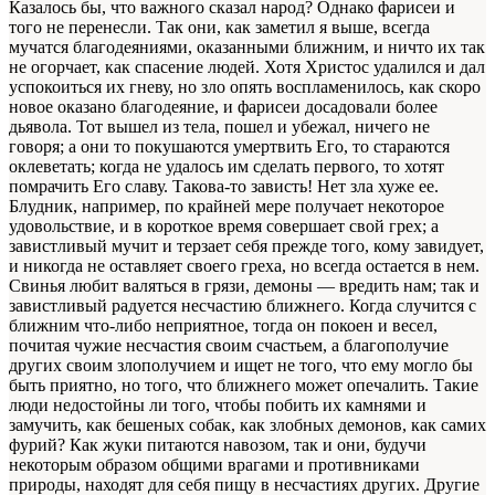
Казалось бы, что важного сказал народ? Однако фарисеи и
того не перенесли. Так они, как заметил я выше, всегда
мучатся благодеяниями, оказанными ближним, и ничто их так
не огорчает, как спасение людей. Хотя Христос удалился и дал
успокоиться их гневу, но зло опять воспламенилось, как скоро
новое оказано благодеяние, и фарисеи досадовали более
дьявола. Тот вышел из тела, пошел и убежал, ничего не
говоря; а они то покушаются умертвить Его, то стараются
оклеветать; когда не удалось им сделать первого, то хотят
помрачить Его славу. Такова-то зависть! Нет зла хуже ее.
Блудник, например, по крайней мере получает некоторое
удовольствие, и в короткое время совершает свой грех; а
завистливый мучит и терзает себя прежде того, кому завидует,
и никогда не оставляет своего греха, но всегда остается в нем.
Свинья любит валяться в грязи, демоны — вредить нам; так и
завистливый радуется несчастию ближнего. Когда случится с
ближним что-либо неприятное, тогда он покоен и весел,
почитая чужие несчастия своим счастьем, а благополучие
других своим злополучием и ищет не того, что ему могло бы
быть приятно, но того, что ближнего может опечалить. Такие
люди недостойны ли того, чтобы побить их камнями и
замучить, как бешеных собак, как злобных демонов, как самих
фурий? Как жуки питаются навозом, так и они, будучи
некоторым образом общими врагами и противниками
природы, находят для себя пищу в несчастиях других. Другие