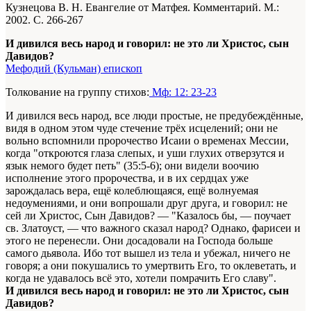
Кузнецова В. Н. Евангелие от Матфея. Комментарий. М.:
2002. С. 266-267
И дивился весь народ и говорил: не это ли Христос, сын
Давидов?
Мефодий (Кульман) епископ
Толкование на группу стихов:
Мф: 12: 23-23
И дивился весь народ, все люди простые, не предубеждённые,
видя в одном этом чуде стечение трёх исцелений; они не
вольно вспомнили пророчество Исаии о временах Мессии,
когда "откроются глаза слепых, и уши глухих отверзутся и
язык немого будет петь" (35:5-6); они видели воочию
исполнение этого пророчества, и в их сердцах уже
зарождалась вера, ещё колеблющаяся, ещё волнуемая
недоумениями, и они вопрошали друг друга, и говорил: не
сей ли Христос, Сын Давидов? — "Казалось бы, — поучает
св. Златоуст, — что важного сказал народ? Однако, фарисеи и
этого не перенесли. Они досадовали на Господа больше
самого дьявола. Ибо тот вышел из тела и убежал, ничего не
говоря; а они покушались то умертвить Его, то оклеветать, и
когда не удавалось всё это, хотели помрачить Его славу".
И дивился весь народ и говорил: не это ли Христос, сын
Давидов?