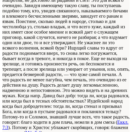
Напротив, не достойно ли рыданий и слез? Это для всякого
очевидно. Завидуя имеющему такую славу, ты поступаешь
подобно тому, кто, увидев связанного, наказываемого бичами
и влекомого бесчисленными зверями, завидует его ранам и
язвам. Поистине, сколько людей в народе, столько и для
честолюбца уз, столько владык, и что всего хуже, каждый из
них имеет свое особое мнение и всякий дает о служащем
приговор, какой случится, ничего не разбирая; а что вздумает
один или двое, то и все утверждают. Не ужаснее ли это
всякого волнения, всякой бури? Ищущий славы то вдруг от
радости поднимается вверх, то снова легко погружается,
бывает всегда в тревоге, и никогда в покое. Еще не выходя на
зрелище, и готовясь произнести речь, он беспокоится и
трепещет, а после зрелища или умирает от уныния, или, опять,
предается безмерной радости, — что хуже самой печали. А
что радость не менее пагубна, чем печаль, это очевидно из ее
действия на душу. Радость делает душу легкомысленною,
надменною и непостоянною. Это можно видеть и на древних
мужах. Когда напр. Давид был добр: тогда ли, когда радовался,
или когда был в тесных обстоятельствах? Иудейский народ
когда был добродетелен: тогда ли, когда стенал и призывал
Бога, или когда в пустыне радовался и покланялся тельцу?
Потому-то и Соломон, знавший лучше всех, что такое радость,
говорит: благо ходити в дом плача, нежели в дом смеха (
Еккл.
7:3
). Потому и Христос ублажает скорбящих, говоря: блажени