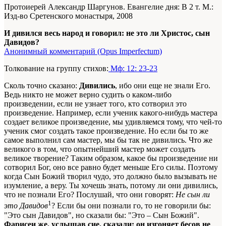
Протоиерей Александр Шаргунов. Евангелие дня: В 2 т. М.:
Изд-во Сретенского монастыря, 2008
И дивился весь народ и говорил: не это ли Христос, сын
Давидов?
Анонимный комментарий (Opus Imperfectum)
Толкование на группу стихов:
Мф: 12: 23-23
Сколь точно сказано:
Дивились
, ибо они еще не знали Его.
Ведь никто не может верно судить о каком-либо
произведении, если не узнает того, кто сотворил это
произведение. Например, если ученик какого-нибудь мастера
создает великое произведение, мы удивляемся тому, что чей-то
ученик смог создать такое произведение. Но если бы то же
самое выполнил сам мастер, мы бы так не дивились. Что же
великого в том, что опытнейший мастер может создать
великое творение? Таким образом, какое бы произведение ни
сотворил Бог, оно все равно будет меньше Его силы. Поэтому
когда Сын Божий творил чудо, это должно было вызывать не
изумление, а веру. Ты хочешь знать, потому ли они дивились,
что не познали Его? Послушай, что они говорят:
Не сын ли
1
это Давидов
? Если бы они познали го, то не говорили бы:
"Это сын Давидов", но сказали бы: "Это – Сын Божий".
Фарисеи же, услышав сие, сказали: он изгоняет бесов не