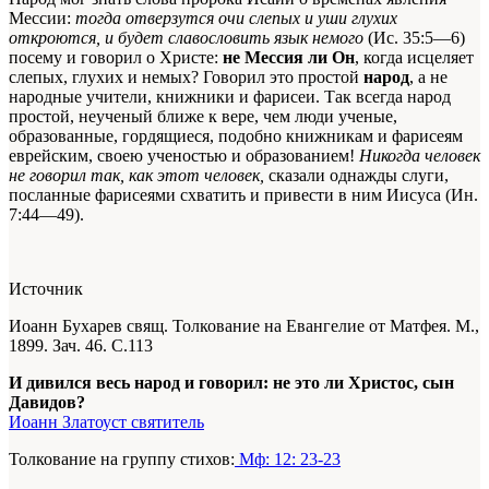
Мессии:
тогда отверзутся очи слепых и уши глухих
откроются, и будет славословить язык немого
(Ис. 35:5—6)
посему и говорил о Христе:
не Мессия ли Он
, когда исцеляет
слепых, глухих и немых? Говорил это простой
народ
, а не
народные учители, книжники и фарисеи. Так всегда народ
простой, неученый ближе к вере, чем люди ученые,
образованные, гордящиеся, подобно книжникам и фарисеям
еврейским, своею ученостью и образованием!
Никогда человек
не говорил так, как этот человек,
сказали однажды слуги,
посланные фарисеями схватить и привести в ним Иисуса (Ин.
7:44—49).
Источник
Иоанн Бухарев свящ. Толкование на Евангелие от Матфея. М.,
1899. Зач. 46. С.113
И дивился весь народ и говорил: не это ли Христос, сын
Давидов?
Иоанн Златоуст святитель
Толкование на группу стихов:
Мф: 12: 23-23