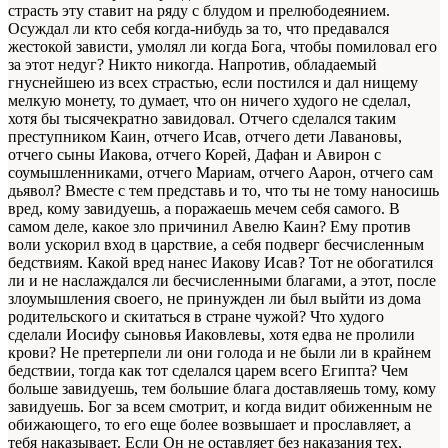
страсть эту ставит на ряду с блудом и прелюбодеянием.
Осуждал ли кто себя когда-нибудь за то, что предавался
жестокой зависти, умолял ли когда Бога, чтобы помиловал его
за этот недуг? Никто никогда. Напротив, обладаемый
гнуснейшею из всех страстью, если постился и дал нищему
мелкую монету, то думает, что он ничего худого не сделал,
хотя бы тысячекратно завидовал. Отчего сделался таким
преступником Каин, отчего Исав, отчего дети Лавановы,
отчего сыны Иакова, отчего Корей, Дафан и Авирон с
соумышленниками, отчего Мариам, отчего Аарон, отчего сам
дьявол? Вместе с тем представь и то, что ты не тому наносишь
вред, кому завидуешь, а поражаешь мечем себя самого. В
самом деле, какое зло причинил Авелю Каин? Ему против
воли ускорил вход в царствие, а себя подверг бесчисленным
бедствиям. Какой вред нанес Иакову Исав? Тот не обогатился
ли и не наслаждался ли бесчисленными благами, а этот, после
злоумышления своего, не принужден ли был выйти из дома
родительского и скитаться в стране чужой? Что худого
сделали Иосифу сыновья Иаковлевы, хотя едва не пролили
крови? Не претерпели ли они голода и не были ли в крайнем
бедствии, тогда как тот сделался царем всего Египта? Чем
больше завидуешь, тем большие блага доставляешь тому, кому
завидуешь. Бог за всем смотрит, и когда видит обиженным не
обижающего, то его еще более возвышает и прославляет, а
тебя наказывает. Если Он не оставляет без наказания тех,