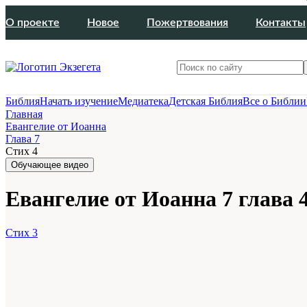
О проекте
Новое
Пожертвования
Контакты
Библия
Начать изучение
Медиатека
Детская Библия
Все о Библии
Главная
Евангелие от Иоанна
Глава 7
Стих 4
Обучающее видео
Евангелие от Иоанна 7 глава 
Стих 3