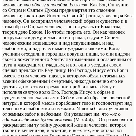
человека: «
по образу и подобию Божию
». Как Бог, Он купно
со Отцем и Святым Духом предначертал это спасение
человека; как вторая Ипостась Святой Троицы, являющая Бога
человеку, Он воспринял человеческий образ и существо и в
этом образе Он, как человек, – не отлучаясь от Божества, –
творил дело Божие. Но чтобы творить его, Он как человек
погружался в думу, и мыслил и страдал, и духом Своим
человеческим возвышался и над искушениями, и над
слабостями, и над телесными нуждами людскими. Когда
ученики отходили в город для покупки пищи, то они видели
своего Божественного Учителя утомленным и ослабевшим от
пути и жаждущим и гладным, и вот они в усердии своем
спешат предложить Ему пищу. Но Господь Иисус есть Бог и
вместе с сим человек, идеал, к которому обязан стремиться
всякий обыкновенный смертный, никогда конечно его не
достигая, но в этом стремлении приближаясь в Богу и
исполняя святую волю Его. Господь Иисус в образе и
существе человека являет в Себе высший образ человеческой
натуры, в которой мысль порабощает тело и господствует над
телесными слабостями и нуждами. Увлекая Своих учеников
от земных забот к небесным, Он указывает им, что «
не о
едином хлебе жив будет человек
» (Мф. 4:4); – Он разъясняет и
раскрывает им ту тайну духовной жизни человека, которая
творит и мучеников, и аскетов, и всех тех, кои оставляют
земное, чтобы идти за Господом: Господь же есть Истина
Ин.