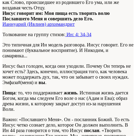
как Слово, происшедшее из родившего Его ума, или же
воздавая честь Отцу.
Иисус говорит им: Моя пища есть творить волю
Пославшего Меня и совершить дело Его.
Ианнуарий (Ивлиев) архимандрит
Толкование на группу стихов:
Ин: 4: 34-34
Это типичная для Ин модель разговора. Иисус говорит. Его не
понимают (буквальное восприятие). И Никодим, и
самарянка...
Иисус был голоден, когда они уходили. Почему Он теперь не
хочет есть? Здесь, конечно, иллюстрация того, как человека
может поддержать дух, так, что он забывает о своих нуждах.
Эмфаза#(меня) и
вы
.
Пища
: то, что поддерживает
жизнь
. Истинная жизнь дается
Богом, когда мы следуем Его воле о нас (Адам и Ева); образ
древа жизни, к которому закрыт доступ из-за нарушения
Воли.
Важно: «Пославшего Меня». Он - посланник Божий. То есть
Иисус четко сознает дело, которое Он должен выполнить. В
Ин 44 раза говорится о том, что Иисус
послан
. «Творить
волю» - содержание Его жизни. Мы - неверные, постоянно