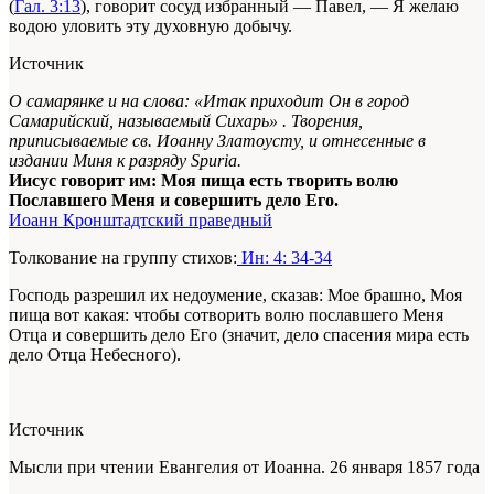
(
Гал. 3:13
), говорит сосуд избранный — Павел, — Я желаю
водою уловить эту духовную добычу.
Источник
О самарянке и на слова: «Итак приходит Он в город
Самарийский, называемый Сихарь» . Творения,
приписываемые св. Иоанну Златоусту, и отнесенные в
издании Миня к разряду Spuria.
Иисус говорит им: Моя пища есть творить волю
Пославшего Меня и совершить дело Его.
Иоанн Кронштадтский праведный
Толкование на группу стихов:
Ин: 4: 34-34
Господь разрешил их недоумение, сказав: Мое брашно, Моя
пища вот какая: чтобы сотворить волю пославшего Меня
Отца и совершить дело Его (значит, дело спасения мира есть
дело Отца Небесного).
Источник
Мысли при чтении Евангелия от Иоанна. 26 января 1857 года