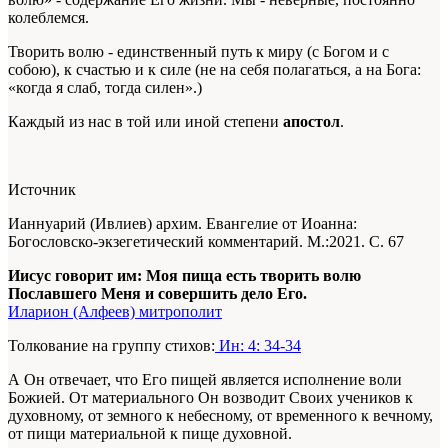
колеблемся.
Творить волю - единственный путь к миру (с Богом и с
собою), к счастью и к силе (не на себя полагаться, а на Бога:
«когда я слаб, тогда силен».)
Каждый из нас в той или иной степени
апостол
.
Источник
Ианнуарий (Ивлиев) архим. Евангелие от Иоанна:
Богословско-экзегетический комментарий. М.:2021. С. 67
Иисус говорит им: Моя пища есть творить волю
Пославшего Меня и совершить дело Его.
Иларион (Алфеев) митрополит
Толкование на группу стихов:
Ин: 4: 34-34
А Он отвечает, что Его пищей является исполнение воли
Божией. От материального Он возводит Своих учеников к
духовному, от земного к небесному, от временного к вечному,
от пищи материальной к пище духовной.