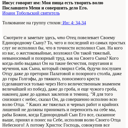
Иисус говорит им: Моя пища есть творить волю
Пославшего Меня и совершить дело Его.
Иоанн Тобольский святитель
Толкование на группу стихов:
Ин: 4: 34-34
Смотрите и заметьте здесь,
что
Отец повелевает Своему
Единородному Сыну? То, чего и последний из самых простых
слуг не исполнил бы, что в точности исполнил Сын. На кого
из вас, о жестоковыйные, возложил Он такой тяжелый,
невыносимый и позорный труд, как на Своего Сына? Кого
когда-либо выдавал Он на такие бесчестия, поругания и
мучения, как Сына, который смирил Себя, будучи послушен
Отцу даже до претории Палатовой и позорного столба, даже
до горы Голгофы, до тяжкого, поносимого креста
(сделавшегося только через Него величественным знаменем
величайшей из побед), даже до гроба, и еще чужого гроба,
наконец даже до адовых заклепов и темниц.
"
Я для того
снизошел с небес, сказал Он, да совершенно исполню всю
волю Отца.
"
Каких же тяжелых и черных работ и крайних
лишений не должны принимать и переносить на себе мы,
рабы Божии, когда Единородный Сын Его все, сказанное
выше, принял и понес на Себе, исполняя волю Своего Отца
Небесного! А потому Христос Господь, совокупив все