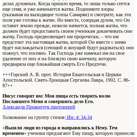
делах духовных. Когда пришло время, то лишь только сеется
еще семя, и уже начинается жатва. Поднимите взоры
(указывая на выходящие толпы Самарян) и смотрите, как эти
поля уже готовы к жатве. Но вместе, созерцая духом, что Он
оставит землю прежде, нежели начнется, полная жатва, что
должен будет предоставить своим ученикам доканчивать сию
жатву, Господь предвозвещает им пророчески, – что им
предстоит эта настоящая жатва, которой Он вместе с ними
будет наслаждаться (сеющий и жнущий будут радоваться); они
пожнут, что посеяно. Так Господь уже намекал им на свое
удаление от них и на близкую свою кончину, которую
предваряла еще ближайшая смерть Его Предтечи.
+++Горский А. В. прот. История Евангельская и Церкви
Апостольской. Свято-Троицкая Сергиева Лавра, 1902. С. 86-
87+
+
Иисус говорит им: Моя пища есть творить волю
Пославшего Меня и совершить дело Его.
Александр Прокопчук протоиерей
Толкование на группу стихов:
Ин: 4: 34-34
«
Вышли люди из города и направились к Нему. Тем
временем
» ученики предлагают Ему пищу, которую принесли