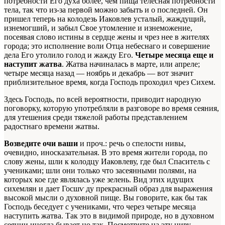
потребности Его духа более, чем пища телесная потребности
тела, так что из-за первой можно забыть и о последней. Он
пришел теперь на колодезь Иаковлев усталый, жаждущий,
изнемогший, и забыл Свое утомление и изнеможение,
посеявая слово истины в сердце жены и чрез нее в жителях
города; это исполнение воли Отца небеснаго и совершение
дела Его утолило голод и жажду Его.
Четыре месяца еще и
наступит жатва
. Жатва начиналась в марте, или апреле;
четыре месяца назад — ноябрь и декабрь — вот значит
приблизительное время, когда Господь проходил чрез Сихем.
Здесь Господь, по всей вероятности, приводит народную
поговорку, которую употребляли в разговоре во время сеяния,
для утешения среди тяжелой работы представлением
радостнаго времени жатвы.
Возведите очи ваши
и проч.: речь о спелости нивы,
очевидно, иносказательная. В это время жители города, по
слову жены, шли к колодцу Иаковлеву, где был Спаситель с
учениками; шли они только что засеянными полями, на
которых кое где являлась уже зелень. Вид этих идущих
сихемлян и дает Госшѵ ду прекрасный образ для выражения
высокой мысли о духовной пище. Вы говорите, как бы так
Господь беседует с учениками, что через четыре месяца
наступить жатва. Так это в видимой природе, но в духовном
сеянии иногда бывает но так. Посмотрите на эту ниву,