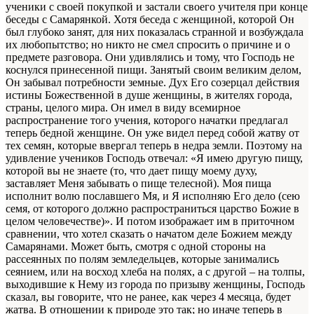
ученики с своей покупкой и застали своего учителя при конце
беседы с Самарянкой. Хотя беседа с женщиной, которой Он
был глубоко занят, для них показалась странной и возбуждала
их любопытство; но никто не смел спросить о причине и о
предмете разговора. Они удивлялись и тому, что Господь не
коснулся принесенной пищи. Занятый своим великим делом,
Он забывал потребности земные. Дух Его созерцал действия
истины Божественной в душе женщины, в жителях города,
страны, целого мира. Он имел в виду всемирное
распространение того учения, которого начатки предлагал
теперь бедной женщине. Он уже видел перед собой жатву от
тех семян, которые ввергал теперь в недра земли. Поэтому на
удивление учеников Господь отвечал: «Я имею другую пищу,
которой вы не знаете (то, что дает пищу моему духу,
заставляет Меня забывать о пище телесной). Моя пища
исполнит волю пославшего Мя, и Я исполняю Его дело (сею
семя, от которого должно распространиться царство Божие в
целом человечестве)». И потом изображает им в приточном
сравнении, что хотел сказать о начатом деле Божием между
Самарянами. Может быть, смотря с одной стороны на
рассеянных по полям земледельцев, которые занимались
сеянием, или на восход хлеба на полях, а с другой – на толпы,
выходившие к Нему из города по призыву женщины, Господь
сказал, вы говорите, что не ранее, как через 4 месяца, будет
жатва. В отношении к природе это так; но иначе теперь в