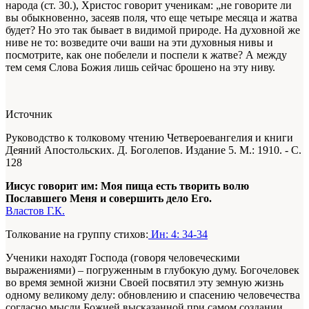
народа (ст. 30.), Христос говорит ученикам: „не говорите ли
вы обыкновенно, засеяв поля, что еще четыре месяца и жатва
будет? Но это так бывает в видимой природе. На духовной же
ниве не то: возведите очи ваши на эти духовныя нивы и
посмотрите, как оне побелели и поспели к жатве? А между
тем семя Слова Божия лишь сейчас брошено на эту ниву.
Источник
Руководство к толковому чтению Четвероевангелия и книги
Деяний Апостольских. Д. Боголепов. Издание 5. М.: 1910. - С.
128
Иисус говорит им: Моя пища есть творить волю
Пославшего Меня и совершить дело Его.
Властов Г.К.
Толкование на группу стихов:
Ин: 4: 34-34
Ученики находят Господа (говоря человеческими
выражениями) – погруженным в глубокую думу. Богочеловек
во время земной жизни Своей посвятил эту земную жизнь
одному великому делу: обновлению и спасению человечества
согласно мысли Божией высказанной при самом создании