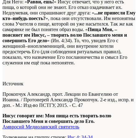
Для Него: «
Равви, ешь!
» Иисус отвечает, что у него есть
пища, о которой они не знают. Его отказ озадачивает их.
Недоумевая, они спрашивают друг друга: «
...не принесли Ему
кто–нибудь поесть?
», пока они отсутствовали. Им непонятны
слова Учителя о пище, которой он уже насытился. Так же как
самарянке не был понятен образ воды. «
Пища Моя, –
поясняет им Иисус, – творить волю Пославшего меня и
совершить Его дело
» (Ин. 4:34). То, что, увидев Его с
женщиной–иноплеменницей, они внутренне хотели
предостеречь Его (для соблюдения ритуальных правил),
показало, что назначение Его посланничества и смысл Его
служения им ещё пока непонятен.
Источник
Прокопчук Александр, прот. Лекции по Евангелию от
Иоанна. / Протоиерей Александр Прокопчук. 2-е изд., испр. и
доп. - М.: Изд-во ПСТГУ, 2015. - С. 47
Иисус говорит им: Моя пища есть творить волю
Пославшего Меня и совершить дело Его.
Амвросий Медиоланский святитель
Толкование на группу стихов:
Ин: 4: 34-34