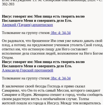
392-393
Иисус говорит им: Моя пища есть творить волю
Пославшего Меня и совершить дело Его.
Аверкий (Таушев) архиепископ
Толкование на группу стихов:
Ин: 4: 34-34
Он радовался, что брошенное Им семя уже начало давать свой
плод, а потому, на предложение учеников утолить Свой голод,
ответил им, что истинную пищу для Него составляет
исполнение дела спасения людей, возложенное на Него Богом
Отцом.
Иисус говорит им: Моя пища есть творить волю
Пославшего Меня и совершить дело Его.
Александр Горский протоиерей
Толкование на группу стихов:
Ин: 4: 34-34
В заключение своей беседы Господь и прямо сказал
Самарянке, что Он-то есть самый Мессия, которого ожидают
Самаряне и Иудеи. Женщина спешит в город, чтобы сообщить
своим радостную весть о необычайном случае. Толпы
жителей пошли из города к Иисусу. Между тем возвратились