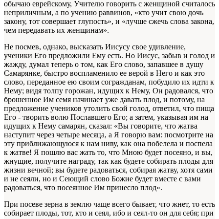
обычаю еврейскому, Учителю говорить с женщиной считалось
неприличным, а по учению раввинов, «кто учит свою дочь
закону, тот совершает глупость», и «лучше сжечь слова закона,
чем передавать их женщинам».
Не посмев, однако, высказать Иисусу свое удивление,
ученики Его предложили Ему есть. Но Иисус, забыв и голод и
жажду, думал теперь о том, как Его слово, запавшее в душу
Самарянке, быстро воспламенило ее верой в Него и как это
слово, переданное ею своим согражданам, побудило их идти к
Нему; видя толпу горожан, идущих к Нему, Он радовался, что
брошенное Им семя начинает уже давать плод, и потому, на
предложение учеников утолить свой голод, ответил, что пища
Его - творить волю Пославшего Его; а затем, указывая им на
идущих к Нему самарян, сказал: «Вы говорите, что жатва
наступит через четыре месяца, а Я говорю вам: посмотрите на
эту приближающуюся к нам ниву, как она побелела и поспела
к жатве! Я пошлю вас жать то, что Мною будет посеяно, и вы,
жнущие, получите награду, так как будете собирать плоды для
жизни вечной; вы будете радоваться, собирая жатву, хотя сами
и не сеяли, но и Сеющий слово Божие будет вместе с вами
радоваться, что посеянное Им принесло плод».
При посеве зерна в землю чаще всего бывает, что жнет, то есть
собирает плоды, тот, кто и сеял, ибо и сеял-то он для себя; при