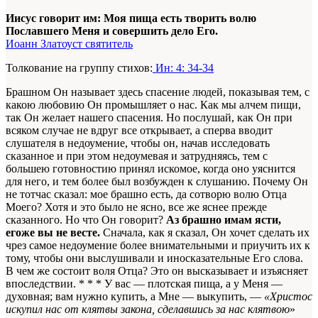
Иисус говорит им: Моя пища есть творить волю
Пославшего Меня и совершить дело Его.
Иоанн Златоуст святитель
Толкование на группу стихов:
Ин: 4: 34-34
Брашном Он называет здесь спасение людей, показывая тем, с
какою любовию Он промышляет о нас. Как мы алчем пищи,
так Он желает нашего спасения. Но послушай, как Он при
всяком случае не вдруг все открывает, а сперва вводит
слушателя в недоумение, чтобы он, начав исследовать
сказанное и при этом недоумевая и затрудняясь, тем с
большею готовностию принял искомое, когда оно уяснится
для него, и тем более был возбужден к слушанию. Почему Он
не тотчас сказал: мое брашно есть, да сотворю волю Отца
Моего? Хотя и это было не ясно, все же яснее прежде
сказанного. Но что Он говорит?
Аз брашно имам ясти,
егоже вы не весте.
Сначала, как я сказал, Он хочет сделать их
чрез самое недоумение более внимательными и приучить их к
тому, чтобы они выслушивали и иносказательные Его слова.
В чем же состоит воля Отца? Это он высказывает и изъясняет
впоследствии. * * * У вас — плотская пища, а у Меня —
духовная; вам нужно купить, а Мне — выкупить, —
«Христос
искупил нас от клятвы закона, сделавшись за нас клятвою
»