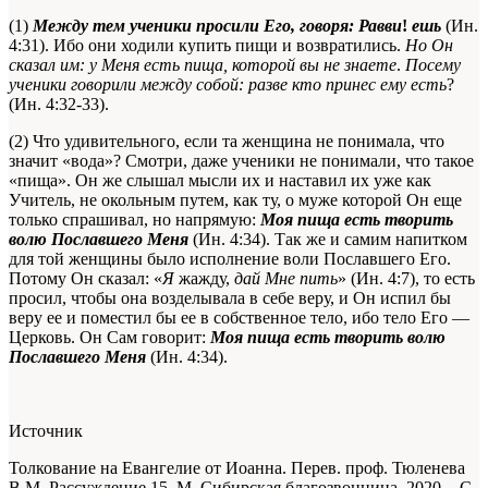
(1)
Между тем ученики просили Его, говоря: Равви
!
ешь
(Ин.
4:31). Ибо они ходили купить пищи и возвратились.
Но Он
сказал им: у Меня есть пища, которой вы не знаете
.
Посему
ученики говорили между собой: разве кто принес ему есть
?
(Ин. 4:32-33).
(2) Что удивительного, если та женщина не понимала, что
значит «вода»? Смотри, даже ученики не понимали, что такое
«пища». Он же слышал мысли их и наставил их уже как
Учитель, не окольным путем, как ту, о муже которой Он еще
только спрашивал, но напрямую:
Моя пища есть творить
волю Пославшего Меня
(Ин. 4:34). Так же и самим напитком
для той женщины было исполнение воли Пославшего Его.
Потому Он сказал: «
Я
жажду,
дай Мне пить
» (Ин. 4:7), то есть
просил
, чтобы она возделывала в себе веру, и Он испил бы
веру ее и поместил бы ее в собственное тело, ибо тело Его —
Церковь. Он Сам говорит:
Моя пища есть творить волю
Пославшего Меня
(Ин. 4:34).
Источник
Толкование на Евангелие от Иоанна. Перев. проф. Тюленева
В.М. Рассуждение 15. М. Сибирская благозвонница, 2020. - С.