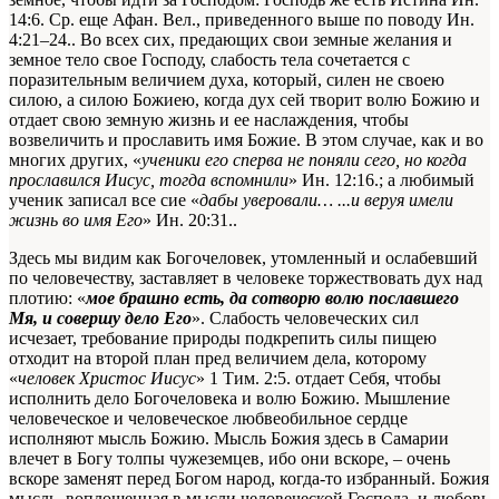
14:6. Ср. еще Афан. Вел., приведенного выше по поводу Ин.
4:21–24.
. Во всех сих, предающих свои земные желания и
земное тело свое Господу, слабость тела сочетается с
поразительным величием духа, который, силен не своею
силою, а силою Божиею, когда дух сей творит волю Божию и
отдает свою земную жизнь и ее наслаждения, чтобы
возвеличить и прославить имя Божие. В этом случае, как и во
многих других, «
ученики его сперва не поняли сего, но когда
прославился Иисус, тогда вспомнили
»
Ин. 12:16.
; а любимый
ученик записал все сие «
дабы уверовали… ...и веруя имели
жизнь во имя Его
»
Ин. 20:31.
.
Здесь мы видим как Богочеловек, утомленный и ослабевший
по человечеству, заставляет в человеке торжествовать дух над
плотию: «
мое брашно есть, да сотворю волю пославшего
Мя, и совершу дело Его
». Слабость человеческих сил
исчезает, требование природы подкрепить силы пищею
отходит на второй план пред величием дела, которому
«
человек Христос Иисус
»
1 Тим. 2:5.
отдает Себя, чтобы
исполнить дело Богочеловека и волю Божию. Мышление
человеческое и человеческое любвеобильное сердце
исполняют мысль Божию. Мысль Божия здесь в Самарии
влечет в Богу толпы чужеземцев, ибо они вскоре, – очень
вскоре заменят перед Богом народ, когда-то избранный. Божия
мысль, воплощенная в мысли человеческой Господа, и любовь