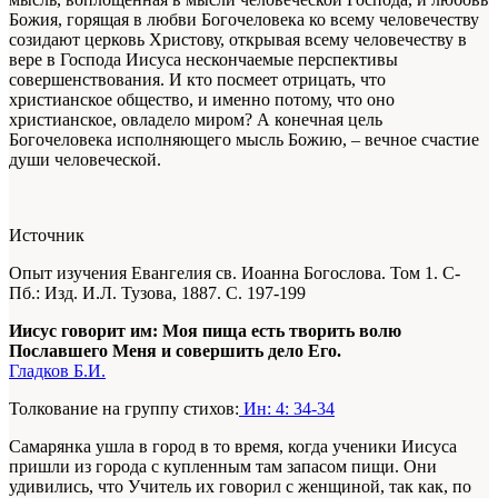
Божия, горящая в любви Богочеловека ко всему человечеству
созидают церковь Христову, открывая всему человечеству в
вере в Господа Иисуса нескончаемые перспективы
совершенствования. И кто посмеет отрицать, что
христианское общество, и именно потому, что оно
христианское, овладело миром? А конечная цель
Богочеловека исполняющего мысль Божию, – вечное счастие
души человеческой.
Источник
Опыт изучения Евангелия св. Иоанна Богослова. Том 1. С-
Пб.: Изд. И.Л. Тузова, 1887. С. 197-199
Иисус говорит им: Моя пища есть творить волю
Пославшего Меня и совершить дело Его.
Гладков Б.И.
Толкование на группу стихов:
Ин: 4: 34-34
Самарянка ушла в город в то время, когда ученики Иисуса
пришли из города с купленным там запасом пищи. Они
удивились, что Учитель их говорил с женщиной, так как, по