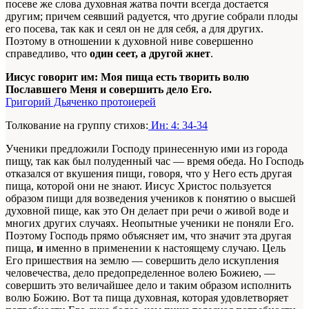
посеве же слова духовная жатва почти всегда достается
другим; причем сеявший радуется, что другие собрали плоды
его посева, так как и сеял он не для себя, а для других.
Поэтому в отношении к духовной ниве совершенно
справедливо, что
один сеет, а другой жнет
.
Иисус говорит им: Моя пища есть творить волю
Пославшего Меня и совершить дело Его.
Григорий Дьяченко протоиерей
Толкование на группу стихов:
Ин: 4: 34-34
Ученики предложили Господу принесенную ими из города
пищу, так как был полуденный час — время обеда. Но Господь
отказался от вкушения пищи, говоря, что у Него есть другая
пища, которой они не знают. Иисус Христос пользуется
образом пищи для возведения учеников к понятию о высшей
духовной пище, как это Он делает при речи о живой воде и
многих других случаях. Неопытные ученики не поняли Его.
Поэтому Господь прямо объясняет им, что значит эта другая
пища,
и
именно в применении к настоящему случаю. Цель
Его пришествия на землю — совершить дело искупления
человечества, дело предопределенное волею Божиею, —
совершить это величайшее дело и таким образом исполнить
волю Божию. Вот та пища духовная, которая удовлетворяет