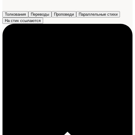
Толкования
Переводы
Проповеди
Параллельные стихи
На стих ссылаются