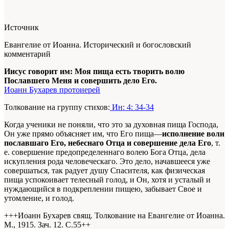
Источник
Евангелие от Иоанна. Исторический и богословский
комментарий
Иисус говорит им: Моя пища есть творить волю
Пославшего Меня и совершить дело Его.
Иоанн Бухарев протоиерей
Толкование на группу стихов:
Ин: 4: 34-34
Когда ученики не поняли, что это за духовная пища Господа,
Он уже прямо объясняет им, что Его пища—
исполнение воли
пославшаго Его, небеснаго Отца и совершение дела Его
, т.
е. совершение предопределеннаго волею Бога Отца, дела
искупления рода человеческаго. Это дело, начавшееся уже
совершаться, так радует душу Спасителя, как физическая
пища успокоивает телесный голод, и Он, хотя и усталый и
нуждающийся в подкреплении пищею, забывает Свое и
утомление, и голод.
+++Иоанн Бухарев свящ. Толкование на Евангелие от Иоанна.
М., 1915. Зач. 12. С.55+
+