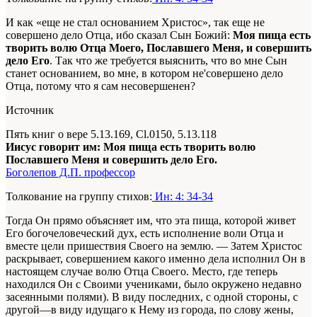
И как «еще не стал основанием Христос», так еще не
совершено дело Отца, ибо сказал Сын Божий:
Моя пища есть
творить волю Отца Моего, Пославшего Меня, и совершить
дело Его
. Так что же требуется выяснить, что во мне Сын
станет основанием,
во мне
, в котором не'совершено дело
Отца, потому что я сам несовершенен?
Источник
Пять книг о вере 5.13.169, Cl.0150, 5.13.118
Иисус говорит им: Моя пища есть творить волю
Пославшего Меня и совершить дело Его.
Боголепов Д.П. профессор
Толкование на группу стихов:
Ин: 4: 34-34
Тогда Он прямо объясняет им, что эта пища, которой живет
Его богочеловеческий дух, есть исполнение воли Отца и
вместе цели пришествия Своего на землю. — Затем Христос
раскрывает, совершением какого именно дела исполнил Он в
настоящем случае волю Отца Своего. Место, где теперь
находился Он с Своими учениками, было окружено недавно
засеянными полями). В виду последних, с одной стороны, с
другой—в виду идущаго к Нему из города, по слову жены,