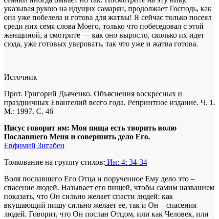
указывая рукою на идущих самарян, продолжает Господь, как
она уже побелела и готова для жатвы! Я сейчас только посеял
среди них семя слова Моего, только что побеседовал с этой
женщиной, а смотрите — как оно выросло, сколько их идет
сюда, уже готовых уверовать, так что уже и жатва готова.
Источник
Прот. Григорий Дьяченко. Объяснения воскресных и
праздничных Евангелий всего года. Репринтное издание. Ч. 1.
М.: 1997. С. 46
Иисус говорит им: Моя пища есть творить волю
Пославшего Меня и совершить дело Его.
Евфимий Зигабен
Толкование на группу стихов:
Ин: 4: 34-34
Воля пославшего Его Отца и порученное Ему дело это –
спасение людей. Называет его пищей, чтобы самим названием
показать, что Он сильно желает спасти людей: как
вкушающий пишу сильно желает ее, так и Он – спасения
людей. Говорит, что Он послан Отцом, или как Человек, или