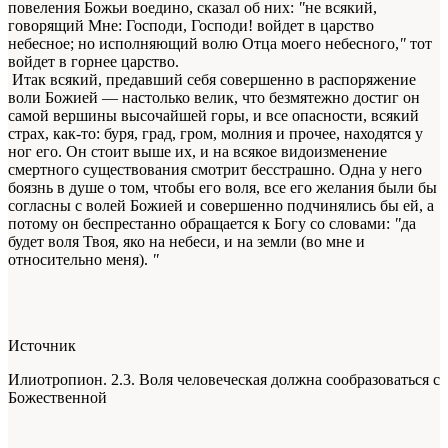
повеления Божьи воедино, сказал об них:
"
не всякий,
говорящий Мне: Господи, Господи! войдет в царство
небесное; но исполняющий волю Отца моего небесного,
"
тот
войдет в горнее царство.
Итак всякий, предавший себя совершенно в распоряжение
воли Божией — настолько велик, что безмятежно достиг он
самой вершины высочайшей горы, и все опасности, всякий
страх, как-то: буря, град, гром, молния и прочее, находятся у
ног его. Он стоит выше их, и на всякое видоизменение
смертного существования смотрит бесстрашно. Одна у него
боязнь в душе о том, чтобы его воля, все его желания были бы
согласны с волей Божией и совершенно подчинялись бы ей, а
потому он беспрестанно обращается к Богу со словами:
"
да
будет воля Твоя, яко на небеси, и на земли (во мне и
относительно меня).
"
Источник
Илиотропион. 2.3. Воля человеческая должна сообразоваться с
Божественной