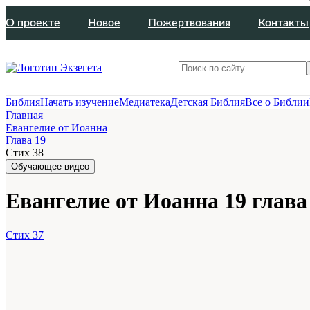
О проекте
Новое
Пожертвования
Контакты
Библия
Начать изучение
Медиатека
Детская Библия
Все о Библии
Главная
Евангелие от Иоанна
Глава 19
Стих 38
Обучающее видео
Евангелие от Иоанна 19 глава
Стих 37