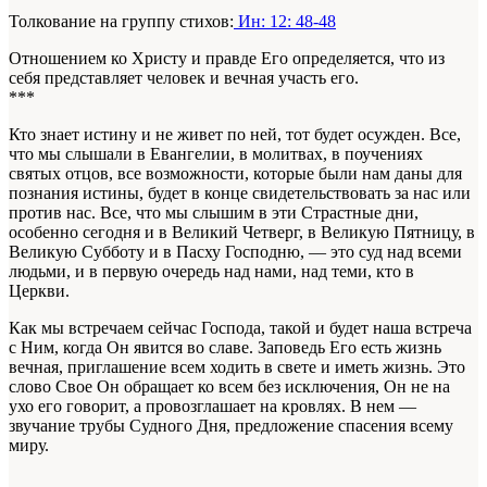
Толкование на группу стихов:
Ин: 12: 48-48
Отношением ко Христу и правде Его определяется, что из
себя представляет человек и вечная участь его.
***
Кто знает истину и не живет по ней, тот будет осужден. Все,
что мы слышали в Евангелии, в молитвах, в поучениях
святых отцов, все возможности, которые были нам даны для
познания истины, будет в конце свидетельствовать за нас или
против нас. Все, что мы слышим в эти Страстные дни,
особенно сегодня и в Великий Четверг, в Великую Пятницу, в
Великую Субботу и в Пасху Господню, — это суд над всеми
людьми, и в первую очередь над нами, над теми, кто в
Церкви.
Как мы встречаем сейчас Господа, такой и будет наша встреча
с Ним, когда Он явится во славе. Заповедь Его есть жизнь
вечная, приглашение всем ходить в свете и иметь жизнь. Это
слово Свое Он обращает ко всем без исключения, Он не на
ухо его говорит, а провозглашает на кровлях. В нем —
звучание трубы Судного Дня, предложение спасения всему
миру.