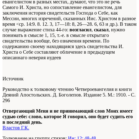
евангелистом в разных местах, думают, что это не речь
Самого И. Христа, но сопоставление евангелистом, для
заключения история свидетельств Господа о Себе, как
Мессии, многих изречений, сказанных Иис. Христом в разное
время <ср. 14:9. 8. 12. 3, 17—18: 8, 26—28. 6, 63 и др.). В таком
случае выражение стиха 44-го:
возгласил
,
сказал
, нужно
понимать в смысле 1, 15, т.-е. в смысле открытаго
свидетельства вообще, без означения времени. По
содержанию своему находящияся здесь свидетельства И.
Христа о Себе составляют обличение в предыдущем
описаннаго неверия иудеев
Источник
Руководство к толковому чтению Четвероевангелия и книги
Деяний Апостольских. Д. Боголепов. Издание 5. М.: 1910. - С.
296
Отвергающий Меня и не принимающий слов Моих имеет
судью себе: слово, которое Я говорил, оно будет судить его
в последний день.
Властов Г.К.
Толкование на группу стихов:
Ин: 12: 48-48