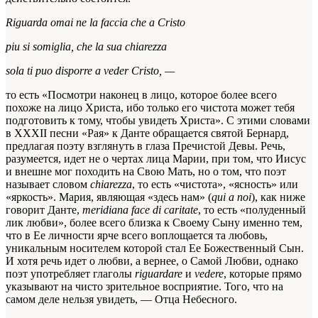
Riguarda omai ne la faccia che a Cristo
piu si somiglia, che la sua chiarezza
sola ti puo disporre a veder Cristo,
—
то есть «Посмотри наконец в лицо, которое более всего
похоже на лицо Христа, ибо только его чистота может тебя
подготовить к тому, чтобы увидеть Христа». С этими словами
в XXXII песни «Рая» к Данте обращается святой Бернард,
предлагая поэту взглянуть в глаза Пречистой Девы. Речь,
разумеется, идет не о чертах лица Марии, при том, что Иисус
и внешне мог походить на Свою Мать, но о том, что поэт
называет словом
chiarezza
, то есть «чистота», «ясность» или
«яркость». Мария, являющая «здесь нам» (
qui a noi
), как ниже
говорит Данте,
meridiana face di caritate
, то есть «полуденный
лик любви», более всего близка к Своему Сыну именно тем,
что в Ее личности ярче всего воплощается та любовь,
уникальным носителем которой стал Ее Божественный Сын.
И хотя речь идет о любви, а вернее, о Самой Любви, однако
поэт употребляет глаголы
riguardare
и
vedere
, которые прямо
указывают на чисто зрительное восприятие. Того, что на
самом деле нельзя увидеть, — Отца Небесного.