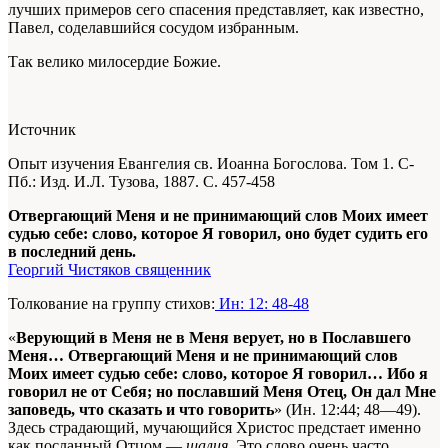
лучших примеров сего спасения представляет, как известно,
Павел, соделавшийся сосудом избранным.
Так велико милосердие Божие.
Источник
Опыт изучения Евангелия св. Иоанна Богослова. Том 1. С-
Пб.: Изд. И.Л. Тузова, 1887. С. 457-458
Отвергающий Меня и не принимающий слов Моих имеет
судью себе: слово, которое Я говорил, оно будет судить его
в последний день.
Георгий Чистяков священник
Толкование на группу стихов:
Ин: 12: 48-48
«
Верующий в Меня не в Меня верует, но в Пославшего
Меня… Отвергающий Меня и не принимающий слов
Моих имеет судью себе: слово, которое Я говорил… Ибо я
говорил не от Себя; но пославший Меня Отец, Он дал Мне
заповедь, что сказать и что говорить
» (Ин. 12:44; 48—49).
Здесь страдающий, мучающийся Христос предстает именно
как посланный Отцом —
шалия
. Это слово очень часто