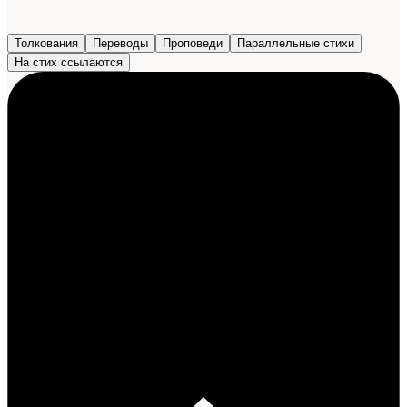
Толкования
Переводы
Проповеди
Параллельные стихи
На стих ссылаются