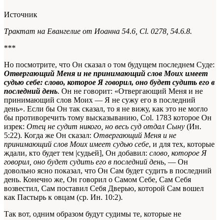
Источник
Трактат на Евангелие от Иоанна 54.6, Сl. 0278, 54.6.8.
***
Но посмотрите, что Он сказал о том будущем последнем Суде:
Отвергающий Меня и не принимающий слов Моих имеет
судью себе: слово, которое Я говорил, оно будет судить его в
последний день
. Он не говорит: «Отвергающий Меня и не
принимающий слов Моих — Я не сужу его в последний
день». Если бы Он так сказал, то я не вижу, как это не могло
бы противоречить тому высказыванию,
Col. 1783
которое Он
изрек:
Отец не судит никого, но весь суд отдал Сыну
(Ин.
5:22). Когда же Он сказал:
Отвергающий Меня и не
принимающий слов Моих имеет судью себе
, и для тех, которые
ждали, кто будет тем |судьей], Он добавил:
слово, которое Я
говорил, оно будет судить его в последний день
, — Он
довольно ясно показал, что Он Сам будет судить в последний
день. Конечно же, Он говорил о Самом Себе, Сам Себя
возвестил, Сам поставил Себя Дверью, которой Сам вошел
как Пастырь к овцам (ср. Ин. 10:2).
Так вот, одним образом будут судимы те, которые не