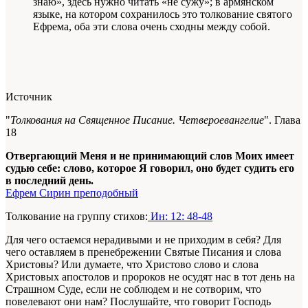
знаю», здесь нужно читать «не сужу»; в армянском
языке, на котором сохранилось это толкование святого
Ефрема, оба эти слова очень сходны между собой.
Источник
"
Толкования на Священное Писание.
Четвероевангелие
". Глава
18
Отвергающий Меня и не принимающий слов Моих имеет
судью себе: слово, которое Я говорил, оно будет судить его
в последний день.
Ефрем Сирин преподобный
Толкование на группу стихов:
Ин: 12: 48-48
Для чего остаемся нерадивыми и не приходим в себя? Для
чего оставляем в пренебрежении Святые Писания и слова
Христовы? Или думаете, что Христово слово и слова
Христовых апостолов и пророков не осудят нас в тот день на
Страшном Суде, если не соблюдем и не сотворим, что
повелевают они нам? Послушайте, что говорит Господь