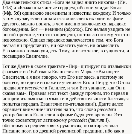
Два евангельских стиха «Бога не видел никто никогда» (Ин.
1:18) и «Блаженны чистые сердцем, ибо они увидят Бога»
(Мф. 5:8) одинаково знамениты и известны каждому. И только
в том случае, если попытаться осмыслить их один на фоне
другого, можно понять, в чем именно заключается парадокс
боговедения. Бог — невидим (αόρατος). Его нельзя увидеть не
по той причине, что это запрещено, но только потому, что это
невозможно. Однако парадокс заключается в том, что Бога
нельзя ни представить, ни охватить умом, ни осмыслить —
Его можно только увидеть. Тому, что это такое, в сущности, и
посвящено Евангелие.
Тот же Данте в своем трактате «Пир» цитирует по-итальянски
фрагмент из 16-й главы Евангелия от Марка: «Вы ищете
Спасителя, а я вам говорю, что Его нет здесь, а поэтому не
бойтесь, но идите и скажите ученикам Его и Петру, что Он их
предварит
precedera
в Галилее, и там Его увидите, как Он и
сказал вам». Приведя этот текст (между прочим, это первая в
истории итальянского языка и в действительности блестящая
попытка передать Евангелие по-итальянски!), Данте далее
обращает внимание читателя на то, что слово
precedera
употреблено в Евангелии в форме будущего времени. Это
точно сооветствует латинскому
praecedet (futurum I
),
обычному в средневековых рукописях, по которым знал
Писание поэт, но древней рукописной традиции, ибо как в