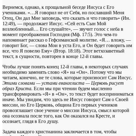
Вернемся, однако, к прощальной беседе Иисуса с Его
учениками. «…Я говорил не от Себя, но пославший Меня
Отец, Он дал Мне заповедь, что сказать и что говорить» (Ин.
12:49), — продолжает Иисус. «Сей есть Сын Мой
возлюбленный… Его слушайте», — звучит голос с неба в
момент преображения Господня (Мф. 17:5). Это чем-то
напоминает рассказ о Гефсиманской молитве. «Я… вложу, —
говорит Бог, — слова Мои в уста Его, и Он будет говорить им
все, что Я повелю Ему» (Втор. 18:18). Этот ветхозаветный
текст, в сущности, повторен в конце 12-й главы.
Чтобы лучше понять конец 12-й главы, в некоторых случаях
необходимо заменять слово «Я» на «Он». Потому что мы
читаем, конечно, не те слова, которые произносит Сам Иисус.
Этими словами — устами евангелиста — Церковь рисует
образ Христа.
Если мы при чтении будем мысленно
трансформировать «Я» в «Он», то текст будет восприниматься
иначе. Мы увидим, что здесь не Иисус говорит Сам о Своей
миссии, но Его Церковь, община Его первых учеников
провозглашает свое учение о миссии Иисуса, смысл которой
она осознала после того, как Он оказался на Кресте, и
осознает, глядя в Его душу.
Задача каждого христианина заключается в том, чтобы