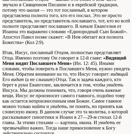
звучало в Священном Писании и в еврейской традиции,
потому что
шалия
— это тот посланный, в котором
представлена полнота того, кто его послал. Это не просто
представитель, но представитель пославшего, тот, кто во всей
полноте представляет пославшего. В начале Евангелия от
Иоанна это выражено словами «Единородный Сын Божий».
Апостол Павел позже скажет: «В Нем обитает вся полнота
Божества» (Кол 2:9).
Итак, Иисус, посланный Отцом, полностью представляет
Отца. Именно поэтому Он говорит в 12-й главе:
«Видящий
Меня видит Пославшего Меня»
(Ин. 12: 45). Иными
словами, чтобы поверить в Пославшего Меня, нужно увидеть
Меня. Обратим внимание на то, что Иисус говорит:
видящий
Его
видит
(а не
слышит
) Отца. Так и задача каждого, кто
берет в руки Евангелие, заключается в том, чтобы
увидеть
Иисуса. Мы должны понимать, что, говоря очень важные
вещи, Иисус не произносит самого главного, подобно тому
как остается непроизнесенным имя Божие. Самое главное
можно только
найти
и
увидеть
, не понять, но принять как
словесную икону. В данном случае это та молитва, о которой
рассказывают синоптики и Иоанн в 27—29-м стихах 12-й
главы. За этими стихами — картина, икона. И
увидеть
ее
чрезвычайно важно. Тогда наше прикосновение к Богу
действительно состоится.