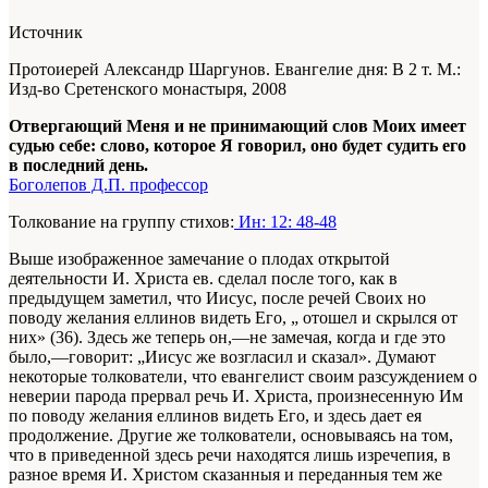
Источник
Протоиерей Александр Шаргунов. Евангелие дня: В 2 т. М.:
Изд-во Сретенского монастыря, 2008
Отвергающий Меня и не принимающий слов Моих имеет
судью себе: слово, которое Я говорил, оно будет судить его
в последний день.
Боголепов Д.П. профессор
Толкование на группу стихов:
Ин: 12: 48-48
Выше изображенное замечание о плодах открытой
деятельности И. Христа ев. сделал после того, как в
предыдущем заметил, что Иисус, после речей Своих но
поводу желания еллинов видеть Его, „ отошел и скрылся от
них» (36). Здесь же теперь он,—не замечая, когда и где это
было,—говорит: „Иисус же возгласил и сказал». Думают
некоторые толкователи, что евангелист своим разсуждением о
неверии парода прервал речь И. Христа, произнесенную Им
по поводу желания еллинов видеть Его, и здесь дает ея
продолжение. Другие же толкователи, основываясь на том,
что в приведенной здесь речи находятся лишь изречепия, в
разное время И. Христом сказанныя и переданныя тем же