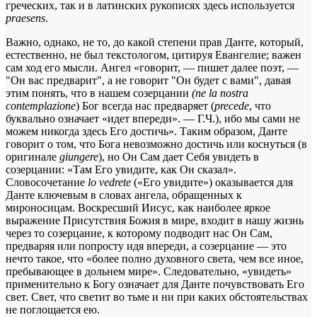
греческих, так и в латинских рукописях здесь используется
praesens
.
Важно, однако, не то, до какой степени прав Данте, который,
естественно, не был текстологом, цитируя Евангелие; важен
сам ход его мысли. Ангел «говорит, — пишет далее поэт, —
"Он вас предварит", а не говорит "Он будет с вами", давая
этим понять, что в нашем созерцании
(ne la nostra
contemplazione
) Бог всегда нас предваряет (
precede
, что
буквально означает «идет впереди». — Г.Ч.), ибо мы
сами
не
можем никогда здесь Его достичь». Таким образом, Данте
говорит о том, что Бога невозможно достичь или коснуться (в
оригинале
giungere
), но Он Сам дает Себя увидеть в
созерцании: «Там Его увидите, как Он сказал».
Словосочетание
lo vedrete
(«Его увидите») оказывается для
Данте ключевым в словах ангела, обращенных к
мироносицам. Воскресший Иисус, как наиболее яркое
выражение Присутствия Божия в мире, входит в нашу жизнь
через то созерцание, к которому подводит нас Он Сам,
предваряя или попросту идя впереди, а созерцание — это
нечто такое, что «более полно духовного света, чем все иное,
пребывающее в дольнем мире». Следовательно, «увидеть»
применительно к Богу означает для Данте почувствовать Его
свет. Свет, что светит во тьме и ни при каких обстоятельствах
не поглощается ею.