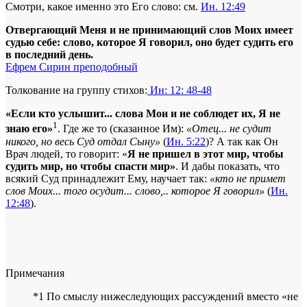
Смотри, какое именно это Его слово: см.
Ин. 12:49
Отвергающий Меня и не принимающий слов Моих имеет
судью себе: слово, которое Я говорил, оно будет судить его
в последний день.
Ефрем Сирин преподобный
Толкование на группу стихов:
Ин: 12: 48-48
«Если кто услышит... слова Мои и не соблюдет их, Я не
1
знаю его»
. Где же то (сказанное Им):
«Отец... не судит
никого, но весь Суд отдал Сыну»
(
Ин. 5:22
)? А так как Он
Врач людей, то говорит: «
Я не пришел в этот мир, чтобы
судить мир, но чтобы спасти мир»
. И дабы показать, что
всякий Суд принадлежит Ему, научает так:
«кто не примет
слов Моих... того осудит... слово,.. которое Я говорил»
(
Ин.
12:48
).
Примечания
*1 По смыслу нижеследующих рассуждений вместо «не