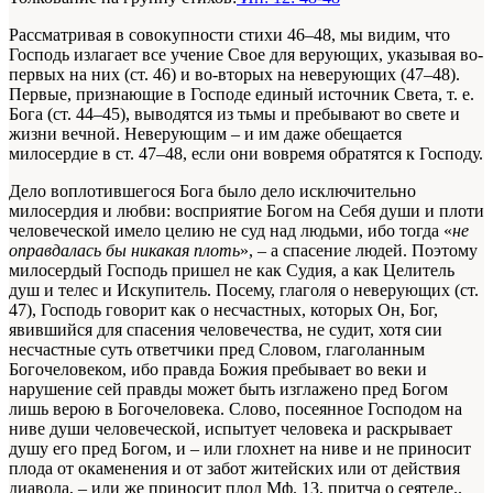
Рассматривая в совокупности стихи 46–48, мы видим, что
Господь излагает все учение Свое для верующих, указывая во-
первых на них (ст. 46) и во-вторых на неверующих (47–48).
Первые, признающие в Господе единый источник Света, т. е.
Бога (ст. 44–45), выводятся из тьмы и пребывают во свете и
жизни вечной. Неверующим – и им даже обещается
милосердие в ст. 47–48, если они вовремя обратятся к Господу.
Дело воплотившегося Бога было дело исключительно
милосердия и любви: восприятие Богом на Себя души и плоти
человеческой имело целию не суд над людьми, ибо тогда «
не
оправдалась бы никакая плоть
», – а спасение людей. Поэтому
милосердый Господь пришел не как Судия, а как Целитель
душ и телес и Искупитель. Посему, глаголя о неверующих (ст.
47), Господь говорит как о несчастных, которых Он, Бог,
явившийся для спасения человечества, не судит, хотя сии
несчастные суть ответчики пред Словом, глаголанным
Богочеловеком, ибо правда Божия пребывает во веки и
нарушение сей правды может быть изглажено пред Богом
лишь верою в Богочеловека. Слово, посеянное Господом на
ниве души человеческой, испытует человека и раскрывает
душу его пред Богом, и – или глохнет на ниве и не приносит
плода от окаменения и от забот житейских или от действия
диавола, – или же приносит плод
Мф. 13, притча о сеятеле.
.