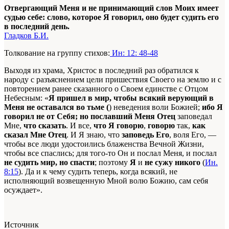
Отвергающий Меня и не принимающий слов Моих имеет
судью себе: слово, которое Я говорил, оно будет судить его
в последний день.
Гладков Б.И.
Толкование на группу стихов:
Ин: 12: 48-48
Выходя из храма, Христос в последний раз обратился к
народу с разъяснением цели пришествия Своего на землю и с
повторением ранее сказанного о Своем единстве с Отцом
Небесным: «
Я пришел в мир, чтобы всякий верующий в
Меня не оставался во тьме (
) неведения воли Божией;
ибо Я
говорил не от Себя; но пославший Меня Отец
заповедал
Мне,
что сказать
. И все,
что Я говорю
,
говорю
так,
как
сказал Мне Отец
. И Я знаю, что
заповедь Его
, воля Его, —
чтобы все люди удостоились блаженства Вечной Жизни,
чтобы все спаслись; для того-то Он и послал Меня, и послал
не судить мир, но спасти
; поэтому
Я
и
не сужу никого
(
Ин.
8:15
). Да и к чему судить теперь, когда всякий, не
исполняющий возвещенную Мной волю Божию, сам себя
осуждает».
Источник