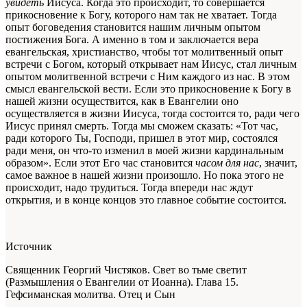
увидеть
Иисуса. Когда это происходит, то совершается
прикосновение к Богу, которого нам так не хватает. Тогда
опыт боговедения становится нашим личным опытом
постижения Бога. А именно в том и заключается вера
евангельская, христианство, чтобы тот молитвенный опыт
встречи с Богом, который открывает нам Иисус, стал личным
опытом молитвенной встречи с Ним каждого из нас. В этом
смысл евангельской вести. Если это прикосновение к Богу в
нашей жизни осуществится, как в Евангелии оно
осуществляется в жизни Иисуса, тогда состоится то, ради чего
Иисус принял смерть. Тогда мы сможем сказать: «Тот час,
ради которого Ты, Господи, пришел в этот мир, состоялся
ради меня, он что-то изменил в моей жизни кардинальным
образом». Если этот Его час становится
часом для нас
, значит,
самое важное в нашей жизни произошло. Но пока этого не
происходит, надо трудиться. Тогда впереди нас ждут
открытия, и в конце концов это главное событие состоится.
Источник
Священник Георгий Чистяков. Свет во тьме светит
(Размышления о Евангелии от Иоанна). Глава 15.
Гефсиманская молитва. Отец и Сын