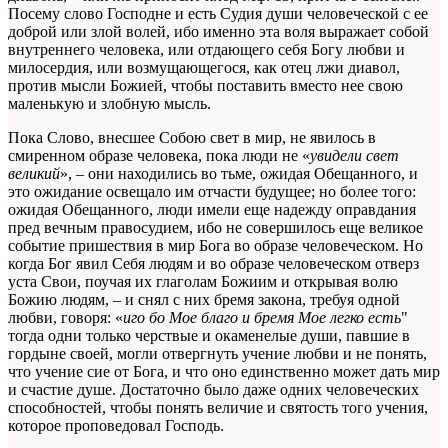
Посему слово Господне и есть Судия души человеческой с ее
доброй или злой волей, ибо именно эта воля выражает собой
внутреннего человека, или отдающего себя Богу любви и
милосердия, или возмущающегося, как отец лжи диавол,
против мысли Божией, чтобы поставить вместо нее свою
маленькую и злобную мысль.
Пока Слово, внесшее Собою свет в мир, не явилось в
смиренном образе человека, пока люди не «
увидели свет
великий
», – они находились во тьме, ожидая Обещанного, и
это ожидание освещало им отчасти будущее; но более того:
ожидая Обещанного, люди имели еще надежду оправдания
пред вечным правосудием, ибо не совершилось еще великое
событие пришествия в мир Бога во образе человеческом. Но
когда Бог явил Себя людям и во образе человеческом отверз
уста Свои, поучая их глаголам Божиим и открывая волю
Божию людям, – и снял с них бремя закона, требуя одной
любви, говоря: «
иго бо Мое благо и бремя Мое легко есть
"
тогда одни только черствые и окаменелые души, павшие в
гордыне своей, могли отвергнуть учение любви и не понять,
что учение сие от Бога, и что оно единственно может дать мир
и счастие душе. Достаточно было даже одних человеческих
способностей, чтобы понять величие и святость того учения,
которое проповедовал Господь.