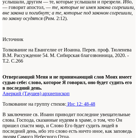
услышали, другим — те, которые услышали и презрели.
Ибо
,
— говорит апостол, —
те, которые не
имея
закона согрешили,
вне закона и погибнут; а те, которые под законом согрешили,
по закону осудятся
(Рим. 2:12).
Источник
Толкование на Евангелие от Иоанна. Перев. проф. Тюленева
В.М. Рассуждение 54. М. Сибирская благозвонница, 2020. -
Т.2. С.266
Отвергающий Меня и не принимающий слов Моих имеет
судью себе: слово, которое Я говорил, оно будет судить его
в последний день.
Аверкий (Таушев) архиепископ
Толкование на группу стихов:
Ин: 12: 48-48
В заключение св. Иоанн приводит последние увещательные
слова. Господа, сказанные иудеям в храме, о том, что Он
пришел спасти мир, и Слово Его будет судить людей в
последний день, ибо это слово есть ничто иное, как заповедь
людям Самого Небесного Отца.