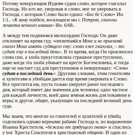
Потому неверующим Иудеям судия слово, которое глаголал
Господь. Но кто же, уверовав в слово, мог не уверовать в
Господа, с которым Слово было едино: «
Бог бе Слово
»
Ин.
1:1.
. «
К кому пойдем, восклицаем мы с Петром, глаголы
живота вечного имаши
»
Ин. 6:68.
.
А между тем подивимся милосердию Господа: Он даже
отклоняет на время суд; «
отметаяйся Мене и не приемляй
глагол Моих имать судящего ему: слово еже глаголах, – то
судит ему в последний день
». В то время, когда Он произносил
слова сии, а злоба приуготовляла страшное преступление,
даже когда эта злоба убивает на кресте Богочеловека, и тогда
еще не настает суд для преступников и неверующих: «
Слово
судит в последний день
»: Другими словами, этим гонителям
и хулителям и убийцам дается еще время уверовать в Слово.
Все простится им, пусть только уверуют ранее последняго
дня, который имеет два значения для человека; одно частное
для каждой личности, коей дана земная жизнь для покаяния и
веры; и другое, общее, указующее на последний великий день
суда.
Мы знаем, что многие из гонителей и хулителей и убийц
соделались однако верными рабами Господа и, по выражению
Иоанна Крестителя, «
бежали от грядущего гнева
» и спаслись
у ног Христа Спасителя в христианской общине. И один из