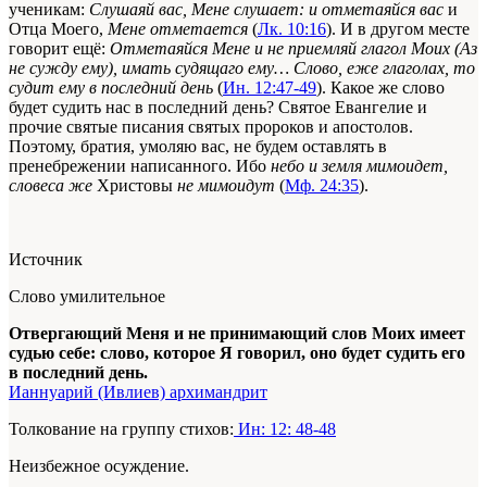
ученикам:
Слушаяй вас, Мене слушает: и отметаяйся вас
и
Отца Моего,
Мене отметается
(
Лк. 10:16
). И в другом месте
говорит ещё:
Отметаяйся Мене и не приемляй глагол Моих (Аз
не сужду ему), имать судящаго ему… Слово, еже глаголах, то
судит ему в последний день
(
Ин. 12:47-49
). Какое же слово
будет судить нас в последний день? Святое Евангелие и
прочие святые писания святых пророков и апостолов.
Поэтому, братия, умоляю вас, не будем оставлять в
пренебрежении написанного. Ибо
небо и земля мимоидет,
словеса же
Христовы
не мимоидут
(
Мф. 24:35
).
Источник
Слово умилительное
Отвергающий Меня и не принимающий слов Моих имеет
судью себе: слово, которое Я говорил, оно будет судить его
в последний день.
Ианнуарий (Ивлиев) архимандрит
Толкование на группу стихов:
Ин: 12: 48-48
Неизбежное осуждение.