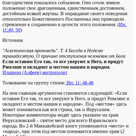
благоденствия показалось соблазном. Они сочли земное
положение свое драгоценным, единственным достоянием,
достойным всякой жертвы. В оправдание своего поведения
относительно Божественного Посланника они приводили
стремление к сохранению в целости этого положения. (
Ин.
11:49, 50
)
Источник
"Аскетическая проповедь". Т. 4 Беседа в Неделю
тринадесятую. О причине отступления человеков от Бога
Если оставим Его так, то все уверуют в Него, и придут
Римляне и овладеют и местом нашим и народом.
Иларион (Алфеев) митрополит
Толкование на группу стихов:
Ин: 11: 48-48
На нем главным аргументом становится следующий: «Если
оставим Его так, то все уверуют в Него, и придут Римляне и
овладеют и местом нашим и народом». Под «местом» здесь
может пониматься как вся страна, так и Иерусалим.
Некоторые комментаторы видят здесь указание на храм
Иерусалимский – святое место для всего Израильского
народа. Во 2-й Маккавейской книге упоминаются «место» и
«народ», при этом под местом понимается именно храм (2