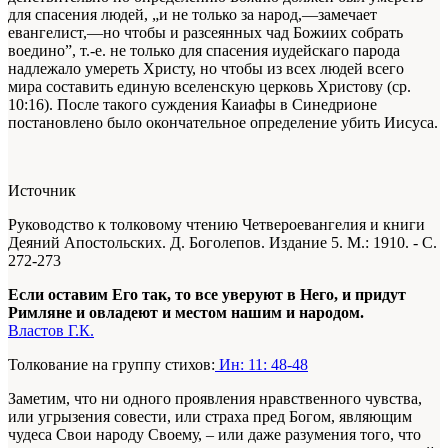
для спасения людей, „и не только за народ,—замечает
евангелист,—но чтобы и разсеянных чад Божиих собрать
воедино”, т.-е. не только для спасения иудейскаго парода
надлежало умереть Христу, но чтобы из всех людей всего
мира составить единую вселенскую церковь Христову (ср.
10:16). После такого суждения Каиафы в Синедрионе
постановлено было окончательное определение убить Иисуса.
Источник
Руководство к толковому чтению Четвероевангелия и книги
Деяний Апостольских. Д. Боголепов. Издание 5. М.: 1910. - С.
272-273
Если оставим Его так, то все уверуют в Него, и придут
Римляне и овладеют и местом нашим и народом.
Властов Г.К.
Толкование на группу стихов:
Ин: 11: 48-48
Заметим, что ни одного проявления нравственного чувства,
или угрызения совести, или страха пред Богом, являющим
чудеса Свои народу Своему, – или даже разумения того, что