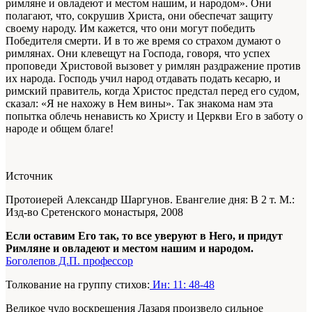
римляне и овладеют и местом нашим, и народом». Они
полагают, что, сокрушив Христа, они обеспечат защиту
своему народу. Им кажется, что они могут победить
Победителя смерти. И в то же время со страхом думают о
римлянах. Они клевещут на Господа, говоря, что успех
проповеди Христовой вызовет у римлян раздражение против
их народа. Господь учил народ отдавать подать кесарю, и
римский правитель, когда Христос предстал перед его судом,
сказал: «Я не нахожу в Нем вины». Так знакома нам эта
попытка облечь ненависть ко Христу и Церкви Его в заботу о
народе и общем благе!
Источник
Протоиерей Александр Шаргунов. Евангелие дня: В 2 т. М.:
Изд-во Сретенского монастыря, 2008
Если оставим Его так, то все уверуют в Него, и придут
Римляне и овладеют и местом нашим и народом.
Боголепов Д.П. профессор
Толкование на группу стихов:
Ин: 11: 48-48
Великое чудо воскрешения Лазаря произвело сильное