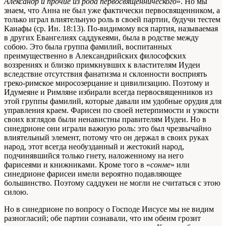
Александр и прочие из рода первосвященнического
». Но мы
знаем, что Анна не был уже фактически первосвященником, а
только играл влиятельную роль в своей партии, будучи тестем
Каиафы (ср. Ин. 18:13). По-видимому вся партия, называемая
в других Евангелиях саддукеями, была в родстве между
собою. Это была группа фамилий, воспитанных
преимущественно в Александрийских философских
воззрениях и близко примкнувших к властителям Иудеи
вследствие отсутствия фанатизма и склонности восприять
греко-римское миросозерцание и цивилизацию. Поэтому и
Идумеяне и Римляне избирали всегда первосвященников из
этой группы фамилий, которые давали им удобные орудия для
управления краем. Фарисеи по своей нетерпимости и узкости
своих взглядов были ненавистны правителям Иудеи. Но в
синедрионе они играли важную роль: это был чрезвычайно
влиятельный элемент, потому что он держал в своих руках
народ, этот всегда необузданный и жестокий народ,
подчинявшийся только гнету, наложенному на него
фарисеями и книжниками. Кроме того в «
сонме
» или
синедрионе фарисеи имели вероятно подавляющее
большинство. Поэтому саддукеи не могли не считаться с этою
силою.
Но в синедрионе по вопросу о Господе Иисусе мы не видим
разногласий; обе партии сознавали, что им обеим грозит