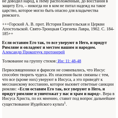
не доводил народ, к Нему расположенный, до восстания в
защиту Его, – никогда ни в ком не питал надежд на такое
царство, которое могло быть опасно для владычества
римского.
+++Горский А. В. прот. История Евангельская и Церкви
Апостольской. Свято-Троицкая Сергиева Лавра, 1902. С. 184-
185+
+
Если оставим Его так, то все уверуют в Него, и придут
Римляне и овладеют и местом нашим и народом.
Александр Прокопчук протоиерей
Толкование на группу стихов:
Ин: 11: 48-48
Первосвященники и фарисеи не сомневались, что Иисус
способен творить чудеса. Их опасения были связаны с тем,
что все (кроме них) уверуют в Иисуса, а это приведёт к
мессианскому восстанию, которое вызовет ответные санкции
римлян: «
Если оставим Его так, все уверуют в Него, и
придут римляне и уничтожат у нас и храм и народ
». Вера в
Иисуса Христа, по их мнению, ставит под вопрос дальнейшее
1
существование Иудейского культа
.