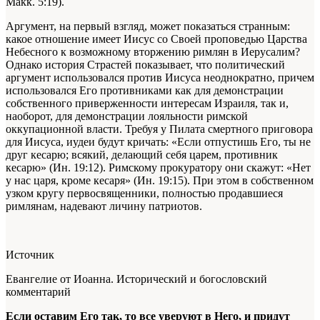
Макк. 5:19).
Аргумент, на первый взгляд, может показаться странным:
какое отношение имеет Иисус со Своей проповедью Царства
Небесного к возможному вторжению римлян в Иерусалим?
Однако история Страстей показывает, что политический
аргумент использовался против Иисуса неоднократно, причем
использовался Его противниками как для демонстрации
собственного приверженности интересам Израиля, так и,
наоборот, для демонстрации лояльности римской
оккупационной власти. Требуя у Пилата смертного приговора
для Иисуса, иудеи будут кричать: «Если отпустишь Его, ты не
друг кесарю; всякий, делающий себя царем, противник
кесарю» (Ин. 19:12). Римскому прокуратору они скажут: «Нет
у нас царя, кроме кесаря» (Ин. 19:15). При этом в собственном
узком кругу первосвященники, полностью продавшиеся
римлянам, надевают личину патриотов.
Источник
Евангелие от Иоанна. Исторический и богословский
комментарий
Если оставим Его так, то все уверуют в Него, и придут