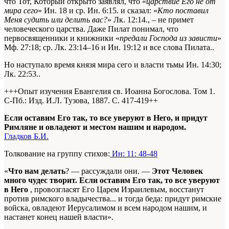
что Тот, Который открыто заявлял, что «
царствие Его не от
мира сего
»
Ин. 18 и ср. Ин. 6:15.
и сказал: «
Кто поставил
Меня судить или делить вас?
»
Лк. 12:14.
, – не примет
человеческого царства. Даже Пилат понимал, что
первосвященники и книжники «
предали Господа из зависти
»
Мф. 27:18; ср. Лк. 23:14–16 и Ин. 19:12 и все слова Пилата.
.
Но наступало время князя мира сего и власти тьмы
Ин. 14:30;
Лк. 22:53.
.
+++Опыт изучения Евангелия св. Иоанна Богослова. Том 1.
С-Пб.: Изд. И.Л. Тузова, 1887. С. 417-419+
+
Если оставим Его так, то все уверуют в Него, и придут
Римляне и овладеют и местом нашим и народом.
Гладков Б.И.
Толкование на группу стихов:
Ин: 11: 48-48
«
Что нам делать
? — рассуждали они. —
Этот Человек
много чудес творит. Если оставим Его так, то все уверуют
в Него
, провозгласят Его Царем Израилевым, восстанут
против римского владычества... и тогда беда: придут римские
войска, овладеют Иерусалимом и всем народом нашим, и
настанет конец нашей власти».