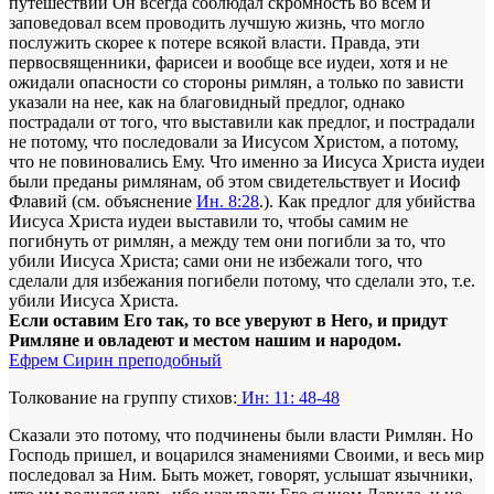
путешествии Он всегда соблюдал скромность во всем и
заповедовал всем проводить лучшую жизнь, что могло
послужить скорее к потере всякой власти.
Правда, эти
первосвященники, фарисеи и вообще все иудеи, хотя и не
ожидали опасности со стороны римлян, а только по зависти
указали на нее, как на благовидный предлог, однако
пострадали от того, что выставили как предлог, и пострадали
не потому, что последовали за Иисусом Христом, а потому,
что не повиновались Ему. Что именно за Иисуса Христа иудеи
были преданы римлянам, об этом свидетельствует и Иосиф
Флавий (см. объяснение
Ин. 8:28
.). Как предлог для убийства
Иисуса Христа иудеи выставили то, чтобы самим не
погибнуть от римлян, а между тем они погибли за то, что
убили Иисуса Христа; сами они не избежали того, что
сделали для избежания погибели потому, что сделали это, т.е.
убили Иисуса Христа
.
Если оставим Его так, то все уверуют в Него, и придут
Римляне и овладеют и местом нашим и народом.
Ефрем Сирин преподобный
Толкование на группу стихов:
Ин: 11: 48-48
Сказали это потому, что подчинены были власти Римлян. Но
Господь пришел, и воцарился знамениями Своими, и весь мир
последовал за Ним. Быть может, говорят, услышат язычники,