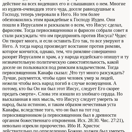
действие на всех видевших его и слышавших о нем. Многие
из иудеев-очевидцев этого чуда, доселе равнодушные к
Господу, теперь уверовали в Него. Но тем более
обезпокоились этим враждебные к Господу Иудеи. Они
пошли в Иерусалим и разсказали о всем, что Иисус сделал,
фарисеям. Тогда первосвященники и фарисеи собрали совет я
стали разсуждать: что им предпринять против Иисуса? Чудес
Он творит много, и если оставить Его так, то все уверуют в
Него. А тогда народ произведет возстание против римлян,
которое кончится, однако, тем, что римляне совершенно
разорят Иерусалим и храм, а у народа иудейскаго опишут и ту
незначительную политическую самостоятельность, какой
доселе он пользовался под римским владычеством. Тогда
первосвященник Каиафа сказал: „Что тут много разсуждать?
Лучше, разумеется, чтобы один человек умер за людей,
нежели чтобы весь народ погиб в случае возмущения. А
потому, кто бы Он ни был этот Иисус, следует Его скорее
предать смерти». Слова эти изошли из злобнаго сердца. Но
высказанная в них мысль, что Иисусу следует умереть за
народ, была истиною, и таким образом нечестивыя уста
Каиафы, вследствие того, что он был на тот год
первосвященником (а первосвященник был в древности
органом божественнаго откровения. Исх. 28:30. Чис. 27:21),
невольно изрекли пророчество. Ибо И. Христос
действительно по определению Божию должен был умереть