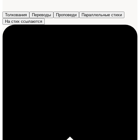
Толкования
Переводы
Проповеди
Параллельные стихи
На стих ссылаются