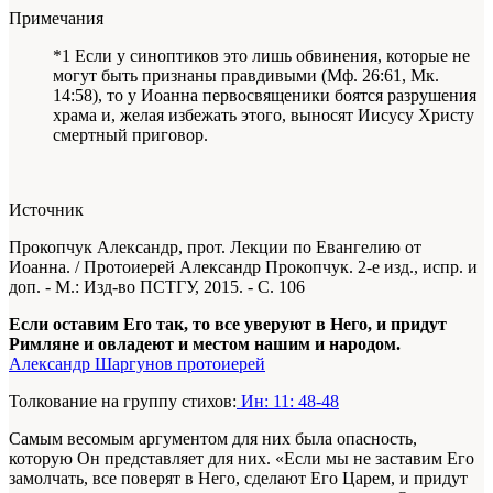
Примечания
*1 Если у синоптиков это лишь обвинения, которые не
могут быть признаны правдивыми (Мф. 26:61, Мк.
14:58), то у Иоанна первосвященики боятся разрушения
храма и, желая избежать этого, выносят Иисусу Христу
смертный приговор.
Источник
Прокопчук Александр, прот. Лекции по Евангелию от
Иоанна. / Протоиерей Александр Прокопчук. 2-е изд., испр. и
доп. - М.: Изд-во ПСТГУ, 2015. - С. 106
Если оставим Его так, то все уверуют в Него, и придут
Римляне и овладеют и местом нашим и народом.
Александр Шаргунов протоиерей
Толкование на группу стихов:
Ин: 11: 48-48
Самым весомым аргументом для них была опасность,
которую Он представляет для них. «Если мы не заставим Его
замолчать, все поверят в Него, сделают Его Царем, и придут