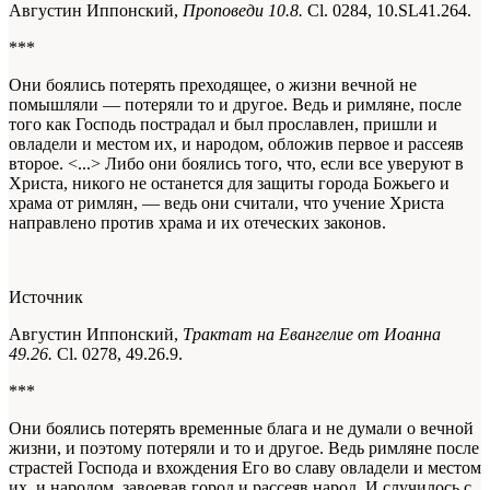
Августин Иппонский,
Проповеди 10.8.
Cl. 0284, 10.SL41.264.
***
Они боялись потерять преходящее, о жизни вечной не
помышляли — потеряли то и другое. Ведь и римляне, после
того как Господь пострадал и был прославлен, пришли и
овладели и местом их, и народом, обложив первое и рассеяв
второе. <...> Либо они боялись того, что, если все уверуют в
Христа, никого не останется для защиты города Божьего и
храма от римлян, — ведь они считали, что учение Христа
направлено против храма и их отеческих законов.
Источник
Августин Иппонский,
Трактат на Евангелие от Иоанна
49.26.
Cl. 0278, 49.26.9.
***
Они боялись потерять временные
блага
и не думали о вечной
жизни, и поэтому потеряли и то и другое. Ведь римляне после
страстей Господа и вхождения Его во славу овладели и местом
их, и народом, завоевав
город
и рассеяв
народ
. И случилось с