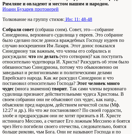
Римляне и овладеют и местом нашим и народом.
Иоанн Бухарев протоиерей
Толкование на группу стихов:
Ин: 11: 48-48
Собрали совет
(собраша сонм). Совет, это—собрание
Синедриона, верховнаго судилища у евреев. Это собрание
было сделано после доноса враждебных Господу иудеев по
случаю воскрешения Им Лазаря. Этот донос показался
Синедриону так важным, что члены его собрались и
разсуждали:
что
им
делать
(что сотворим)? как поступить
относительно чудотворца И. Христа? Разсудить об этом было
обязанностью Синедриона, потому что обыкновенно он
заведывал и религиозными и политическими делами
Еврейскаго народа. Как же разсудил Синедрион и что
постановил относительно Господа?
Этот человек много
чудес
(многа знамения)
творит
. Так сами члены верховнаго
судилища признают действительными чудеса Христовы. В
своем собрании они не объясняют сих чудес, как напр.,
объясняли пред народом, действием нечистой силы (Мф.
12:27 и др.). Но что же постановляют? По своей гордости,
злобе и предразсудкам они не хотят признать в И. Христе
истиннаго Мессию, а считают Его ложным Мессиею и боятся
чрез Него погибели своего отечества, следовательно, боятся
больше римлян, чъм Бога. Они не называют Господа и по