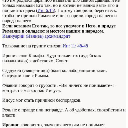
что им родился царь, ибо называли Его сыном Давида, и не
только называли Его так, но и хотели нечаянно взять Его и
поставить царем (
Ин. 6:15
). Потому говорили: берегитесь,
чтобы не пришли Римляне и не разорили города нашего и
народа нашего.
Если оставим Его так, то все уверуют в Него, и придут
Римляне и овладеют и местом нашим и народом.
Ианнуарий (Ивлиев) архимандрит
Толкование на группу стихов:
Ин: 11: 48-48
Ирония слов Каиафы. Чудо толкает их (иудейских
начальников) к действиям. Совет.
Саддукеи (священники) были коллаборационистами.
Сотрудничали с Римом.
Флавий говорит о грубости. «Вы ничего не понимаете»! -
контраст с мягкостью Иисуса.
Иисус мог стать причиной беспорядков.
Речь не о правде или неправде. А об удобствах, спокойствии и
власти.
Ирония
: говорит то, значения чего сам не понимает.