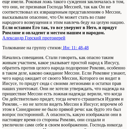
еще имели. Роковая ложь такого суждения заключалась в том,
что они, не признавая Господа Мессией, так как Он не
соответствовал их извращенным представлениям о Мессии,
высказывали опасение, что Он может стать во главе
народного возмущения и этим навлечь беду на целую нацию.
Если оставим Его так, то все уверуют в Него, и придут
Римляне и овладеют и местом нашим и народом.
Александр Горский протоиерей
Толкование на группу стихов:
Ин: 11: 48-48
Начались совещания. Стали говорить, как опасно таким
живым участием, какое указывает простой народ к Иисусу,
обратить против целого народа подозрение Римлян, особенно
в таком деле, каково ожидание Мессии. Если Римляне узнают,
чего народ ожидает от своего Мессии, Которого он видит в
Иисусе, то придут сюда с своими легионами и остатки прав
наших уничтожат. Они не хотели утверждать, что надежда на
пришествие Мессии есть ложная надежда: верили, что когда
Он действительно придет, тогда нечего страшиться Иудеям и
Римлян, – но не хотели видеть Мессии в Иисусе; впрочем об
этом в Синедрионе не было прямой речи: как будто это был
вопрос посторонний. А опасность, какую изображали они в
настоящее время со стороны Римлян, они создали и
увеличили сами себе в своем воображении. Господь никогда