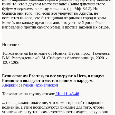
ними то, что в другом месте сказано:
Сыны царства
этого
будут извержены во тьму внешнюю
(ср. Мф. 8:12). Но
боялись они того, что, если все уверуют во Христа, не
останется никого, кто бы защищал от римлян город и храм
Божий, поскольку предполагали, что учение Христа было
направлено против самого храма и против законов их отцов.
Источник
Толкование на Евангелие от Иоанна. Перев. проф. Тюленева
В.М. Рассуждение 49. М. Сибирская благозвонница, 2020. -
Т.2. С.206
Если оставим Его так, то все уверуют в Него, и придут
Римляне и овладеют и местом нашим и народом.
Аверкий (Таушев) архиепископ
Толкование на группу стихов:
Ин: 11: 48-48
... но выражают опасение, что может произойти народное
волнение, а этим воспользуются римляне для того, чтобы
уничтожить и ту тень самостоятельности иудеев, какую они