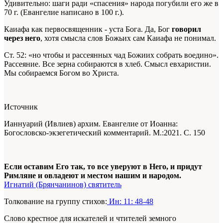
Удивительно: шаги ради «спасения» народа погубили его же в
70 г. (Евангелие написано в 100 г.).
Каиафа как первосвященник - уста Бога. Да, Бог
говорил
через него
, хотя смысла слов Божьих сам Каиафа не понимал.
Ст. 52: «но чтобы и рассеянных чад Божиих собрать воедино».
Рассеяние. Все зерна собираются в хлеб. Смысл евхаристии.
Мы собираемся Богом во Христа.
Источник
Ианнуарий (Ивлиев) архим. Евангелие от Иоанна:
Богословско-экзегетический комментарий. М.:2021. С. 150
Если оставим Его так, то все уверуют в Него, и придут
Римляне и овладеют и местом нашим и народом.
Игнатий (Брянчанинов) святитель
Толкование на группу стихов:
Ин: 11: 48-48
Слово крестное для искателей и чтителей земного