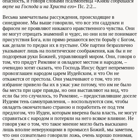
опасность, и говоря словами псалмопевца «
Князи собрашася
вкупе на Господа и на Христа его
»
Пс. 2:2..
.
Весьма замечательны рассуждения, происходящие в
синедрионе. Мы выше говорили, что все эти саддукеи и
фарисеи не проявляют никакого нравственного чувства. Они
не могут отрицать знамений и чудес, но они или не понимают
присутствия Бога, или прямо решаются вести борьбу с Богом,
как делали то предки их в пустыне. Обе партии безразлично
указывают лишь на политические соображения, как бы и не
подозревая руки Божией, управляющей миром. Они, говоря о
том, что придут Римляне и овладеют местом и народом, –
очевидно хотят сказать, что Господь Иисус будет непременно
провозглашен народом царем Иудейским, и что Он не
откажется от престола. Они умалчивают о том, что это
избрание привело бы их в ужас уже потому, что им не было
бы места при царе правды, но они выставляют на вид, что
если бы это случилось, то Римляне, – предоставлявшие доселе
Иудеям тень самоуправления, – воспользуются сим, чтобы
овладеть окончательно страною и поработить ее под тем
предлогом, что Иудеи, которым вверена была власть, не могут
справиться с народом и потеряли на него всякое влияние. Не
говоря уже о том, что такое мнение могло быть высказано
лишь вполне неверующими в промысел Божий, мы заметим,
что они сознательно говорили ложь, очень хорошо понимая,