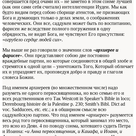
совершается пред очами их – не заметно в этом сонме лучшей
(как они сами себя считали) интеллигенции Иудеи. Мы как
будто видим перед собою сборище атеистов, не признающих
Бога и думающих только о делах земли, о соображениях
человеческих. Они все, саддукеи может быть по воспитанию,
фарисеи же вследствие полного погружения в одну
обрядность, не видят Бога, не чувствуют Его присутствия:
«
огрубело сердце людей сих
».
Мы выше не раз говорили о значении слов «
архиерее и
фарисее
». Они представляют собою две постоянно
враждебные партии, но которые соединяются в общей злобе и
стремятся к одной цели – уничтожить Того, Который обличает
их и упраздняет их, проповедуя добро и правду и глаголя
словеса Божии.
Под именем архиереев (во множественном числе) надо
разуметь не одного первосвященника, но всю семью его и
всех родственников его
Так Westcott in Speaker’s Bible in loco;
Derenbourg histoire de la Palestine p. 230; Smith’s Bibl. Dict ad
voc. Sadducees, etc. etc.
; а в обширном смысле всю
саддукейскую партию. Что под именем «
архиерее
» разумеется
весь род того первосвященника, который занимал это место,
это ясно из Деян. 4 по поводу сонма, хотевшего судить Петра
и Иоанна: «
и Анна первосвященник, и Каиафа, и Иоанн, и