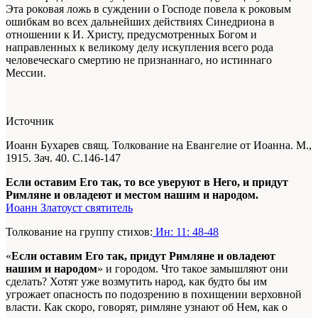
Эта роковая ложь в суждении о Господе повела к роковым
ошибкам во всех дальнейших действиях Синедриона в
отношении к И. Христу, предусмотренных Богом и
направленных к великому делу искупления всего рода
человеческаго смертию не признаннаго, но истиннаго
Мессии.
Источник
Иоанн Бухарев свящ. Толкование на Евангелие от Иоанна. М.,
1915. Зач. 40. С.146-147
Если оставим Его так, то все уверуют в Него, и придут
Римляне и овладеют и местом нашим и народом.
Иоанн Златоуст святитель
Толкование на группу стихов:
Ин: 11: 48-48
«
Если оставим Его так, придут Римляне и овладеют
нашим и народом
» и городом. Что такое замышляют они
сделать? Хотят уже возмутить народ, как будто бы им
угрожает опасность по подозрению в похищении верховной
власти. Как скоро, говорят, римляне узнают об Нем, как о