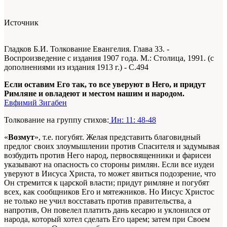
Источник
Гладков Б.И. Толкование Евангелия. Глава 33. -
Воспроизведение с издания 1907 года. М.: Столица, 1991. (с
дополнениями из издания 1913 г.) - С.494
Если оставим Его так, то все уверуют в Него, и придут
Римляне и овладеют и местом нашим и народом.
Евфимий Зигабен
Толкование на группу стихов:
Ин: 11: 48-48
«
Возмут
», т.е. погубят. Желая представить благовидный
предлог своих злоумышлении против Спасителя и задумывая
возбудить против Него народ, первосвященники и фарисеи
указывают на опасность со стороны римлян. Если все иудеи
уверуют в Иисуса Христа, то может явиться подозрение, что
Он стремится к царской власти; придут римляне и погубят
всех, как сообщников Его и мятежников. Но Иисус Христос
не только не учил восставать против правительства, а
напротив, Он повелел платить дань кесарю и уклонился от
народа, который хотел сделать Его царем; затем при Своем